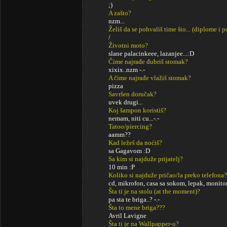
;)
A zašto?
nzm...
Želiš da se pohvališ time što... (diplome i
/
Životni moto?
slane palacinkeee, lazanjee...:D
Čime najrađe đubriš stomak?
xixix..nzm -.-
A čime najrađe vlažiš stomak?
pizza
Savršen doručak?
uvek drugi...
Koj šampon koristiš?
nemam, niti cu...-.-
Tatoo/piercing?
aamm??
Kad ležeš da noćiš?
sa Gagavom :D
Sa kim si najduže prijatelj?
10 min :P
Koliko si najduže pričao/la preko telefona?
cd, mikrofon, casa sa sokom, lepak, monitor,
Šta ti je na stolu (at the moment)?
pa sta te briga..? -.-
Šta to mene briga???
Avril Lavigne
Šta ti je na Wallpapper-u?