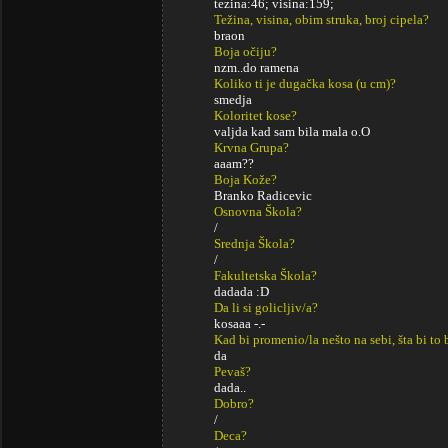
tezina:46; visina:159;
Težina, visina, obim struka, broj cipela?
braon
Boja očiju?
nzm..do ramena
Koliko ti je dugačka kosa (u cm)?
smedja
Koloritet kose?
valjda kad sam bila mala o.O
Krvna Grupa?
aaam??
Boja Kože?
Branko Radicevic
Osnovna Škola?
/
Srednja Škola?
/
Fakultetska Škola?
dadada :D
Da li si golicljiv/a?
kosaaa -.-
Kad bi promenio/la nešto na sebi, šta bi to 
da
Pevaš?
dada..
Dobro?
/
Deca?