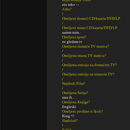
eto tako -.-
A što?
/
Omiljeni domaći CD/kaseta/DVD/LP
/
Omiljeni strani CD/kaseta/DVD/LP
aamm nzm..
Omiljeni sport?
ne gledam tv
Omiljena domaća TV stanica?
/
Omiljena strana TV stanica?
/
Omiljena emisija na domaćem TV?
/
Omiljena emisija na stranom TV?
/
Najdraži Film?
/
Omiljena Serija?
ima ih...
Omiljena Knjiga?
Engleski
Omiljeni predmet u školi?
King ^^
Sladoled?
/
Kafa?