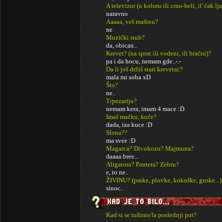
A televizor (u koloru ili crno-beli, il' čak lj
naravno
Aaaaa, veš mašinu?
ne
Muzički stub?
da, obican..
Krevet? (na sprat ili vodeni, ili bračni)?
pa i da hocu, nemam gde..-.-
Da li još držiš stari krevetac?
mala mi soba xD
Što?
ne..
Trpezariju?
nemam kera, imam 4 mace :D
Imaš mačku, kuče?
dada, iza kuce :D
Slona??
ma svee :D
Magarca? Divokozu? Majmuna?
daaaa bree...
Aligatora? Pantera? Zebru?
e, to ne..
ŽIVINU? (patke, plovke, kokoške, guske...)
sinoc..
Kad si se tuširao/la poslednji put?