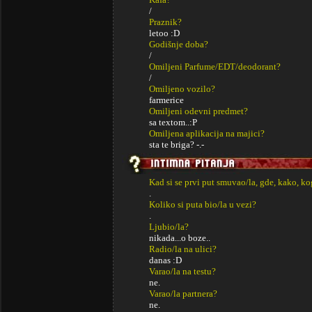
/
Praznik?
letoo :D
Godišnje doba?
/
Omiljeni Parfume/EDT/deodorant?
/
Omiljeno vozilo?
farmerice
Omiljeni odevni predmet?
sa textom..:P
Omiljena aplikacija na majici?
sta te briga? -.-
Kad si se prvi put smuvao/la, gde, kako, k
.
Koliko si puta bio/la u vezi?
.
Ljubio/la?
nikada...o boze..
Radio/la na ulici?
danas :D
Varao/la na testu?
ne.
Varao/la partnera?
ne.