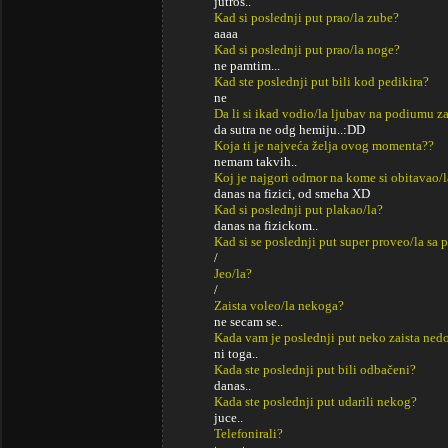
jutros..
Kad si poslednji put prao/la zube?
aaaa
Kad si poslednji put prao/la noge?
ne pamtim...
Kad ste poslednji put bili kod pedikira?
ne
Da li si ikad vodio/la ljubav na podiumu za
da sutra ne odg hemiju..:DD
Koja ti je najveća želja ovog momenta??
nemam takvih..
Koj je najgori odmor na kome si obitavao/l
danas na fizici, od smeha XD
Kad si poslednji put plakao/la?
danas na fizickom..
Kad si se poslednji put super proveo/la sa p
/
Jeo/la?
/
Zaista voleo/la nekoga?
ne secam se..
Kada vam je poslednji put neko zaista ned
ni toga..
Kada ste poslednji put bili odbačeni?
danas..
Kada ste poslednji put udarili nekog?
juce..
Telefonirali?