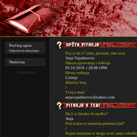
Pročitaj upise
Odgovori na vaša pitanja
Koj si mi ti? (ime, prezime, ime oca)
Anja Vujadinovic
Naslovna
Datum upisivanja i rođenja
05.10.2010. i
20.08.1996
Mesto rođenja
©
Dachaz
2004.
Cetinje
Matični broj
/
Tvoj e-mail
anjavujadinovic@yahoo.com
Da li si žensko ili muško?
Anja
Pod kojim se imenima predstavljaš?
/
Kojim imenima te mogu zvati samo određe