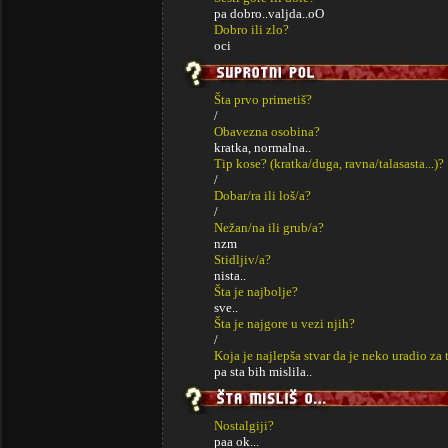
pa dobro..valjda..oO
Dobro ili zlo?
oci
Šta prvo primetiš?
/
Obavezna osobina?
kratka, normalna..
Tip kose? (kratka/duga, ravna/talasasta...)?
/
Dobar/ra ili loš/a?
/
Nežan/na ili grub/a?
nzm
Stidljiv/a?
nista..
Šta je najbolje?
sve..
Šta je najgore u vezi njih?
/
Koja je najlepša stvar da je neko uradio za 
pa sta bih mislila..
Nostalgiji?
paa ok...