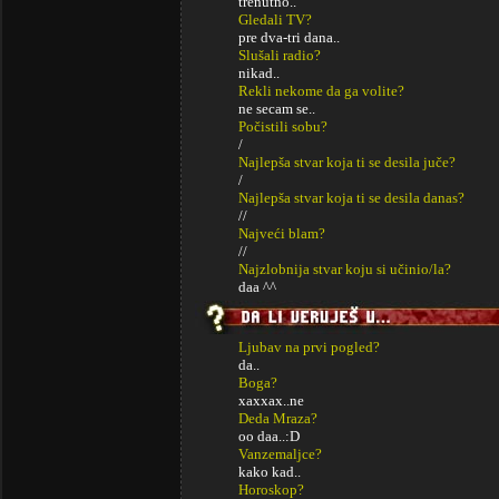
trenutno..
Gledali TV?
pre dva-tri dana..
Slušali radio?
nikad..
Rekli nekome da ga volite?
ne secam se..
Počistili sobu?
/
Najlepša stvar koja ti se desila juče?
/
Najlepša stvar koja ti se desila danas?
//
Najveći blam?
//
Najzlobnija stvar koju si učinio/la?
daa ^^
Ljubav na prvi pogled?
da..
Boga?
xaxxax..ne
Deda Mraza?
oo daa..:D
Vanzemaljce?
kako kad..
Horoskop?