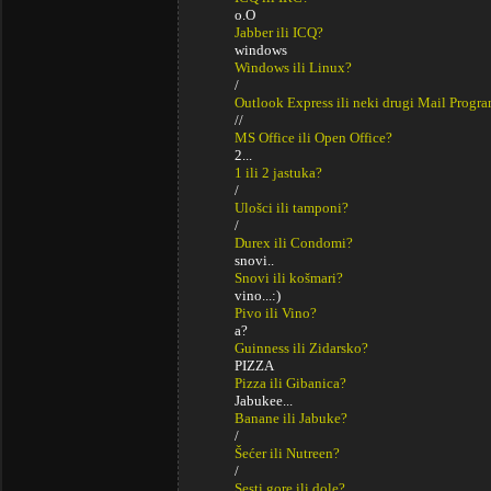
o.O
Jabber ili ICQ?
windows
Windows ili Linux?
/
Outlook Express ili neki drugi Mail Progr
//
MS Office ili Open Office?
2...
1 ili 2 jastuka?
/
Ulošci ili tamponi?
/
Durex ili Condomi?
snovi..
Snovi ili košmari?
vino...:)
Pivo ili Vino?
a?
Guinness ili Zidarsko?
PIZZA
Pizza ili Gibanica?
Jabukee...
Banane ili Jabuke?
/
Šećer ili Nutreen?
/
Sesti gore ili dole?