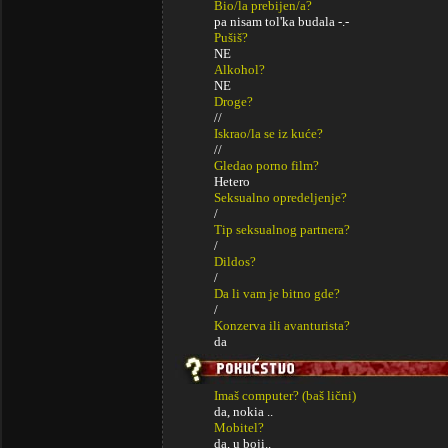
Bio/la prebijen/a?
pa nisam tol'ka budala -.-
Pušiš?
NE
Alkohol?
NE
Droge?
//
Iskrao/la se iz kuće?
//
Gledao porno film?
Hetero
Seksualno opredeljenje?
/
Tip seksualnog partnera?
/
Dildos?
/
Da li vam je bitno gde?
/
Konzerva ili avanturista?
da
Imaš computer? (baš lični)
da, nokia ..
Mobitel?
da, u boji..