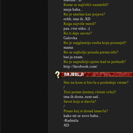
Kome se najčešće nasmešiš?
moja baba...
Ko je smešan kao pojava?
eehh..ima ih..XD
Koga najviše mrziš?
paa..vise niko..:(
Ko ti daje savete?
Galovka
Ko je najglasnija osoba koju poznaješ?
mama
Ko se najbolje ponaša prema tebi?
bas ja znam..
Ko je najružniji ujutro kad se probudi?
http://facebook.com/
Site na kom si bio/la u poslednje vreme?
/
Text pesme (nemoj citirati celu)?
ima ih dosta..nzm sad..
Savet koji si dao/la?
/
Posao koj si dosad imao/la?
kako mi se zove baba...
-Radmila
XD