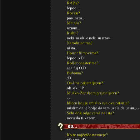
RAPu?
lepoo ...
Rocku?
paa..nzm..
Metalu?
nzmm...
Irishu?
neki su ok, e neki su uzas..
Narodnjacima?
nista..
Horror filmovima?
lepoo..xD
Roller coasterima?
aaa fuj O.O
Bubama?
:D
On-line prijateljstvu?
ok..ok...:P
Muško-Ženskom prijateljstvu?
-.-
Idiotu koj je smislio sva ova pitanja?
mislim da je bolje da sam uzela da ucim..-.-
Sebi dok odgovaraš na ista?
necu da ti kazem..
Ko te najčešće nasmeje?
nikome..:D