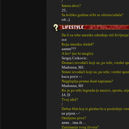
/
Imena dece?
25..
Sa koliko godina si/bi se oženio/udala?
ofc ;)
Da li za tebe muzika određuje stil življenja
sve
Koju muziku slušaš?
aamm???
A što? (ne bi moglo)
Sergej Cetkovic..
Domaci izvođači koji su, po tebi, vredni s
Madonna, MJ..
Strani izvođači koji su, po tebi, vredni sp
kuca pos'o -.-
Najgluplja pesma ikad napisana?
Madonna, MJ
Ko je po tebi legenda (u muzici, sportu, ni
JA :D
Tvoj idol?
/
Dobar film koj si gledao/la u poslednje vr
ne pijem -.-'
Omiljeno pivo?
amm .. ima ih ...
Zanimanje tvog života?