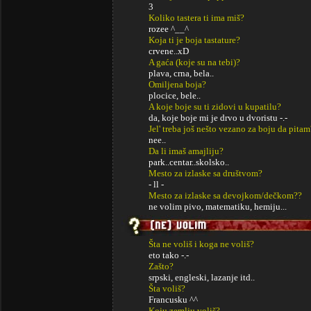
3
Koliko tastera ti ima miš?
rozee ^__^
Koja ti je boja tastature?
crvene..xD
A gaća (koje su na tebi)?
plava, crna, bela..
Omiljena boja?
plocice, bele..
A koje boje su ti zidovi u kupatilu?
da, koje boje mi je drvo u dvoristu -.-
Jel' treba još nešto vezano za boju da pitam
nee..
Da li imaš amajliju?
park..centar..skolsko..
Mesto za izlaske sa društvom?
- ll -
Mesto za izlaske sa devojkom/dečkom??
ne volim pivo, matematiku, hemiju...
Šta ne voliš i koga ne voliš?
eto tako -.-
Zašto?
srpski, engleski, lazanje itd..
Šta voliš?
Francusku ^^
Koju zemlju voliš?