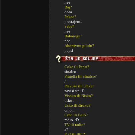
nee
Raj?
daaa
Pakao?
prestajem..
Sebe?
nee
Babarogu?
nee
Abortivnu pilulu?
pepsi
Coke ili Pepsi?
sinalco
Frutella ili Sinalco?
/
Plavuše ili Crnke?
zavisi sta :D
Visoko ili Nisko?
usko..
Usko ili široko?
crno...
Crno ili Belo?
radio..:D
TV ili radio?
a?
ICQ ili IRC?