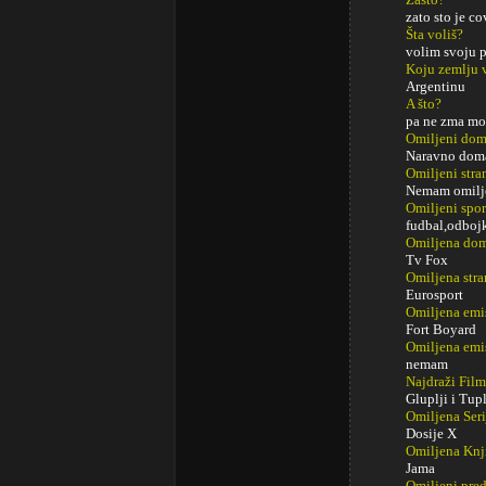
zato sto je c
Šta voliš?
volim svoju p
Koju zemlju 
Argentinu
A što?
pa ne zma mo
Omiljeni do
Naravno doma
Omiljeni str
Nemam omilj
Omiljeni spor
fudbal,odboj
Omiljena dom
Tv Fox
Omiljena stra
Eurosport
Omiljena emi
Fort Boyard
Omiljena emi
nemam
Najdraži Fil
Gluplji i Tupl
Omiljena Seri
Dosije X
Omiljena Knj
Jama
Omiljeni pred