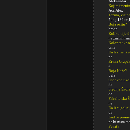
Aleksandar
Kojim imenim
Aca,Alex
Težina, visina
74kg,186cm,b
Boja očiju?
braon
Koliko ti je 
ne znam nisa
Koloritet kos
crna
Da li si se ik
ne
Krvna Grupa
a
Boja Kože?
bela
Osnovna Ško
da
Srednja Škol
da
Fakultetska 
ne
Da li si golic
da
Kad bi promeni
ne bi nista m
Pevaš?