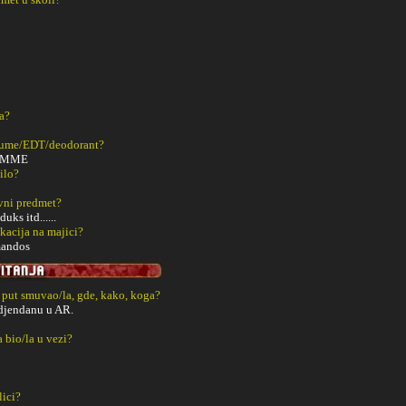
a?
fume/EDT/deodorant?
HOMME
ilo?
vni predmet?
ks itd......
kacija na majici?
mandos
i put smuvao/la, gde, kako, koga?
djendanu u AR.
a bio/la u vezi?
lici?