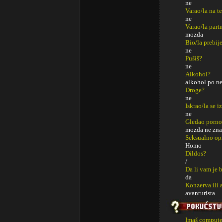
ne
Varao/la na t
ne
Varao/la part
mozda
Bio/la prebij
ne
Pušiš?
ne
Alkohol?
alkohol po ne
Droge?
ne
Iskrao/la se i
ne
Gledao porno
mozda ne zn
Seksualno op
Homo
Dildos?
/
Da li vam je 
da
Konzerva ili 
avanturista
Imaš computer