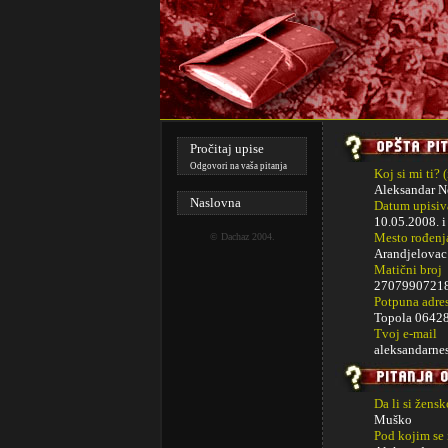
Pročitaj upise
Odgovori na vaša pitanja
Koj si mi ti? 
Aleksandar N
Naslovna
Datum upisiva
10.05.2008. 
Mesto rođenj
©
Dachaz
2004.
Arandjelovac
Matični broj
2707990721
Potpuna adre
Topola 0642
Tvoj e-mail
aleksandarn
Da li si žens
Muško
Pod kojim se