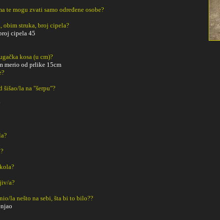
a te mogu zvati samo određene osobe?
, obim struka, broj cipela?
roj cipela 45
dugačka kosa (u cm)?
m merio od prlike 15cm
e?
ad šišao/la na "šerpu"?
?
la?
a?
Škola?
ljiv/a?
o/la nešto na sebi, šta bi to bilo??
enjao