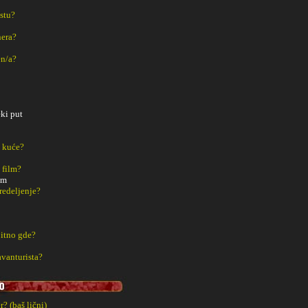
estu?
nera?
en/a?
ki put
z kuće?
 film?
am
redeljenje?
bitno gde?
avanturista?
? (baš lični)