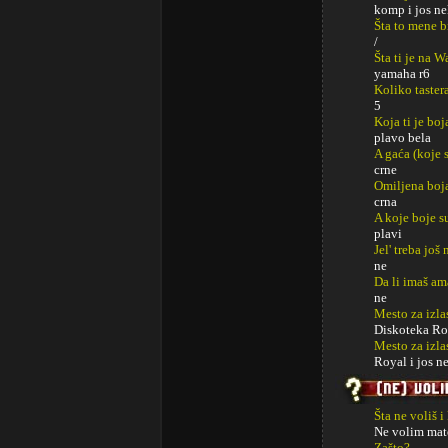
komp i jos ne
Šta to mene b
/
Šta ti je na 
yamaha r6
Koliko taster
5
Koja ti je boj
plavo bela
A gaća (koje s
crne
Omiljena boj
crna
A koje boje s
plavi
Jel' treba jo
ne
Da li imaš am
ne
Mesto za izla
Diskoteka Ro
Mesto za izl
Royal i jos ne
Šta ne voliš i
Ne volim mat
Zašto?