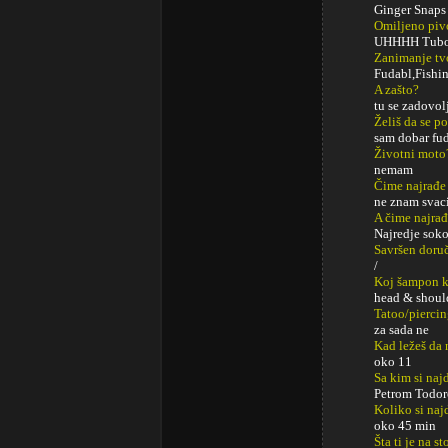
Ginger Snaps 
Omiljeno piv
UHHHH Tubo
Zanimanje tv
Fudabl,Fishi
A zašto?
tu se zadovol
Želiš da se p
sam dobar fu
Životni moto
nemam
Čime najrađe
ne znam svacim 
A čime najrađ
Najredje sok
Savršen doru
/
Koj šampon k
head & shoul
Tatoo/pierci
za sada ne
Kad ležeš da 
oko 11
Sa kim si najd
Petrom Todor
Koliko si naj
oko 45 min
Šta ti je na s