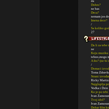
da
Dobro?
ne bas
Deca?
nemam jos de
Imena dece?
/
Sa koliko god
27
Da li za tebe
ne
Koju muziku 
tehno,mogu n
A što? (ne bi
/
Domaci izvođa
Toma Zdravk
Strani izvođa
Ricky Martin
Najgluplja p
Vodka i Dzin :)
Ko je po tebi
Ivan Zamora
Tvoj idol?
Ivan Zamora
Dobar film ko