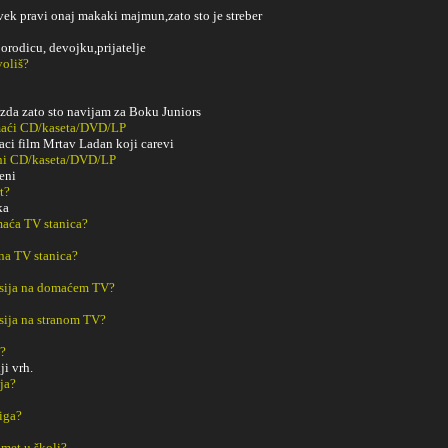
ovek pravi onaj makaki majmun,zato sto je streber
orodicu, devojku,prijatelje
voliš?
zda zato sto navijam za Boku Juniors
maći CD/kaseta/DVD/LP
ci film Mrtav Ladan koji carevi
ani CD/kaseta/DVD/LP
eni
t?
ka
aća TV stanica?
na TV stanica?
sija na domaćem TV?
sija na stranom TV?
m?
ji vrh.
ja?
iga?
met u školi?