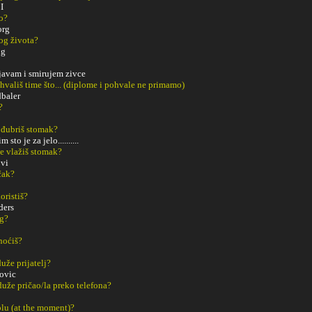
I
o?
rg
og života?
ng
javam i smirujem zivce
ohvališ time što... (diplome i pohvale ne primamo)
dbaler
?
 đubriš stomak?
sto je za jelo..........
e vlažiš stomak?
ovi
čak?
oristiš?
ders
ng?
noćiš?
uže prijatelj?
ovic
duže pričao/la preko telefona?
tolu (at the moment)?