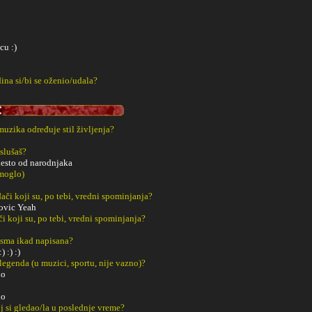
cu :)
ina si/bi se oženio/udala?
 muzika određuje stil življenja?
slušaš?
esto od narodnjaka
 moglo)
či koji su, po tebi, vredni spominjanja?
ovic Yeah
či koji su, po tebi, vredni spominjanja?
esma ikad napisana?
 :) :)
 legenda (u muzici, sportu, nije vazno)?
no
no
j si gledao/la u poslednje vreme?