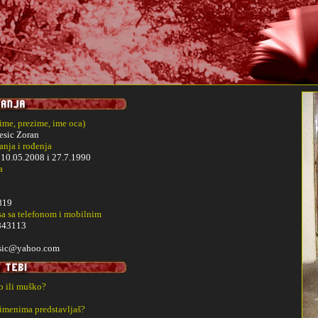
(ime, prezime, ime oca)
esic Zoran
nja i rođenja
i
10.05.2008 i 27.7.1990
a
819
sa sa telefonom i mobilnim
843113
esic@yahoo.com
ko ili muško?
 imenima predstavljaš?