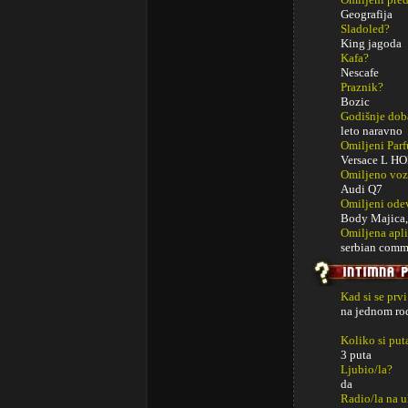
Geografija
Sladoled?
King jagoda
Kafa?
Nescafe
Praznik?
Bozic
Godišnje dob
leto naravno
Omiljeni Par
Versace L 
Omiljeno voz
Audi Q7
Omiljeni ode
Body Majica,du
Omiljena apli
serbian com
Kad si se prv
na jednom ro
Koliko si put
3 puta
Ljubio/la?
da
Radio/la na u