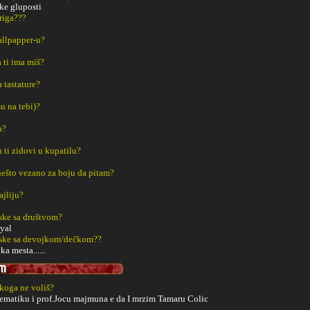
ke gluposti
riga???
Wallpapper-u?
a ti ima miš?
a tastature?
u na tebi)?
a?
u ti zidovi u kupatilu?
š nešto vezano za boju da pitam?
ajliju?
ske sa društvom?
yal
aske sa devojkom/dečkom??
ka mesta......
 koga ne voliš?
ematiku i prof.Jocu majmuna e da I mrzim Tamaru Colic