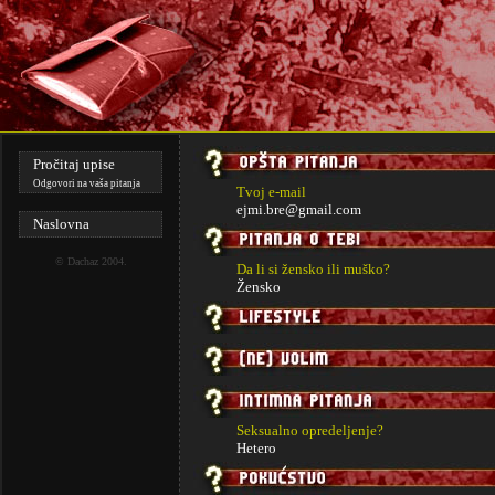
Pročitaj upise
Odgovori na vaša pitanja
Tvoj e-mail
ejmi.bre@gmail.com
Naslovna
©
Dachaz
2004.
Da li si žensko ili muško?
Žensko
Seksualno opredeljenje?
Hetero