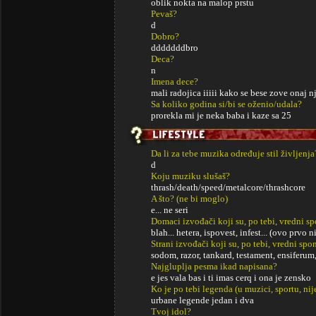
oblik nokta na malop prstu
Pevaš?
d
Dobro?
dddddddbro
Deca?
n
Imena dece?
mali radojica iiiii kako se bese zove onaj 
Sa koliko godina si/bi se oženio/udala?
prorekla mi je neka baba i kaze sa 25
Da li za tebe muzika određuje stil življenja
d
Koju muziku slušaš?
thrash/death/speed/metalcore/thrashcore
A što? (ne bi moglo)
e... ne seri
Domaci izvođači koji su, po tebi, vredni s
blah... hetera, ispovest, infest... (ovo prvo n
Strani izvođači koji su, po tebi, vredni sp
sodom, razor, tankard, testament, ensiferum,
Najgluplja pesma ikad napisana?
e jes vala bas i ti imas cerq i ona je zensko
Ko je po tebi legenda (u muzici, sportu, ni
urbane legende jedan i dva
Tvoj idol?