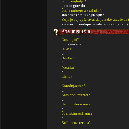
Šta je najbolje?
pa ovo gore jbt
Šta je najgore u vezi njih?
sha pricas bre ti kojih njih?
Koja je najlepša stvar da je neko uradio za 
kada me je malopre ispalio ortak za grad :)
Nostalgiji?
obozavam je!
RAPu?
d
Rocku?
d
Metalu?
n
Irishu?
d
Narodnjacima?
d
Klasičnoj muzici?
d
Horror filmovima?
n
Španskim serijama?
d
Roller coasterima?
n