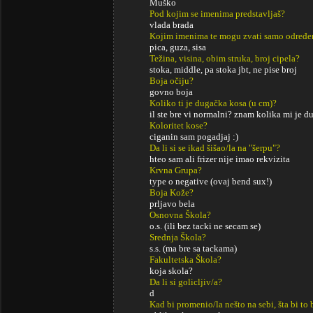
Muško
Pod kojim se imenima predstavljaš?
vlada brada
Kojim imenima te mogu zvati samo određe
pica, guza, sisa
Težina, visina, obim struka, broj cipela?
stoka, middle, pa stoka jbt, ne pise broj
Boja očiju?
govno boja
Koliko ti je dugačka kosa (u cm)?
il ste bre vi normalni? znam kolika mi je du
Koloritet kose?
ciganin sam pogadjaj :)
Da li si se ikad šišao/la na "šerpu"?
hteo sam ali frizer nije imao rekvizita
Krvna Grupa?
type o negative (ovaj bend sux!)
Boja Kože?
prljavo bela
Osnovna Škola?
o.s. (ili bez tacki ne secam se)
Srednja Škola?
s.s. (ma bre sa tackama)
Fakultetska Škola?
koja skola?
Da li si golicljiv/a?
d
Kad bi promenio/la nešto na sebi, šta bi to 