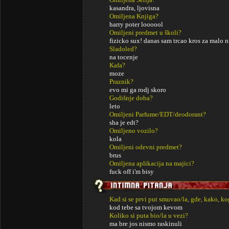
kasandra, ljovisna
Omiljena Knjiga?
harry poter loooool
Omiljeni predmet u školi?
fizicko sux! danas sam trcao kros za malo n
Sladoled?
na tocenje
Kafa?
moze
Praznik?
evo mi ga rodj skoro
Godišnje doba?
leto
Omiljeni Parfume/EDT/deodorant?
sha je edt?
Omiljeno vozilo?
kola
Omiljeni odevni predmet?
brus
Omiljena aplikacija na majici?
fuck off i'm bisy
Kad si se prvi put smuvao/la, gde, kako, k
kod tebe sa tvojom kevom
Koliko si puta bio/la u vezi?
ma bre jos nismo raskinuli