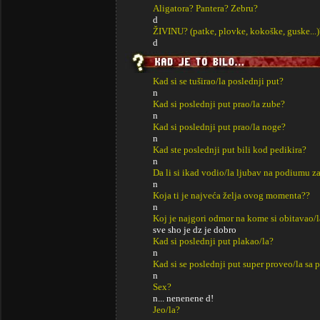
Aligatora? Pantera? Zebru?
d
ŽIVINU? (patke, plovke, kokoške, guske...)
d
Kad si se tuširao/la poslednji put?
n
Kad si poslednji put prao/la zube?
n
Kad si poslednji put prao/la noge?
n
Kad ste poslednji put bili kod pedikira?
n
Da li si ikad vodio/la ljubav na podiumu za
n
Koja ti je najveća želja ovog momenta??
n
Koj je najgori odmor na kome si obitavao/l
sve sho je dz je dobro
Kad si poslednji put plakao/la?
n
Kad si se poslednji put super proveo/la sa p
n
Sex?
n... nenenene d!
Jeo/la?