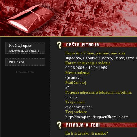
Pročitaj upise
Odgovori na vaša pitanja
Koj si mi ti? (ime, prezime, ime oca)
Jugodrvo, Ugodrvo, Godrvo, Odrvo, Drvo, 
Naslovna
Datum upisivanja i rođenja
08.06.2006. i
18.04.1989
Mesto rođenja
©
Dachaz
2004.
Qmanovo
Matični broj
a?
Potpuna adresa sa telefonom i mobilnim
pusi ga
Tvoj e-mail
et.dot.net.@.net
Tvoj website
http://kakopopusitiqracu3koraka.com
Da li si žensko ili muško?