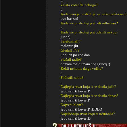
n
Zaista voleo/la nekoga?
d
Kada vam je poslednji put neko zaista ned
evo bas sad
Kada ste poslednji put bili odbačeni?
n
Kada ste poslednji put udarili nekog?
juce :)
Telefonirali?
malopre jbt
Gledali TV?
upaljen po ceo dan
Slušali radio?
nemam radio imam neq igracq :)
Rekli nekome da ga volite?
n
Počistili sobu?
n
Najlepša stvar koja ti se desila juče?
jebo sam ti kevu :P
Najlepša stvar koja ti se desila danas?
jebo sam ti kevu :P
Najveći blam?
jebo sam ti kevu :P :DDDD
Najzlobnija stvar koju si učinio/la?
jebo sam ti kevu :D