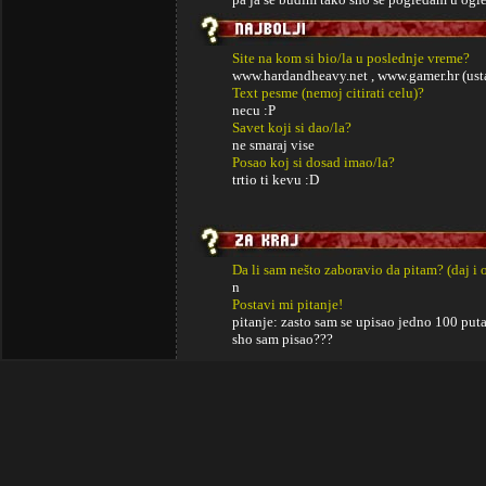
Site na kom si bio/la u poslednje vreme?
www.hardandheavy.net , www.gamer.hr (ust
Text pesme (nemoj citirati celu)?
necu :P
Savet koji si dao/la?
ne smaraj vise
Posao koj si dosad imao/la?
trtio ti kevu :D
Da li sam nešto zaboravio da pitam? (daj i 
n
Postavi mi pitanje!
pitanje: zasto sam se upisao jedno 100 pu
sho sam pisao???