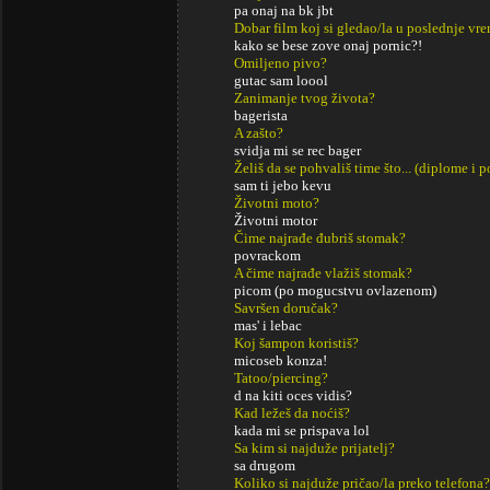
pa onaj na bk jbt
Dobar film koj si gledao/la u poslednje vr
kako se bese zove onaj pornic?!
Omiljeno pivo?
gutac sam loool
Zanimanje tvog života?
bagerista
A zašto?
svidja mi se rec bager
Želiš da se pohvališ time što... (diplome i
sam ti jebo kevu
Životni moto?
Životni motor
Čime najrađe đubriš stomak?
povrackom
A čime najrađe vlažiš stomak?
picom (po mogucstvu ovlazenom)
Savršen doručak?
mas' i lebac
Koj šampon koristiš?
micoseb konza!
Tatoo/piercing?
d na kiti oces vidis?
Kad ležeš da noćiš?
kada mi se prispava lol
Sa kim si najduže prijatelj?
sa drugom
Koliko si najduže pričao/la preko telefona?