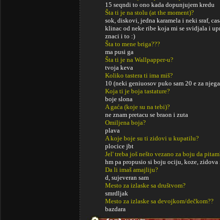
15 seqndi to ono kada dopunjujem kredu
Šta ti je na stolu (at the moment)?
sok, diskovi, jedna karamela i neki sraf, c
klinac od neke ribe koja mi se svidjala i u
znaci i to :)
Šta to mene briga???
ma pusi ga
Šta ti je na Wallpapper-u?
tvoja keva
Koliko tastera ti ima miš?
10 (neki geniuosov puko sam 20 e za njega
Koja ti je boja tastature?
boje slona
A gaća (koje su na tebi)?
ne znam pretacu se braon i zuta
Omiljena boja?
plava
A koje boje su ti zidovi u kupatilu?
plocice jbt
Jel' treba još nešto vezano za boju da pitam
hm pa propusio si boju ociju, koze, zidova i
Da li imaš amajliju?
d, sujeveran sam
Mesto za izlaske sa društvom?
smrdljak
Mesto za izlaske sa devojkom/dečkom??
bazdara