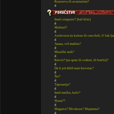
Konzerva ili avanturista?
d
Imaš computer? (baš lični)
d
Mobitel?
d
A televizor (u koloru ili crno-beli, il' čak lj
d
Aaaaa, veš mašinu?
d
Muzički stub?
d
Krevet? (na sprat ili vodeni, ili bračni)?
d
Da li još držiš stari krevetac?
d
Što?
d
Trpezariju?
d
Imaš mačku, kuče?
d
Slona??
d
Magarca? Divokozu? Majmuna?
d