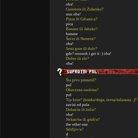
oba!
Guinness ili Zidarsko?
uuu oba!
Pizza ili Gibanica?
pica
Banane ili Jabuke?
banane
Šećer ili Nutreen?
oba!
Sesti gore ili dole?
gde? oooooh i get it :) oba!
Dobro ili zlo?
oba!
Šta prvo primetiš?
pol
Obavezna osobina?
pol
Tip kose? (kratka/duga, ravna/talasasta...)?
zavisi od pola
Dobar/ra ili loš/a?
oba!
Nežan/na ili grub/a?
the other one
Stidljiv/a?
d