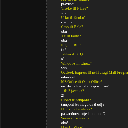
plavuse!
Visoko ili Nisko?
srednje
Usko ili široko?
srednje
Crno ili Belo?
oba
TV ili radio?
oba
ICQ ili IRC?
irc!
Jabber ili ICQ?
a?
Windows ili Linux?
win
Outlook Express ili neki drugi Mail Progr
mhmhmh
MS Office ili Open Office?
ma sha te bre zabole qrac vise?!
1 ili 2 jastuka?
2!
Ulošci ili tamponi?
tamponi jer mogu da ti udju
Durex ili Condomi?
pa zar durex nije kondom :D
Snovi ili košmari?
oba!
Pivo ili Vino?