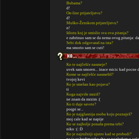
Bubama?
d!
On-line prijateljstvu?
d!
Muško-Ženskom prijateljstvu?
n!
Idiotu koj je smislio sva ova pitanja?
e zabrinuo sam se da nema ovog pitanja: da
Sebi dok odgovaraš na ista?
ma smorio sam se cuti!
Ko te najčešće nasmeje?
uvek sam smoren... inace micic kad pocne d
Kome se najčešće nasmešiš?
tvojoj kevi
Ko je smešan kao pojava?
ti
Koga najviše mrziš?
ne znam da mrzim :(
Ko ti daje savete?
poqpi se...
Ko je najglasnija osoba koju poznaješ?
moj cale kad se napije
Ko se najbolje ponaša prema tebi?
niko :( :D
Ko je najružniji ujutro kad se probudi?
pa ja se budim tako sho se pogledam u ogl