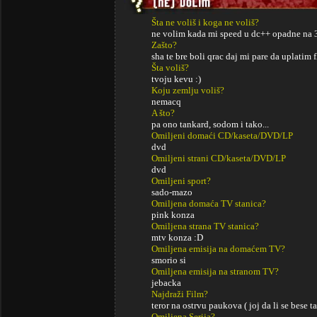
Šta ne voliš i koga ne voliš?
ne volim kada mi speed u dc++ opadne na 
Zašto?
sha te bre boli qrac daj mi pare da uplatim f
Šta voliš?
tvoju kevu :)
Koju zemlju voliš?
nemacq
A što?
pa ono tankard, sodom i tako...
Omiljeni domaći CD/kaseta/DVD/LP
dvd
Omiljeni strani CD/kaseta/DVD/LP
dvd
Omiljeni sport?
sado-mazo
Omiljena domaća TV stanica?
pink konza
Omiljena strana TV stanica?
mtv konza :D
Omiljena emisija na domaćem TV?
smorio si
Omiljena emisija na stranom TV?
jebacka
Najdraži Film?
teror na ostrvu paukova ( joj da li se bese t
Omiljena Serija?