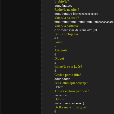
Ljubio/la?
uuuu brateee
Radio/la na ulici?
uuuuuuuuuu brateeeeeeeeeeeee
Varao/la na testu?
uuuuuuuuuuuuuuuuuuuuuu braaaaaaaaatee
Varao/la partnera?
e ne moze vise da stane ovo jbt
Bio/la prebijen/a?
d >:
Pušiš?
n
Alkohol?
d
Droge?
n
Iskrao/la se iz kuće?
d
Gledao porno film?
ddddddddd
Seksualno opredeljenje?
Hetero
Tip seksualnog partnera?
pa hetero
Dildos?
haha d malo u cmar :)
Da li vam je bitno gde?
d