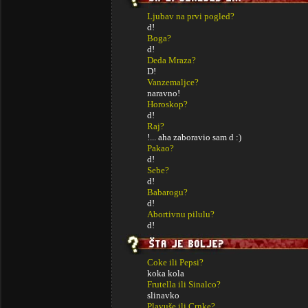
Ljubav na prvi pogled?
d!
Boga?
d!
Deda Mraza?
D!
Vanzemaljce?
naravno!
Horoskop?
d!
Raj?
!... aha zaboravio sam d :)
Pakao?
d!
Sebe?
d!
Babarogu?
d!
Abortivnu pilulu?
d!
Coke ili Pepsi?
koka kola
Frutella ili Sinalco?
slinavko
Plavuše ili Crnke?