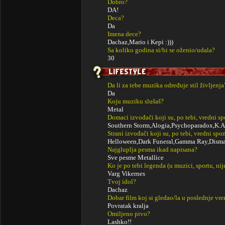
Dobro?
DA!
Deca?
Da
Imena dece?
Dachaz,Mario i Kepi :)))
Sa koliko godina si/bi se oženio/udala?
30
Da li za tebe muzika određuje stil življenja
Da
Koju muziku slušaš?
Metal
Domaci izvođači koji su, po tebi, vredni s
Southern Storm,Alogia,Psychoparadox,K.A
Strani izvođači koji su, po tebi, vredni sp
Helloween,Dark Funeral,Gamma Ray,Dismal 
Najgluplja pesma ikad napisana?
Sve pesme Metallice
Ko je po tebi legenda (u muzici, sportu, ni
Varg Vikernes
Tvoj idol?
Dachaz
Dobar film koj si gledao/la u poslednje vr
Povratak kralja
Omiljeno pivo?
Lashko!!