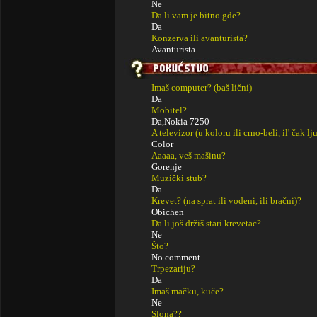
Ne
Da li vam je bitno gde?
Da
Konzerva ili avanturista?
Avanturista
Imaš computer? (baš lični)
Da
Mobitel?
Da,Nokia 7250
A televizor (u koloru ili crno-beli, il' čak lj
Color
Aaaaa, veš mašinu?
Gorenje
Muzički stub?
Da
Krevet? (na sprat ili vodeni, ili bračni)?
Obichen
Da li još držiš stari krevetac?
Ne
Što?
No comment
Trpezariju?
Da
Imaš mačku, kuče?
Ne
Slona??