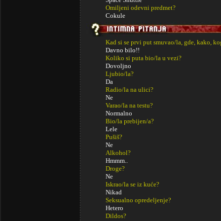
Omiljeni odevni predmet?
Cokule
Kad si se prvi put smuvao/la, gde, kako, k
Davno bilo!!
Koliko si puta bio/la u vezi?
Dovoljno
Ljubio/la?
Da
Radio/la na ulici?
Ne
Varao/la na testu?
Normalno
Bio/la prebijen/a?
Lele
Pušiš?
Ne
Alkohol?
Hmmm..
Droge?
Ne
Iskrao/la se iz kuće?
Nikad
Seksualno opredeljenje?
Hetero
Dildos?