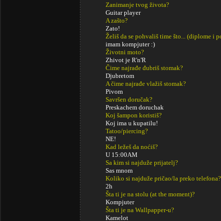
Zanimanje tvog života?
Guitar player
A zašto?
Zato!
Želiš da se pohvališ time što... (diplome i
imam kompjuter :)
Životni moto?
Zhivot je R'n'R
Čime najrađe đubriš stomak?
Djubretom
A čime najrađe vlažiš stomak?
Pivom
Savršen doručak?
Preskachem doruchak
Koj šampon koristiš?
Koj ima u kupatilu!
Tatoo/piercing?
NE!
Kad ležeš da noćiš?
U 15:00AM
Sa kim si najduže prijatelj?
Sas mnom
Koliko si najduže pričao/la preko telefona?
2h
Šta ti je na stolu (at the moment)?
Kompjuter
Šta ti je na Wallpapper-u?
Kamelot