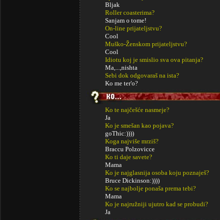
Bljak
Roller coasterima?
Sanjam o tome!
On-line prijateljstvu?
Cool
Muško-Ženskom prijateljstvu?
Cool
Idiotu koj je smislio sva ova pitanja?
Ma,...,nishta
Sebi dok odgovaraš na ista?
Ko me ter'o?
Ko te najčešće nasmeje?
Ja
Ko je smešan kao pojava?
goThic:))))
Koga najviše mrziš?
Braccu Polzovicce
Ko ti daje savete?
Mama
Ko je najglasnija osoba koju poznaješ?
Bruce Dickinson:))))
Ko se najbolje ponaša prema tebi?
Mama
Ko je najružniji ujutro kad se probudi?
Ja