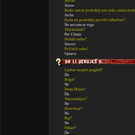
Jeo/la?
Jutros
Kada vam je poslednji put neko zaista ned
Juche
Kada ste poslednji put bili odbačeni?
Ne seccam se toga
Telefonirali?
Pre 15min
Slušali radio?
Sinocc
Počistili sobu?
Upravo
Ljubav na prvi pogled?
Da
Boga?
Ne
Deda Mraza?
Da
Vanzemaljce?
Ne
Horoskop?
Ne
Raj?
Ne
Pakao?
Da