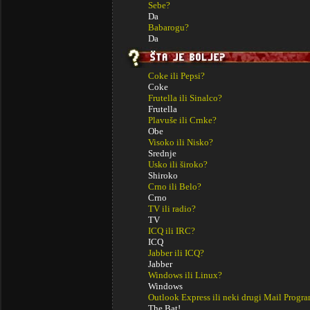
Sebe?
Da
Babarogu?
Da
Coke ili Pepsi?
Coke
Frutella ili Sinalco?
Frutella
Plavuše ili Crnke?
Obe
Visoko ili Nisko?
Srednje
Usko ili široko?
Shiroko
Crno ili Belo?
Crno
TV ili radio?
TV
ICQ ili IRC?
ICQ
Jabber ili ICQ?
Jabber
Windows ili Linux?
Windows
Outlook Express ili neki drugi Mail Progr
The Bat!