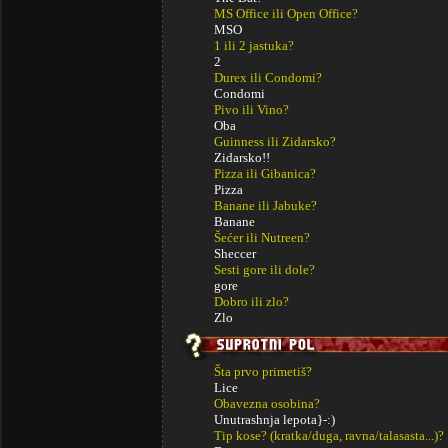
MS Office ili Open Office?
MSO
1 ili 2 jastuka?
2
Durex ili Condomi?
Condomi
Pivo ili Vino?
Oba
Guinness ili Zidarsko?
Zidarsko!!
Pizza ili Gibanica?
Pizza
Banane ili Jabuke?
Banane
Šećer ili Nutreen?
Sheccer
Sesti gore ili dole?
gore
Dobro ili zlo?
Zlo
Šta prvo primetiš?
Lice
Obavezna osobina?
Unutrashnja lepota}-:)
Tip kose? (kratka/duga, ravna/talasasta...)?