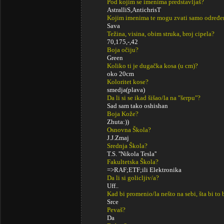
Pod kojim se imenima predstavljaš?
AstralliS,AntichrisT
Kojim imenima te mogu zvati samo određe
Sava
Težina, visina, obim struka, broj cipela?
70,175,-,42
Boja očiju?
Green
Koliko ti je dugačka kosa (u cm)?
oko 20cm
Koloritet kose?
smedja(plava)
Da li si se ikad šišao/la na "šerpu"?
Sad sam tako oshishan
Boja Kože?
Zhuta:))
Osnovna Škola?
J.J.Zmaj
Srednja Škola?
T.S. ''Nikola Tesla''
Fakultetska Škola?
=>RAF;ETF;ili Elektronika
Da li si golicljiv/a?
Uff..
Kad bi promenio/la nešto na sebi, šta bi to 
Srce
Pevaš?
Da