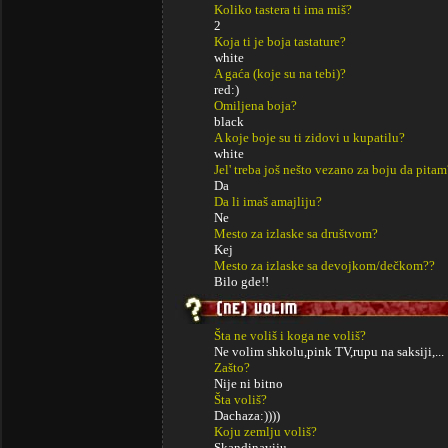
Koliko tastera ti ima miš?
2
Koja ti je boja tastature?
white
A gaća (koje su na tebi)?
red:)
Omiljena boja?
black
A koje boje su ti zidovi u kupatilu?
white
Jel' treba još nešto vezano za boju da pitam
Da
Da li imaš amajliju?
Ne
Mesto za izlaske sa društvom?
Kej
Mesto za izlaske sa devojkom/dečkom??
Bilo gde!!
Šta ne voliš i koga ne voliš?
Ne volim shkolu,pink TV,rupu na saksiji,...
Zašto?
Nije ni bitno
Šta voliš?
Dachaza:))))
Koju zemlju voliš?
Skandinaviju