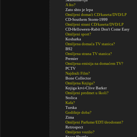
A što?
Zato shto je lepa
Omiljeni domaći CD/kaseta/DVD/LP
CD-Southern Storm-1999
Omiljeni strani CD/kaseta/DVD/LP
CD-Helloween-Rabit Don't Come Easy
Omiljeni sport?
Kosharka
Omiljena domaća TV stanica?
B92
Omiljena strana TV stanica?
Premier
Omiljena emisija na domaćem TV?
PCTV
Najdraži Film?
Bone Collector
Omiljena Knjiga?
Knjiga krvi-Clive Barker
Omiljeni predmet u školi?
Stolica
Kafa?
Turska
Godišnje doba?
Zima
Omiljeni Parfume/EDT/deodorant?
Retrospect
Omiljeno vozilo?
Space Shuttle