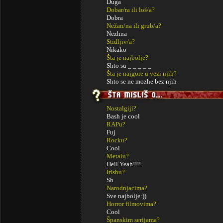
Duga
Dobar/ra ili loš/a?
Dobra
Nežan/na ili grub/a?
Nezhna
Stidljiv/a?
Nikako
Šta je najbolje?
Shto su _ _ _ _ _
Šta je najgore u vezi njih?
Shto se ne mozhe bez njih
Nostalgiji?
Bash je cool
RAPu?
Fuj
Rocku?
Cool
Metalu?
Hell Yeah!!!!
Irishu?
Sh.
Narodnjacima?
Sve najbolje:))
Horror filmovima?
Cool
Španskim serijama?