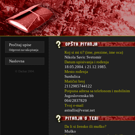
Pročitaj upise
Odgovori na vaša pitanja
Koj si mi ti? (ime, prezime, ime oca)
Nikola Savic Svetomir
Naslovna
Datum upisivanja i rođenja
18.05.2004. i
21.12.1985.
Mesto rođenja
©
Dachaz
2004.
Surdulica
Matični broj
2112985744122
Potpuna adresa sa telefonom i mobilnim
Jugoslovenska bb
064/2837829
Tvoj e-mail
astrallis@verat.net
Da li si žensko ili muško?
Muško