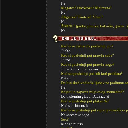
Ne
Magarca? Divokozu? Majmuna?
Ne
Aligatora? Pantera? Zebru?
Ne
ŽIVINU? (patke, plovke, kokoške, guske...)
Ne
Kad si se tuširao/la poslednji put?
Juche
Kad si poslednji put prao/la zube?
Jutros
Kad si poslednji put prao/la noge?
Juche kad sam se kupao
Kad ste poslednji put bili kod pedikira?
Nikad
Da li si ikad vodio/la ljubav na podiumu za
Ne
Koja ti je najveća želja ovog momenta??
Da ti slomim glavu..Dachaze:))
Kad si poslednji put plakao/la?
Kad sam bio mali
Kad si se poslednji put super proveo/la sa p
Ne seccam se toga
Sex?
Mnogo pitash