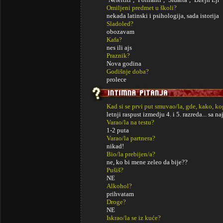
Omiljeni predmet u školi?
nekada latinski i psihologija, sada istorija
Sladoled?
obozavam
Kafa?
nes ili ajs
Praznik?
Nova godina
Godišnje doba?
prolece
Kad si se prvi put smuvao/la, gde, kako, k
letnji raspust izmedju 4. i 5. razreda... sa 
Varao/la na testu?
1-2 puta
Varao/la partnera?
nikad!
Bio/la prebijen/a?
ne, ko bi mene zeleo da bije??
Pušiš?
NE
Alkohol?
prihvatam
Droge?
NE
Iskrao/la se iz kuće?