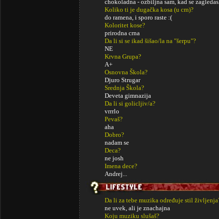
chokoladna - ozbiljna sam, kad se zagledash
Koliko ti je dugačka kosa (u cm)?
do ramena, i sporo raste :(
Koloritet kose?
prirodna crna
Da li si se ikad šišao/la na "šerpu"?
NE
Krvna Grupa?
A+
Osnovna Škola?
Djuro Strugar
Srednja Škola?
Deveta gimnazija
Da li si golicljiv/a?
vrrrlo
Pevaš?
aha
Dobro?
nadam se
Deca?
ne josh
Imena dece?
Andrej...
Da li za tebe muzika određuje stil življenja
ne uvek, ali je znachajna
Koju muziku slušaš?