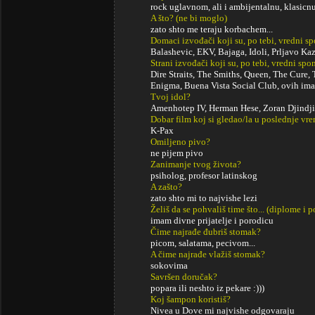
rock uglavnom, ali i ambijentalnu, klasicnu,
A što? (ne bi moglo)
zato shto me teraju korbachem...
Domaci izvođači koji su, po tebi, vredni s
Balashevic, EKV, Bajaga, Idoli, Prljavo Kaza
Strani izvođači koji su, po tebi, vredni sp
Dire Straits, The Smiths, Queen, The Cure, 
Enigma, Buena Vista Social Club, ovih ima 
Tvoj idol?
Amenhotep IV, Herman Hese, Zoran Djindjic,
Dobar film koj si gledao/la u poslednje vr
K-Pax
Omiljeno pivo?
ne pijem pivo
Zanimanje tvog života?
psiholog, profesor latinskog
A zašto?
zato shto mi to najvishe lezi
Želiš da se pohvališ time što... (diplome i
imam divne prijatelje i porodicu
Čime najrađe đubriš stomak?
picom, salatama, pecivom...
A čime najrađe vlažiš stomak?
sokovima
Savršen doručak?
popara ili neshto iz pekare :)))
Koj šampon koristiš?
Nivea u Dove mi najvishe odgovaraju