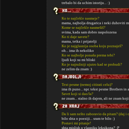
trebalo bi da uchim istoriju... :)
Ko te najčešće nasmeje?
mama, najbolja drugarica i neki duhoviti 
Kome se najčešće nasmešiš?
svima, kada sam dobro raspolozena
Ko ti daje savete?
mama, tetka i prijatelji
Ko je najglasnija osoba koju poznaješ?
oh... ima ih nekoliko
Ko se najbolje ponaša prema tebi?
ljudi koji su mi bliski
Ko je najružniji ujutro kad se probudi?
ne zelim da znam :)
Text pesme (nemoj citirati celu)?
ima ih puno... npr. tekst pesme Brothers in
Savet koji si dao/la?
ne znam... stalno ih dajem, ali ne znam koji 
Da li sam nešto zaboravio da pitam? (daj i 
bilo shta o poeziji... sram te bilo :)
Postavi mi pitanje!
shta mislish o vlasniku leksikona? :P