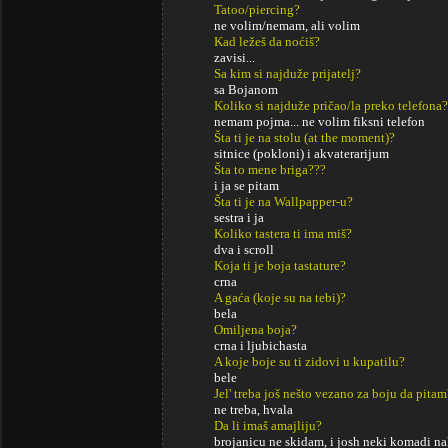
Tatoo/piercing?
ne volim/nemam, ali volim
Kad ležeš da noćiš?
zavisi...
Sa kim si najduže prijatelj?
sa Bojanom
Koliko si najduže pričao/la preko telefona?
nemam pojma... ne volim fiksni telefon
Šta ti je na stolu (at the moment)?
sitnice (pokloni) i akvaterarijum
Šta to mene briga???
i ja se pitam
Šta ti je na Wallpapper-u?
sestra i ja
Koliko tastera ti ima miš?
dva i scroll
Koja ti je boja tastature?
crna
A gaća (koje su na tebi)?
bela
Omiljena boja?
crna i ljubichasta
A koje boje su ti zidovi u kupatilu?
bele
Jel' treba još nešto vezano za boju da pitam
ne treba, hvala
Da li imaš amajliju?
brojanicu ne skidam, i josh neki komadi na