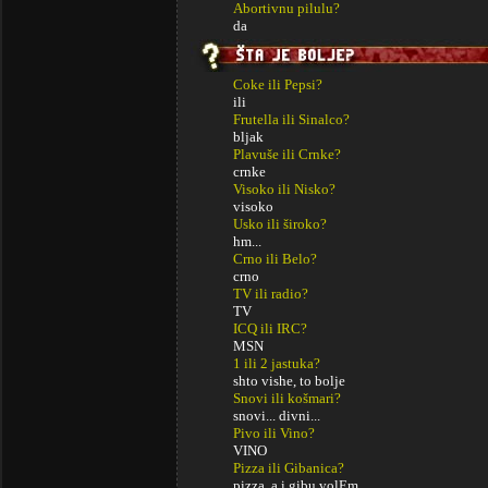
Abortivnu pilulu?
da
Coke ili Pepsi?
ili
Frutella ili Sinalco?
bljak
Plavuše ili Crnke?
crnke
Visoko ili Nisko?
visoko
Usko ili široko?
hm...
Crno ili Belo?
crno
TV ili radio?
TV
ICQ ili IRC?
MSN
1 ili 2 jastuka?
shto vishe, to bolje
Snovi ili košmari?
snovi... divni...
Pivo ili Vino?
VINO
Pizza ili Gibanica?
pizza, a i gibu volEm