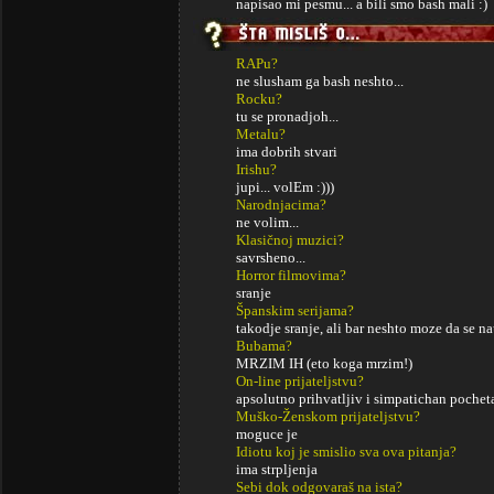
napisao mi pesmu... a bili smo bash mali :)
RAPu?
ne slusham ga bash neshto...
Rocku?
tu se pronadjoh...
Metalu?
ima dobrih stvari
Irishu?
jupi... volEm :)))
Narodnjacima?
ne volim...
Klasičnoj muzici?
savrsheno...
Horror filmovima?
sranje
Španskim serijama?
takodje sranje, ali bar neshto moze da se na
Bubama?
MRZIM IH (eto koga mrzim!)
On-line prijateljstvu?
apsolutno prihvatljiv i simpatichan pochet
Muško-Ženskom prijateljstvu?
moguce je
Idiotu koj je smislio sva ova pitanja?
ima strpljenja
Sebi dok odgovaraš na ista?