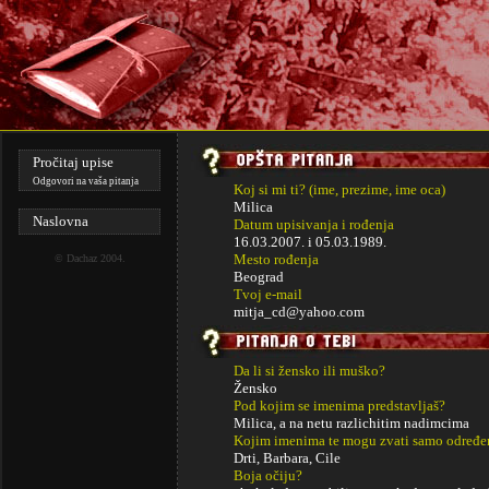
Pročitaj upise
Odgovori na vaša pitanja
Koj si mi ti? (ime, prezime, ime oca)
Milica
Naslovna
Datum upisivanja i rođenja
16.03.2007. i
05.03.1989.
Mesto rođenja
©
Dachaz
2004.
Beograd
Tvoj e-mail
mitja_cd@yahoo.com
Da li si žensko ili muško?
Žensko
Pod kojim se imenima predstavljaš?
Milica, a na netu razlichitim nadimcima
Kojim imenima te mogu zvati samo određe
Drti, Barbara, Cile
Boja očiju?