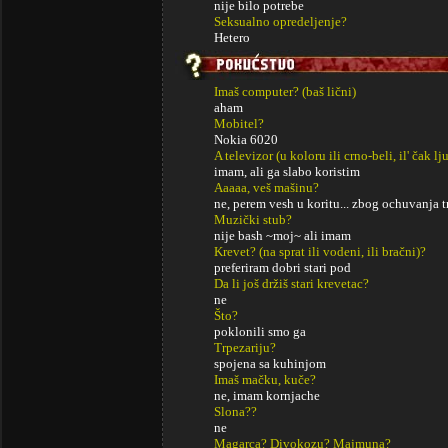
nije bilo potrebe
Seksualno opredeljenje?
Hetero
Imaš computer? (baš lični)
aham
Mobitel?
Nokia 6020
A televizor (u koloru ili crno-beli, il' čak lj
imam, ali ga slabo koristim
Aaaaa, veš mašinu?
ne, perem vesh u koritu... zbog ochuvanja tr
Muzički stub?
nije bash ~moj~ ali imam
Krevet? (na sprat ili vodeni, ili bračni)?
preferiram dobri stari pod
Da li još držiš stari krevetac?
ne
Što?
poklonili smo ga
Trpezariju?
spojena sa kuhinjom
Imaš mačku, kuče?
ne, imam kornjache
Slona??
ne
Magarca? Divokozu? Majmuna?