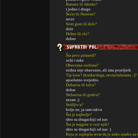
Banane ili Jabuke?
i jedno i drugo
Šećer ili Nutreen?
secer
Sesti gore ili dole?
dole
Dobro ili zlo?
dobro
Šta prvo primetiš?
ochi i ruke
Obavezna osobina?
nishta nije obavezno, ali ima pozeljnih
Tip kose? (kratka/duga, ravna/talasasta...)?
apsolutno svejedno
Dobar/ra ili loš/a?
dobar
Nežan/na ili grub/a?
nezan ;)
Stidljiv/a?
bolje ne, ja sam takva
Šta je najbolje?
shto su drugachiji od nas
Šta je najgore u vezi njih?
shto su drugachiji od nas :)
Koja je najlepša stvar da je neko uradio za 