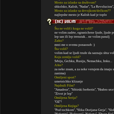
Mesto za izlaske sa društvom?
shkolsko, Kalish, ''Nadar'', ''La Revolucion''
Mesto za izlaske sa devojkom/dečkom??
najlepshe mesto je Kalish kad je toplo
Šta ne voliš i koga ne voliš?
ne volim zadrte, ogranichene ljude, ljude p
lep san ili lep trenutak... ne volim pasulj
Zašto?
mrzi me o svemu ponaosob :)
Šta voliš?
volim kad se ljudi trude da saznaju shta vol
Koju zemlju voliš?
Srbiju, Grchku, Rusiju, Nemachku, Irsku...
A što?
za neke znam, a za neke verujem da imaju s
zanima)
Omiljeni sport?
umetnichko klizanje
Najdraži Film?
''Amadeus'', ''Sibirski berberin'', ''Hrabro srce''
''Zivot je lep''
Omiljena Serija?
''OZ''!
Omiljena Knjiga?
''Pod tochkom'', ''Slika Dorijana Greja'', ''Sl
''Nefertiti'', ''Foliranti'', ''Sidarta'', ''Dzejn Ejr''