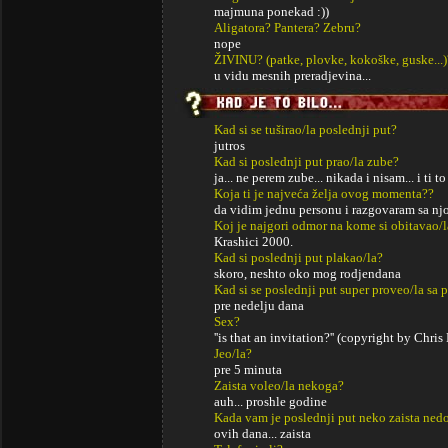
majmuna ponekad :))
Aligatora? Pantera? Zebru?
nope
ŽIVINU? (patke, plovke, kokoške, guske...)
u vidu mesnih preradjevina...
Kad si se tuširao/la poslednji put?
jutros
Kad si poslednji put prao/la zube?
ja... ne perem zube... nikada i nisam... i ti
Koja ti je najveća želja ovog momenta??
da vidim jednu personu i razgovaram sa n
Koj je najgori odmor na kome si obitavao/l
Krashici 2000.
Kad si poslednji put plakao/la?
skoro, neshto oko mog rodjendana
Kad si se poslednji put super proveo/la sa p
pre nedelju dana
Sex?
''is that an invitation?'' (copyright by Chris
Jeo/la?
pre 5 minuta
Zaista voleo/la nekoga?
auh... proshle godine
Kada vam je poslednji put neko zaista ned
ovih dana... zaista