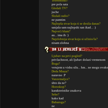
Telefonirali?
pre pola sata
Gledali TV?
juche
Slušali radio?
ne pamtim
Najlepša stvar koja ti se desila danas?
sanjala sam najlepshi san ikad... :)
Najveći blam?
au... ima ih :)
Najzlobnija stvar koju si učinio/la?
nisam zlobna
Ljubav na prvi pogled?
privlachnost, ali ljubav dolazi vremenom
Boga?
verujem u vishu silu... hm... ne mogu ovak
Deda Mraza?
naravno :P
Vanzemaljce?
shto da ne?
Horoskop?
karakteristike znakova
Sebe?
kako kad
Babarogu?
ne