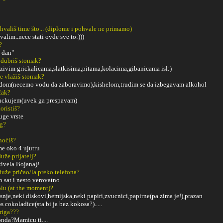
ohvališ time što... (diplome i pohvale ne primamo)
valim..nece stati ovde sve to:)))
?
i dan"
 đubriš stomak?
ivim grickalicama,slatkisima,pitama,kolacima,gibanicama isl:)
e vlažiš stomak?
om(necemo vodu da zaboravimo),kishelom,trudim se da izbegavam alkohol
čak?
uckujem(uvek ga prespavam)
oristiš?
uge vrste
ng?
noćiš?
me oko 4 ujutru
uže prijatelj?
ivela Bojana)!
duže pričao/la preko telefona?
 sat i nesto verovatno
tolu (at the moment)?
isnje,neki diskovi,hemijska,neki papiri,zvucnici,papirne(pa zima je!),prazan
 cokoladice(sta bi ja bez kokosa?).....
riga???
onda?Mamicu ti....