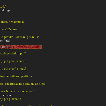
kuče?
a od toga
vokozu? Majmuna?
ntera? Zebru?
e, plovke, kokoške, guske...)?
k 'tela!
rao/la poslednji put?
nji put prao/la zube?
nji put prao/la noge?
dnji put bili kod pedikira?
 vodio/la ljubav na podiumu za ples?
jveća želja ovog momenta??
 istusiram
nji put plakao/la?