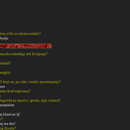
ina si/bi se oženio/udala?
 bolje
 muzika određuje stil življenja?
slušaš?
 moglo)
či koji su, po tebi, vredni spominjanja?
puno
esma ikad napisana?
a
 legenda (u muzici, sportu, nije vazno)?
razmislim
j klasicar:))!
o?
aj sta das!
og života?