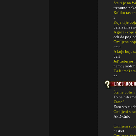
Šta ti je na 
trenutno neka
Koliko taster
2
Koja ti je boj
bela,a ima i 
A gaća (koje s
cek da pogle
Omiljena boj
crna
A koje boje s
beli
Jel' treba jo
nemoj molim 
Da li imaš am
ne
Šta ne voliš i
To ne bih sm
Zašto?
Zato sto cu d
Omiljeni str
AFD-GnR
Omiljeni spor
basket
Omiljena dom