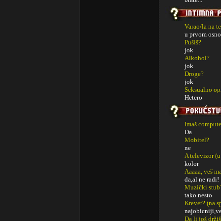
Varao/la na t
u prvom osno
Pušiš?
jok
Alkohol?
jok
Droge?
jok
Seksualno op
Hetero
Imaš computer
Da
Mobitel?
ne
A televizor (u
kolor
Aaaaa, veš m
da,al ne radi!
Muzički stub
tako nesto
Krevet? (na sp
najobicniji,v
Da li još drži