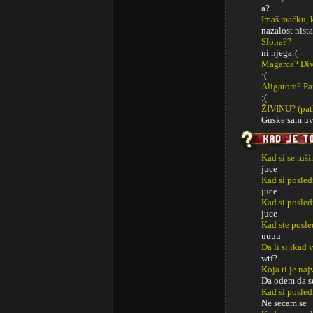
a?
Imaš mačku, 
nazalost nist
Slona??
ni njega:(
Magarca? Di
:(
Aligatora? Pa
:(
ŽIVINU? (patk
Guske sam uve
Kad si se tuši
juce
Kad si posled
juce
Kad si posled
juce
Kad ste posle
uuuu
Da li si ikad
wtf?
Koja ti je na
Da odem da se
Kad si posled
Ne secam se