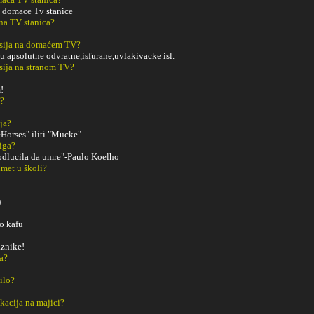
 domace Tv stanice
na TV stanica?
sija na domaćem TV?
u apsolutne odvratne,isfurane,uvlakivacke isl.
sija na stranom TV?
!
m?
ja?
Horses" iliti "Mucke"
iga?
odlucila da umre"-Paulo Koelho
met u školi?
)
o kafu
aznike!
a?
ilo?
kacija na majici?