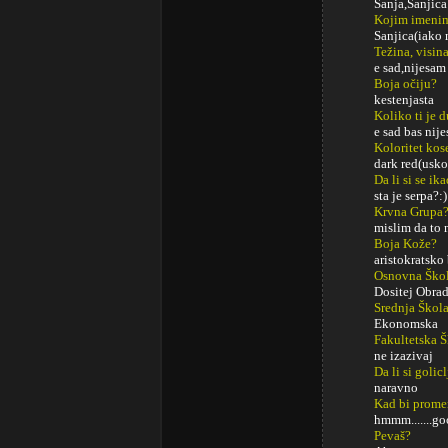
Sanja,Sanjica 
Kojim imenim
Sanjica(iako
Težina, visina
e sad,nijesam 
Boja očiju?
kestenjasta
Koliko ti je 
e sad bas nije
Koloritet kos
dark red(usko
Da li si se ik
sta je serpa?:)
Krvna Grupa
mislim da to 
Boja Kože?
aristokratsko 
Osnovna Ško
Dositej Obra
Srednja Škol
Ekonomska
Fakultetska 
ne izazivaj
Da li si golic
naravno
Kad bi promeni
hmmm.......go
Pevaš?