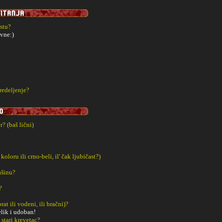
estu?
vne:)
redeljenje?
? (baš lični)
 koloru ili crno-beli, il' čak ljubičast?)
ašinu?
?
rat ili vodeni, ili bračni)?
elik i udoban!
š stari krevetac?