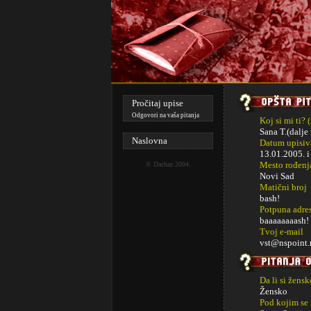
Pročitaj upise
Odgovori na vaša pitanja
Koj si mi ti? 
Sana T.(dalje 
Naslovna
Datum upisiva
13.01.2005. 
Mesto rođenj
©
Dachaz
2004.
Novi Sad
Matični broj
bash!
Potpuna adre
baaaaaaaash!
Tvoj e-mail
vst@nspoint.
Da li si žens
Žensko
Pod kojim se