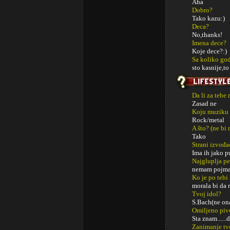
Aha
Dobro?
Tako kazu:)
Deca?
No,thanks!
Imena dece?
Koje dece?:)
Sa koliko god
sto kasnije,to
Da li za tebe
Zasad ne
Koju muziku 
Rock/metal
A što? (ne bi
Tako
Strani izvođa
Ima ih jako 
Najgluplja p
nemam pojm
Ko je po tebi
morala bi da 
Tvoj idol?
S.Bach(ne ona
Omiljeno piv
Sta znam......d
Zanimanje tv