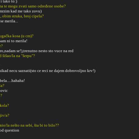
i tako to:)
a te mogu zvati samo određene osobe?
 mrzim kad me tako zovu)
, obim struka, broj cipela?
se merila...
dugačka kosa (u cm)?
sam ni to merila!
e?
ro,nadam se!),trenutno nesto sto vuce na red
ad šišao/la na "šerpu"?
?
nikad necu saznati(sto ce reci ne dajem dobrovoljno krv!)
bela.....hahaha!
la?
dovic
a?
Škola?
ljiv/a?
o/la nešto na sebi, šta bi to bilo??
od question