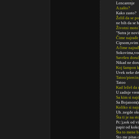
Lencarenje
A zašto?
Kako zasto?
Želiš da se p
ne bih da se h
Životni moto
"Sutra je nov
Čime najrađe
Cipsom,svim z
A čime najrađ
Sokovima,vod
Savršen doru
Nikad ne dor
Koj šampon k
Uvek neke dr
Tatoo/pierci
Tatoo
Kad ležeš da 
U zadnje vre
Sa kim si najd
Sa Bojanom(z
Koliko si naj
Uh..negde oko
Šta ti je na s
Pc:),sok od v
papir od kokos
Šta to mene b
Sto me pitas 