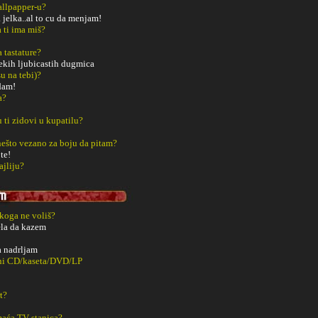
Wallpapper-u?
 jelka..al to cu da menjam!
a ti ima miš?
a tastature?
nekih ljubicastih dugmica
u na tebi)?
dam!
a?
u ti zidovi u kupatilu?
š nešto vezano za boju da pitam?
te!
ajliju?
 koga ne voliš?
ela da kazem
a nadrljam
ani CD/kaseta/DVD/LP
t?
aća TV stanica?