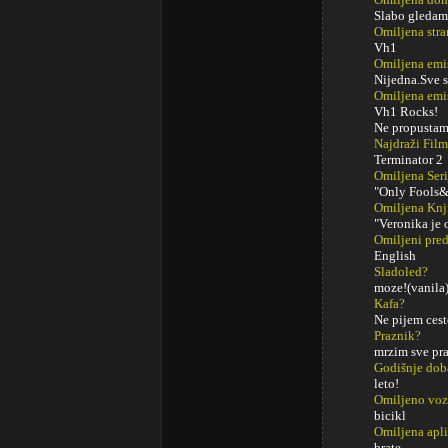
Slabo gledam
Omiljena stra
Vh1
Omiljena emi
Nijedna.Sve s
Omiljena emi
Vh1 Rocks!
Ne propustam
Najdraži Fil
Terminator 2
Omiljena Seri
"Only Fools&
Omiljena Knj
"Veronika je 
Omiljeni pred
English
Sladoled?
moze!(vanila
Kafa?
Ne pijem cest
Praznik?
mrzim sve pr
Godišnje dob
leto!
Omiljeno voz
bicikl
Omiljena apli
brate...