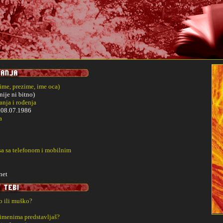
(ime, prezime, ime oca)
nije ni bitno)
nja i rođenja
i
08.07.1986
a
sa sa telefonom i mobilnim
net
ko ili muško?
 imenima predstavljaš?