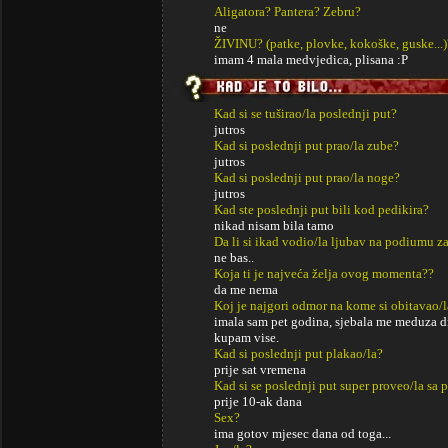
Aligatora? Pantera? Zebru?
ne
ŽIVINU? (patke, plovke, kokoške, guske...)
imam 4 mala medvjedica, plisana :P
Kad si se tuširao/la poslednji put?
jutros
Kad si poslednji put prao/la zube?
jutros
Kad si poslednji put prao/la noge?
jutros
Kad ste poslednji put bili kod pedikira?
nikad nisam bila tamo
Da li si ikad vodio/la ljubav na podiumu za
ne bas..
Koja ti je najveća želja ovog momenta??
da me nema
Koj je najgori odmor na kome si obitavao/l
imala sam pet godina, sjebala me meduza d
kupam vise.
Kad si poslednji put plakao/la?
prije sat vremena
Kad si se poslednji put super proveo/la sa p
prije 10-ak dana
Sex?
ima gotov mjesec dana od toga...