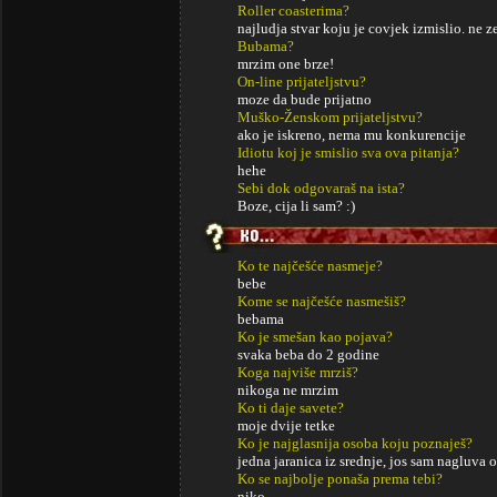
Roller coasterima?
najludja stvar koju je covjek izmislio. ne 
Bubama?
mrzim one brze!
On-line prijateljstvu?
moze da bude prijatno
Muško-Ženskom prijateljstvu?
ako je iskreno, nema mu konkurencije
Idiotu koj je smislio sva ova pitanja?
hehe
Sebi dok odgovaraš na ista?
Boze, cija li sam? :)
Ko te najčešće nasmeje?
bebe
Kome se najčešće nasmešiš?
bebama
Ko je smešan kao pojava?
svaka beba do 2 godine
Koga najviše mrziš?
nikoga ne mrzim
Ko ti daje savete?
moje dvije tetke
Ko je najglasnija osoba koju poznaješ?
jedna jaranica iz srednje, jos sam nagluva 
Ko se najbolje ponaša prema tebi?
niko