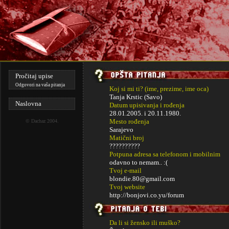
Pročitaj upise
Odgovori na vaša pitanja
Koj si mi ti? (ime, prezime, ime oca)
Tanja Krstic (Savo)
Naslovna
Datum upisivanja i rođenja
28.01.2005. i
20.11.1980.
Mesto rođenja
©
Dachaz
2004.
Sarajevo
Matični broj
??????????
Potpuna adresa sa telefonom i mobilnim
odavno to nemam.. :(
Tvoj e-mail
blondie.80@gmail.com
Tvoj website
http://bonjovi.co.yu/forum
Da li si žensko ili muško?