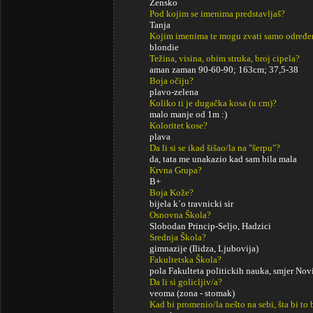
Žensko
Pod kojim se imenima predstavljaš?
Tanja
Kojim imenima te mogu zvati samo određe
blondie
Težina, visina, obim struka, broj cipela?
aman zaman 90-60-90; 163cm; 37,5-38
Boja očiju?
plavo-zelena
Koliko ti je dugačka kosa (u cm)?
malo manje od 1m :)
Koloritet kose?
plava
Da li si se ikad šišao/la na "šerpu"?
da, tata me unakazio kad sam bila mala
Krvna Grupa?
B+
Boja Kože?
bijela k`o travnicki sir
Osnovna Škola?
Slobodan Princip-Seljo, Hadzici
Srednja Škola?
gimnazije (Ilidza, Ljubovija)
Fakultetska Škola?
pola Fakulteta politickih nauka, smjer N
Da li si golicljiv/a?
veoma (zona - stomak)
Kad bi promenio/la nešto na sebi, šta bi to 