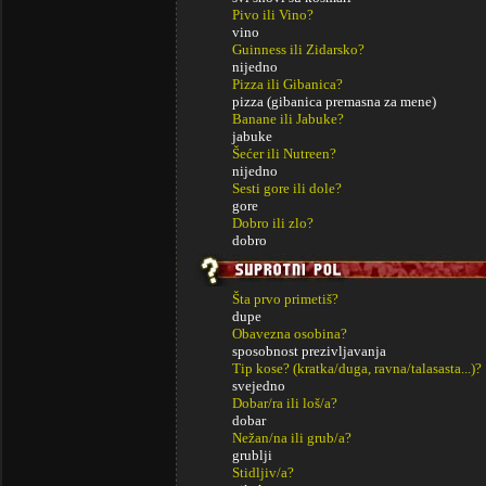
Pivo ili Vino?
vino
Guinness ili Zidarsko?
nijedno
Pizza ili Gibanica?
pizza (gibanica premasna za mene)
Banane ili Jabuke?
jabuke
Šećer ili Nutreen?
nijedno
Sesti gore ili dole?
gore
Dobro ili zlo?
dobro
Šta prvo primetiš?
dupe
Obavezna osobina?
sposobnost prezivljavanja
Tip kose? (kratka/duga, ravna/talasasta...)?
svejedno
Dobar/ra ili loš/a?
dobar
Nežan/na ili grub/a?
grublji
Stidljiv/a?