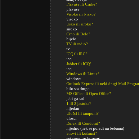
Plavuše ili Crnke?
plavuse
Visoko ili Nisko?
visoko
Usko ili široko?
siroko
Crno ili Belo?
bijelo
TV ili radio?
tv
ICQ ili IRC?
icq
Jabber ili ICQ?
icq
Windows ili Linux?
windows
Outlook Express ili neki drugi Mail Progr
bilo sta drugo
MS Office ili Open Office?
jebi ga sad
1 ili 2 jastuka?
nijedan
Ulošci ili tamponi?
ulosci
Durex ili Condomi?
nijedno (nek se poradi na bebama)
Snovi ili košmari?
svi snovi su kosmari