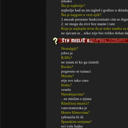
nikako
Šta je najbolje?
najbolje kad su im izgled i godine u sklad
Šta je najgore u vezi njih?
1.mozak prestane funkcionisati cim se digne 
2. ne mogu da zive bez mame i tate
Koja je najlepša stvar da je neko uradio za 
ne sjecam se... niko nije bio toliko dobar d
Nostalgiji?
jebes je
RAPu?
ne znam ni ko ga izmisli
Rocku?
pogresno se tumaci
Metalu?
nije sve tako crno
Irishu?
veselo
Narodnjacima?
.. ne mislim o njima
Klasičnoj muzici?
vanvremenska je
Horror filmovima?
zabranila bi ih
Španskim serijama?
svi vole bajke