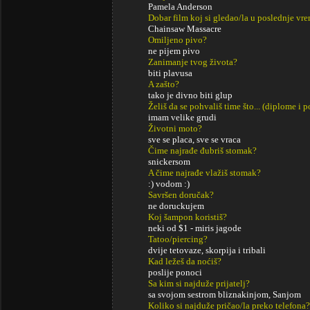
Pamela Anderson
Dobar film koj si gledao/la u poslednje vr
Chainsaw Massacre
Omiljeno pivo?
ne pijem pivo
Zanimanje tvog života?
biti plavusa
A zašto?
tako je divno biti glup
Želiš da se pohvališ time što... (diplome i
imam velike grudi
Životni moto?
sve se placa, sve se vraca
Čime najrađe đubriš stomak?
snickersom
A čime najrađe vlažiš stomak?
:) vodom :)
Savršen doručak?
ne doruckujem
Koj šampon koristiš?
neki od $1 - miris jagode
Tatoo/piercing?
dvije tetovaze, skorpija i tribali
Kad ležeš da noćiš?
poslije ponoci
Sa kim si najduže prijatelj?
sa svojom sestrom bliznakinjom, Sanjom
Koliko si najduže pričao/la preko telefona?