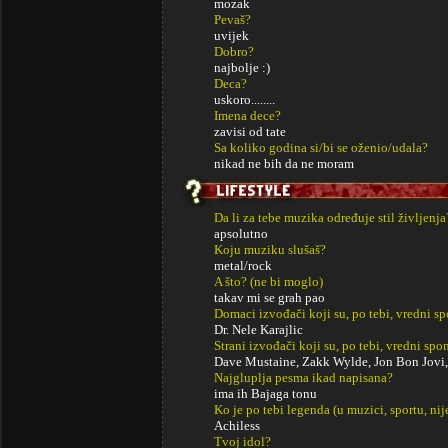
mozak
Pevaš?
uvijek
Dobro?
najbolje :)
Deca?
uskoro........
Imena dece?
zavisi od tate
Sa koliko godina si/bi se oženio/udala?
nikad ne bih da ne moram
Da li za tebe muzika određuje stil življenja
apsolutno
Koju muziku slušaš?
metal/rock
A što? (ne bi moglo)
takav mi se grah pao
Domaci izvođači koji su, po tebi, vredni s
Dr. Nele Karajlic
Strani izvođači koji su, po tebi, vredni sp
Dave Mustaine, Zakk Wylde, Jon Bon Jovi,
Najgluplja pesma ikad napisana?
ima ih Bajaga tonu
Ko je po tebi legenda (u muzici, sportu, ni
Achiless
Tvoj idol?