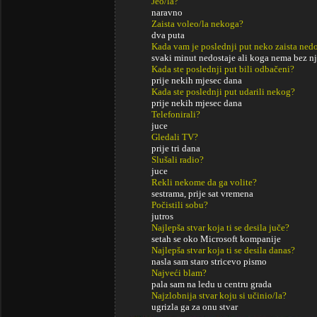
Jeo/la?
naravno
Zaista voleo/la nekoga?
dva puta
Kada vam je poslednji put neko zaista ned
svaki minut nedostaje ali koga nema bez 
Kada ste poslednji put bili odbačeni?
prije nekih mjesec dana
Kada ste poslednji put udarili nekog?
prije nekih mjesec dana
Telefonirali?
juce
Gledali TV?
prije tri dana
Slušali radio?
juce
Rekli nekome da ga volite?
sestrama, prije sat vremena
Počistili sobu?
jutros
Najlepša stvar koja ti se desila juče?
setah se oko Microsoft kompanije
Najlepša stvar koja ti se desila danas?
nasla sam staro stricevo pismo
Najveći blam?
pala sam na ledu u centru grada
Najzlobnija stvar koju si učinio/la?
ugrizla ga za onu stvar