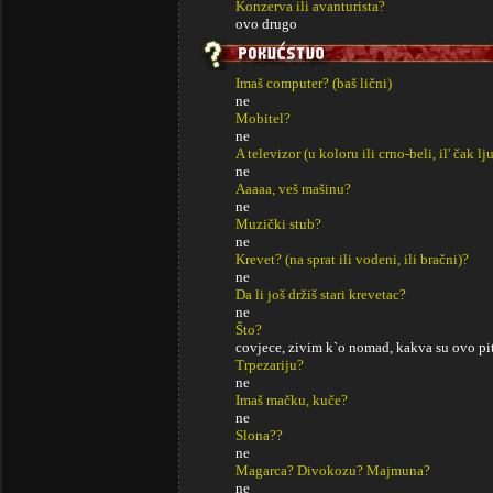
Konzerva ili avanturista?
ovo drugo
Imaš computer? (baš lični)
ne
Mobitel?
ne
A televizor (u koloru ili crno-beli, il' čak lj
ne
Aaaaa, veš mašinu?
ne
Muzički stub?
ne
Krevet? (na sprat ili vodeni, ili bračni)?
ne
Da li još držiš stari krevetac?
ne
Što?
covjece, zivim k`o nomad, kakva su ovo pit
Trpezariju?
ne
Imaš mačku, kuče?
ne
Slona??
ne
Magarca? Divokozu? Majmuna?
ne