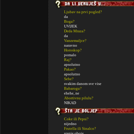
Ljubav na prvi pogled?
da
Boga?
UVIJEK
Deda Mraza?
da
Vanzemaljce?
naravno
Horoskop?
pomalo
Raj?
apsolutno
Pakao?
apsolutno
Sebe?
svakim danom sve vise
Babarogu?
ehehe, ne
Abortivnu pilulu?
NIKAD
Coke ili Pepsi?
nijedno
Frutella ili Sinalco?
sranje oboje