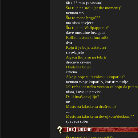
6h i 25 min (s bivsim)
Šta ti je na stolu (at the moment)?
nemam sto
Šta to mene briga???
ma nista covjece
Šta ti je na Wallpapper-u?
dave mustaine bez gaca
Koliko tastera ti ima miš?
dva
Koja ti je boja tastature?
sivo-bijelo
A gaća (koje su na tebi)?
drecavo crvene
Omiljena boja?
crvena
A koje boje su ti zidovi u kupatilu?
nemam svoje kupatilo, koristim tudje
Jel' treba još nešto vezano za boju da pitam
nista, i ovo je previse
Da li imaš amajliju?
ne
Mesto za izlaske sa društvom?
....
Mesto za izlaske sa devojkom/dečkom??
spavaca soba
Šta ne voliš i koga ne voliš?