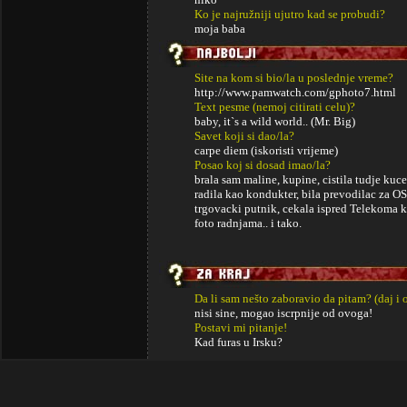
Ko je najružniji ujutro kad se probudi?
moja baba
Site na kom si bio/la u poslednje vreme?
http://www.pamwatch.com/gphoto7.html
Text pesme (nemoj citirati celu)?
baby, it`s a wild world.. (Mr. Big)
Savet koji si dao/la?
carpe diem (iskoristi vrijeme)
Posao koj si dosad imao/la?
brala sam maline, kupine, cistila tudje kuce
radila kao kondukter, bila prevodilac za O
trgovacki putnik, cekala ispred Telekoma ka
foto radnjama.. i tako.
Da li sam nešto zaboravio da pitam? (daj i 
nisi sine, mogao iscrpnije od ovoga!
Postavi mi pitanje!
Kad furas u Irsku?