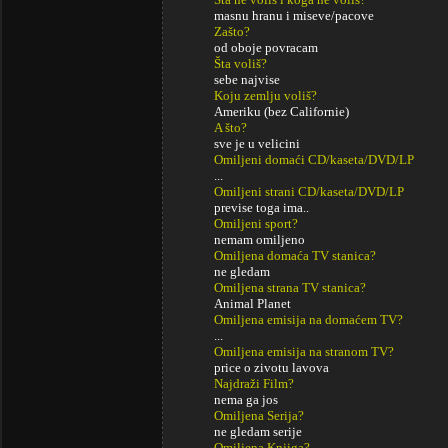
masnu hranu i miseve/pacove
Zašto?
od oboje povracam
Šta voliš?
sebe najvise
Koju zemlju voliš?
Ameriku (bez Californie)
A što?
sve je u velicini
Omiljeni domaći CD/kaseta/DVD/LP
...
Omiljeni strani CD/kaseta/DVD/LP
previse toga ima..
Omiljeni sport?
nemam omiljeno
Omiljena domaća TV stanica?
ne gledam
Omiljena strana TV stanica?
Animal Planet
Omiljena emisija na domaćem TV?
...
Omiljena emisija na stranom TV?
price o zivotu lavova
Najdraži Film?
nema ga jos
Omiljena Serija?
ne gledam serije
Omiljena Knjiga?