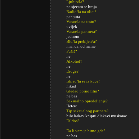
Ljubio/la?
ne sjecam se broja..
Radio/la na ulici?
par puta
Varao/la na testu?
uvijek
Varao/la partnera?
jednom
Bio/la prebijen/a?
hm.. da, od mame
Pušiš?
ne
Alkohol?
ne
Droge?
ne
Iskrao/la se iz kuće?
nikad
Gledao porno film?
ne bas
Seksualno opredeljenje?
Hetero
Tip seksualnog partnera?
bilo kakav krupni dlakavi muskarac
Dildos?
...
Da li vam je bitno gde?
ne bas