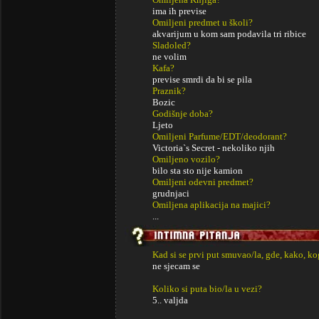
ima ih previse
Omiljeni predmet u školi?
akvarijum u kom sam podavila tri ribice
Sladoled?
ne volim
Kafa?
previse smrdi da bi se pila
Praznik?
Bozic
Godišnje doba?
Ljeto
Omiljeni Parfume/EDT/deodorant?
Victoria`s Secret - nekoliko njih
Omiljeno vozilo?
bilo sta sto nije kamion
Omiljeni odevni predmet?
grudnjaci
Omiljena aplikacija na majici?
...
Kad si se prvi put smuvao/la, gde, kako, k
ne sjecam se
Koliko si puta bio/la u vezi?
5.. valjda