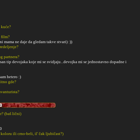
z kuće?
 film?
i mama ne daje da gledam takve stvari) :))
redeljenje?
g partnera?
an tip devojaka koje mi se svidjaju...devojka mi se jednostavno dopadne i
sam hetero :)
bitno gde?
avanturista?
? (baš lični)
0
 koloru ili crno-beli, il' čak ljubičast?)