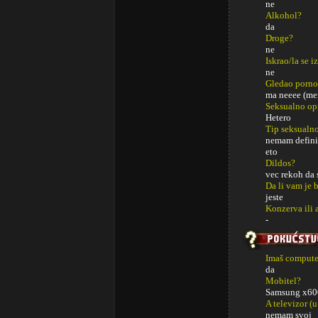
ne
Alkohol?
da
Droge?
ne
Iskrao/la se i
ne
Gledao porno
ma neeee (men
Seksualno op
Hetero
Tip seksualno
nemam definis
eto
Dildos?
vec rekoh da 
Da li vam je 
jeste
Konzerva ili 
-
Imaš computer
da
Mobitel?
Samsung x60
A televizor (u
nemam svoj