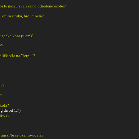
a te mogu zvati samo određene osobe?
, obim struka, broj cipela?
dugačka kosa (u cm)?
e?
ad šišao/la na "šerpu"?
?
la?
a?
Škola?
g da od 1.7)
ljiv/a?
ina si/bi se oženio/udala?