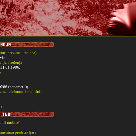
(ime, prezime, ime oca)
vic
nja i rođenja
i
31.01.1986.
a
66 (napamet :))
sa sa telefonom i mobilnim
et
ko ili muško?
 imenima predstavljaš?