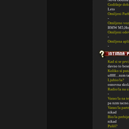
Godišnje dob
Leto
Omiljeni Par
-
Omiljeno voz
BMW M5,Hon
Omiljeni ode
-
Omiljena apli
-
Kad si se prv
davno to bese
Koliko si put
ufffff....nzm
Ljubio/la?
osnovna skol
Radio/la na u
-
Varao/la na t
pa nzm tacno.
Varao/la part
nikad
Bio/la prebij
nikad
Pušiš?