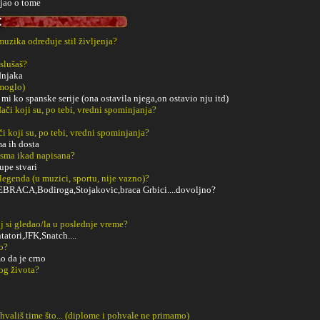
ljao o tome
 muzika određuje stil življenja?
slušaš?
dnjaka
 moglo)
 mi ko spanske serije (ona ostavila njega,on ostavio nju itd)
či koji su, po tebi, vredni spominjanja?
či koji su, po tebi, vredni spominjanja?
ma ih dosta
esma ikad napisana?
upe stvari
 legenda (u muzici, sportu, nije vazno)?
EBRACA,Bodiroga,Stojakovic,braca Grbici....dovoljno?
j si gledao/la u poslednje vreme?
tatori,JFK,Snatch....
o?
o da je crno
og života?
ohvališ time što... (diplome i pohvale ne primamo)