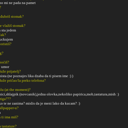
lno mi ne pada na pamet
?
 đubriš stomak?
e vlažiš stomak?
a sta jedem
čak?
ruckujem
oristiš?
ng?
noćiš?
e umor
uže prijatelj?
ista (ne poznajes lika dzaba da ti pisem ime :) )
duže pričao/la preko telefona?
tolu (at the moment)?
ici,shlajpik (novcanik),jedna olovka,nekoliko papirica,mob,tastatura,mish :)
riga???
ako te ne zanima? mislis da je meni lako da kucam? :)
Wallpapper-u?
m
a ti ima miš?
a tastature?