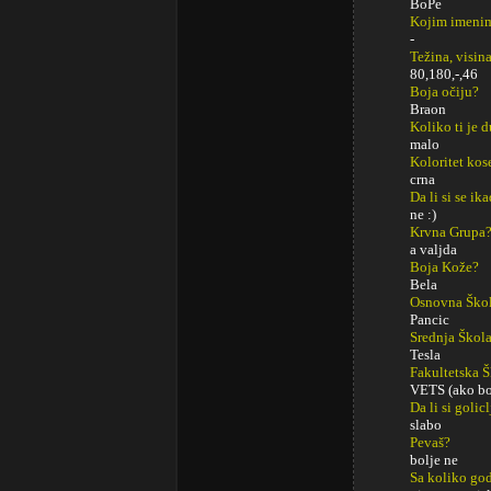
BoPe
Kojim imenim
-
Težina, visina
80,180,-,46
Boja očiju?
Braon
Koliko ti je 
malo
Koloritet kos
crna
Da li si se ik
ne :)
Krvna Grupa
a valjda
Boja Kože?
Bela
Osnovna Ško
Pancic
Srednja Škol
Tesla
Fakultetska 
VETS (ako bo
Da li si golic
slabo
Pevaš?
bolje ne
Sa koliko god