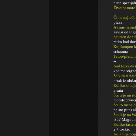
nista specija
Životni moto
-
Čime najrađe
pizza
A čime najrađ
zavisi od tog
Savršen doru
retko kad do
Koj šampon k
schauma
Tatoo/pierci
--
Kad ležeš da 
kad me stign
Sa kim si najd
ortak iz obdan
Koliko si naj
3 sata
Šta ti je na s
monitor,zvucn
Šta to mene b
pa sto pitas 
Šta ti je na 
.357 Magnu
Koliko taster
2 + tockic
Koja ti je boj