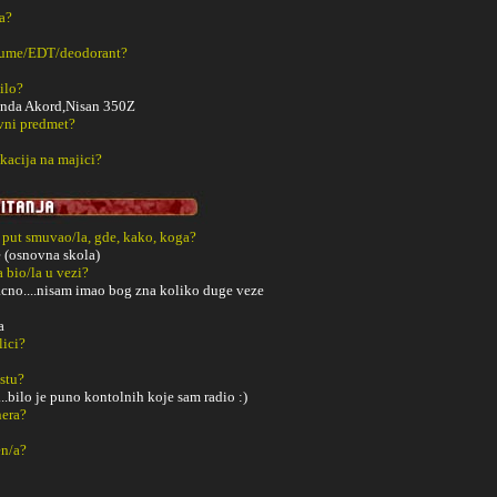
a?
fume/EDT/deodorant?
ilo?
da Akord,Nisan 350Z
vni predmet?
kacija na majici?
i put smuvao/la, gde, kako, koga?
 (osnovna skola)
a bio/la u vezi?
 tacno....nisam imao bog zna koliko duge veze
a
lici?
estu?
..bilo je puno kontolnih koje sam radio :)
nera?
en/a?