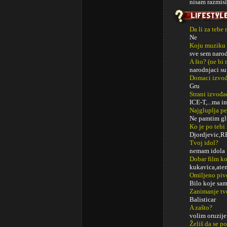
nisam razmis
Da li za tebe
Ne
Koju muziku 
sve sem naro
A što? (ne bi
narodnjaci su
Domaci izvođa
Gru
Strani izvođa
ICE-T,...ma i
Najgluplja p
Ne pamtim gl
Ko je po tebi
Djordjevic,R
Tvoj idol?
nemam idola
Dobar film ko
kukavica,aten
Omiljeno piv
Bilo koje sam
Zanimanje tv
Balisticar
A zašto?
volim oruzije
Želiš da se p