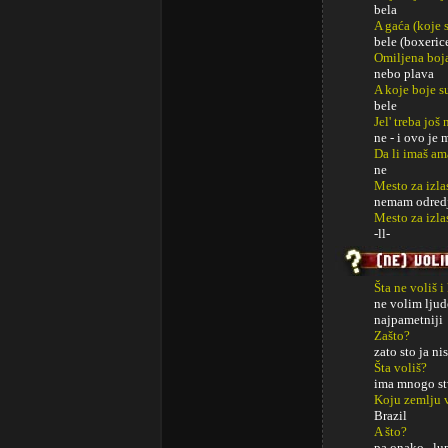
bela
A gaća (koje s
bele (boxeric
Omiljena boj
nebo plava
A koje boje s
bele
Jel' treba jo
ne - i ovo je
Da li imaš am
ne
Mesto za izla
nemam odred
Mesto za izl
-ll-
Šta ne voliš i
ne volim ljud
najpametniji
Zašto?
zato sto ja ni
Šta voliš?
ima mnogo stv
Koju zemlju 
Brazil
A što?
pa onako...lu