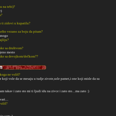
u na tebi)?
e)
a?
u ti zidovi u kupatilu?
š nešto vezano za boju da pitam?
 mnogo
ajliju?
ske sa društvom?
jeno mesto
aske sa devojkom/dečkom??
 koga ne voliš?
e koji vole da se mesaju u tudje zivote,sole pamet,i one koji misle da su
sam takav i zato sto mi ti ljudi idu na zivce i zato sto....ma zato :)
ari....
voliš?
pio sam :)