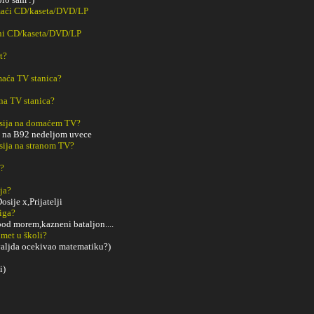
maći CD/kaseta/DVD/LP
ani CD/kaseta/DVD/LP
t?
aća TV stanica?
na TV stanica?
sija na domaćem TV?
e na B92 nedeljom uvece
sija na stranom TV?
m?
ja?
sije x,Prijatelji
iga?
od morem,kazneni bataljon....
met u školi?
 valjda ocekivao matematiku?)
i)