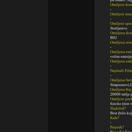
Omiljeni do
-
Omiljeni str
-
Omiljeni spor
Streljastvo
Omiljena dom
B92
Omiljena stra
-
Omiljena emi
volim emisij
Omiljena emi
-
Najdraži Fil
-
Omiljena Seri
Simpsonovi,Do
Omiljena Knj
20000 milja p
Omiljeni pred
fizicko (nisi
Sladoled?
Best (bilo koj
Kafa?
-
Praznik?
Nova Godina