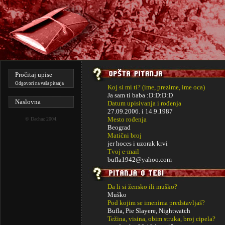
Pročitaj upise
Odgovori na vaša pitanja
Koj si mi ti? (ime, prezime, ime oca)
Ja sam ti baba :D:D:D:D
Naslovna
Datum upisivanja i rođenja
27.09.2006. i
14.9.1987
Mesto rođenja
©
Dachaz
2004.
Beograd
Matični broj
jer hoces i uzorak krvi
Tvoj e-mail
bufla1942@yahoo.com
Da li si žensko ili muško?
Muško
Pod kojim se imenima predstavljaš?
Bufla, Pie Slayere, Nightwatch
Težina, visina, obim struka, broj cipela?