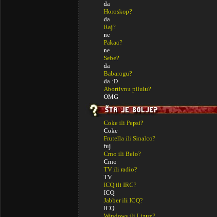
da
Horoskop?
da
Raj?
ne
Pakao?
ne
Sebe?
da
Babarogu?
da :D
Abortivnu pilulu?
OMG
Coke ili Pepsi?
Coke
Frutella ili Sinalco?
fuj
Crno ili Belo?
Crno
TV ili radio?
TV
ICQ ili IRC?
ICQ
Jabber ili ICQ?
ICQ
Windows ili Linux?