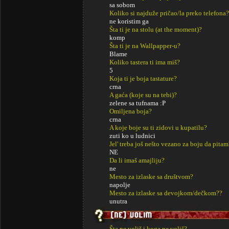
sa sobom
Koliko si najduže pričao/la preko telefona?
ne koristim ga
Šta ti je na stolu (at the moment)?
komp
Šta ti je na Wallpapper-u?
Blame
Koliko tastera ti ima miš?
5
Koja ti je boja tastature?
crna
A gaća (koje su na tebi)?
zelene sa tufnama :P
Omiljena boja?
crna
A koje boje su ti zidovi u kupatilu?
zuti ko u ludnici
Jel' treba još nešto vezano za boju da pitam
NE
Da li imaš amajliju?
ne
Mesto za izlaske sa društvom?
napolje
Mesto za izlaske sa devojkom/dečkom??
unutra
Šta ne voliš i koga ne voliš?