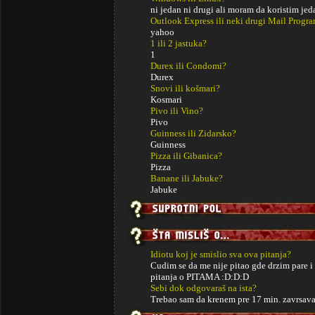
ni jedan ni drugi ali moram da koristim jed
Outlook Express ili neki drugi Mail Progr
yahoo
1 ili 2 jastuka?
1
Durex ili Condomi?
Durex
Snovi ili košmari?
Kosmari
Pivo ili Vino?
Pivo
Guinness ili Zidarsko?
Guinness
Pizza ili Gibanica?
Pizza
Banane ili Jabuke?
Jabuke
Idiotu koj je smislio sva ova pitanja?
Cudim se da me nije pitao gde drzim pare i
pitanja o PITAMA :D:D:D
Sebi dok odgovaraš na ista?
Trebao sam da krenem pre 17 min. zavrsava