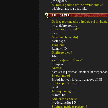
jednog dana
Sa koliko godina si/bi se oženio/udala?
odakle znam, to ne ide tako
Da li za tebe muzika određuje stil življenja
ne..... dobro pomalo
Koju muziku slušaš?
glasnu
A što? (ne bi moglo)
dosta toga
Tvoj idol?
Rommel :D
Omiljeno pivo?
Jelen
Zanimanje tvog života?
Psihijatar
A zašto?
Zato sto je potreban ludak da bi prepoznao
Životni moto?
Blood, honour, loyalty ..... above all !!!
Koj šampon koristiš?
tecni
Tatoo/piercing?
uskoro/ ne
Kad ležeš da noćiš?
negde izmedju 1-5
Sa kim si najduže prijatelj?