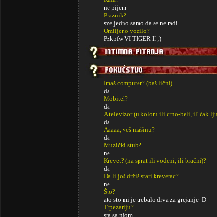
ne pijem
Praznik?
sve jedno samo da se ne radi
Omiljeno vozilo?
Pzkpfw VI TIGER II ;)
Imaš computer? (baš lični)
da
Mobitel?
da
A televizor (u koloru ili crno-beli, il' čak lj
da
Aaaaa, veš mašinu?
da
Muzički stub?
ne
Krevet? (na sprat ili vodeni, ili bračni)?
da
Da li još držiš stari krevetac?
ne
Što?
ato sto mi je trebalo drva za grejanje :D
Trpezariju?
sta sa njom