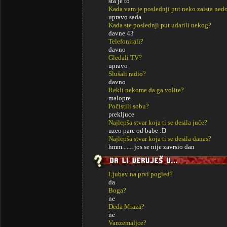
sta je to
Kada vam je poslednji put neko zaista ned
upravo sada
Kada ste poslednji put udarili nekog?
davne 43
Telefonirali?
davno
Gledali TV?
upravo
Slušali radio?
davno
Rekli nekome da ga volite?
malopre
Počistili sobu?
prekljuce
Najlepša stvar koja ti se desila juče?
uzeo pare od babe :D
Najlepša stvar koja ti se desila danas?
hmm....... jos se nije zavrsio dan
Ljubav na prvi pogled?
da
Boga?
ne
Deda Mraza?
ne
Vanzemaljce?