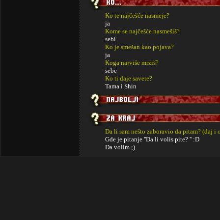
Ko te najčešće nasmeje?
ja
Kome se najčešće nasmešiš?
sebi
Ko je smešan kao pojava?
ja
Koga najviše mrziš?
sebe
Ko ti daje savete?
Tama i Shin
Da li sam nešto zaboravio da pitam? (daj i 
Gde je pitanje ''Da li volis pite? '' :D
Da volim ;)