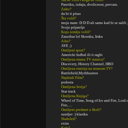
Patetiku, izdaju, dvolicnost, prevaru.
Zašto?
da bi ti pitao
Šta voliš?
moju mam :D:D:D ali samo kad bi se salili ;
Svoje prijatelje
Koju zemlju voliš?
Zanzibar lol Skorsku, Irsku
A što?
AYE ;)
Omiljeni sport?
Americki fudbal ili ti ragbi
Omiljena strana TV stanica?
Discovery, History Channel, HBO
Omiljena emisija na stranom TV?
Battlefield,Mythbusters
Najdraži Film?
podosta
Omiljena Serija?
Star track
Omiljena Knjiga?
Wheel of Time, Song of Ice and Fire, Lord o
Fire,.....
Omiljeni predmet u školi?
sundjer :) klasika
Sladoled?
extra
Kafa?