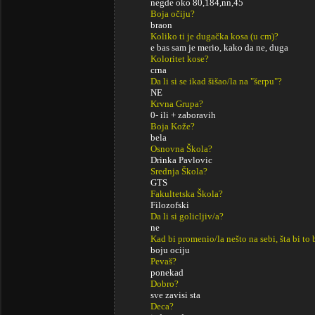
negde oko 80,184,nn,45
Boja očiju?
braon
Koliko ti je dugačka kosa (u cm)?
e bas sam je merio, kako da ne, duga
Koloritet kose?
crna
Da li si se ikad šišao/la na "šerpu"?
NE
Krvna Grupa?
0- ili + zaboravih
Boja Kože?
bela
Osnovna Škola?
Drinka Pavlovic
Srednja Škola?
GTS
Fakultetska Škola?
Filozofski
Da li si golicljiv/a?
ne
Kad bi promenio/la nešto na sebi, šta bi to 
boju ociju
Pevaš?
ponekad
Dobro?
sve zavisi sta
Deca?