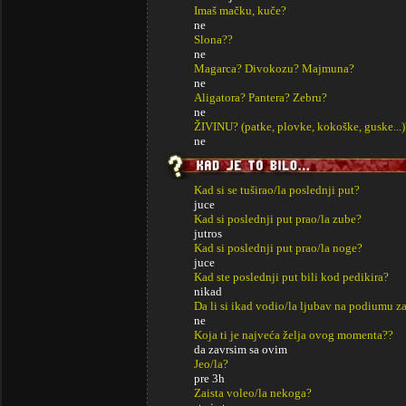
Imaš mačku, kuče?
ne
Slona??
ne
Magarca? Divokozu? Majmuna?
ne
Aligatora? Pantera? Zebru?
ne
ŽIVINU? (patke, plovke, kokoške, guske...)
ne
Kad si se tuširao/la poslednji put?
juce
Kad si poslednji put prao/la zube?
jutros
Kad si poslednji put prao/la noge?
juce
Kad ste poslednji put bili kod pedikira?
nikad
Da li si ikad vodio/la ljubav na podiumu za
ne
Koja ti je najveća želja ovog momenta??
da zavrsim sa ovim
Jeo/la?
pre 3h
Zaista voleo/la nekoga?