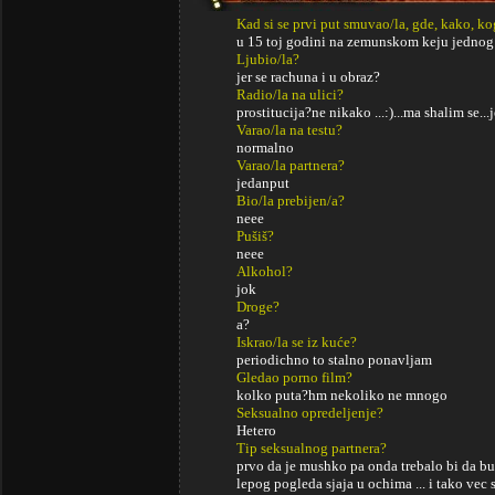
Kad si se prvi put smuvao/la, gde, kako, k
u 15 toj godini na zemunskom keju jednog 
Ljubio/la?
jer se rachuna i u obraz?
Radio/la na ulici?
prostitucija?ne nikako ...:)...ma shalim se..
Varao/la na testu?
normalno
Varao/la partnera?
jedanput
Bio/la prebijen/a?
neee
Pušiš?
neee
Alkohol?
jok
Droge?
a?
Iskrao/la se iz kuće?
periodichno to stalno ponavljam
Gledao porno film?
kolko puta?hm nekoliko ne mnogo
Seksualno opredeljenje?
Hetero
Tip seksualnog partnera?
prvo da je mushko pa onda trebalo bi da bu
lepog pogleda sjaja u ochima ... i tako vec 