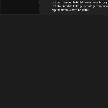
zashto nisam na listi chlanova onog tvog y
trebalo i uradila kako je trebalo jedino ni
nije namerno stavio na listu?