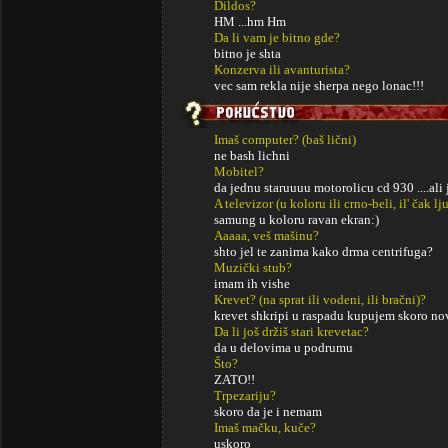
Dildos?
HM ...hm Hm
Da li vam je bitno gde?
bitno je shta
Konzerva ili avanturista?
vec sam rekla nije sherpa nego lonac!!!
Imaš computer? (baš lični)
ne bash lichni
Mobitel?
da jednu staruuuu motorolicu cd 930 ....ali 
A televizor (u koloru ili crno-beli, il' čak lj
samung u koloru ravan ekran:)
Aaaaa, veš mašinu?
shto jel te zanima kako drma centrifuga?
Muzički stub?
imam ih vishe
Krevet? (na sprat ili vodeni, ili bračni)?
krevet shkripi u raspadu kupujem skoro no
Da li još držiš stari krevetac?
da u delovima u podrumu
Što?
ZATO!!
Trpezariju?
skoro da je i nemam
Imaš mačku, kuče?
uskoro