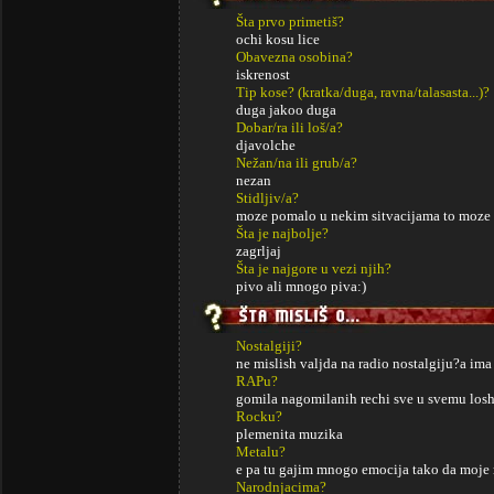
Šta prvo primetiš?
ochi kosu lice
Obavezna osobina?
iskrenost
Tip kose? (kratka/duga, ravna/talasasta...)?
duga jakoo duga
Dobar/ra ili loš/a?
djavolche
Nežan/na ili grub/a?
nezan
Stidljiv/a?
moze pomalo u nekim sitvacijama to moze 
Šta je najbolje?
zagrljaj
Šta je najgore u vezi njih?
pivo ali mnogo piva:)
Nostalgiji?
ne mislish valjda na radio nostalgiju?a ima i
RAPu?
gomila nagomilanih rechi sve u svemu losh
Rocku?
plemenita muzika
Metalu?
e pa tu gajim mnogo emocija tako da moje 
Narodnjacima?