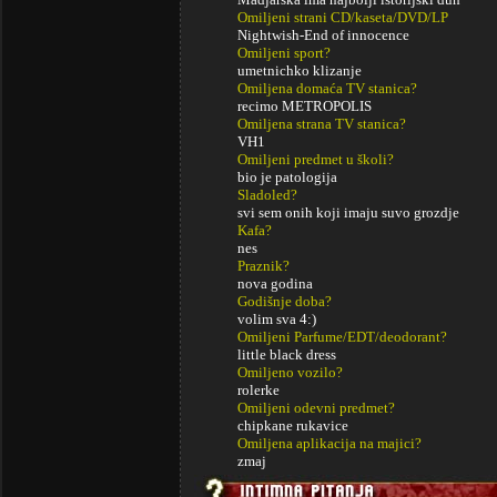
Omiljeni strani CD/kaseta/DVD/LP
Nightwish-End of innocence
Omiljeni sport?
umetnichko klizanje
Omiljena domaća TV stanica?
recimo METROPOLIS
Omiljena strana TV stanica?
VH1
Omiljeni predmet u školi?
bio je patologija
Sladoled?
svi sem onih koji imaju suvo grozdje
Kafa?
nes
Praznik?
nova godina
Godišnje doba?
volim sva 4:)
Omiljeni Parfume/EDT/deodorant?
little black dress
Omiljeno vozilo?
rolerke
Omiljeni odevni predmet?
chipkane rukavice
Omiljena aplikacija na majici?
zmaj