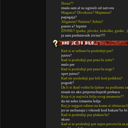
Slona??
imala sam al su uginuli od zatvora
Magarca? Divokozu? Majmuna?
papagaja?
Aligatora? Pantera? Zebru?
panter a? leprrrrr
ŽIVINU? (patke, plovke, kokoške, guske...)
ja sam predstavnik zivine!!!!
Kad si se tuširao/la poslednji put?
jutros?
Kad si poslednji put prao/la zube?
malo pre
Kad si poslednji put prao/la noge?
opet jutros?
Kad ste poslednji put bili kod pedikira?
pogodi?
Da li si ikad vodio/la ljubav na podiumu za
nisam no ako preporuchujesh probacu
Koja ti je najveća želja ovog momenta??
da mi neko izmasira ledja
Koj je najgori odmor na kome si obitavao/l
jer se rachunaju i vikendi kod bakute?to bi
Kad si poslednji put plakao/la?
skoro
Kad si se poslednji put super proveo/la sa p