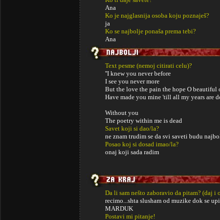
Ana
Ko je najglasnija osoba koju poznaješ?
ja
Ko se najbolje ponaša prema tebi?
Ana
Text pesme (nemoj citirati celu)?
''I knew you never before
I see you never more
But the love the pain the hope O beautiful
Have made you mine 'till all my years are d
Without you
The poetry within me is dead
Savet koji si dao/la?
ne znam trudim se da svi saveti budu najbolj
Posao koj si dosad imao/la?
onaj koji sada radim
Da li sam nešto zaboravio da pitam? (daj i 
recimo...shta slusham od muzike dok se up
MARDUK
Postavi mi pitanje!