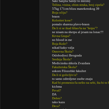
Saki Sanjita Sale(e to mrzim)
Težina, visina, obim struka, broj cipela?
57kg 171cm blizu manekenskog 39
Boja očiju?
braon
Koloritet kose?
pomalo sharena plavo-braon
Da li si se ikad šišao/la na "šerpu"?
ne nisam na sherpu al jesam na lonac!!!
Krvna Grupa?
no blood in me
Boja Kože?
nikad kako valja
Osnovna Škola?
Oslobodioci Beograda
Srednja Škola?
Medicinska shkola Zvazdara
Fakultetska Škola?
uskoro Filozofski fakultet
Da li si golicljiv/a?
to samo odredjene osobe znaju
Kad bi promenio/la nešto na sebi, šta bi to 
kichma
Pevaš?
DA
Dobro?
tako kazu
Deca?