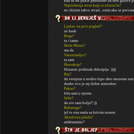
kad su mi pukle pantalone na sred guzice 
Najzlobnija stvar koju si učinio/la?
ne chinim takve stvari...osim ako se prevar
Ljubav na prvi pogled?
ne bash
Boga?
tu i tamo
Deda Mraza?
ma da
Vanzemaljce?
ta sam
Horoskop?
blizanac podznak shkorpija :))))
Raj?
da verujem u neshto lepo shto mozemo nazvat
dushe ovo je raj dobre atmosfere
Pakao?
bila sam u njemu
Sebe?
da sve sam bolja!!:))
Babarogu?
jel to ona mala sa krivim nosem
Abortivnu pilulu?
amfetamine?