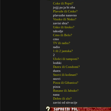
Coke ili Pepsi?
jojjj pa ja bi oba
Plavuše ili Crnke?
plavushe naravno
Visoko ili Nisko?
zavisi shta?
Usko ili široko?
takodje
Crno ili Belo?
crno
TV ili radio?
radio
1 ili 2 jastuka?
2
Ulošci ili tamponi?
loshki
Durex ili Condomi?
durex
Snovi ili košmari?
snovi
Pizza ili Gibanica?
pizza
Banane ili Jabuke?
nana
Dobro ili zlo?
zavisi od sitvacije