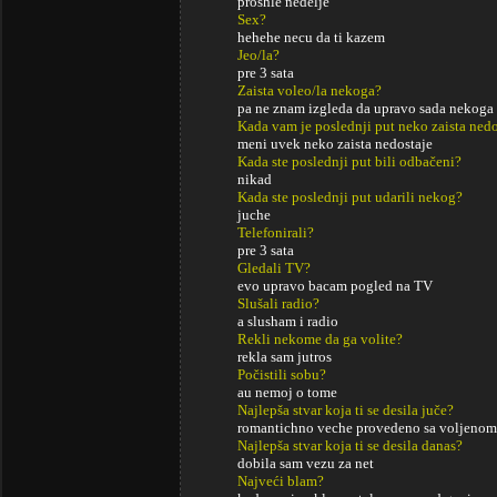
proshle nedelje
Sex?
hehehe necu da ti kazem
Jeo/la?
pre 3 sata
Zaista voleo/la nekoga?
pa ne znam izgleda da upravo sada nekoga
Kada vam je poslednji put neko zaista ned
meni uvek neko zaista nedostaje
Kada ste poslednji put bili odbačeni?
nikad
Kada ste poslednji put udarili nekog?
juche
Telefonirali?
pre 3 sata
Gledali TV?
evo upravo bacam pogled na TV
Slušali radio?
a slusham i radio
Rekli nekome da ga volite?
rekla sam jutros
Počistili sobu?
au nemoj o tome
Najlepša stvar koja ti se desila juče?
romantichno veche provedeno sa voljeno
Najlepša stvar koja ti se desila danas?
dobila sam vezu za net
Najveći blam?