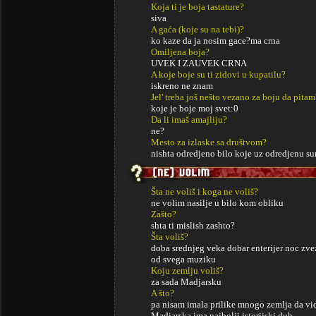
Koja ti je boja tastature?
siva
A gaća (koje su na tebi)?
ko kaze da ja nosim gace?ma crna
Omiljena boja?
UVEK I ZAUVEK CRNA
A koje boje su ti zidovi u kupatilu?
iskreno ne znam
Jel' treba još nešto vezano za boju da pitam
koje je boje moj svet:0
Da li imaš amajliju?
ne?
Mesto za izlaske sa društvom?
nishta odredjeno bilo koje uz odredjenu s
Šta ne voliš i koga ne voliš?
ne volim nasilje u bilo kom obliku
Zašto?
shta ti mislish zashto?
Šta voliš?
doba srednjeg veka dobar enterijer noc zv
od svega muziku
Koju zemlju voliš?
za sada Madjarsku
A što?
pa nisam imala prilike mnogo zemlja da vi
Madjarska ima najbolji istorijski duh