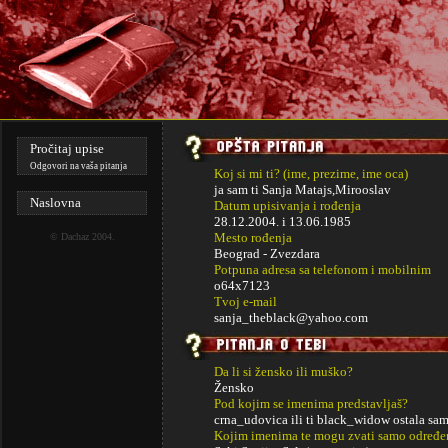
Pročitaj upise
Odgovori na vaša pitanja
Koj si mi ti? (ime, prezime, ime oca)
ja sam ti Sanja Matajs,Mirooslav
Naslovna
Datum upisivanja i rođenja
28.12.2004. i
13.06.1985
Mesto rođenja
©
Dachaz
2004.
Beograd - Zvezdara
Potpuna adresa sa telefonom i mobilnim
o64x7123
Tvoj e-mail
sanja_theblack@yahoo.com
Da li si žensko ili muško?
Žensko
Pod kojim se imenima predstavljaš?
crna_udovica ili ti black_widow ostala sam
Kojim imenima te mogu zvati samo određe