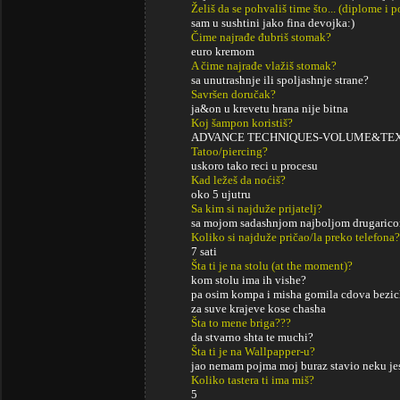
Želiš da se pohvališ time što... (diplome i
sam u sushtini jako fina devojka:)
Čime najrađe đubriš stomak?
euro kremom
A čime najrađe vlažiš stomak?
sa unutrashnje ili spoljashnje strane?
Savršen doručak?
ja&on u krevetu hrana nije bitna
Koj šampon koristiš?
ADVANCE TECHNIQUES-VOLUME&TE
Tatoo/piercing?
uskoro tako reci u procesu
Kad ležeš da noćiš?
oko 5 ujutru
Sa kim si najduže prijatelj?
sa mojom sadashnjom najboljom drugaric
Koliko si najduže pričao/la preko telefona?
7 sati
Šta ti je na stolu (at the moment)?
kom stolu ima ih vishe?
pa osim kompa i misha gomila cdova bezich
za suve krajeve kose chasha
Šta to mene briga???
da stvarno shta te muchi?
Šta ti je na Wallpapper-u?
jao nemam pojma moj buraz stavio neku je
Koliko tastera ti ima miš?
5