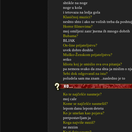
shtikle na noge
noge u kola
i tetovaza na ledja gola
Klasičnoj muzici?
neshto shto i ako ne volish treba da poshtu
Horror filmovima?
moj omiljeni zanr:)nema ih mnogo dobrih
Bubama?
BLJAK
On-line prijateljstvu?
uvek dobro doshlo
Muško-Ženskom prijateljstvu?
retko
Idiotu koj je smislio sva ova pitanja?
pa nemora svako da zna shta ja mislim o n
Sebi dok odgovaraš na ista?
poludela sam ma znam ...nasledno je to
Ko te najčešće nasmeje?
moj cale
Kome se najčešće nasmešiš?
lepom danu lepom detetu
Ko je smešan kao pojava?
pretpostavljam ja
Koga najviše mrziš?
ne mrzim
Ko ti daje savete?