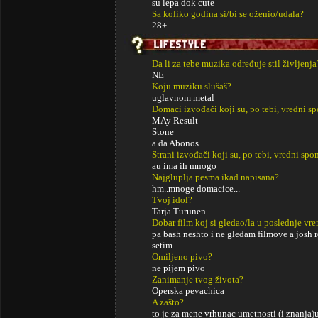
su lepa dok cute
Sa koliko godina si/bi se oženio/udala?
28+
Da li za tebe muzika određuje stil življenja
NE
Koju muziku slušaš?
uglavnom metal
Domaci izvođači koji su, po tebi, vredni s
MAy Result
Stone
a da Abonos
Strani izvođači koji su, po tebi, vredni sp
au ima ih mnogo
Najgluplja pesma ikad napisana?
hm..mnoge domacice...
Tvoj idol?
Tarja Turunen
Dobar film koj si gledao/la u poslednje vr
pa bash neshto i ne gledam filmove a josh
setim...
Omiljeno pivo?
ne pijem pivo
Zanimanje tvog života?
Operska pevachica
A zašto?
to je za mene vrhunac umetnosti (i znanja)