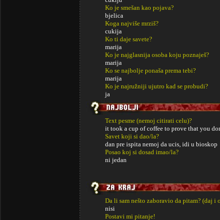
Ko je smešan kao pojava?
bjelica
Koga najviše mrziš?
cukija
Ko ti daje savete?
marija
Ko je najglasnija osoba koju poznaješ?
marija
Ko se najbolje ponaša prema tebi?
marija
Ko je najružniji ujutro kad se probudi?
ja
Text pesme (nemoj citirati celu)?
it took a cup of coffee to prove that you d
Savet koji si dao/la?
dan pre ispita nemoj da ucis, idi u bioskop
Posao koj si dosad imao/la?
ni jedan
Da li sam nešto zaboravio da pitam? (daj i 
nisi
Postavi mi pitanje!