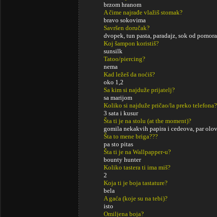
brzom hranom
A čime najrađe vlažiš stomak?
bravo sokovima
Savršen doručak?
dvopek, tun pasta, paradajz, sok od pomora
Koj šampon koristiš?
sunsilk
Tatoo/piercing?
nema
Kad ležeš da noćiš?
oko 1,2
Sa kim si najduže prijatelj?
sa marijom
Koliko si najduže pričao/la preko telefona?
3 sata i kusur
Šta ti je na stolu (at the moment)?
gomila nekakvih papira i cedeova, par olov
Šta to mene briga???
pa sto pitas
Šta ti je na Wallpapper-u?
bounty hunter
Koliko tastera ti ima miš?
2
Koja ti je boja tastature?
bela
A gaća (koje su na tebi)?
isto
Omiljena boja?