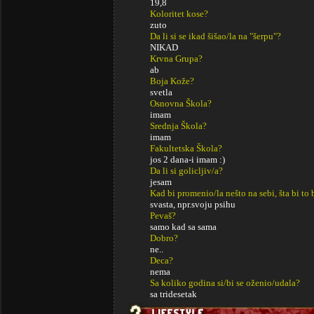
19,8
Koloritet kose?
zuto
Da li si se ikad šišao/la na "šerpu"?
NIKAD
Krvna Grupa?
ab
Boja Kože?
svetla
Osnovna Škola?
imam
Srednja Škola?
imam
Fakultetska Škola?
jos 2 dana-i imam :)
Da li si golicljiv/a?
jesam
Kad bi promenio/la nešto na sebi, šta bi to 
svasta, npr.svoju psihu
Pevaš?
samo kad sa sama
Dobro?
ne..
Deca?
nema
Sa koliko godina si/bi se oženio/udala?
sa tridesetak