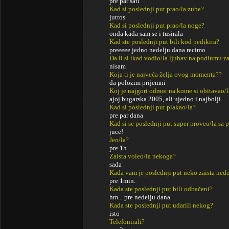
pre par sati
Kad si poslednji put prao/la zube?
jutros
Kad si poslednji put prao/la noge?
onda kada sam se i tusirala
Kad ste poslednji put bili kod pedikira?
preeeee jedno nedelju dana recimo
Da li si ikad vodio/la ljubav na podiumu za
nisam
Koja ti je najveća želja ovog momenta??
da polozim prijemni
Koj je najgori odmor na kome si obitavao/l
ajoj bugarska 2005, ali ujedno i najbolji
Kad si poslednji put plakao/la?
pre par dana
Kad si se poslednji put super proveo/la sa p
juce!
Jeo/la?
pre 1h
Zaista voleo/la nekoga?
sada
Kada vam je poslednji put neko zaista ned
pre 1min.
Kada ste poslednji put bili odbačeni?
hm... pre nedelju dana
Kada ste poslednji put udarili nekog?
isto
Telefonirali?