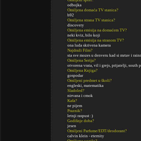
odbojka
Omiljena domaća TV stanica?
b92
Omiljena strana TV stanica?
discovery
Omiljena emisija na domaćem TV?
neki kviz, bilo koji
Omiljena emisija na stranom TV?
ona luda skrivena kamera
Najdraži Film?
sta sve mozes u denveru kad si mrtav i rai
Omiljena Serija?
otvorena vrata, vil i grejs, prijatelji, south 
Omiljena Knjiga?
gospodar
Omiljeni predmet u školi?
engleski, matematika
Sladoled?
nirvana i cmok
Kafa?
ne pijem
Praznik?
letnji raspust :)
Godišnje doba?
jesen
Omiljeni Parfume/EDT/deodorant?
calvin klein - eternity
Omiljeno vozilo?