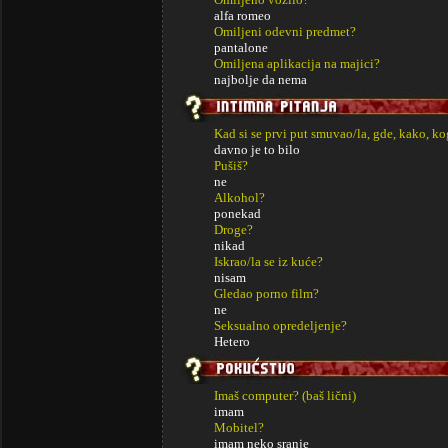
alfa romeo
Omiljeni odevni predmet?
pantalone
Omiljena aplikacija na majici?
najbolje da nema
Kad si se prvi put smuvao/la, gde, kako, k
davno je to bilo
Pušiš?
ne
Alkohol?
ponekad
Droge?
nikad
Iskrao/la se iz kuće?
nisam
Gledao porno film?
ne
Seksualno opredeljenje?
Hetero
Imaš computer? (baš lični)
imam
Mobitel?
imam neko sranje