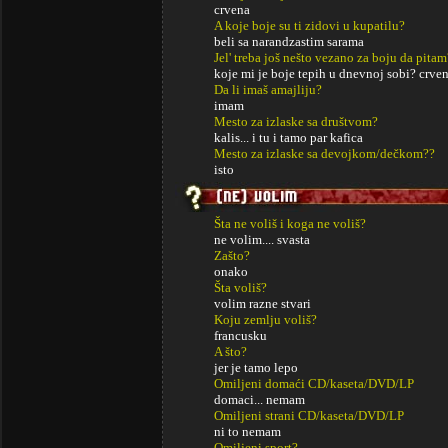
crvena
A koje boje su ti zidovi u kupatilu?
beli sa narandzastim sarama
Jel' treba još nešto vezano za boju da pitam
koje mi je boje tepih u dnevnoj sobi? crve
Da li imaš amajliju?
imam
Mesto za izlaske sa društvom?
kalis... i tu i tamo par kafica
Mesto za izlaske sa devojkom/dečkom??
isto
Šta ne voliš i koga ne voliš?
ne volim.... svasta
Zašto?
onako
Šta voliš?
volim razne stvari
Koju zemlju voliš?
francusku
A što?
jer je tamo lepo
Omiljeni domaći CD/kaseta/DVD/LP
domaci... nemam
Omiljeni strani CD/kaseta/DVD/LP
ni to nemam
Omiljeni sport?