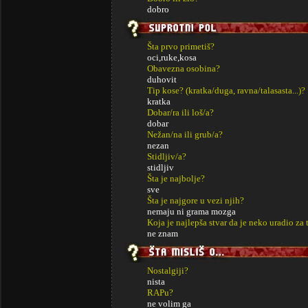
dobro
Šta prvo primetiš?
oci,ruke,kosa
Obavezna osobina?
duhovit
Tip kose? (kratka/duga, ravna/talasasta...)?
kratka
Dobar/ra ili loš/a?
dobar
Nežan/na ili grub/a?
nezan
Stidljiv/a?
stidljiv
Šta je najbolje?
sve
Šta je najgore u vezi njih?
nemaju ni grama mozga
Koja je najlepša stvar da je neko uradio za 
ne znam
Nostalgiji?
nista
RAPu?
ne volim ga