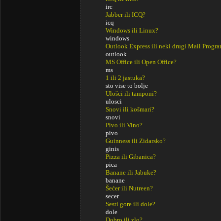
irc
Jabber ili ICQ?
icq
Windows ili Linux?
windows
Outlook Express ili neki drugi Mail Progr
outlook
MS Office ili Open Office?
ms
1 ili 2 jastuka?
sto vise to bolje
Ulošci ili tamponi?
ulosci
Snovi ili košmari?
snovi
Pivo ili Vino?
pivo
Guinness ili Zidarsko?
ginis
Pizza ili Gibanica?
pica
Banane ili Jabuke?
banane
Šećer ili Nutreen?
secer
Sesti gore ili dole?
dole
Dobro ili zlo?