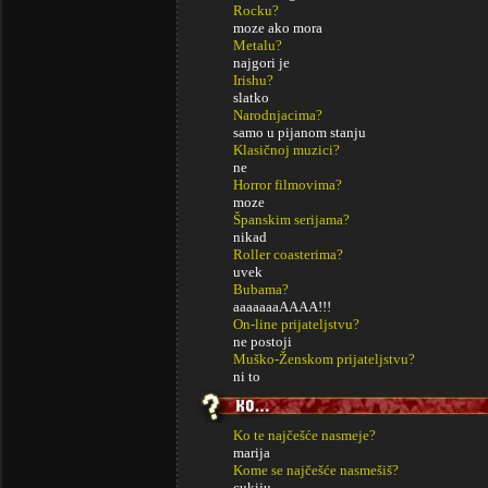
Rocku?
moze ako mora
Metalu?
najgori je
Irishu?
slatko
Narodnjacima?
samo u pijanom stanju
Klasičnoj muzici?
ne
Horror filmovima?
moze
Španskim serijama?
nikad
Roller coasterima?
uvek
Bubama?
aaaaaaaAAAA!!!
On-line prijateljstvu?
ne postoji
Muško-Ženskom prijateljstvu?
ni to
Ko te najčešće nasmeje?
marija
Kome se najčešće nasmešiš?
cukiju