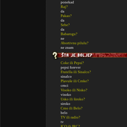
ponekad
Raj?
da
Pakao?
da
Sebe?
da
Babarogu?
ne
Abortivnu pilulu?
ne znam
Coke ili Pepsi?
pepsi forever
Frutella ili Sinalco?
sinalco
Plavuše ili Crnke?
crnci
Visoko ili Nisko?
visoko
Usko ili široko?
siroko
Crno ili Belo?
belo
TV ili radio?
tv
ICQ ili IRC?