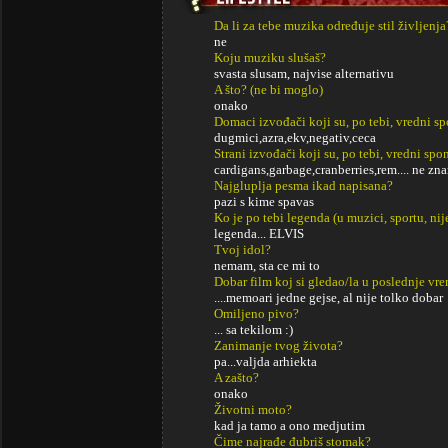
Da li za tebe muzika određuje stil življenja
ne
Koju muziku slušaš?
svasta slusam, najvise alternativu
A što? (ne bi moglo)
onako
Domaci izvođači koji su, po tebi, vredni s
dugmici,azra,ekv,negativ,ceca
Strani izvođači koji su, po tebi, vredni sp
cardigans,garbage,cranberries,rem.... ne zn
Najgluplja pesma ikad napisana?
pazi s kime spavas
Ko je po tebi legenda (u muzici, sportu, ni
legenda... ELVIS
Tvoj idol?
nemam, sta ce mi to
Dobar film koj si gledao/la u poslednje vr
....memoari jedne gejse, al nije tolko dobar
Omiljeno pivo?
... sa tekilom :)
Zanimanje tvog života?
pa...valjda arhiekta
A zašto?
onako
Životni moto?
kad ja tamo a ono medjutim
Čime najrađe đubriš stomak?