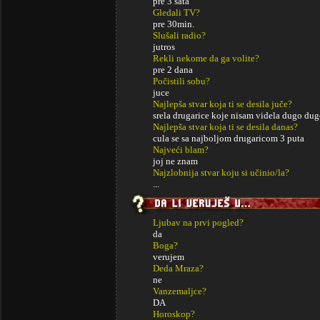
pre 3 sata
Gledali TV?
pre 30min.
Slušali radio?
jutros
Rekli nekome da ga volite?
pre 2 dana
Počistili sobu?
juce
Najlepša stvar koja ti se desila juče?
srela drugarice koje nisam videla dugo du
Najlepša stvar koja ti se desila danas?
cula se sa najboljom drugaricom 3 puta
Najveći blam?
joj ne znam
Najzlobnija stvar koju si učinio/la?
...
Ljubav na prvi pogled?
da
Boga?
verujem
Deda Mraza?
ne
Vanzemaljce?
DA
Horoskop?