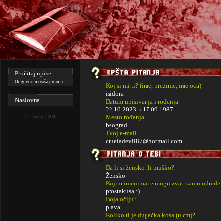
Pročitaj upise
Odgovori na vaša pitanja
Koj si mi ti? (ime, prezime, ime oca)
isidora
Naslovna
Datum upisivanja i rođenja
22.10.2023. i
17.09.1987
Mesto rođenja
©
Dachaz
2004.
beograd
Tvoj e-mail
crueladevil87@hotmail.com
Da li si žensko ili muško?
Žensko
Kojim imenima te mogu zvati samo određe
prostakusa :)
Boja očiju?
plava
Koliko ti je dugačka kosa (u cm)?