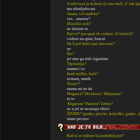
A televizor (u koloru ili crno-beli, il' čak lj
ma ultraljubicast
Aaaaa, veš mašinu?
ves... masinu?
Muzički stub?
ne drzimo to
Krevet? (na sprat ili vodeni, ili bračni)?
vodeni na sprat, bracni
Da li još držiš stari krevetac?
ne
Što?
jer smo ga dali ciganima
Trpezariju?
imamo i to
Imaš mačku, kuče?
nemam, smrde
Slona??
mama mi ne da
Magarca? Divokozu? Majmuna?
ni to
Aligatora? Pantera? Zebru?
ne a jel se racunaju ribice
ŽIVINU? (patke, plovke, kokoške, guske...)
samo peceno
Kad si se tuširao/la poslednji put?