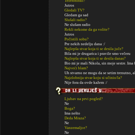
Telefonirali?
Jutros
Gledali TV?
Gledam ga sad
Slušali radio?
Ne slušam radio
Rekli nekome da ga volite?
Jutros
Počistili sobu?
Pre nekih nedelju dana :/
Najlepša stvar koja ti se desila juče?
Bila mi je drugarica i pravile smo večeru
Najlepša stvar koja ti se desila danas?
Bio mi je mali Nikola, sin moje sestre. Ima 
Najveći blam?
Uh stvarno ne mogu da se setim trenutno, ali 
Najzlobnija stvar koju si učinio/la?
Nije fora da ovde kažem :/
Ljubav na prvi pogled?
Ne
Boga?
Ima nešto
Deda Mraza?
Ne
Vanzemaljce?
Ne