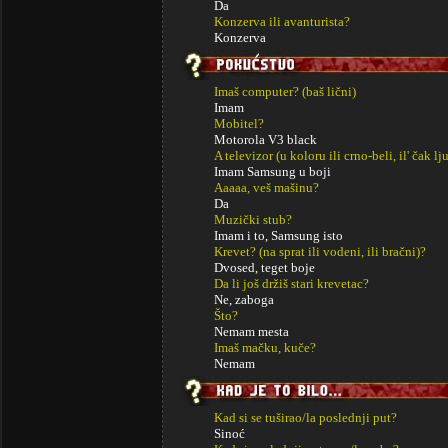
Da
Konzerva ili avanturista?
Konzerva
Imaš computer? (baš lični)
Imam
Mobitel?
Motorola V3 black
A televizor (u koloru ili crno-beli, il' čak lj
Imam Samsung u boji
Aaaaa, veš mašinu?
Da
Muzički stub?
Imam i to, Samsung isto
Krevet? (na sprat ili vodeni, ili bračni)?
Dvosed, teget boje
Da li još držiš stari krevetac?
Ne, zaboga
Što?
Nemam mesta
Imaš mačku, kuče?
Nemam
Kad si se tuširao/la poslednji put?
Sinoć