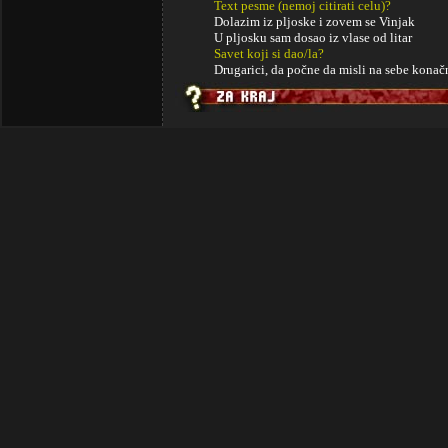
Text pesme (nemoj citirati celu)?
Dolazim iz pljoske i zovem se Vinjak
U pljosku sam dosao iz vlase od litar
Savet koji si dao/la?
Drugarici, da počne da misli na sebe konač