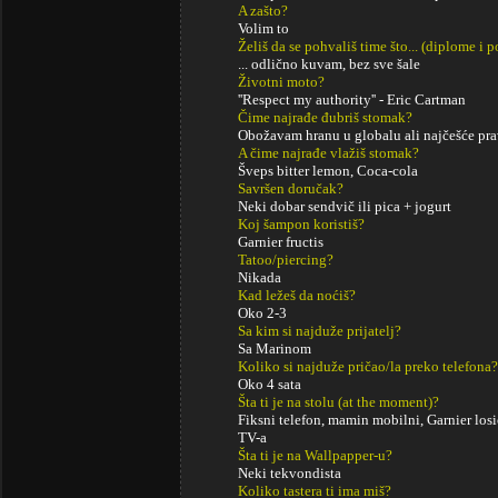
A zašto?
Volim to
Želiš da se pohvališ time što... (diplome i
... odlično kuvam, bez sve šale
Životni moto?
''Respect my authority'' - Eric Cartman
Čime najrađe đubriš stomak?
Obožavam hranu u globalu ali najčešće pra
A čime najrađe vlažiš stomak?
Šveps bitter lemon, Coca-cola
Savršen doručak?
Neki dobar sendvič ili pica + jogurt
Koj šampon koristiš?
Garnier fructis
Tatoo/piercing?
Nikada
Kad ležeš da noćiš?
Oko 2-3
Sa kim si najduže prijatelj?
Sa Marinom
Koliko si najduže pričao/la preko telefona?
Oko 4 sata
Šta ti je na stolu (at the moment)?
Fiksni telefon, mamin mobilni, Garnier losi
TV-a
Šta ti je na Wallpapper-u?
Neki tekvondista
Koliko tastera ti ima miš?