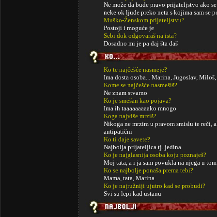
Ne može da bude pravo prijateljstvo ako s
neke ok ljude preko neta s kojima sam se pos
Muško-Ženskom prijateljstvu?
Postoji i moguće je
Sebi dok odgovaraš na ista?
Dosadno mi je pa daj šta daš
Ko te najčešće nasmeje?
Ima dosta osoba... Marina, Jugoslav, Miloš, t
Kome se najčešće nasmešiš?
Ne znam stvarno
Ko je smešan kao pojava?
Ima ih taaaaaaaaako mnogo
Koga najviše mrziš?
Nikoga ne mrzim u pravom smislu te reči, al
antipatični
Ko ti daje savete?
Najbolja prijateljica tj. jedina
Ko je najglasnija osoba koju poznaješ?
Moj tata, a i ja sam povukla na njega u tom
Ko se najbolje ponaša prema tebi?
Mama, tata, Marina
Ko je najružniji ujutro kad se probudi?
Svi su lepi kad ustanu