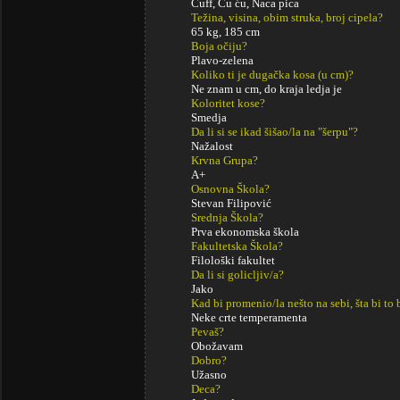
Cuff, Ću ću, Naca pica
Težina, visina, obim struka, broj cipela?
65 kg, 185 cm
Boja očiju?
Plavo-zelena
Koliko ti je dugačka kosa (u cm)?
Ne znam u cm, do kraja ledja je
Koloritet kose?
Smedja
Da li si se ikad šišao/la na "šerpu"?
Nažalost
Krvna Grupa?
A+
Osnovna Škola?
Stevan Filipović
Srednja Škola?
Prva ekonomska škola
Fakultetska Škola?
Filološki fakultet
Da li si golicljiv/a?
Jako
Kad bi promenio/la nešto na sebi, šta bi to 
Neke crte temperamenta
Pevaš?
Obožavam
Dobro?
Užasno
Deca?