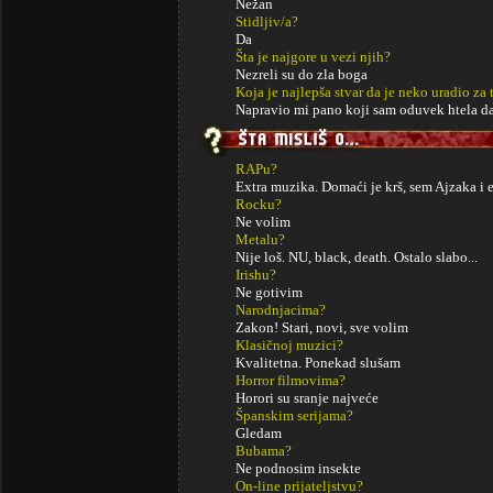
Nežan
Stidljiv/a?
Da
Šta je najgore u vezi njih?
Nezreli su do zla boga
Koja je najlepša stvar da je neko uradio za 
Napravio mi pano koji sam oduvek htela da
RAPu?
Extra muzika. Domaći je krš, sem Ajzaka i ek
Rocku?
Ne volim
Metalu?
Nije loš. NU, black, death. Ostalo slabo...
Irishu?
Ne gotivim
Narodnjacima?
Zakon! Stari, novi, sve volim
Klasičnoj muzici?
Kvalitetna. Ponekad slušam
Horror filmovima?
Horori su sranje najveće
Španskim serijama?
Gledam
Bubama?
Ne podnosim insekte
On-line prijateljstvu?