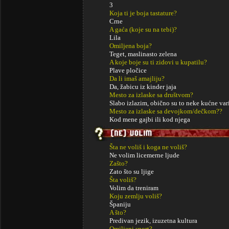
3
Koja ti je boja tastature?
Crne
A gaća (koje su na tebi)?
Lila
Omiljena boja?
Teget, maslinasto zelena
A koje boje su ti zidovi u kupatilu?
Plave pločice
Da li imaš amajliju?
Da, žabicu iz kinder jaja
Mesto za izlaske sa društvom?
Slabo izlazim, obično su to neke kućne var
Mesto za izlaske sa devojkom/dečkom??
Kod mene gajbi ili kod njega
Šta ne voliš i koga ne voliš?
Ne volim licemerne ljude
Zašto?
Zato što su ljige
Šta voliš?
Volim da treniram
Koju zemlju voliš?
Španiju
A što?
Predivan jezik, izuzetna kultura
Omiljeni sport?