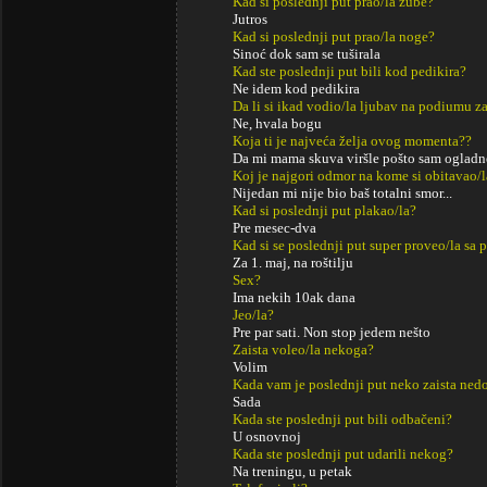
Kad si poslednji put prao/la zube?
Jutros
Kad si poslednji put prao/la noge?
Sinoć dok sam se tuširala
Kad ste poslednji put bili kod pedikira?
Ne idem kod pedikira
Da li si ikad vodio/la ljubav na podiumu za
Ne, hvala bogu
Koja ti je najveća želja ovog momenta??
Da mi mama skuva viršle pošto sam ogladn
Koj je najgori odmor na kome si obitavao/l
Nijedan mi nije bio baš totalni smor...
Kad si poslednji put plakao/la?
Pre mesec-dva
Kad si se poslednji put super proveo/la sa p
Za 1. maj, na roštilju
Sex?
Ima nekih 10ak dana
Jeo/la?
Pre par sati. Non stop jedem nešto
Zaista voleo/la nekoga?
Volim
Kada vam je poslednji put neko zaista ned
Sada
Kada ste poslednji put bili odbačeni?
U osnovnoj
Kada ste poslednji put udarili nekog?
Na treningu, u petak