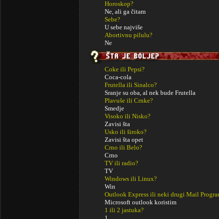
Horoskop?
Ne, ali ga čitam
Sebe?
U sebe najviše
Abortivnu pilulu?
Ne
Coke ili Pepsi?
Coca-cola
Frutella ili Sinalco?
Sranje su oba, al nek bude Frutella
Plavuše ili Crnke?
Smedje
Visoko ili Nisko?
Zavisi šta
Usko ili široko?
Zavisi šta opet
Crno ili Belo?
Crno
TV ili radio?
TV
Windows ili Linux?
Win
Outlook Express ili neki drugi Mail Progr
Microsoft outlook koristim
1 ili 2 jastuka?
1