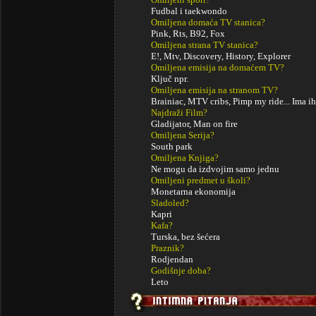
Fudbal i taekwondo
Omiljena domaća TV stanica?
Pink, Rts, B92, Fox
Omiljena strana TV stanica?
E!, Mtv, Discovery, History, Explorer
Omiljena emisija na domaćem TV?
Ključ npr.
Omiljena emisija na stranom TV?
Brainiac, MTV cribs, Pimp my ride... Ima ih
Najdraži Film?
Gladijator, Man on fire
Omiljena Serija?
South park
Omiljena Knjiga?
Ne mogu da izdvojim samo jednu
Omiljeni predmet u školi?
Monetarna ekonomija
Sladoled?
Kapri
Kafa?
Turska, bez šećera
Praznik?
Rodjendan
Godišnje doba?
Leto