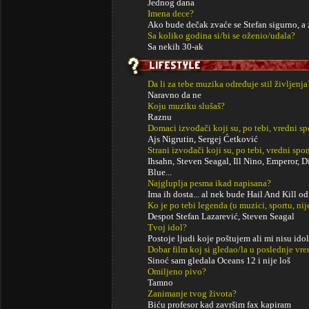
Jednog dana
Imena dece?
Ako bude dečak zvaće se Stefan sigurno, a
Sa koliko godina si/bi se oženio/udala?
Sa nekih 30-ak
Da li za tebe muzika određuje stil življenja
Naravno da ne
Koju muziku slušaš?
Raznu
Domaci izvođači koji su, po tebi, vredni s
Ajs Nigrutin, Sergej Ćetković
Strani izvođači koji su, po tebi, vredni sp
Ihsahn, Steven Seagal, Ill Nino, Emperor, 
Blue...
Najgluplja pesma ikad napisana?
Ima ih dosta... al nek bude Hail And Kill 
Ko je po tebi legenda (u muzici, sportu, ni
Despot Stefan Lazarević, Steven Seagal
Tvoj idol?
Postoje ljudi koje poštujem ali mi nisu idol
Dobar film koj si gledao/la u poslednje vr
Sinoć sam gledala Oceans 12 i nije loš
Omiljeno pivo?
Tamno
Zanimanje tvog života?
Biću profesor kad završim fax kapiram