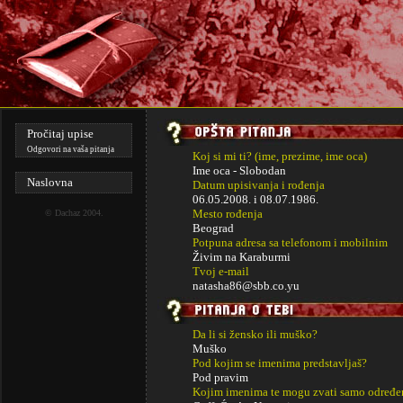
Pročitaj upise
Odgovori na vaša pitanja
Koj si mi ti? (ime, prezime, ime oca)
Ime oca - Slobodan
Naslovna
Datum upisivanja i rođenja
06.05.2008. i
08.07.1986.
Mesto rođenja
©
Dachaz
2004.
Beograd
Potpuna adresa sa telefonom i mobilnim
Živim na Karaburmi
Tvoj e-mail
natasha86@sbb.co.yu
Da li si žensko ili muško?
Muško
Pod kojim se imenima predstavljaš?
Pod pravim
Kojim imenima te mogu zvati samo određe