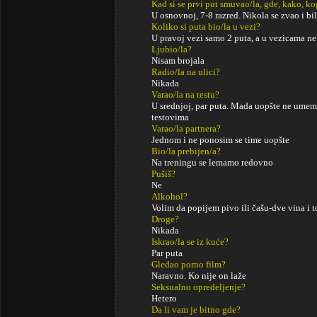
Kad si se prvi put smuvao/la, gde, kako, k
U osnovnoj, 7-8 razred. Nikola se zvao i bi
Koliko si puta bio/la u vezi?
U pravoj vezi samo 2 puta, a u vezicama ne
Ljubio/la?
Nisam brojala
Radio/la na ulici?
Nikada
Varao/la na testu?
U srednjoj, par puta. Mada uopšte ne umem
testovima
Varao/la partnera?
Jednom i ne ponosim se time uopšte
Bio/la prebijen/a?
Na treningu se lemamo redovno
Pušiš?
Ne
Alkohol?
Volim da popijem pivo ili čašu-dve vina i to
Droge?
Nikada
Iskrao/la se iz kuće?
Par puta
Gledao porno film?
Naravno. Ko nije on laže
Seksualno opredeljenje?
Hetero
Da li vam je bitno gde?