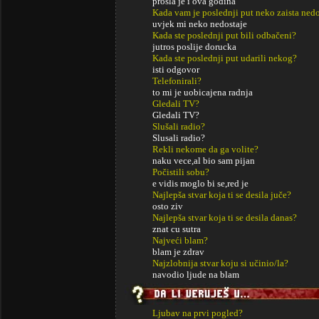
prosla je i ova godina
Kada vam je poslednji put neko zaista ned
uvjek mi neko nedostaje
Kada ste poslednji put bili odbačeni?
jutros poslije dorucka
Kada ste poslednji put udarili nekog?
isti odgovor
Telefonirali?
to mi je uobicajena radnja
Gledali TV?
Gledali TV?
Slušali radio?
Slusali radio?
Rekli nekome da ga volite?
naku vece,al bio sam pijan
Počistili sobu?
e vidis moglo bi se,red je
Najlepša stvar koja ti se desila juče?
osto ziv
Najlepša stvar koja ti se desila danas?
znat cu sutra
Najveći blam?
blam je zdrav
Najzlobnija stvar koju si učinio/la?
navodio ljude na blam
Ljubav na prvi pogled?