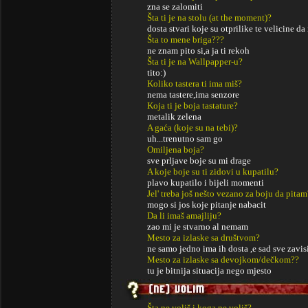
zna se zalomiti
Šta ti je na stolu (at the moment)?
dosta stvari koje su otprilike te velicine d
Šta to mene briga???
ne znam pito si,a ja ti rekoh
Šta ti je na Wallpapper-u?
tito:)
Koliko tastera ti ima miš?
nema tastere,ima senzore
Koja ti je boja tastature?
metalik zelena
A gaća (koje su na tebi)?
uh...trenutno sam go
Omiljena boja?
sve prljave boje su mi drage
A koje boje su ti zidovi u kupatilu?
plavo kupatilo i bijeli momenti
Jel' treba još nešto vezano za boju da pitam
mogo si jos koje pitanje nabacit
Da li imaš amajliju?
zao mi je stvarno al nemam
Mesto za izlaske sa društvom?
ne samo jedno ima ih dosta ,e sad sve zavisi
Mesto za izlaske sa devojkom/dečkom??
tu je bitnija situacija nego mjesto
Šta ne voliš i koga ne voliš?