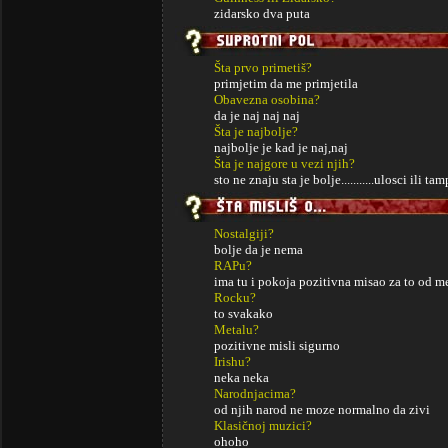
zidarsko dva puta
Šta prvo primetiš?
primjetim da me primjetila
Obavezna osobina?
da je naj naj naj
Šta je najbolje?
najbolje je kad je naj,naj
Šta je najgore u vezi njih?
sto ne znaju sta je bolje...........ulosci ili ta
Nostalgiji?
bolje da je nema
RAPu?
ima tu i pokoja pozitivna misao za to od m
Rocku?
to svakako
Metalu?
pozitivne misli sigurno
Irishu?
neka neka
Narodnjacima?
od njih narod ne moze normalno da zivi
Klasičnoj muzici?
ohoho