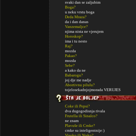
svaki dan se zaljubim
Boga?
u neku vrstu boga
Deda Mraza?
da i dan danas
Vanzemaljce?
njima nista ne vjerujem
Horoskop?
ima i tu nesto
Raj?
mozda
Pakao?
mozda
Sebe?
a kako da ne
Babarogu?
joj dje me nadje
Abortivnu pilulu?
tojelosekadnjojmorada VERUJES
Coke ili Pepsi?
dva dugogodisnja rivala
Frutella ili Sinalco?
ne znam
Plavuše ili Crnke?
crnke su inteligentnije:)
Visoko ili Nisko?