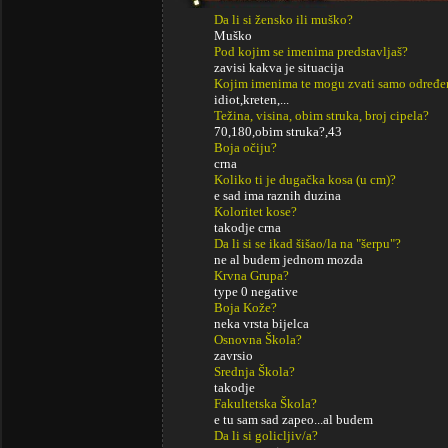
Da li si žensko ili muško?
Muško
Pod kojim se imenima predstavljaš?
zavisi kakva je situacija
Kojim imenima te mogu zvati samo određe
idiot,kreten,...
Težina, visina, obim struka, broj cipela?
70,180,obim struka?,43
Boja očiju?
crna
Koliko ti je dugačka kosa (u cm)?
e sad ima raznih duzina
Koloritet kose?
takodje crna
Da li si se ikad šišao/la na "šerpu"?
ne al budem jednom mozda
Krvna Grupa?
type 0 negative
Boja Kože?
neka vrsta bijelca
Osnovna Škola?
zavrsio
Srednja Škola?
takodje
Fakultetska Škola?
e tu sam sad zapeo...al budem
Da li si golicljiv/a?