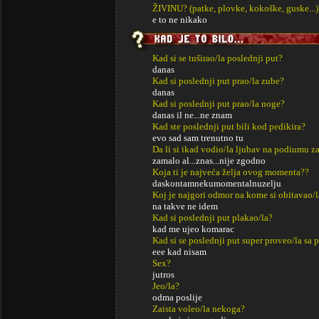
ŽIVINU? (patke, plovke, kokoške, guske...)
e to ne nikako
Kad si se tuširao/la poslednji put?
danas
Kad si poslednji put prao/la zube?
danas
Kad si poslednji put prao/la noge?
danas il ne...ne znam
Kad ste poslednji put bili kod pedikira?
evo sad sam trenutno tu
Da li si ikad vodio/la ljubav na podiumu za
zamalo al...znas...nije zgodno
Koja ti je najveća želja ovog momenta??
daskontamnekumomentalnuzelju
Koj je najgori odmor na kome si obitavao/l
na takve ne idem
Kad si poslednji put plakao/la?
kad me ujeo komarac
Kad si se poslednji put super proveo/la sa p
eee kad nisam
Sex?
jutros
Jeo/la?
odma poslije
Zaista voleo/la nekoga?