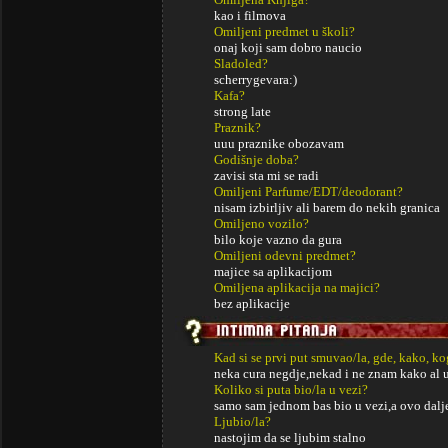
kao i filmova
Omiljeni predmet u školi?
onaj koji sam dobro naucio
Sladoled?
scherrygevara:)
Kafa?
strong late
Praznik?
uuu praznike obozavam
Godišnje doba?
zavisi sta mi se radi
Omiljeni Parfume/EDT/deodorant?
nisam izbirljiv ali barem do nekih granica
Omiljeno vozilo?
bilo koje vazno da gura
Omiljeni odevni predmet?
majice sa aplikacijom
Omiljena aplikacija na majici?
bez aplikacije
Kad si se prvi put smuvao/la, gde, kako, k
neka cura negdje,nekad i ne znam kako al 
Koliko si puta bio/la u vezi?
samo sam jednom bas bio u vezi,a ovo dalje
Ljubio/la?
nastojim da se ljubim stalno