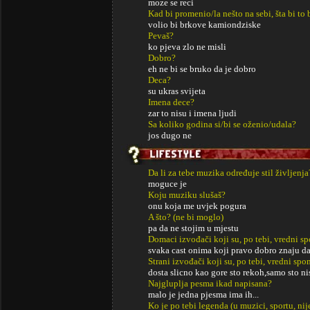
moze se reci
Kad bi promenio/la nešto na sebi, šta bi to 
volio bi brkove kamiondziske
Pevaš?
ko pjeva zlo ne misli
Dobro?
eh ne bi se bruko da je dobro
Deca?
su ukras svijeta
Imena dece?
zar to nisu i imena ljudi
Sa koliko godina si/bi se oženio/udala?
jos dugo ne
Da li za tebe muzika određuje stil življenja
moguce je
Koju muziku slušaš?
onu koja me uvjek pogura
A što? (ne bi moglo)
pa da ne stojim u mjestu
Domaci izvođači koji su, po tebi, vredni s
svaka cast onima koji pravo dobro znaju d
Strani izvođači koji su, po tebi, vredni sp
dosta slicno kao gore sto rekoh,samo sto n
Najgluplja pesma ikad napisana?
malo je jedna pjesma ima ih...
Ko je po tebi legenda (u muzici, sportu, ni