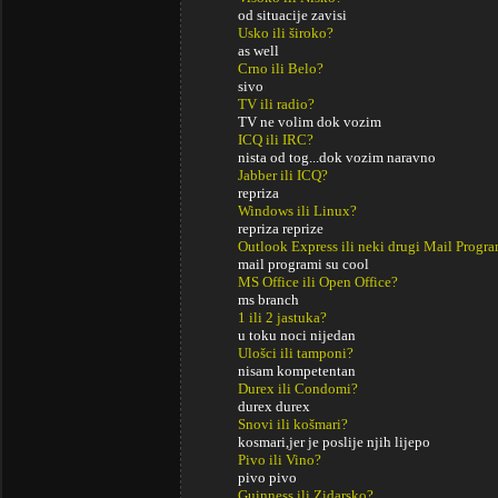
od situacije zavisi
Usko ili široko?
as well
Crno ili Belo?
sivo
TV ili radio?
TV ne volim dok vozim
ICQ ili IRC?
nista od tog...dok vozim naravno
Jabber ili ICQ?
repriza
Windows ili Linux?
repriza reprize
Outlook Express ili neki drugi Mail Progr
mail programi su cool
MS Office ili Open Office?
ms branch
1 ili 2 jastuka?
u toku noci nijedan
Ulošci ili tamponi?
nisam kompetentan
Durex ili Condomi?
durex durex
Snovi ili košmari?
kosmari,jer je poslije njih lijepo
Pivo ili Vino?
pivo pivo
Guinness ili Zidarsko?