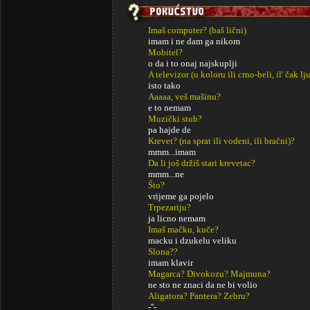
Imaš computer? (baš lični)
imam i ne dam ga nikom
Mobitel?
o da i to onaj najskuplji
A televizor (u koloru ili crno-beli, il' čak lj
isto tako
Aaaaa, veš mašinu?
e to nemam
Muzički stub?
pa hajde de
Krevet? (na sprat ili vodeni, ili bračni)?
mmm...imam
Da li još držiš stari krevetac?
mmm...ne
Što?
vrijeme ga pojelo
Trpezariju?
ja licno nemam
Imaš mačku, kuče?
macku i dzukelu veliku
Slona??
imam klavir
Magarca? Divokozu? Majmuna?
ne sto ne znaci da ne bi volio
Aligatora? Pantera? Zebru?
-''-