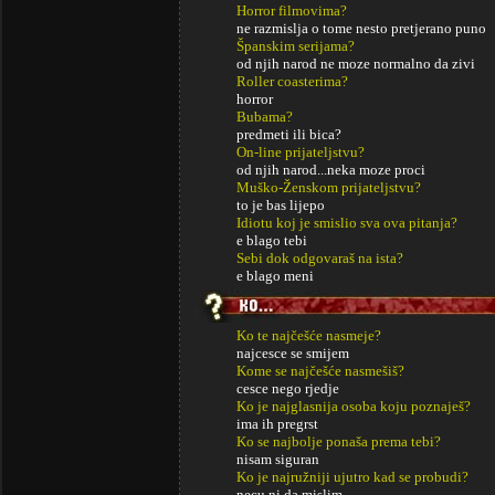
Horror filmovima?
ne razmislja o tome nesto pretjerano puno
Španskim serijama?
od njih narod ne moze normalno da zivi
Roller coasterima?
horror
Bubama?
predmeti ili bica?
On-line prijateljstvu?
od njih narod...neka moze proci
Muško-Ženskom prijateljstvu?
to je bas lijepo
Idiotu koj je smislio sva ova pitanja?
e blago tebi
Sebi dok odgovaraš na ista?
e blago meni
Ko te najčešće nasmeje?
najcesce se smijem
Kome se najčešće nasmešiš?
cesce nego rjedje
Ko je najglasnija osoba koju poznaješ?
ima ih pregrst
Ko se najbolje ponaša prema tebi?
nisam siguran
Ko je najružniji ujutro kad se probudi?
necu ni da mislim