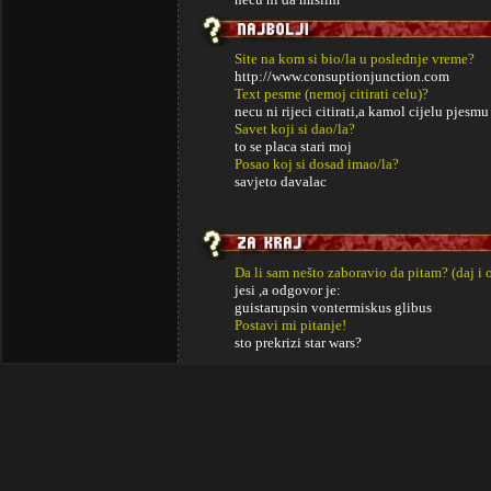
Site na kom si bio/la u poslednje vreme?
http://www.consuptionjunction.com
Text pesme (nemoj citirati celu)?
necu ni rijeci citirati,a kamol cijelu pjesmu
Savet koji si dao/la?
to se placa stari moj
Posao koj si dosad imao/la?
savjeto davalac
Da li sam nešto zaboravio da pitam? (daj i 
jesi ,a odgovor je:
guistarupsin vontermiskus glibus
Postavi mi pitanje!
sto prekrizi star wars?