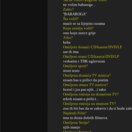
ne volim babaroge...
Zašto?
''BABAROGA''
Šta voliš?
mazit se sa lijepim curama
Koju zemlju voliš?
onu koju sunce grije
A što?
hehe
Omiljeni domaći CD/kaseta/DVD/LP
zar ih ima
Omiljeni strani CD/kaseta/DVD/LP
verbatim i TDK uglavnom
Omiljeni sport?
stoni tenis
Omiljena domaća TV stanica?
nisam bas u prilici da pratim
Omiljena strana TV stanica?
foxtel i jos par njih....i tako
Omiljena emisija na domaćem TV?
rekoh nisam u prilici...
Omiljena emisija na stranom TV?
zna ih bit bas da se zabavis i da ti bude z
Najdraži Film?
ima tu dosta dobrih filmova
Omiljena Serija?
njih manje
Omiljena Knjiga?