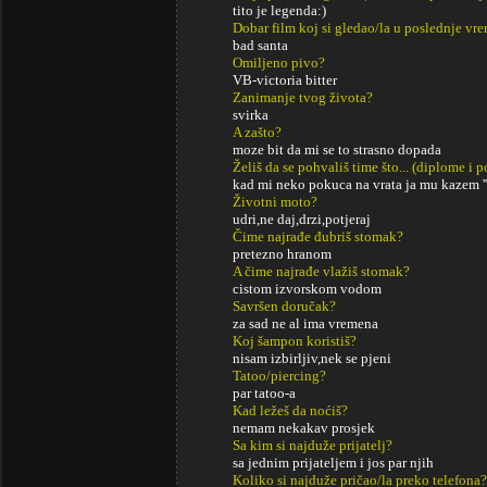
tito je legenda:)
Dobar film koj si gledao/la u poslednje vr
bad santa
Omiljeno pivo?
VB-victoria bitter
Zanimanje tvog života?
svirka
A zašto?
moze bit da mi se to strasno dopada
Želiš da se pohvališ time što... (diplome i
kad mi neko pokuca na vrata ja mu kazem ''d
Životni moto?
udri,ne daj,drzi,potjeraj
Čime najrađe đubriš stomak?
pretezno hranom
A čime najrađe vlažiš stomak?
cistom izvorskom vodom
Savršen doručak?
za sad ne al ima vremena
Koj šampon koristiš?
nisam izbirljiv,nek se pjeni
Tatoo/piercing?
par tatoo-a
Kad ležeš da noćiš?
nemam nekakav prosjek
Sa kim si najduže prijatelj?
sa jednim prijateljem i jos par njih
Koliko si najduže pričao/la preko telefona?