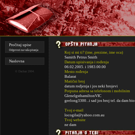
Pročitaj upise
Odgovori na vaša pitanja
Koj si mi ti? (ime, prezime, ime oca)
Samith Petrus Smith
Naslovna
Datum upisivanja i rođenja
06.02.2005. i
1983.00.00
Mesto rođenja
©
Dachaz
2004.
Balarat
Matični broj
datum rodjenja i jos neki brojevi
Potpuna adresa sa telefonom i mobilnim
GlenelgsthamiltonVIC
geelong3300...i sad jos broj tel. da dam bio 
Tvoj e-mail
locogila@yahoo.com.au
Tvoj website
ne dam