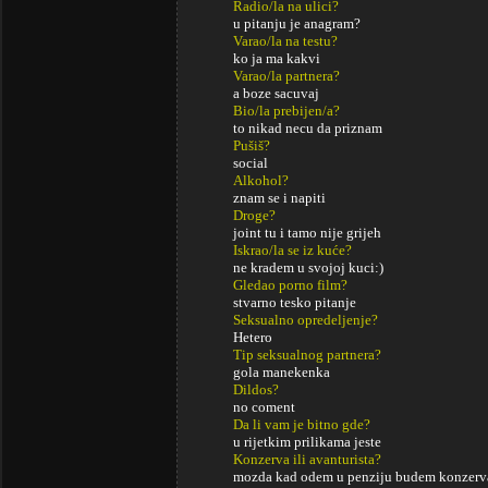
Radio/la na ulici?
u pitanju je anagram?
Varao/la na testu?
ko ja ma kakvi
Varao/la partnera?
a boze sacuvaj
Bio/la prebijen/a?
to nikad necu da priznam
Pušiš?
social
Alkohol?
znam se i napiti
Droge?
joint tu i tamo nije grijeh
Iskrao/la se iz kuće?
ne kradem u svojoj kuci:)
Gledao porno film?
stvarno tesko pitanje
Seksualno opredeljenje?
Hetero
Tip seksualnog partnera?
gola manekenka
Dildos?
no coment
Da li vam je bitno gde?
u rijetkim prilikama jeste
Konzerva ili avanturista?
mozda kad odem u penziju budem konzerv