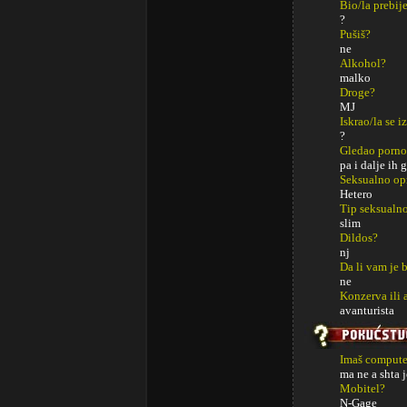
Bio/la prebij
?
Pušiš?
ne
Alkohol?
malko
Droge?
MJ
Iskrao/la se i
?
Gledao porno
pa i dalje ih
Seksualno op
Hetero
Tip seksualno
slim
Dildos?
nj
Da li vam je 
ne
Konzerva ili 
avanturista
Imaš computer
ma ne a shta j
Mobitel?
N-Gage