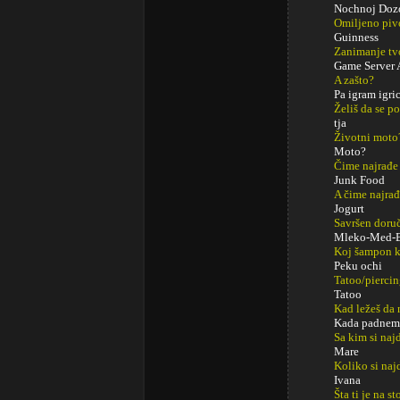
Nochnoj Doz
Omiljeno piv
Guinness
Zanimanje tv
Game Server 
A zašto?
Pa igram igri
Želiš da se p
tja
Životni moto
Moto?
Čime najrađe
Junk Food
A čime najrađ
Jogurt
Savršen doru
Mleko-Med-B
Koj šampon k
Peku ochi
Tatoo/pierci
Tatoo
Kad ležeš da 
Kada padnem
Sa kim si najd
Mare
Koliko si naj
Ivana
Šta ti je na s