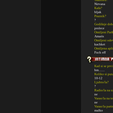
Nirvana
Kafa?
bljak
Praznik?
?
Godišnje dob
prolece
Omiljeni Par
Amaris
Omiljeni ode
kachket
Omiljena apli
Fuck off
Kad si se prv
hm........
Koliko si put
10-12
Ljubio/la?
?
Radio/la na u
ne
Varao/la na t
ne
Varao/la part
malko