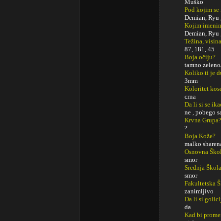
Muško
Pod kojim se
Demian, Ryu 
Kojim imenim
Demian, Ryu 
Težina, visina
87, 181, 45
Boja očiju?
tamno zeleno
Koliko ti je 
3mm
Koloritet kos
crna
Da li si se ik
ne , pobego 
Krvna Grupa
?
Boja Kože?
malko sharen
Osnovna Ško
smor
Srednja Škol
smor
Fakultetska 
zanimljivo
Da li si golic
da
Kad bi promeni