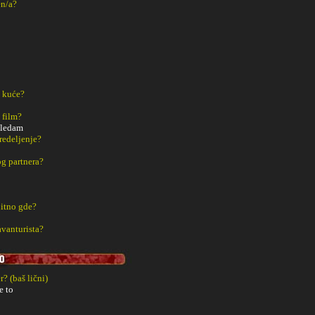
en/a?
z kuće?
 film?
 gledam
redeljenje?
g partnera?
bitno gde?
avanturista?
? (baš lični)
e to