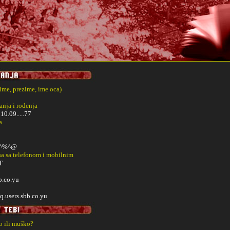
(ime, prezime, ime oca)
nja i rođenja
i
10.09.....77
a
^%^@
sa sa telefonom i mobilnim
T
.co.yu
q.users.sbb.co.yu
ko ili muško?