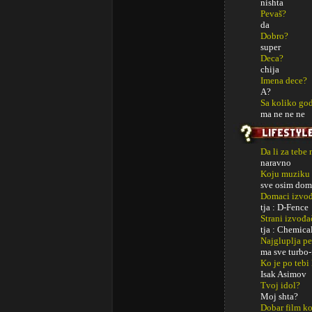
nishta
Pevaš?
da
Dobro?
super
Deca?
chija
Imena dece?
A?
Sa koliko god
ma ne ne ne
Da li za tebe
naravno
Koju muziku 
sve osim doma
Domaci izvođa
tja : D-Fence
Strani izvođa
tja : Chemica
Najgluplja p
ma sve turbo-f
Ko je po tebi
Isak Asimov
Tvoj idol?
Moj shta?
Dobar film ko