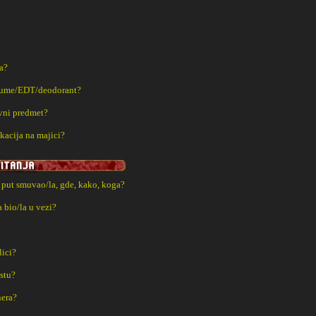
a?
fume/EDT/deodorant?
vni predmet?
kacija na majici?
i put smuvao/la, gde, kako, koga?
a bio/la u vezi?
lici?
estu?
nera?