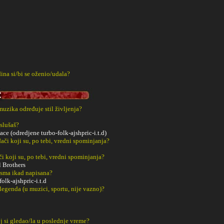
ina si/bi se oženio/udala?
 muzika određuje stil življenja?
slušaš?
ce (odredjene turbo-folk-ajshpric-i.t.d)
či koji su, po tebi, vredni spominjanja?
či koji su, po tebi, vredni spominjanja?
l Brothers
esma ikad napisana?
olk-ajshpric-i.t.d
 legenda (u muzici, sportu, nije vazno)?
j si gledao/la u poslednje vreme?