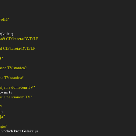
voliš?
ajkule :)
maći CD/kaseta/DVD/LP
ani CD/kaseta/DVD/LP
t?
aća TV stanica?
na TV stanica?
a
sija na domaćem TV?
 ovim tv
sija na stranom TV?
m?
jn
ja?
iga?
 vodich kroz Galaksiju