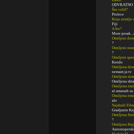
ODVRATNO
Šta voliš?
Prolece
Koju zemlju 
Fiji
A što?
More pesak , 
Omiljeni do
?
Omiljeni str
?
Omiljeni spor
Kendo
Omiljena dom
nemam ja tv
Omiljena stra
Omiljena sht
Omiljena emi
al smarash sa
Omiljena emi
alo
Najdraži Fil
Gradjanin Ke
Omiljena Seri
?
Omiljena Knj
Autostoperski
Sladoled?