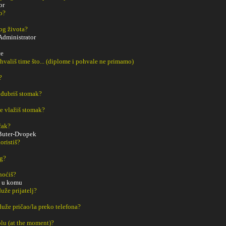
or
o?
og života?
Administrator
ce
ohvališ time što... (diplome i pohvale ne primamo)
?
 đubriš stomak?
e vlažiš stomak?
čak?
uter-Dvopek
oristiš?
ng?
noćiš?
 u komu
uže prijatelj?
duže pričao/la preko telefona?
tolu (at the moment)?