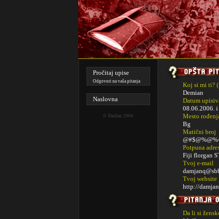
Pročitaj upise
Odgovori na vaša pitanja
Koj si mi ti? 
Demian
Naslovna
Datum upisiva
08.06.2006. 
Mesto rođenj
©
Dachaz
2004.
Bg
Matični broj
@#$@%@%
Potpuna adre
Fiji florgan S
Tvoj e-mail
damjanq@sbb
Tvoj website
http://damjan
Da li si žens