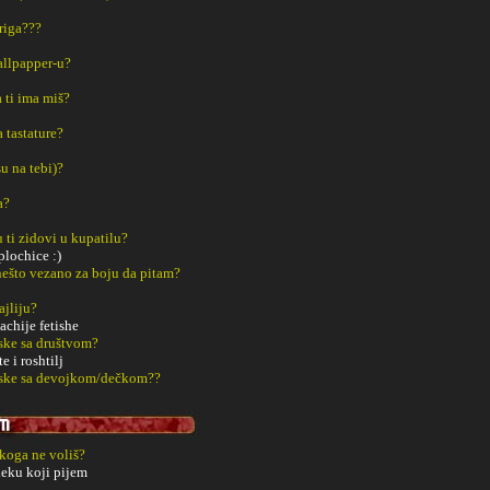
riga???
Wallpapper-u?
a ti ima miš?
a tastature?
u na tebi)?
a?
u ti zidovi u kupatilu?
lochice :)
š nešto vezano za boju da pitam?
ajliju?
chije fetishe
ske sa društvom?
 i roshtilj
aske sa devojkom/dečkom??
 koga ne voliš?
eku koji pijem