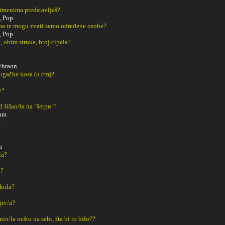
 imenima predstavljaš?
, Pop
a te mogu zvati samo određene osobe?
, Pop
, obim struka, broj cipela?
/braon
dugačka kosa (u cm)?
e?
ad šišao/la na "šerpu"?
sam
?
a
la?
a?
Škola?
ljiv/a?
o/la nešto na sebi, šta bi to bilo??