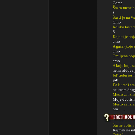
Comp
Šta to mene b
?
Šta ti je na 
Crno
Koliko taster
6
Koja ti je boj
crno
A gaća (koje s
crno
Omiljena boj
crno
A koje boje s
nema zidova p
Jel' treba jo
jok
Da li imaš am
ne imam druga
Mesto za izla
Moje dvorishte
Mesto za izl
hm........
Šta ne voliš i
Kajmak na ml
Zašto?