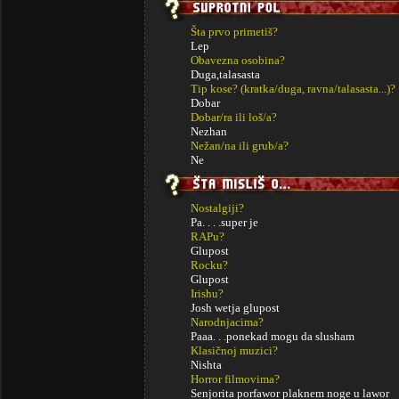
Šta prvo primetiš?
Lep
Obavezna osobina?
Duga,talasasta
Tip kose? (kratka/duga, ravna/talasasta...)?
Dobar
Dobar/ra ili loš/a?
Nezhan
Nežan/na ili grub/a?
Ne
Nostalgiji?
Pa. . . .super je
RAPu?
Glupost
Rocku?
Glupost
Irishu?
Josh wetja glupost
Narodnjacima?
Paaa. . .ponekad mogu da slusham
Klasičnoj muzici?
Nishta
Horror filmovima?
Senjorita porfawor plaknem noge u lawor