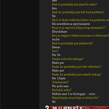
Isto
Kad si poslednji put prao/la zube?
Isto
Kad ste poslednji put bili kod pedikira?
Ne
Da li si ikad vodio/la ljubav na podiumu za
Da zawrshim sa upisiwanjem
Koja ti je najveća želja ovog momenta??
Diwchibare
Koj je najgori odmor na kome si obitavao/l
Juche
Kad si poslednji put plakao/la?
Danas
Sex?
Pre 1h
Zaista voleo/la nekoga?
Malo pre
Kada ste poslednji put bili odbačeni?
Malo pre
Kada ste poslednji put udarili nekog?
Pre 15min
Telefonirali?
Pre pola sata
Počistili sobu?
Dobila sam 5 iz biologije. . .xexe
Najzlobnija stvar koju si učinio/la?
Ne