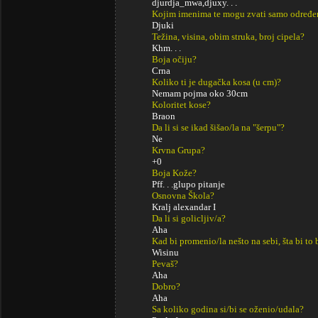
djurdja_mwa,djuxy. . .
Kojim imenima te mogu zvati samo određe
Djuki
Težina, visina, obim struka, broj cipela?
Khm. . .
Boja očiju?
Crna
Koliko ti je dugačka kosa (u cm)?
Nemam pojma oko 30cm
Koloritet kose?
Braon
Da li si se ikad šišao/la na "šerpu"?
Ne
Krvna Grupa?
+0
Boja Kože?
Pff. . .glupo pitanje
Osnovna Škola?
Kralj alexandar I
Da li si golicljiv/a?
Aha
Kad bi promenio/la nešto na sebi, šta bi to 
Wisinu
Pevaš?
Aha
Dobro?
Aha
Sa koliko godina si/bi se oženio/udala?