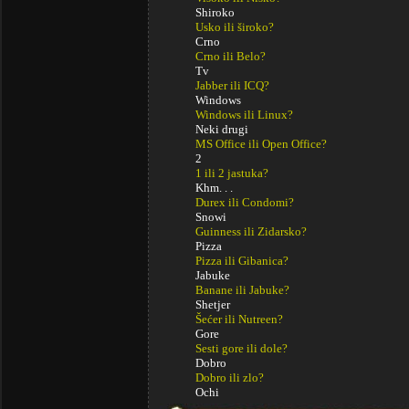
Shiroko
Usko ili široko?
Crno
Crno ili Belo?
Tv
Jabber ili ICQ?
Windows
Windows ili Linux?
Neki drugi
MS Office ili Open Office?
2
1 ili 2 jastuka?
Khm. . .
Durex ili Condomi?
Snowi
Guinness ili Zidarsko?
Pizza
Pizza ili Gibanica?
Jabuke
Banane ili Jabuke?
Shetjer
Šećer ili Nutreen?
Gore
Sesti gore ili dole?
Dobro
Dobro ili zlo?
Ochi