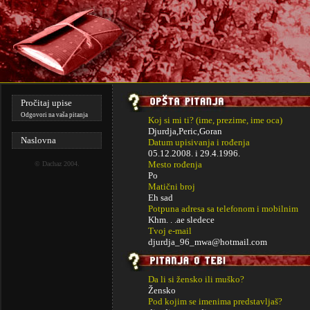
Pročitaj upise
Odgovori na vaša pitanja
Koj si mi ti? (ime, prezime, ime oca)
Djurdja,Peric,Goran
Naslovna
Datum upisivanja i rođenja
05.12.2008. i
29.4.1996.
Mesto rođenja
©
Dachaz
2004.
Po
Matični broj
Eh sad
Potpuna adresa sa telefonom i mobilnim
Khm. . .ae sledece
Tvoj e-mail
djurdja_96_mwa@hotmail.com
Da li si žensko ili muško?
Žensko
Pod kojim se imenima predstavljaš?