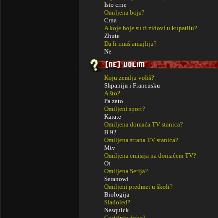
Isto crne
Omiljena boja?
Crna
A koje boje su ti zidovi u kupatilu?
Zhute
Da li imaš amajliju?
Ne
Koju zemlju voliš?
Shpaniju i Francusku
A što?
Pa zato
Omiljeni sport?
Karate
Omiljena domaća TV stanica?
B 92
Omiljena strana TV stanica?
Mtv
Omiljena emisija na domaćem TV?
Ot
Omiljena Serija?
Seranowi
Omiljeni predmet u školi?
Biologija
Sladoled?
Nesquick
Godišnje doba?