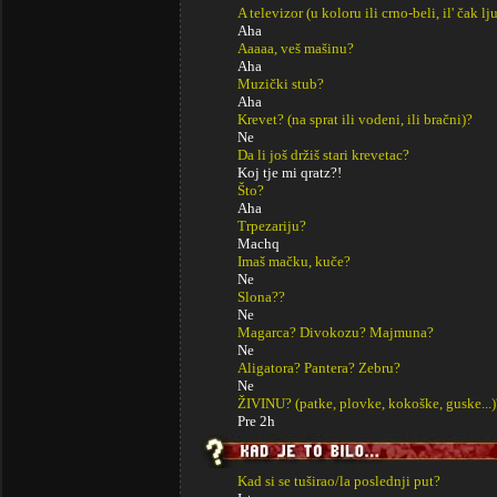
A televizor (u koloru ili crno-beli, il' čak lj
Aha
Aaaaa, veš mašinu?
Aha
Muzički stub?
Aha
Krevet? (na sprat ili vodeni, ili bračni)?
Ne
Da li još držiš stari krevetac?
Koj tje mi qratz?!
Što?
Aha
Trpezariju?
Machq
Imaš mačku, kuče?
Ne
Slona??
Ne
Magarca? Divokozu? Majmuna?
Ne
Aligatora? Pantera? Zebru?
Ne
ŽIVINU? (patke, plovke, kokoške, guske...)
Pre 2h
Kad si se tuširao/la poslednji put?