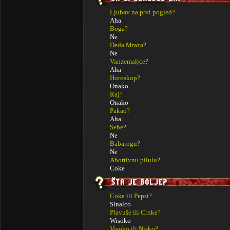
Ljubav na prvi pogled?
Aha
Boga?
Ne
Deda Mraza?
Ne
Vanzemaljce?
Aha
Horoskop?
Onako
Raj?
Onako
Pakao?
Aha
Sebe?
Ne
Babarogu?
Ne
Abortivnu pilulu?
Coke
Coke ili Pepsi?
Sinalco
Plavuše ili Crnke?
Wisoko
Visoko ili Nisko?