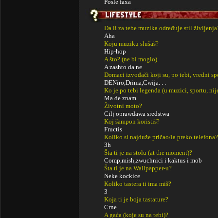
Posle faxa
Da li za tebe muzika određuje stil življenja
Aha
Koju muziku slušaš?
Hip-hop
A što? (ne bi moglo)
A zashto da ne
Domaci izvođači koji su, po tebi, vredni s
DENiro,Drima,Cwija. . .
Ko je po tebi legenda (u muzici, sportu, ni
Ma de znam
Životni moto?
Cilj oprawdawa sredstwa
Koj šampon koristiš?
Fructis
Koliko si najduže pričao/la preko telefona?
3h
Šta ti je na stolu (at the moment)?
Comp,mish,zwuchnici i kaktus i mob
Šta ti je na Wallpapper-u?
Neke kockice
Koliko tastera ti ima miš?
3
Koja ti je boja tastature?
Crne
A gaća (koje su na tebi)?