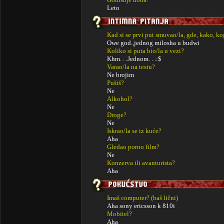
Leto
Kad si se prvi put smuvao/la, gde, kako, k
Owe god.,jednog milosha u budwi
Koliko si puta bio/la u vezi?
Khm. . .Jednom. . .:$
Varao/la na testu?
Ne brojim
Pušiš?
Ne
Alkohol?
Ne
Droge?
Ne
Iskrao/la se iz kuće?
Aha
Gledao porno film?
Ne
Konzerva ili avanturista?
Aha
Imaš computer? (baš lični)
Aha sony ericsson k 810i
Mobitel?
Aha