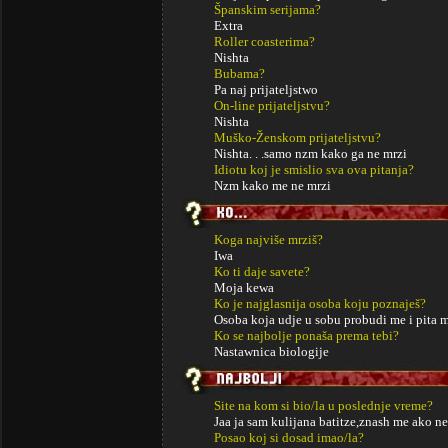
Španskim serijama?
Extra
Roller coasterima?
Nishta
Bubama?
Pa naj prijateljstwo
On-line prijateljstvu?
Nishta
Muško-Ženskom prijateljstvu?
Nishta. . .samo nzm kako ga ne mrzi
Idiotu koj je smislio sva ova pitanja?
Nzm kako me ne mrzi
Koga najviše mrziš?
Iwa
Ko ti daje savete?
Moja kewa
Ko je najglasnija osoba koju poznaješ?
Osoba koja udje u sobu probudi me i pita 
Ko se najbolje ponaša prema tebi?
Nastawnica biologije
Site na kom si bio/la u poslednje vreme?
Jaa ja sam kulijana batitze,znash me ako ne 
Posao koj si dosad imao/la?