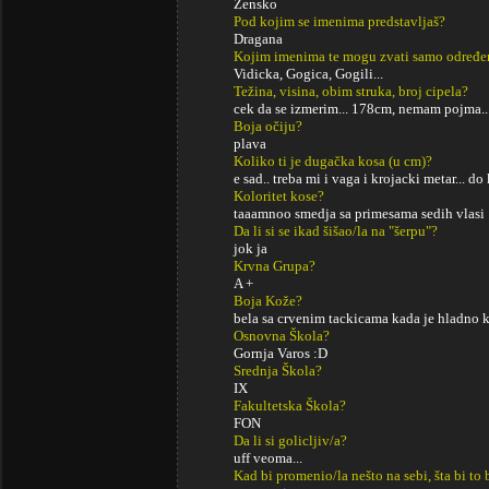
Žensko
Pod kojim se imenima predstavljaš?
Dragana
Kojim imenima te mogu zvati samo određe
Vidicka, Gogica, Gogili...
Težina, visina, obim struka, broj cipela?
cek da se izmerim... 178cm, nemam pojma..
Boja očiju?
plava
Koliko ti je dugačka kosa (u cm)?
e sad.. treba mi i vaga i krojacki metar... do 
Koloritet kose?
taaamnoo smedja sa primesama sedih vlasi
Da li si se ikad šišao/la na "šerpu"?
jok ja
Krvna Grupa?
A +
Boja Kože?
bela sa crvenim tackicama kada je hladno 
Osnovna Škola?
Gornja Varos :D
Srednja Škola?
IX
Fakultetska Škola?
FON
Da li si golicljiv/a?
uff veoma...
Kad bi promenio/la nešto na sebi, šta bi to 