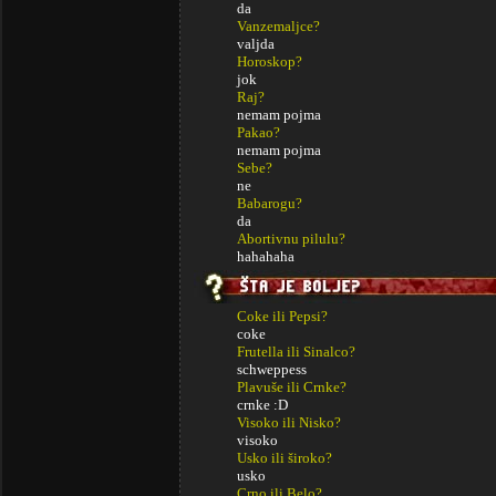
da
Vanzemaljce?
valjda
Horoskop?
jok
Raj?
nemam pojma
Pakao?
nemam pojma
Sebe?
ne
Babarogu?
da
Abortivnu pilulu?
hahahaha
Coke ili Pepsi?
coke
Frutella ili Sinalco?
schweppess
Plavuše ili Crnke?
crnke :D
Visoko ili Nisko?
visoko
Usko ili široko?
usko
Crno ili Belo?