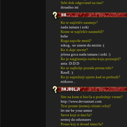
Sebi dok odgovaraš na ista?
dosadno mi
Ko te najčešće nasmeje?
nada tamara i zoki
Kome se najčešće nasmešiš?
hehe
Koga najviše mrziš?
nikog.. ne umem da mrzim :(
Ko ti daje savete?
jelena goca nada tamara i zoki :)
Ko je najglasnija osoba koju poznaješ?
anta :D:D:D
Ko se najbolje ponaša prema tebi?
RawE :)
Ko je najružniji ujutro kad se probudi?
niikooo...
Site na kom si bio/la u poslednje vreme?
http://www.deviantart.com
Text pesme (nemoj citirati celu)?
let me be your armor
Savet koji si dao/la?
nemoj da odustanes
Posao koj si dosad imao/la?