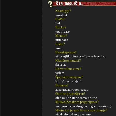
Nostalgiji?
nazalost
RAPu?
ljak
Rocku?
yes please
Metalu?
uuu daaa
Irishu?
mmm
Narodnjacima?
uff :smjlikojisestresaikrecedapegla:
Klasičnoj muzici?
daaaaaa
Horror filmovima?
volem
Španskim serijama?
isto k'o narodnjaci
Bubama?
aaaa gaaadnoooo aaaaa
On-line prijateljstvu?
ok ako ne ostane samo online
Muško-Ženskom prijateljstvu?
naravno... vise drugara nego drusarica :)
Idiotu koj je smislio sva ova pitanja?
visak slobodnog vremena