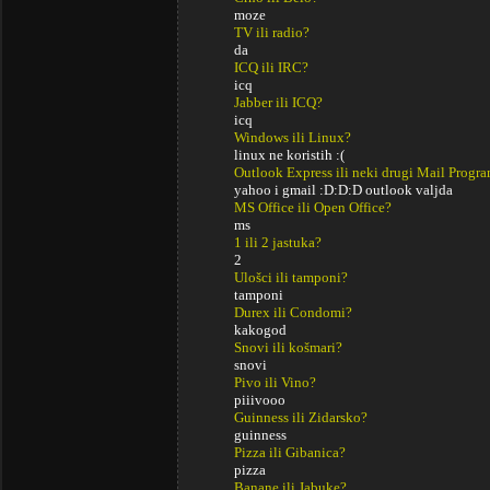
moze
TV ili radio?
da
ICQ ili IRC?
icq
Jabber ili ICQ?
icq
Windows ili Linux?
linux ne koristih :(
Outlook Express ili neki drugi Mail Progr
yahoo i gmail :D:D:D outlook valjda
MS Office ili Open Office?
ms
1 ili 2 jastuka?
2
Ulošci ili tamponi?
tamponi
Durex ili Condomi?
kakogod
Snovi ili košmari?
snovi
Pivo ili Vino?
piiivooo
Guinness ili Zidarsko?
guinness
Pizza ili Gibanica?
pizza
Banane ili Jabuke?