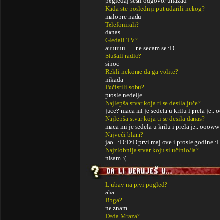
pogledaj sesti odgovor unazad
Kada ste poslednji put udarili nekog?
malopre nadu
Telefonirali?
danas
Gledali TV?
auuuuu...... ne secam se :D
Slušali radio?
sinoc
Rekli nekome da ga volite?
nikada
Počistili sobu?
prosle nedelje
Najlepša stvar koja ti se desila juče?
juce? maca mi je sedela u krilu i prela je.
Najlepša stvar koja ti se desila danas?
maca mi je sedela u krilu i prela je.. ooow
Najveći blam?
jao.. :D:D:D prvi maj ove i prosle godine 
Najzlobnija stvar koju si učinio/la?
nisam :(
Ljubav na prvi pogled?
aha
Boga?
ne znam
Deda Mraza?