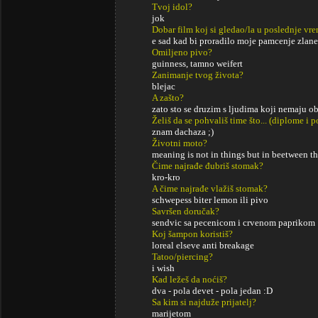
Tvoj idol?
jok
Dobar film koj si gledao/la u poslednje vr
e sad kad bi proradilo moje pamcenje zlane 
Omiljeno pivo?
guinness, tamno weifert
Zanimanje tvog života?
blejac
A zašto?
zato sto se druzim s ljudima koji nemaju o
Želiš da se pohvališ time što... (diplome i
znam dachaza ;)
Životni moto?
meaning is not in things but in beetween t
Čime najrađe đubriš stomak?
kro-kro
A čime najrađe vlažiš stomak?
schwepess biter lemon ili pivo
Savršen doručak?
sendvic sa pecenicom i crvenom paprikom
Koj šampon koristiš?
loreal elseve anti breakage
Tatoo/piercing?
i wish
Kad ležeš da noćiš?
dva - pola devet - pola jedan :D
Sa kim si najduže prijatelj?
marijetom