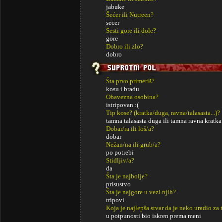
jabuke
Šećer ili Nutreen?
secer
Sesti gore ili dole?
gore
Dobro ili zlo?
dobro
Šta prvo primetiš?
kosu i bradu
Obavezna osobina?
istripovan :(
Tip kose? (kratka/duga, ravna/talasasta...)?
tamna talasasta duga ili tamna ravna kratka
Dobar/ra ili loš/a?
dobar
Nežan/na ili grub/a?
po potrebi
Stidljiv/a?
da
Šta je najbolje?
prisustvo
Šta je najgore u vezi njih?
tripovi
Koja je najlepša stvar da je neko uradio za 
u potpunosti bio iskren prema meni