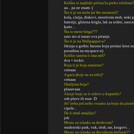
Koliko si najduže pričao/la preko telefona?
au... pa ne znam :(
Šta ti je na stolu (at the moment)?
kola, cinija, diskovi, monitorm mob, neki pa
baterije, glinena krigla, lak za nokte, naoca
karte....
Šta to mene briga???
zato sto si nasao ova pitanja
Šta ti je na Wallpapper-u?
likinja u gothic fazonu koja prolazi kroz nek
pozadina na myspace-u)
Koliko tastera ti ima miš?
dva + tockic
Koja ti je boja tastature?
crrnaaa
A gaća (koje su na tebi)?
crrnaaa
Omiljena boja?
plaaavaaa
A koje boje su ti zidovi u kupatilu?
osh plave ili roze :D
Jel' treba još nešto vezano za boju da pitam
cipele...
Da li imaš amajliju?
jok
Mesto za izlaske sa društvom?
studentski park, vuk, irish, tas, krugovi...
Mesto za izlaske sa devojkom/dečkom??