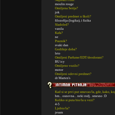
moulin rouge
Omiljena Serija?
jok
Omiljeni predmet u školi?
filozofija (logika), i fizika
Sladoled?
vanila
Kafa?
ne
Praznik?
svaki dan
Godišnje doba?
leto
Omiljeni Parfume/EDT/deodorant?
BU icy
Omiljeno vozilo?
motor
Omiljeni odevni predmet?
dr Marten's
Kad si se prvi put smuvao/la, gde, kako, k
hm... osnovna... neki rodj.. smesno :D
Koliko si puta bio/la u vezi?
4-5
Ljubio/la?
jesam