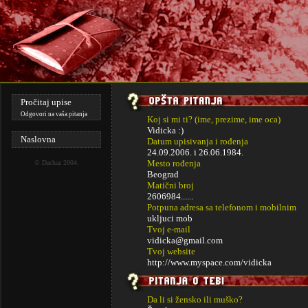
Pročitaj upise
Odgovori na vaša pitanja
Koj si mi ti? (ime, prezime, ime oca)
Vidicka :)
Naslovna
Datum upisivanja i rođenja
24.09.2006. i
26.06.1984.
Mesto rođenja
©
Dachaz
2004.
Beograd
Matični broj
2606984......
Potpuna adresa sa telefonom i mobilnim
ukljuci mob
Tvoj e-mail
vidicka@gmail.com
Tvoj website
http://www.myspace.com/vidicka
Da li si žensko ili muško?