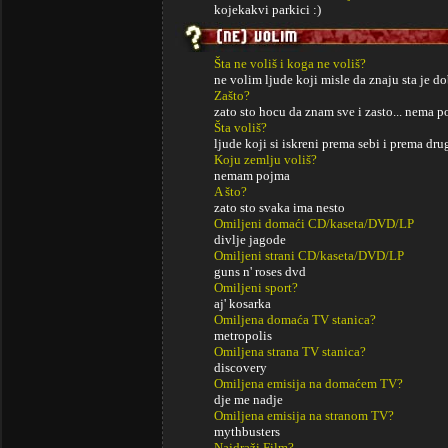
kojekakvi parkici :)
Šta ne voliš i koga ne voliš?
ne volim ljude koji misle da znaju sta je do
Zašto?
zato sto hocu da znam sve i zasto... nema p
Šta voliš?
ljude koji si iskreni prema sebi i prema dru
Koju zemlju voliš?
nemam pojma
A što?
zato sto svaka ima nesto
Omiljeni domaći CD/kaseta/DVD/LP
divlje jagode
Omiljeni strani CD/kaseta/DVD/LP
guns n' roses dvd
Omiljeni sport?
aj' kosarka
Omiljena domaća TV stanica?
metropolis
Omiljena strana TV stanica?
discovery
Omiljena emisija na domaćem TV?
dje me nadje
Omiljena emisija na stranom TV?
mythbusters
Najdraži Film?