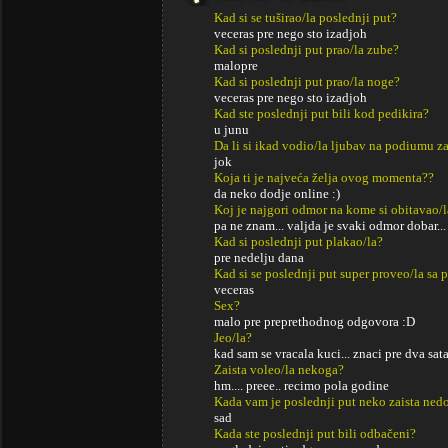
Kad si se tuširao/la poslednji put?
veceras pre nego sto izadjoh
Kad si poslednji put prao/la zube?
malopre
Kad si poslednji put prao/la noge?
veceras pre nego sto izadjoh
Kad ste poslednji put bili kod pedikira?
u junu
Da li si ikad vodio/la ljubav na podiumu za
jok
Koja ti je najveća želja ovog momenta??
da neko dodje online :)
Koj je najgori odmor na kome si obitavao/l
pa ne znam... valjda je svaki odmor dobar...
Kad si poslednji put plakao/la?
pre nedelju dana
Kad si se poslednji put super proveo/la sa p
veceras
Sex?
malo pre preprethodnog odgovora :D
Jeo/la?
kad sam se vracala kuci... znaci pre dva sat
Zaista voleo/la nekoga?
hm.... preee.. recimo pola godine
Kada vam je poslednji put neko zaista ned
sad
Kada ste poslednji put bili odbačeni?