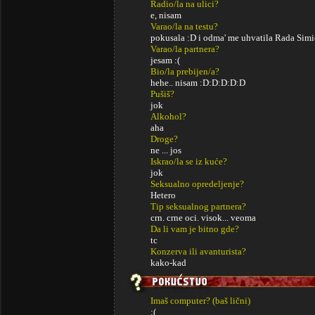
Radio/la na ulici?
e, nisam
Varao/la na testu?
pokusala :D i odma' me uhvatila Rada Simi
Varao/la partnera?
jesam :(
Bio/la prebijen/a?
hehe.. nisam :D:D:D:D:D
Pušiš?
jok
Alkohol?
aha
Droge?
ne ... jos
Iskrao/la se iz kuće?
jok
Seksualno opredeljenje?
Hetero
Tip seksualnog partnera?
crn. crne oci. visok... veoma
Da li vam je bitno gde?
tc
Konzerva ili avanturista?
kako-kad
Imaš computer? (baš lični)
:(