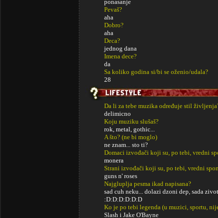
ponasanje
Pevaš?
aha
Dobro?
aha
Deca?
jednog dana
Imena dece?
da
Sa koliko godina si/bi se oženio/udala?
28
Da li za tebe muzika određuje stil življenja
delimicno
Koju muziku slušaš?
rok, metal, gothic...
A što? (ne bi moglo)
ne znam... sto ti?
Domaci izvođači koji su, po tebi, vredni s
monera
Strani izvođači koji su, po tebi, vredni sp
guns n' roses
Najgluplja pesma ikad napisana?
sad cuh neku... dolazi dzoni dep, sada zivot je
:D:D:D:D:D:D
Ko je po tebi legenda (u muzici, sportu, ni
Slash i Jake O'Bayne