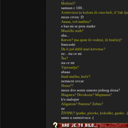
Mobitel?
samsun c 100..
A televizor (u koloru ili crno-beli, il' čak lj
moze crven :D
Aaaaa, veš mašinu?
e bas mi se peru starke
Muzički stub?
aha...
Krevet? (na sprat ili vodeni, ili bračni)?
francuski
Da li još držiš stari krevetac?
ne... sta ce mi
Što?
sta ce mi
Trpezariju?
ahaaa
Imaš mačku, kuče?
nemacni ovcar
Slona??
moze dve sestre umesto jednog slona?
Magarca? Divokozu? Majmuna?
k'o malopre
Aligatora? Pantera? Zebru?
ne
ŽIVINU? (patke, plovke, kokoške, guske...)
samo u zamrzivacu :(