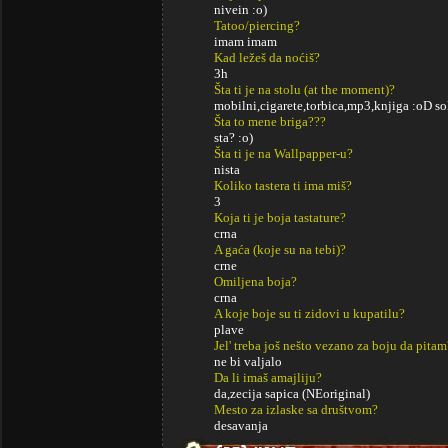
nivein :o)
Tatoo/piercing?
imam imam
Kad ležeš da noćiš?
3h
Šta ti je na stolu (at the moment)?
mobilni,cigarete,torbica,mp3,knjiga :oD sok
Šta to mene briga???
sta? :o)
Šta ti je na Wallpapper-u?
nista
Koliko tastera ti ima miš?
3
Koja ti je boja tastature?
crna
A gaća (koje su na tebi)?
crne
Omiljena boja?
crna
A koje boje su ti zidovi u kupatilu?
plave
Jel' treba još nešto vezano za boju da pitam
ne bi valjalo
Da li imaš amajliju?
da,zecija sapica (NEoriginal)
Mesto za izlaske sa društvom?
desavanja