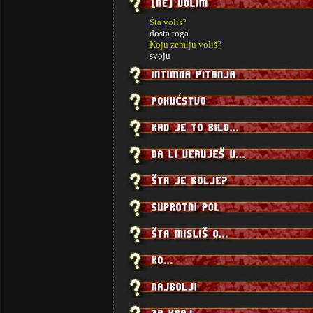
Šta voliš?
dosta toga
Koju zemlju voliš?
svoju