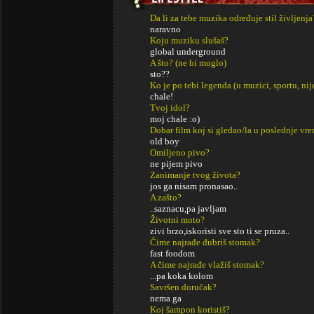
Da li za tebe muzika određuje stil življenja
naravno
Koju muziku slušaš?
global underground
A što? (ne bi moglo)
sto??
Ko je po tebi legenda (u muzici, sportu, ni
chale!
Tvoj idol?
moj chale :o)
Dobar film koj si gledao/la u poslednje vr
old boy
Omiljeno pivo?
ne pijem pivo
Zanimanje tvog života?
jos ga nisam pronasao..
A zašto?
..saznacu,pa javljam
Životni moto?
zivi brzo,iskoristi sve sto ti se pruza..
Čime najrađe đubriš stomak?
fast foodom
A čime najrađe vlažiš stomak?
...pa koka kolom
Savršen doručak?
nema ga
Koj šampon koristiš?