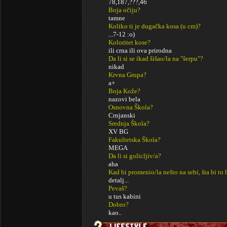
78,187,???,46
Boja očiju?
tamne
Koliko ti je dugačka kosa (u cm)?
...7-12 :o)
Koloritet kose?
ili crna ili ova prirodna
Da li si se ikad šišao/la na "šerpu"?
nikad
Krvna Grupa?
a+
Boja Kože?
nazovi bela
Osnovna Škola?
Crnjanski
Srednja Škola?
XV BG
Fakultetska Škola?
MEGA
Da li si golicljiv/a?
aha
Kad bi promenio/la nešto na sebi, šta bi to 
detalj...
Pevaš?
u tus kabini
Dobro?
kao..