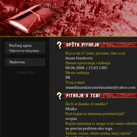
Pročitaj upise
Odgovori na vaša pitanja
Koj si mi ti? (ime, prezime, ime oca)
dusan brankovic
Naslovna
Datum upisivanja i rođenja
08.06.2006. i
15.03.1385
Mesto rođenja
©
Dachaz
2004.
PR
Tvoj e-mail
imamfrizurukaozinedinzidan@yahoo.com
Da li si žensko ili muško?
Muško
Pod kojim se imenima predstavljaš?
svojim
Kojim imenima te mogu zvati samo određe
ne pravim problem oko toga..
Težina, visina, obim struka, broj cipela?