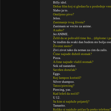
Billy idol.
Dobar film koj si gledao/la u poslednje vr
Slabo ja to.
Omiljeno pivo?
Jelen.
Zanimanje tvog života?
Zanimam se vecito za anime.
A zašto?
Jer ANIME.
Želiš da se pohvališ time što... (diplome i
Se trudim da svaki dan budem sto bolja os
Životni moto?
Zivi zivot tako da nemas za cim da zalis.
Čime najrađe đubriš stomak?
Pizza.
A čime najrađe vlažiš stomak?
Sok od narandze.
Savršen doručak?
Eggs.
Koj šampon koristiš?
Silver shampoo.
Tatoo/piercing?
Piercing, yas.
Kad ležeš da noćiš?
U 12.
Sa kim si najduže prijatelj?
Tamarito.
Koliko si najduže pričao/la preko telefona?