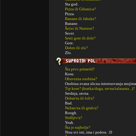
Sta god.
Pizza ili Gibanica?
Pizza.
Banane ili Jabuke?
Banane.
Šećer ili Nutreen?
Secer.
Sesti gore ili dole?
Gore.
Dobro ili zlo?
Zlo.
Šta prvo primetiš?
Kosu.
Obavezna osobina?
Osobina zvana slicna interesovanja mojima
Tip kose? (kratka/duga, ravna/talasasta...)?
Srednja, ravna.
Dobar/ra ili loš/a?
Bad.
Nežan/na ili grub/a?
Rough.
Stidljiv/a?
Yeah.
Šta je najbolje?
Nisu svi isti, ima i pedera. :D