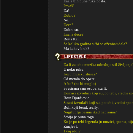
Imala bih pune ruke posla.
Pevaš?
Da!
Dobro?
Ne.
Deca?
Dobro su.
Imena dece?
Rey i Kai.
Sa koliko godina si/bi se oženio/udala?
Ma kakav brak?
Da li za tebe muzika određuje stil življenja
U neku ruku.
Koju muziku slušaš?
Od metala do opere.
A što? (ne bi moglo)
Svestrana sam osoba, sta li.
Domaci izvođači koji su, po tebi, vredni s
Bora Djordjevic.
Strani izvođači koji su, po tebi, vredni sp
Boli koji bend, really.
Najgluplja pesma ikad napisana?
Srbija je puna toga.
Ko je po tebi legenda (u muzici, sportu, ni
Zmajevi.
Tvoj idol?