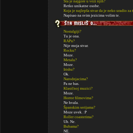
Šta je najgore u vezi njih?
Retko unikatne osobe.
Koja je najlepša stvar da je neko uradio za 
Napisao na svim jezicima volim te.
Nostalgiji?
Tu je ona.
RAPu?
Nije moja stvar.
Rocku?
Moze.
Metalu?
Moze.
Irishu?
Ok.
Narodnjacima?
Pa ne bas.
Klasičnoj muzici?
Moze.
Horror filmovima?
Ne hvala.
Španskim serijama?
Moze uvek. :P
Roller coasterima?
Uh. Ne.
Bubama?
NE.