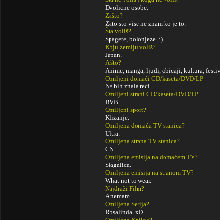
Dvolicne osobe.
Zašto?
Zato sto vise ne znam ko je to.
Šta voliš?
Spagete, bolonjeze. :)
Koju zemlju voliš?
Japan.
A što?
Anime, manga, ljudi, obicaji, kultura, festiva
Omiljeni domaći CD/kaseta/DVD/LP
Ne bih znala reci.
Omiljeni strani CD/kaseta/DVD/LP
BVB.
Omiljeni sport?
Klizanje.
Omiljena domaća TV stanica?
Ultra.
Omiljena strana TV stanica?
CN.
Omiljena emisija na domaćem TV?
Slagalica.
Omiljena emisija na stranom TV?
What not to wear.
Najdraži Film?
A nemam.
Omiljena Serija?
Rosalinda. xD
Omiljena Knjiga?