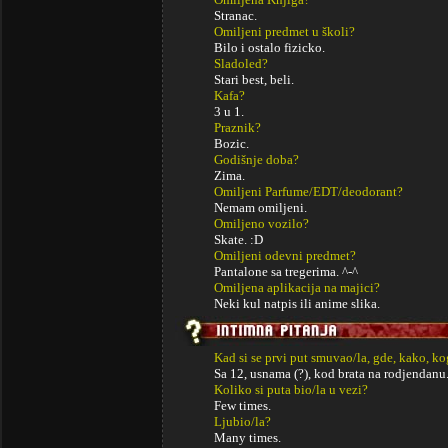
Stranac.
Omiljeni predmet u školi?
Bilo i ostalo fizicko.
Sladoled?
Stari best, beli.
Kafa?
3 u 1.
Praznik?
Bozic.
Godišnje doba?
Zima.
Omiljeni Parfume/EDT/deodorant?
Nemam omiljeni.
Omiljeno vozilo?
Skate. :D
Omiljeni odevni predmet?
Pantalone sa tregerima. ^-^
Omiljena aplikacija na majici?
Neki kul natpis ili anime slika.
Kad si se prvi put smuvao/la, gde, kako, k
Sa 12, usnama (?), kod brata na rodjendanu
Koliko si puta bio/la u vezi?
Few times.
Ljubio/la?
Many times.