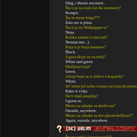
Omg, i dunno anymore...
Šta ti je na stolu (at the moment)?
Kompic.
Šta to mene briga???
Zato sto si pitao.
Šta ti je na Wallpapper-u?
Nista.
Koliko tastera ti ima miš?
Nemam mis. ;)
Koja ti je boja tastature?
Black.
A gaća (koje su na tebi)?
White and green.
Omiljena boja?
Green.
A koje boje su ti zidovi u kupatilu?
White.
Jel' treba još nešto vezano za boju da pitam
Kako ti volja.
Da li imaš amajliju?
I guess so.
Mesto za izlaske sa društvom?
Outside, anywhere.
Mesto za izlaske sa devojkom/dečkom??
Again, outside, anywhere.
Šta ne voliš i koga ne voliš?