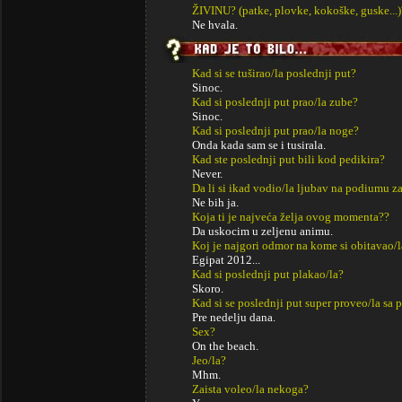
ŽIVINU? (patke, plovke, kokoške, guske...)
Ne hvala.
Kad si se tuširao/la poslednji put?
Sinoc.
Kad si poslednji put prao/la zube?
Sinoc.
Kad si poslednji put prao/la noge?
Onda kada sam se i tusirala.
Kad ste poslednji put bili kod pedikira?
Never.
Da li si ikad vodio/la ljubav na podiumu za
Ne bih ja.
Koja ti je najveća želja ovog momenta??
Da uskocim u zeljenu animu.
Koj je najgori odmor na kome si obitavao/l
Egipat 2012...
Kad si poslednji put plakao/la?
Skoro.
Kad si se poslednji put super proveo/la sa p
Pre nedelju dana.
Sex?
On the beach.
Jeo/la?
Mhm.
Zaista voleo/la nekoga?