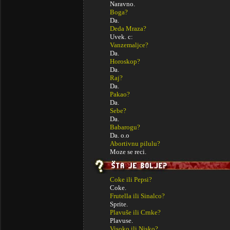
Naravno.
Boga?
Da.
Deda Mraza?
Uvek. c:
Vanzemaljce?
Da.
Horoskop?
Da.
Raj?
Da.
Pakao?
Da.
Sebe?
Da.
Babarogu?
Da. o.o
Abortivnu pilulu?
Moze se reci.
Coke ili Pepsi?
Coke.
Frutella ili Sinalco?
Sprite.
Plavuše ili Crnke?
Plavuse.
Visoko ili Nisko?