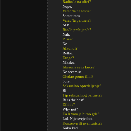
Radio/la na ulici?
Nope.
Varao/la na testu?
Sometimes.
Varao/la partnera?
NO!
Bio/la prebijen/a?
Nah.
Pušiš?
Ne.
Alkohol?
Retko.
Droge?
Nikako.
Iskrao/la se iz kuće?
Ne secam se.
Gledao porno film?
Sure.
Seksualno opredeljenje?
Bi
Tip seksualnog partnera?
Bi is the best!
Dildos?
Why not?
Da li vam je bitno gde?
Lol. Nije svejedno.
Konzerva ili avanturista?
Kako kad.