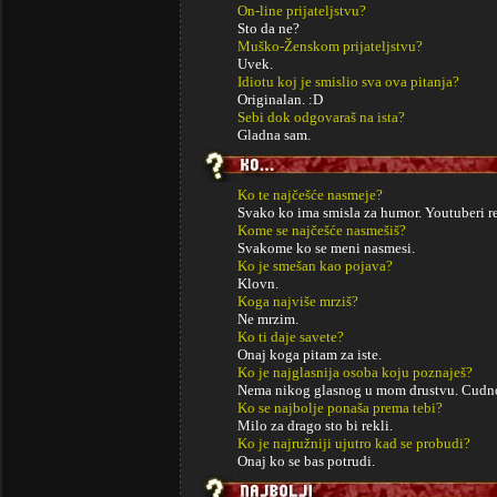
On-line prijateljstvu?
Sto da ne?
Muško-Ženskom prijateljstvu?
Uvek.
Idiotu koj je smislio sva ova pitanja?
Originalan. :D
Sebi dok odgovaraš na ista?
Gladna sam.
Ko te najčešće nasmeje?
Svako ko ima smisla za humor. Youtuberi r
Kome se najčešće nasmešiš?
Svakome ko se meni nasmesi.
Ko je smešan kao pojava?
Klovn.
Koga najviše mrziš?
Ne mrzim.
Ko ti daje savete?
Onaj koga pitam za iste.
Ko je najglasnija osoba koju poznaješ?
Nema nikog glasnog u mom drustvu. Cudno
Ko se najbolje ponaša prema tebi?
Milo za drago sto bi rekli.
Ko je najružniji ujutro kad se probudi?
Onaj ko se bas potrudi.