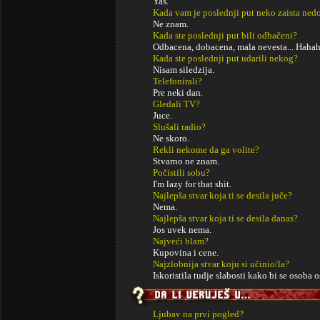
Yas.
Kada vam je poslednji put neko zaista ned
Ne znam.
Kada ste poslednji put bili odbačeni?
Odbacena, dobacena, mala nevesta... Hahah
Kada ste poslednji put udarili nekog?
Nisam siledzija.
Telefonirali?
Pre neki dan.
Gledali TV?
Juce.
Slušali radio?
Ne skoro.
Rekli nekome da ga volite?
Stvarno ne znam.
Počistili sobu?
I'm lazy for that shit.
Najlepša stvar koja ti se desila juče?
Nema.
Najlepša stvar koja ti se desila danas?
Jos uvek nema.
Najveći blam?
Kupovina i cene.
Najzlobnija stvar koju si učinio/la?
Iskoristila tudje slabosti kako bi se osoba o
Ljubav na prvi pogled?