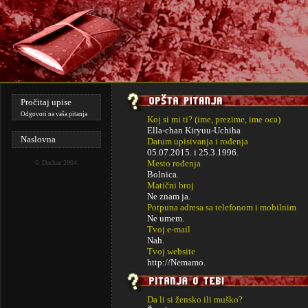
Pročitaj upise
Odgovori na vaša pitanja
Koj si mi ti? (ime, prezime, ime oca)
Ella-chan Kiryuu-Uchiha
Naslovna
Datum upisivanja i rođenja
05.07.2015. i
25.3.1996.
Mesto rođenja
©
Dachaz
2004.
Bolnica.
Matični broj
Ne znam ja.
Potpuna adresa sa telefonom i mobilnim
Ne umem.
Tvoj e-mail
Nah.
Tvoj website
http://Nemamo.
Da li si žensko ili muško?