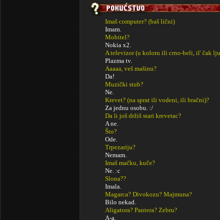
Imaš computer? (baš lični)
Imam.
Mobitel?
Nokia x2.
A televizor (u koloru ili crno-beli, il' čak lj
Plazma tv.
Aaaaa, veš mašinu?
Da!
Muzički stub?
Ne.
Krevet? (na sprat ili vodeni, ili bračni)?
Za jednu osobu. :/
Da li još držiš stari krevetac?
A ne.
Što?
Ode.
Trpezariju?
Nemam.
Imaš mačku, kuče?
Ne. :c
Slona??
Imala.
Magarca? Divokozu? Majmuna?
Bilo nekad.
Aligatora? Pantera? Zebru?
A-a.