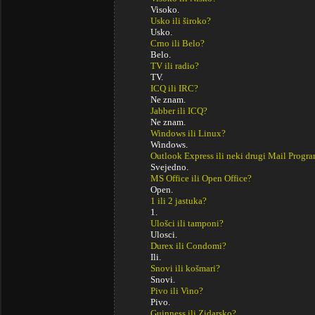
Visoko.
Usko ili široko?
Usko.
Crno ili Belo?
Belo.
TV ili radio?
TV.
ICQ ili IRC?
Ne znam.
Jabber ili ICQ?
Ne znam.
Windows ili Linux?
Windows.
Outlook Express ili neki drugi Mail Progr
Svejedno.
MS Office ili Open Office?
Open.
1 ili 2 jastuka?
1.
Ulošci ili tamponi?
Ulosci.
Durex ili Condomi?
Ili.
Snovi ili košmari?
Snovi.
Pivo ili Vino?
Pivo.
Guinness ili Zidarsko?