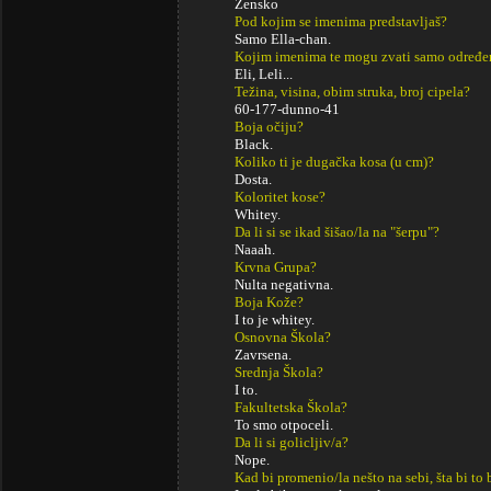
Žensko
Pod kojim se imenima predstavljaš?
Samo Ella-chan.
Kojim imenima te mogu zvati samo određe
Eli, Leli...
Težina, visina, obim struka, broj cipela?
60-177-dunno-41
Boja očiju?
Black.
Koliko ti je dugačka kosa (u cm)?
Dosta.
Koloritet kose?
Whitey.
Da li si se ikad šišao/la na "šerpu"?
Naaah.
Krvna Grupa?
Nulta negativna.
Boja Kože?
I to je whitey.
Osnovna Škola?
Zavrsena.
Srednja Škola?
I to.
Fakultetska Škola?
To smo otpoceli.
Da li si golicljiv/a?
Nope.
Kad bi promenio/la nešto na sebi, šta bi to 