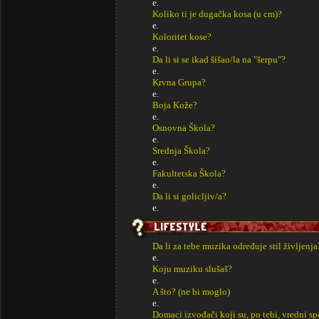
e.
Koliko ti je dugačka kosa (u cm)?
e.
Koloritet kose?
e.
Da li si se ikad šišao/la na "šerpu"?
e.
Krvna Grupa?
e.
Boja Kože?
e.
Osnovna Škola?
e.
Srednja Škola?
e.
Fakultetska Škola?
e.
Da li si golicljiv/a?
e.
Da li za tebe muzika određuje stil življenja
e.
Koju muziku slušaš?
e.
A što? (ne bi moglo)
e.
Domaci izvođači koji su, po tebi, vredni s