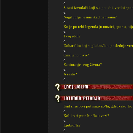
e.
Strani izvođači koji su, po tebi, vredni sp
e.
Najgluplja pesma ikad napisana?
e.
Ko je po tebi legenda (u muzici, sportu, ni
e.
Tvoj idol?
e.
Dobar film koj si gledao/la u poslednje vr
e.
Omiljeno pivo?
e.
Zanimanje tvog života?
e.
A zašto?
e.
Kad si se prvi put smuvao/la, gde, kako, k
e.
Koliko si puta bio/la u vezi?
e.
Ljubio/la?
e.