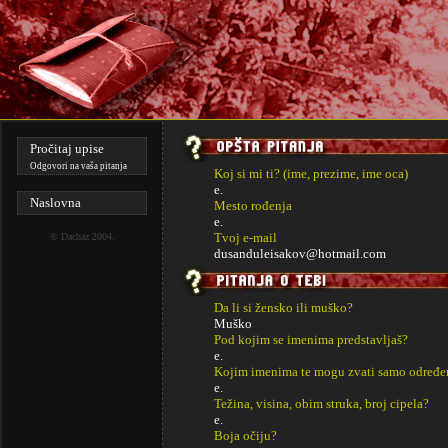
Pročitaj upise
Odgovori na vaša pitanja
Koj si mi ti? (ime, prezime, ime oca)
e.
Naslovna
Mesto rođenja
e.
Tvoj e-mail
©
Dachaz
2004.
dusanduleisakov@hotmail.com
Da li si žensko ili muško?
Muško
Pod kojim se imenima predstavljaš?
e.
Kojim imenima te mogu zvati samo određe
e.
Težina, visina, obim struka, broj cipela?
e.
Boja očiju?