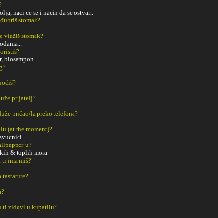
?
lja, naci ce se i nacin da se ostvari.
 đubriš stomak?
e vlažiš stomak?
odama...
oristiš?
, biosampon...
ng?
noćiš?
uže prijatelj?
duže pričao/la preko telefona?
tolu (at the moment)?
vucnici...
Wallpapper-u?
ekih & toplih mora
a ti ima miš?
a tastature?
a?
u ti zidovi u kupatilu?