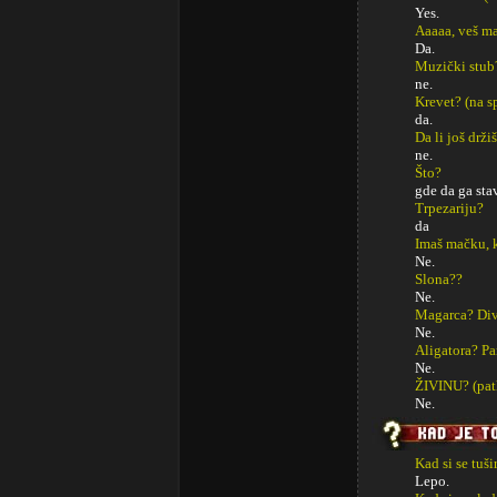
Yes.
Aaaaa, veš m
Da.
Muzički stub
ne.
Krevet? (na sp
da.
Da li još drži
ne.
Što?
gde da ga st
Trpezariju?
da
Imaš mačku, 
Ne.
Slona??
Ne.
Magarca? Di
Ne.
Aligatora? Pa
Ne.
ŽIVINU? (patk
Ne.
Kad si se tuši
Lepo.