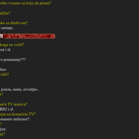
š nešto vezano za boju da pitam?
ajliju?
ske sa društvom?
 setimo..
 koga ne voliš?
st i sl.
vo ponasanje?!?
fino
voliš?
jezera, sume, zivuljke...
t?
aća TV stanica?
B92 i sl.
sija na domaćem TV?
ostanete milioner?
m?
jun.
ja?