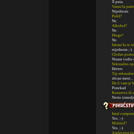
X puta.
Varao/la part
Nijednom.
Pušiš?
Ne.
Alkohol?
Ne.
Droge?
Ne.
Iskrao/la se i
nijednom ;-)
Gledao porno
Nisam vodio e
Seksualno op
Hetero
Tip seksualno
slican meni...
Da li vam je 
Ponekad
Konzerva ili 
Nesto izmedju
Imaš computer
Yes. ;-)
Mobitel?
Yes. ;-)
A televizor (u