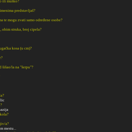
ko ili muško?
 imenima predstavljaš?
a te mogu zvati samo određene osobe?
, obim struka, broj cipela?
dugačka kosa (u cm)?
e?
ad šišao/la na "šerpu"?
?
la?
lic
a?
azija
Škola?
ljiv/a?
m mestu...