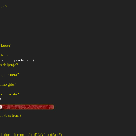
nera?
z kuće?
 film?
videnciju o tome :-)
redeljenje?
g partnera?
bitno gde?
avanturista?
...
? (baš lični)
 koloru ili crno-beli, il' čak ljubičast?)