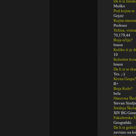
Da li si žens
Muško
Pod kojim se
Gejzir
Kojim imenim
Profesor
Težina, visina
70,179,44
Boja očiju?
braon
Koliko ti je 
10
Koloritet kos
braon
Da li si se ik
Yes. ;-)
Krvna Grupa
B+
Boja Kože?
bela
Osnovna Ško
Stevan Sindje
Srednja Škol
XIV BG Gimn
Fakultetska 
Geografski
Da li si golic
zavisno na ko