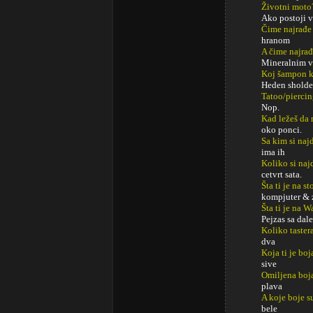
Životni moto
Ako postoji vo
Čime najrađe
hranom
A čime najrađ
Mineralnim v
Koj šampon k
Heden sholder
Tatoo/pierci
Nop.
Kad ležeš da 
oko ponci.
Sa kim si najd
ima ih
Koliko si naj
cetvrt sata.
Šta ti je na s
kompjuter & z
Šta ti je na 
Pejzas sa dal
Koliko taster
dva
Koja ti je boj
sive
Omiljena boj
plava
A koje boje s
bele