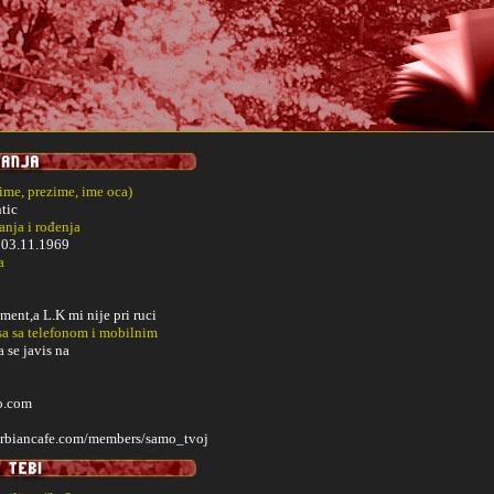
(ime, prezime, ime oca)
tic
nja i rođenja
i
03.11.1969
a
ent,a L.K mi nije pri ruci
sa sa telefonom i mobilnim
 se javis na
o.com
erbiancafe.com/members/samo_tvoj