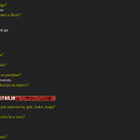
iga?
te.
met u školi?
m ga.
a?
ilo?
vni predmet?
avatom.
kacija na majici?
i put smuvao/la, gde, kako, koga?
a bio/la u vezi?
estu?