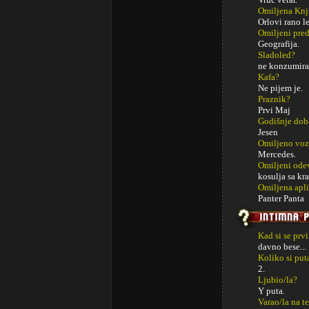
Omiljena Knj
Orlovi rano le
Omiljeni pred
Geografija.
Sladoled?
ne konzumira
Kafa?
Ne pijem je.
Praznik?
Prvi Maj
Godišnje dob
Jesen
Omiljeno voz
Mercedes.
Omiljeni ode
kosulja sa kr
Omiljena apli
Panter Panta
Kad si se prv
davno bese...
Koliko si put
2.
Ljubio/la?
Y puta.
Varao/la na t