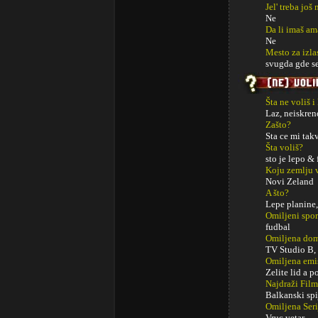
Jel' treba jo
Ne
Da li imaš am
Ne
Mesto za izla
svugda gde se
Šta ne voliš i
Laz, neiskreno
Zašto?
Sta ce mi tak
Šta voliš?
sto je lepo & 
Koju zemlju 
Novi Zeland
A što?
Lepe planine, 
Omiljeni spor
fudbal
Omiljena dom
TV Studio B, 
Omiljena emi
Zelite lid a p
Najdraži Fil
Balkanski spi
Omiljena Seri
Vruc vetar.