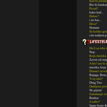
Kad bi promeni
Bio bi bankar
Pevaš?
kako kad...
Dobro?
i ne bas...
Deca?
Nemam
Sa koliko god
cim nadjem p
Da li za tebe
Nop.
Koju muziku 
Zavisi od ras
A što? (ne bi
muzika, koja
Domaci izvođa
Bajaga, Bora,
Tvoj idol?
Drug Tito
Omiljeno piv
Ne pijem!
Zanimanje tv
Bankar
A zašto?
Samo broje & 