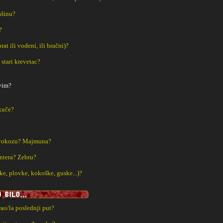
ašinu?
?
rat ili vodeni, ili bračni)?
š stari krevetac?
avim?
kuče?
vokozu? Majmuna?
ntera? Zebru?
e, plovke, kokoške, guske...)?
rao/la poslednji put?