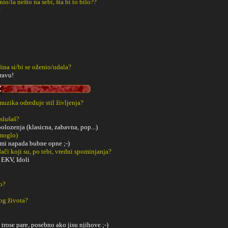
o/la nešto na sebi, šta bi to bilo??
ina si/bi se oženio/udala?
ravu!
 muzika određuje stil življenja?
slušaš?
polozenja (klasicna, zabavna, pop...)
 moglo)
 mi napada bubne opne ;-)
či koji su, po tebi, vredni spominjanja?
 EKV, Idoli
o?
og života?
trose pare, posebno ako jisu njihove ;-)