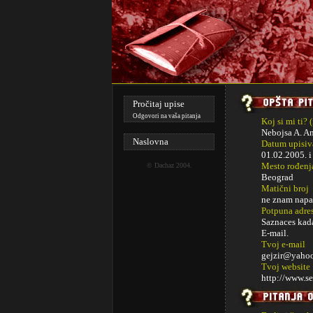
Pročitaj upise
Odgovori na vaša pitanja
Koj si mi ti? 
Nebojsa A. An
Naslovna
Datum upisiva
01.02.2005. 
Mesto rođenj
©
Dachaz
2004.
Beograd
Matični broj
ne znam napam
Potpuna adre
Saznaces kada
E-mail.
Tvoj e-mail
gejzir@yaho
Tvoj website
http://www.s