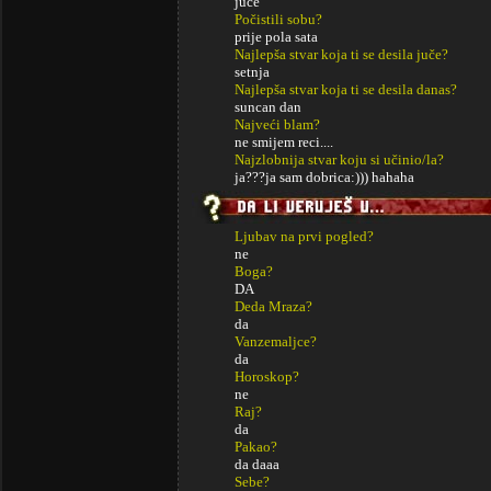
juce
Počistili sobu?
prije pola sata
Najlepša stvar koja ti se desila juče?
setnja
Najlepša stvar koja ti se desila danas?
suncan dan
Najveći blam?
ne smijem reci....
Najzlobnija stvar koju si učinio/la?
ja???ja sam dobrica:))) hahaha
Ljubav na prvi pogled?
ne
Boga?
DA
Deda Mraza?
da
Vanzemaljce?
da
Horoskop?
ne
Raj?
da
Pakao?
da daaa
Sebe?