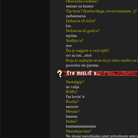
Obavezna osobina?
smisao za humor
Tip kose? (kratka/duga, ravna/talasasta...)?
razbarusena
Dobar/ra ili loš/a?
los
Nežan/na ili grub/a?
nježan
Stidljiv/a?
nee
Šta je najgore u vezi njih?
svi su isti...ološ
Koja je najlepša stvar da je neko uradio za 
posvetio mi pjesmu
Nostalgiji?
ne valja
RAPu?
I'm lovin' it
Rocku?
mozzze
Metalu?
hmmm
Irishu?
hmmmmmmmmm
Narodnjacima?
Ne slusaj narodnjake,umri prirodnom smrcu.