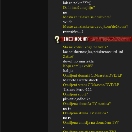
lak za nokte???:))
Da li imaš amajliju?
ne
Mesto za izlaske sa društvom?
svuda
Mesto za izlaske sa devojkom/dečkom??
ponegdje...:)
Šta ne voliš i koga ne voliš?
laz,neiskrenost,laz,neiskrenost itd. itd.
Zašto?
dovoljno sam rekla
Koju zemlju voliš?
Italiju
Omiljeni domaći CD/kaseta/DVD/LP
Marcelo Puzzle shock
Omiljeni strani CD/kaseta/DVD/LP
Tiziano Ferro-111
Omiljeni sport?
plivanje,odbojka
Omiljena domaća TV stanica?
no tv
Omiljena strana TV stanica?
no tv
Omiljena emisija na domaćem TV?
-
Omiljena emisija na stranom TV?