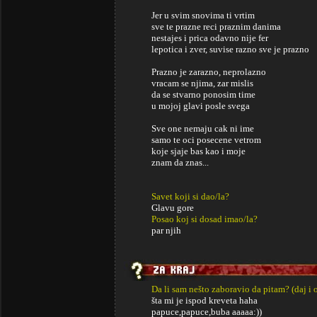
Jer u svim snovima ti vrtim
sve te prazne reci praznim danima
nestajes i prica odavno nije fer
lepotica i zver, suvise razno sve je prazno
Prazno je zarazno, neprolazno
vracam se njima, zar mislis
da se stvarno ponosim time
u mojoj glavi posle svega
Sve one nemaju cak ni ime
samo te oci posecene vetrom
koje sjaje bas kao i moje
znam da znas...
Savet koji si dao/la?
Glavu gore
Posao koj si dosad imao/la?
par njih
Da li sam nešto zaboravio da pitam? (daj i 
šta mi je ispod kreveta haha
papuce,papuce,buba aaaaa:))