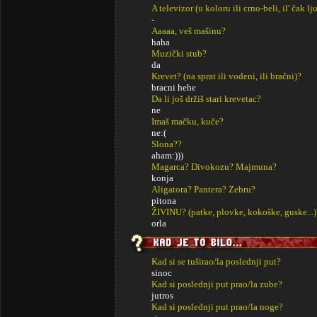
A televizor (u koloru ili crno-beli, il' čak lj
-
Aaaaa, veš mašinu?
haha
Muzički stub?
da
Krevet? (na sprat ili vodeni, ili bračni)?
bracni hehe
Da li još držiš stari krevetac?
ne
Imaš mačku, kuče?
ne:(
Slona??
aham:)))
Magarca? Divokozu? Majmuna?
konja
Aligatora? Pantera? Zebru?
pitona
ŽIVINU? (patke, plovke, kokoške, guske...)
orla
Kad si se tuširao/la poslednji put?
sinoc
Kad si poslednji put prao/la zube?
jutros
Kad si poslednji put prao/la noge?