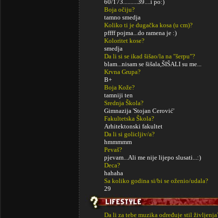
60/173..........39....i po:)
Boja očiju?
tamno smedja
Koliko ti je dugačka kosa (u cm)?
pffff pojma...do ramena je :)
Koloritet kose?
smedja
Da li si se ikad šišao/la na "šerpu"?
blam...nisam se šišala,ŠIŠALI su me...
Krvna Grupa?
B+
Boja Kože?
tamniji ten
Srednja Škola?
Gimnazija 'Stojan Cerović'
Fakultetska Škola?
Arhitektonski fakultet
Da li si golicljiv/a?
hmmmmm
Pevaš?
pjevam...Ali me nije lijepo slusati...:)
Deca?
hahaha
Sa koliko godina si/bi se oženio/udala?
29
Da li za tebe muzika određuje stil življenja