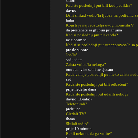
sinoc
Kad ste poslednji put bili kod pedikira?
davno
Da li si ikad vodio/la ljubav na podiumu za
haha
Koja ti je najveća želja ovog momenta??
da prestanete sa glupim pitanjima
Kad si poslednji put plakao/la?
ne sjecam se
Kad si se poslednji put super proveo/la sa p
prosle subote
Jeo/la?
sad jedem
Zaista voleo/la nekoga?
ouuuu....vise se ni ne sjecam
Kada vam je poslednji put neko zaista ned
sad
Kada ste poslednji put bili odbačeni?
prije nedelju dana
Kada ste poslednji put udarili nekog?
davno....Brata:)
Telefonirali?
prekjuce
Gledali TV?
ihaaa
Slušali radio?
prije 10 minuta
Rekli nekome da ga volite?