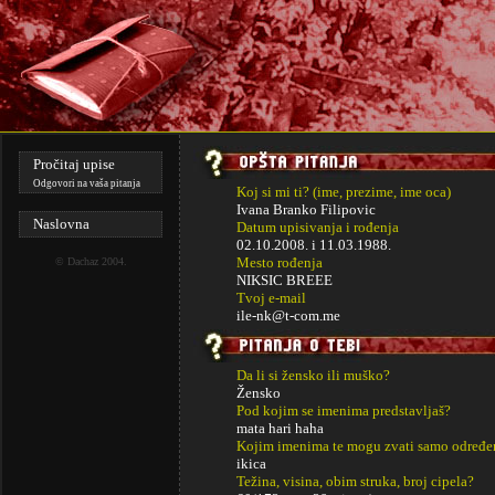
Pročitaj upise
Odgovori na vaša pitanja
Koj si mi ti? (ime, prezime, ime oca)
Ivana Branko Filipovic
Naslovna
Datum upisivanja i rođenja
02.10.2008. i
11.03.1988.
Mesto rođenja
©
Dachaz
2004.
NIKSIC BREEE
Tvoj e-mail
ile-nk@t-com.me
Da li si žensko ili muško?
Žensko
Pod kojim se imenima predstavljaš?
mata hari haha
Kojim imenima te mogu zvati samo određe
ikica
Težina, visina, obim struka, broj cipela?