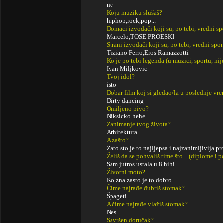
ne
Koju muziku slušaš?
hiphop,rock,pop...
Domaci izvođači koji su, po tebi, vredni s
Marcelo,TOSE PROESKI
Strani izvođači koji su, po tebi, vredni sp
Tiziano Ferro,Eros Ramazzotti
Ko je po tebi legenda (u muzici, sportu, ni
Ivan Miljkovic
Tvoj idol?
isto
Dobar film koj si gledao/la u poslednje vr
Dirty dancing
Omiljeno pivo?
Niksicko hehe
Zanimanje tvog života?
Arhitektura
A zašto?
Zato sto je to najljepsa i najzanimljivija pro
Želiš da se pohvališ time što... (diplome i
Sam jutros ustala u 8 hihi
Životni moto?
Ko zna zasto je to dobro....
Čime najrađe đubriš stomak?
Špageti
A čime najrađe vlažiš stomak?
Nes
Savršen doručak?