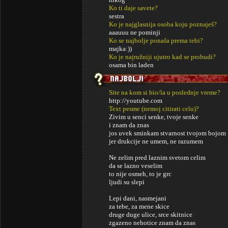
Ko ti daje savete?
sestra
Ko je najglasnija osoba koju poznaješ?
aaauuu ne pominji
Ko se najbolje ponaša prema tebi?
majka:))
Ko je najružniji ujutro kad se probudi?
osama bin laden
Site na kom si bio/la u poslednje vreme?
http://youtube.com
Text pesme (nemoj citirati celu)?
Zivim u senci senke, tvoje senke
i znam da znas
jos uvek sminkam stvarnost tvojom bojom
jer drukcije ne umem, ne razumem
Ne zelim pred laznim svetom celim
da se lazno veselim
to nije osmeh, to je grc
ljudi su slepi
Lepi dani, nasmejani
za tebe, za mene skice
druge duge ulice, srce skitnice
zgazeno nehotice znam da znas