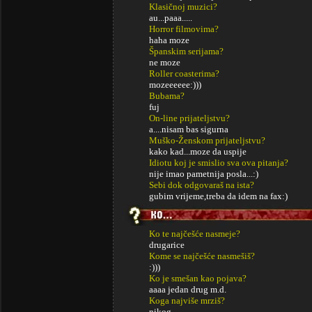
Klasičnoj muzici?
au...paaa.....
Horror filmovima?
haha moze
Španskim serijama?
ne moze
Roller coasterima?
mozeeeeee:)))
Bubama?
fuj
On-line prijateljstvu?
a....nisam bas sigurna
Muško-Ženskom prijateljstvu?
kako kad...moze da uspije
Idiotu koj je smislio sva ova pitanja?
nije imao pametnija posla...:)
Sebi dok odgovaraš na ista?
gubim vrijeme,treba da idem na fax:)
Ko te najčešće nasmeje?
drugarice
Kome se najčešće nasmešiš?
:)))
Ko je smešan kao pojava?
aaaa jedan drug m.d.
Koga najviše mrziš?
nikog