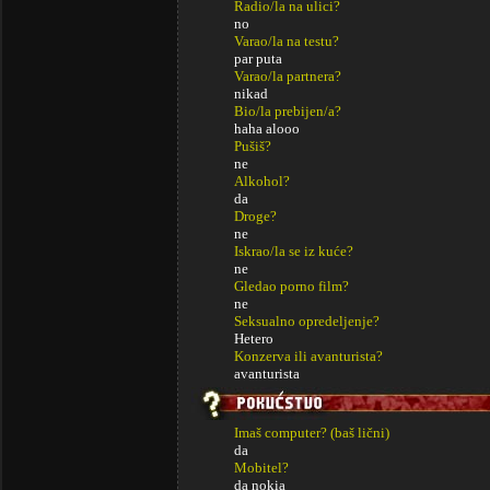
Radio/la na ulici?
no
Varao/la na testu?
par puta
Varao/la partnera?
nikad
Bio/la prebijen/a?
haha alooo
Pušiš?
ne
Alkohol?
da
Droge?
ne
Iskrao/la se iz kuće?
ne
Gledao porno film?
ne
Seksualno opredeljenje?
Hetero
Konzerva ili avanturista?
avanturista
Imaš computer? (baš lični)
da
Mobitel?
da nokia