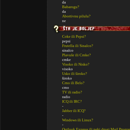
da
Babarogu?
da
Abortivnu pilulu?
ne
Coke ili Pepsi?
pepsi
Frutella ili Sinalco?
sinalco
Plavuše ili Crnke?
crnke
Visoko ili Nisko?
visoko
Usko ili široko?
široko
Crno ili Belo?
crno
TV ili radio?
radio
ICQ ili IRC?
-
Jabber ili ICQ?
-
Windows ili Linux?
-
Outlook Express ili neki drugi Mail Progr