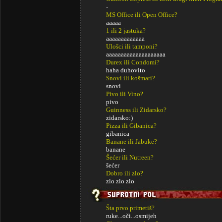
-
MS Office ili Open Office?
aaaaa
1 ili 2 jastuka?
aaaaaaaaaaaaa
Ulošci ili tamponi?
aaaaaaaaaaaaaaaaaaaa
Durex ili Condomi?
haha duhovito
Snovi ili košmari?
snovi
Pivo ili Vino?
pivo
Guinness ili Zidarsko?
zidarsko:)
Pizza ili Gibanica?
gibanica
Banane ili Jabuke?
banane
Šećer ili Nutreen?
šećer
Dobro ili zlo?
zlo zlo zlo
Šta prvo primetiš?
ruke...oči...osmijeh