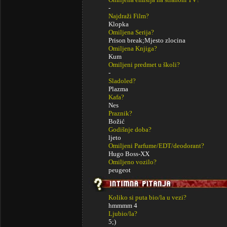
-
Najdraži Film?
Klopka
Omiljena Serija?
Prison break;Mjesto zlocina
Omiljena Knjiga?
Kum
Omiljeni predmet u školi?
-
Sladoled?
Plazma
Kafa?
Nes
Praznik?
Božić
Godišnje doba?
ljeto
Omiljeni Parfume/EDT/deodorant?
Hugo Boss-XX
Omiljeno vozilo?
peugeot
Koliko si puta bio/la u vezi?
hmmmm 4
Ljubio/la?
5;)