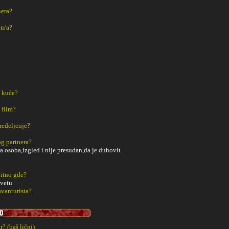
nera?
en/a?
z kuće?
 film?
redeljenje?
g partnera?
a osoba,izgled i nije presudan,da je duhovit
bitno gde?
evetu
avanturista?
? (baš lični)