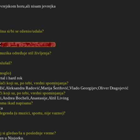
vrejskom horu,ali nisam jevrejka
ina si/bi se oženio/udala?
 muzika određuje stil življenja?
slušaš?
 moglo)
tal i hard rok
či koji su, po tebi, vredni spominjanja?
žić,Aleksandra Radović,Marija Šerifović,Vlado Georgijev,Oliver Dragojević
či koji su, po tebi, vredni spominjanja?
,Andrea Bocheli,Anastasije,Alril Living
esma ikad napisana?
ca
 legenda (u muzici, sportu, nije vazno)?
j si gledao/la u poslednje vreme?
sen u Njujorku.