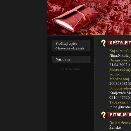
Pročitaj upise
Odgovori na vaša pitanja
Koj si mi ti? 
Nina,Nikola j
Naslovna
Datum upisiva
21.04.2007. 
Mesto rođenj
©
Dachaz
2004.
Sombor
Matični broj
2608985815
Potpuna adre
Kraljevića M
0216447525
Tvoj e-mail
jnina@neobe
Da li si žens
Žensko