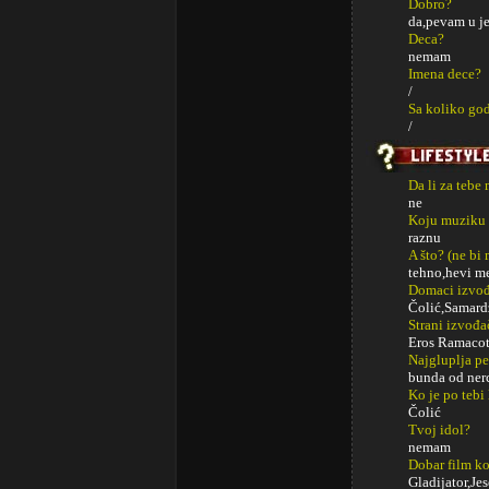
Dobro?
da,pevam u je
Deca?
nemam
Imena dece?
/
Sa koliko god
/
Da li za tebe
ne
Koju muziku 
raznu
A što? (ne bi
tehno,hevi me
Domaci izvođa
Čolić,Samard
Strani izvođa
Eros Ramacoti
Najgluplja p
bunda od ner
Ko je po tebi
Čolić
Tvoj idol?
nemam
Dobar film ko
Gladijator,Je