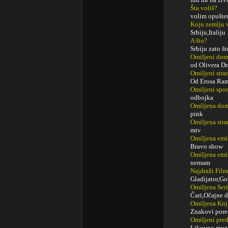
Šta voliš?
volim opušte
Koju zemlju 
Srbiju,Italiju
A što?
Srbiju zato št
Omiljeni do
od Olivera Dr
Omiljeni str
Od Erosa Ram
Omiljeni spor
odbojka
Omiljena dom
pink
Omiljena stra
mtv
Omiljena emi
Bravo show
Omiljena emi
nemam
Najdraži Fil
Gladijator,Go
Omiljena Seri
Čari,Očajne d
Omiljena Knj
Znakovi pore
Omiljeni pred
Likovno,muz