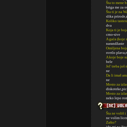
Šta to mene b
briga me za s
Šta ti je na 
slika prirode
Koliko taster
dva
Koja ti je boj
crno-sive
A gaća (koje s
narandžaste
Omiljena boj
svetlo plava,
A koje boje s
bele
Jel' treba jo
ne
Da li imaš am
ne
Mesto za izla
diskoteke,pic
Mesto za izl
neko lepo ro
Šta ne voliš i
ne volim lice
Zašto?
idu mi na živ