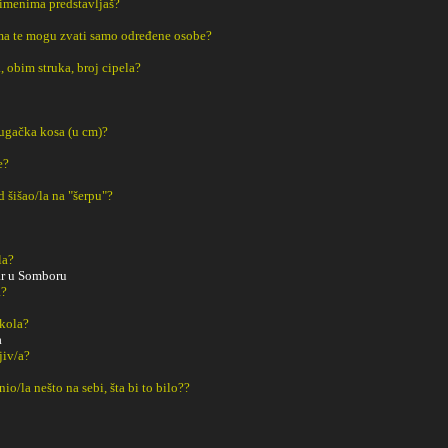
 imenima predstavljaš?
a te mogu zvati samo određene osobe?
, obim struka, broj cipela?
dugačka kosa (u cm)?
e?
ad šišao/la na "šerpu"?
la?
ar u Somboru
a?
Škola?
a
ljiv/a?
o/la nešto na sebi, šta bi to bilo??