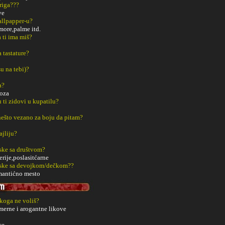
riga???
ve
Wallpapper-u?
,more,palme itd.
a ti ima miš?
a tastature?
u na tebi)?
a?
roza
u ti zidovi u kupatilu?
š nešto vezano za boju da pitam?
ajliju?
ske sa društvom?
erije,poslasitćarne
aske sa devojkom/dečkom??
mantićno mesto
 koga ne voliš?
merne i arogantne likove
ce