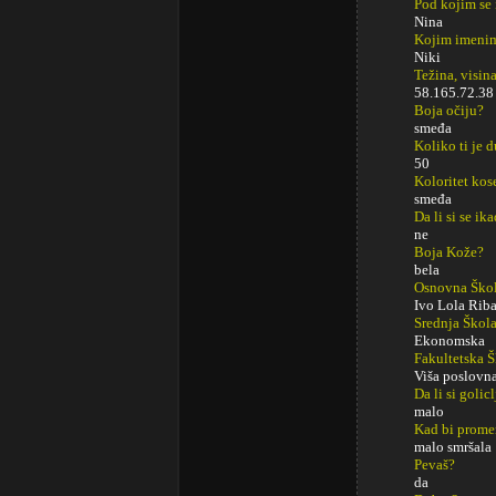
Pod kojim se
Nina
Kojim imenim
Niki
Težina, visina
58.165.72.38
Boja očiju?
smeđa
Koliko ti je 
50
Koloritet kos
smeđa
Da li si se ik
ne
Boja Kože?
bela
Osnovna Ško
Ivo Lola Rib
Srednja Škol
Ekonomska
Fakultetska 
Viša poslovn
Da li si golic
malo
Kad bi promeni
malo smršala
Pevaš?
da