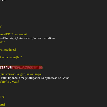
n
a?
fume/EDT/deodorant?
Blu laight,C-tru-zeleni,Versaći-red džins
ilo?
vni predmet?
kacija na majici?
i put smuvao/la, gde, kako, koga?
a žurci,upoznala me je drugarica sa njim zvao se Goran
a bio/la u vezi?
lici?
estu?