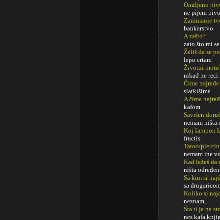
Omiljeno piv
ne pijem piv
Zanimanje tv
bankarstvo
A zašto?
zato što mi se
Želiš da se p
lepo crtam
Životni moto
nikad ne reci
Čime najrađe
slatkišima
A čime najrađ
kafom
Savršen doru
nemam ništa 
Koj šampon k
fructis
Tatoo/pierci
nemam ine v
Kad ležeš da 
ništa određe
Sa kim si najd
sa drugaricom
Koliko si naj
neznam,
Šta ti je na s
nes kafa,knji