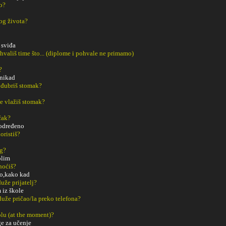
o?
o
og života?
 sviđa
ohvališ time što... (diplome i pohvale ne primamo)
?
 nikad
 đubriš stomak?
e vlažiš stomak?
čak?
određeno
oristiš?
ng?
olim
noćiš?
no,kako kad
uže prijatelj?
 iz škole
duže pričao/la preko telefona?
tolu (at the moment)?
ge za učenje