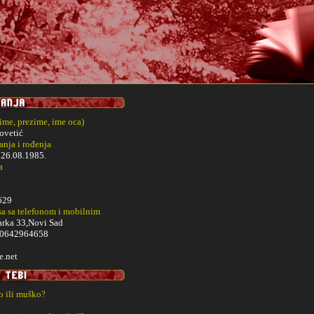
(ime, prezime, ime oca)
ovetić
nja i rođenja
i
26.08.1985.
a
629
sa sa telefonom i mobilnim
arka 33,Novi Sad
,0642964658
e.net
ko ili muško?