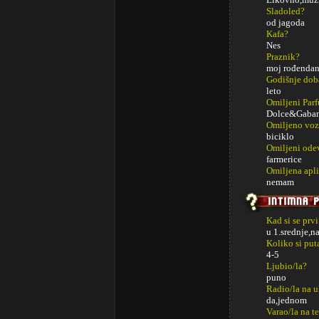
Sladoled?
od jagoda
Kafa?
Nes
Praznik?
moj rođenda
Godišnje dob
leto
Omiljeni Par
Dolce&Gabana-
Omiljeno voz
biciklo
Omiljeni ode
farmerice
Omiljena apli
nemam
Kad si se prv
u 1.srednje,n
Koliko si put
4-5
Ljubio/la?
puno
Radio/la na u
da,jednom
Varao/la na t