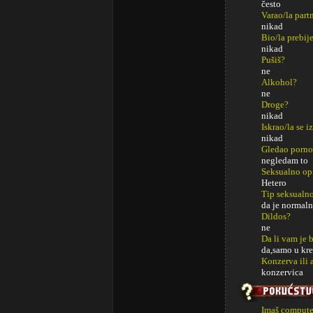
često
Varao/la part
nikad
Bio/la prebij
nikad
Pušiš?
ne
Alkohol?
ne
Droge?
nikad
Iskrao/la se i
nikad
Gledao porno
negledam to
Seksualno op
Hetero
Tip seksualno
da je normaln
Dildos?
ne
Da li vam je 
da,samo u kr
Konzerva ili 
konzervica
Imaš computer