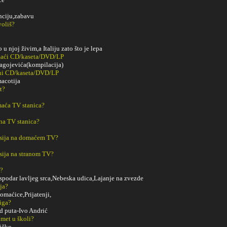
nciju,zabavu
voliš?
o u njoj živim,a Italiju zato što je lepa
maći CD/kaseta/DVD/LP
agojevića(kompilacija)
ani CD/kaseta/DVD/LP
acotija
t?
aća TV stanica?
na TV stanica?
sija na domaćem TV?
sija na stranom TV?
m?
spodar lavljeg srca,Nebeska udica,Lajanje na zvezde
ja?
omaćice,Prijatenji,
iga?
d puta-Ivo Andrić
met u školi?
ičko