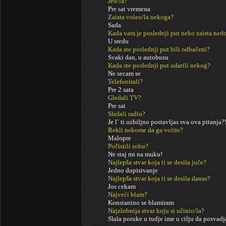
Jeo/la?
Pre sat vremena
Zaista voleo/la nekoga?
Sada
Kada vam je poslednji put neko zaista ned
U sredu
Kada ste poslednji put bili odbačeni?
Svaki dan, u autobusu
Kada ste poslednji put udarili nekog?
Ne secam se
Telefonirali?
Pre 2 sata
Gledali TV?
Pre sat
Slušali radio?
Je l` ti ozbiljno postavljas sva ova pitanja?
Rekli nekome da ga volite?
Malopre
Počistili sobu?
Ne staj mi na muku!
Najlepša stvar koja ti se desila juče?
Jedno dopisivanje
Najlepša stvar koja ti se desila danas?
Jos cekam
Najveći blam?
Konstantno se blamiram
Najzlobnija stvar koju si učinio/la?
Slala poruke u tudje ime u cilju da posvad