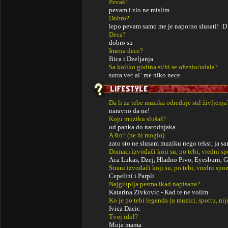
Pevaš?
pevam i zlo ne mislim
Dobro?
lepo pevam samo me je naporno slusati! :D
Deca?
dobro su
Imena dece?
Bica i Dzeljanja
Sa koliko godina si/bi se oženio/udala?
sutra vec al` me niko nece
Da li za tebe muzika određuje stil življenja
naravno da ne!
Koju muziku slušaš?
od panka do narodnjaka
A što? (ne bi moglo)
zato sto ne slusam muziku nego tekst, ja sam
Domaci izvođači koji su, po tebi, vredni s
Aca Lukas, Dzej, Hladno Pivo, Eyesburn, Go
Strani izvođači koji su, po tebi, vredni sp
Cepelini i Parpli
Najgluplja pesma ikad napisana?
Katarina Zivkovic - Kad te ne volim
Ko je po tebi legenda (u muzici, sportu, ni
Ivica Dacic
Tvoj idol?
Moja mama