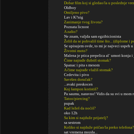
Dobar film koj si gledao/la u poslednje vr
Oldboy
Omiljeno pivo?
Lav i K?nig
Zanimanje tvog života?
Poznata licnost
A zašto?
Ne znam, valjda sam egzibicionista
Želiš da se pohvališ time što... (diplome i
Se upisujem ovde, to mi je najveci uspeh u
Životni moto?
Malena je ptica prepelica al` umori konja i
Čime najrađe đubriš stomak?
Spanac i pita s mesom
A čime najrađe vlažiš stomak?
Cedevita i pivo
Savršen doručak?
...svaki preskocen
Koj šampon koristiš?
Pa saumu, naravno! Vidis da su svi u mom 
Tatoo/piercing?
pupak
Kad ležeš da noćiš?
oko 12h
Sa kim si najduže prijatelj?
sa sestrom
Koliko si najduže pričao/la preko telefona?
sat vremena mozda...