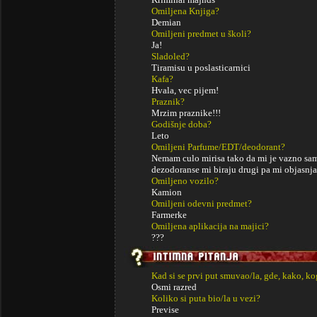
Omiljena Knjiga?
Demian
Omiljeni predmet u školi?
Ja!
Sladoled?
Tiramisu u poslasticarnici
Kafa?
Hvala, vec pijem!
Praznik?
Mrzim praznike!!!
Godišnje doba?
Leto
Omiljeni Parfume/EDT/deodorant?
Nemam culo mirisa tako da mi je vazno sam
dezodoranse mi biraju drugi pa mi objasnja
Omiljeno vozilo?
Kamion
Omiljeni odevni predmet?
Farmerke
Omiljena aplikacija na majici?
???
Kad si se prvi put smuvao/la, gde, kako, k
Osmi razred
Koliko si puta bio/la u vezi?
Previse