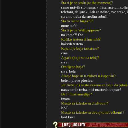
Šta ti je na stolu (at the moment)?
samo mrtvih sto nema. 7 flasa, aceton, solja,
telefoni, daljinski, lak za nokte, sve cetke, 
stvarno treba da sredim sobu!!!
Šta to mene briga???
more mr`s!
Šta ti je na Wallpapper-u?
na kome?! O.o
Koliko tastera ti ima miš?
kakvih testera?
Koja ti je boja tastature?
crna
A gaća (koje su na tebi)?
sive
Omiljena boja?
siva, bela
A koje boje su ti zidovi u kupatilu?
bele, i plave plocice.
Jel' treba još nešto vezano za boju da pitam
naravno da treba, nisi mastovit uopste!
Da li imaš amajliju?
imam
Mesto za izlaske sa društvom?
KST
Mesto za izlaske sa devojkom/dečkom??
kod kuce