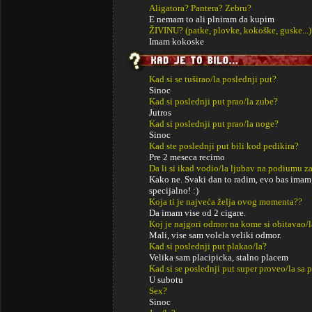
Aligatora? Pantera? Zebru?
E nemam to ali plniram da kupim
ŽIVINU? (patke, plovke, kokoške, guske...)
Imam kokoske
Kad si se tuširao/la poslednji put?
Sinoc
Kad si poslednji put prao/la zube?
Jutros
Kad si poslednji put prao/la noge?
Sinoc
Kad ste poslednji put bili kod pedikira?
Pre 2 meseca recimo
Da li si ikad vodio/la ljubav na podiumu za
Kako ne. Svaki dan to radim, evo bas imam 
specijalno! :)
Koja ti je najveća želja ovog momenta??
Da imam vise od 2 cigare.
Koj je najgori odmor na kome si obitavao/l
Mali, vise sam volela veliki odmor.
Kad si poslednji put plakao/la?
Velika sam placipicka, stalno placem
Kad si se poslednji put super proveo/la sa p
U subotu
Sex?
Sinoc