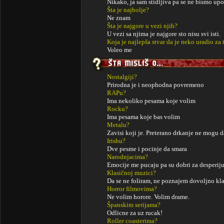
Nikako, ja sam stidljiva pa se ne bismo up
Šta je najbolje?
Ne znam
Šta je najgore u vezi njih?
U vezi sa njima je najgore sto nisu svi isti.
Koja je najlepša stvar da je neko uradio za 
Voleo me
Nostalgiji?
Prirodna je i neophodna povremeno
RAPu?
Ima nekoliko pesama koje volim
Rocku?
Ima pesama koje bas volim
Metalu?
Zavisi koji je. Preterano drkanje ne mogu
Irishu?
Dve pesme i pocinje da smara
Narodnjacima?
Emocije me pucaju pa su dobri za desperiju
Klasičnoj muzici?
Da se ne foliram, ne poznajem dovoljno kl
Horror filmovima?
Ne volim horore. Volim drame.
Španskim serijama?
Odlicne za uz rucak!
Roller coasterima?