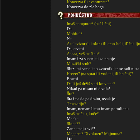
Konzerva ili avanturista?
Konzerva do zla boga
Imaš computer? (baš lični)
Da
Mobitel?
Ne
A televizor (u koloru ili crno-beli, il' čak lj
Da, crveni
Aaaaa, veš mašinu?
Imam i za susenje i za pranje
Muzički stub?
Sluzi mi samo kao zvucnik jer ne radi nist
Krevet? (na sprat ili vodeni, ili bračni)?
Bracni
Da li još držiš stari krevetac?
Nikad ga nisam ni drzala!
Što?
Sta ima da ga drzim, tezak je.
Trpezariju?
Imam, nemam licnu imam porodicnu
Imaš mačku, kuče?
Macke...
Slona??
Zar nemaju svi?!
Magarca? Divokozu? Majmuna?
i to