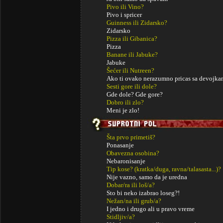
Pivo ili Vino?
Pivo i spricer
Guinness ili Zidarsko?
Zidarsko
Pizza ili Gibanica?
Pizza
Banane ili Jabuke?
Jabuke
Šećer ili Nutreen?
Ako ti ovako nerazumno pricas sa devojkam
Sesti gore ili dole?
Gde dole? Gde gore?
Dobro ili zlo?
Meni je zlo!
Šta prvo primetiš?
Ponasanje
Obavezna osobina?
Nebaronisanje
Tip kose? (kratka/duga, ravna/talasasta...)?
Nije vazno, samo da je uredna
Dobar/ra ili loš/a?
Sto bi neko izabrao loseg?!
Nežan/na ili grub/a?
I jedno i drugo ali u pravo vreme
Stidljiv/a?