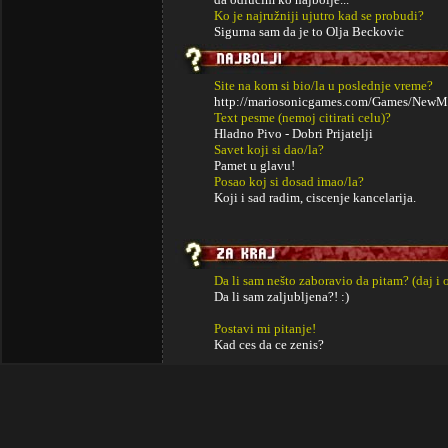
Ko je najružniji ujutro kad se probudi?
Sigurna sam da je to Olja Beckovic
Site na kom si bio/la u poslednje vreme?
http://mariosonicgames.com/Games/NewM
Text pesme (nemoj citirati celu)?
Hladno Pivo - Dobri Prijatelji
Savet koji si dao/la?
Pamet u glavu!
Posao koj si dosad imao/la?
Koji i sad radim, ciscenje kancelarija.
Da li sam nešto zaboravio da pitam? (daj i 
Da li sam zaljubljena?! :)
Postavi mi pitanje!
Kad ces da ce zenis?