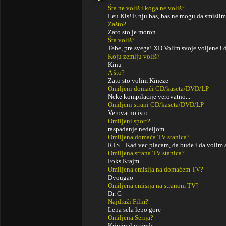
Šta ne voliš i koga ne voliš?
Leu Kis! E nju bas, bas ne mogu da smislim
Zašto?
Zato sto je moron
Šta voliš?
Tebe, pre svega! XD Volim svoje voljene i 
Koju zemlju voliš?
Kinu
A što?
Zato sto volim Kineze
Omiljeni domaći CD/kaseta/DVD/LP
Neke kompilacije verovatno...
Omiljeni strani CD/kaseta/DVD/LP
Verovatno isto...
Omiljeni sport?
raspadanje nedeljom
Omiljena domaća TV stanica?
RTS... Kad vec placam, da bude i da volim 
Omiljena strana TV stanica?
Foks Krajm
Omiljena emisija na domaćem TV?
Dvougao
Omiljena emisija na stranom TV?
Dr. G
Najdraži Film?
Lepa sela lepo gore
Omiljena Serija?
Kriminal majnds