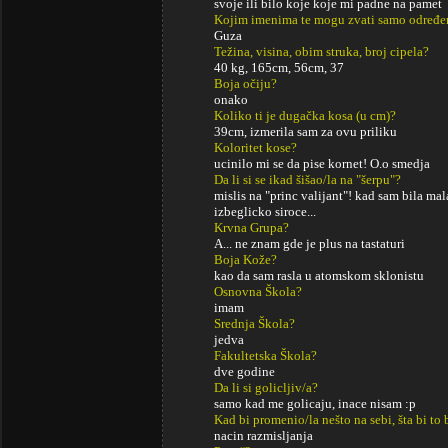
svoje ili bilo koje koje mi padne na pamet
Kojim imenima te mogu zvati samo određe
Guza
Težina, visina, obim struka, broj cipela?
40 kg, 165cm, 56cm, 37
Boja očiju?
onako
Koliko ti je dugačka kosa (u cm)?
39cm, izmerila sam za ovu priliku
Koloritet kose?
ucinilo mi se da pise kornet! O.o smedja
Da li si se ikad šišao/la na "šerpu"?
mislis na "princ valijant"! kad sam bila mal
izbeglicko siroce...
Krvna Grupa?
A... ne znam gde je plus na tastaturi
Boja Kože?
kao da sam rasla u atomskom sklonistu
Osnovna Škola?
imam
Srednja Škola?
jedva
Fakultetska Škola?
dve godine
Da li si golicljiv/a?
samo kad me golicaju, inace nisam :p
Kad bi promenio/la nešto na sebi, šta bi to 
nacin razmisljanja