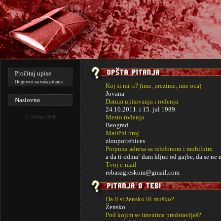
Pročitaj upise
Odgovori na vaša pitanja
Koj si mi ti? (ime, prezime, ime oca)
Jovana
Naslovna
Datum upisivanja i rođenja
24.10.2011. i
15. jul 1989.
Mesto rođenja
©
Dachaz
2004.
Beograd
Matični broj
zloupotrebices
Potpuna adresa sa telefonom i mobilnim
a da ti odma` dam kljuc od gajbe, da se ne 
Tvoj e-mail
robasagreskom@gmail.com
Da li si žensko ili muško?
Žensko
Pod kojim se imenima predstavljaš?