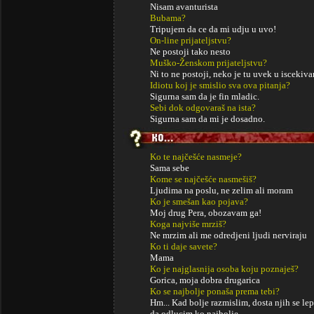
Nisam avanturista
Bubama?
Tripujem da ce da mi udju u uvo!
On-line prijateljstvu?
Ne postoji tako nesto
Muško-Ženskom prijateljstvu?
Ni to ne postoji, neko je tu uvek u iscekiv
Idiotu koj je smislio sva ova pitanja?
Sigurna sam da je fin mladic.
Sebi dok odgovaraš na ista?
Sigurna sam da mi je dosadno.
Ko te najčešće nasmeje?
Sama sebe
Kome se najčešće nasmešiš?
Ljudima na poslu, ne zelim ali moram
Ko je smešan kao pojava?
Moj drug Pera, obozavam ga!
Koga najviše mrziš?
Ne mrzim ali me odredjeni ljudi nerviraju
Ko ti daje savete?
Mama
Ko je najglasnija osoba koju poznaješ?
Gorica, moja dobra drugarica
Ko se najbolje ponaša prema tebi?
Hm... Kad bolje razmislim, dosta njih se 
da odlucim ko najbolje...