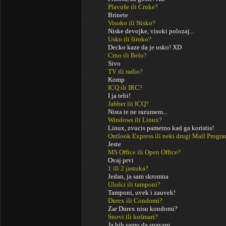
Plavuše ili Crnke?
Brinete
Visoko ili Nisko?
Niske devojke, visoki polozaj...
Usko ili široko?
Decko kaze da je usko! XD
Crno ili Belo?
Sivo
TV ili radio?
Komp
ICQ ili IRC?
I ja tebi!
Jabber ili ICQ?
Nista te ne razumem...
Windows ili Linux?
Linux, zvucis pametno kad ga koristis!
Outlook Express ili neki drugi Mail Progr
Jeste
MS Office ili Open Office?
Ovaj prvi
1 ili 2 jastuka?
Jedan, ja sam skromna
Ulošci ili tamponi?
Tamponi, uvek i zauvek!
Durex ili Condomi?
Zar Durex nisu kondomi?
Snovi ili košmari?
Ja bih samo da spavam