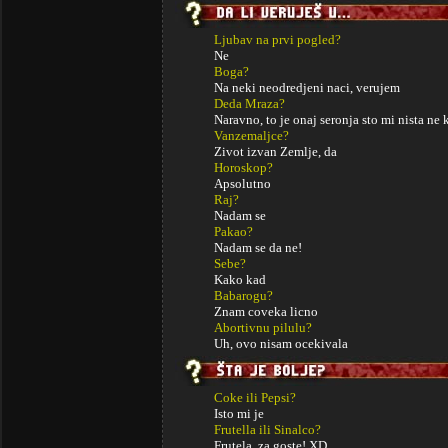
Ljubav na prvi pogled?
Ne
Boga?
Na neki neodredjeni naci, verujem
Deda Mraza?
Naravno, to je onaj seronja sto mi nista n
Vanzemaljce?
Zivot izvan Zemlje, da
Horoskop?
Apsolutno
Raj?
Nadam se
Pakao?
Nadam se da ne!
Sebe?
Kako kad
Babarogu?
Znam coveka licno
Abortivnu pilulu?
Uh, ovo nisam ocekivala
Coke ili Pepsi?
Isto mi je
Frutella ili Sinalco?
Frutela, za goste! XD