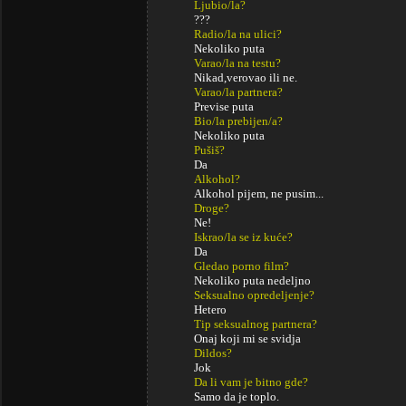
Ljubio/la?
???
Radio/la na ulici?
Nekoliko puta
Varao/la na testu?
Nikad,verovao ili ne.
Varao/la partnera?
Previse puta
Bio/la prebijen/a?
Nekoliko puta
Pušiš?
Da
Alkohol?
Alkohol pijem, ne pusim...
Droge?
Ne!
Iskrao/la se iz kuće?
Da
Gledao porno film?
Nekoliko puta nedeljno
Seksualno opredeljenje?
Hetero
Tip seksualnog partnera?
Onaj koji mi se svidja
Dildos?
Jok
Da li vam je bitno gde?
Samo da je toplo.