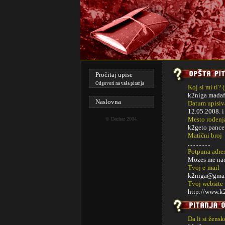
Pročitaj upise
Odgovori na vaša pitanja
Koj si mi ti? 
k2niga madaf
Naslovna
Datum upisiva
12.05.2008. 
Mesto rođenj
©
Dachaz
2004.
k2geto panc
Matični broj
...............
Potpuna adre
Mozes me naci
Tvoj e-mail
k2niga@gmai
Tvoj website
http://www.k
Da li si žens