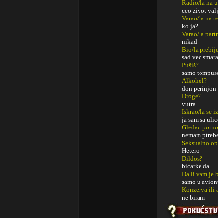
Radio/la na u
ceo zivot val
Varao/la na t
ko ja?
Varao/la part
nikad
Bio/la prebij
sad vec smara
Pušiš?
samo tompus
Alkohol?
don perinjon
Droge?
vutra
Iskrao/la se i
ja sam sa ul
Gledao porno
nemam ptrebe 
Seksualno op
Hetero
Dildos?
bicarke da
Da li vam je 
samo u avionu
Konzerva ili 
ne biram