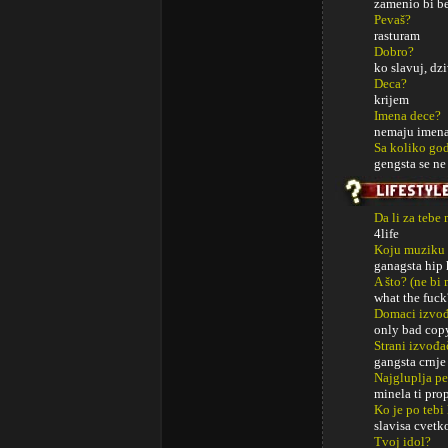
zamenio bi be
Pevaš?
rasturam
Dobro?
ko slavuj, dz
Deca?
krijem
Imena dece?
nemaju imena
Sa koliko god
gengsta se ne
Da li za tebe
4life
Koju muziku 
ganagsta hip 
A što? (ne bi
what the fuck
Domaci izvođa
only bad copy,
Strani izvođa
gangsta crnje
Najgluplja p
minela ti pro
Ko je po tebi
slavisa cvetko
Tvoj idol?