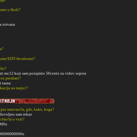
met u školi?
a nirvana
a?
fume/EDT/deodorant?
ilo?
ati mc12 koji sam pozajmio 50centu za vidov sopera
vni predmet?
i tasna
kacija na majici?
i put smuvao/la, gde, kako, koga?
 dovoljno sam rekao
a bio/la u vezi?
000x
00000000000x