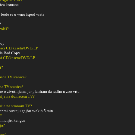
vica komana
i bode se u venu ispod vrata
2
voliš?
oop
maći CD/kaseta/DVD/LP
ada Bad Copy
ani CD/kaseta/DVD/LP
t?
aća TV stanica?
na TV stanica?
e o zivotinjama jer planiram da radim u zoo vrtu
sija na domaćem TV?
sija na stranom TV?
jer mi pustaju gajbu svakih 5 min
m?
, munje, kengur
ja?
iga?