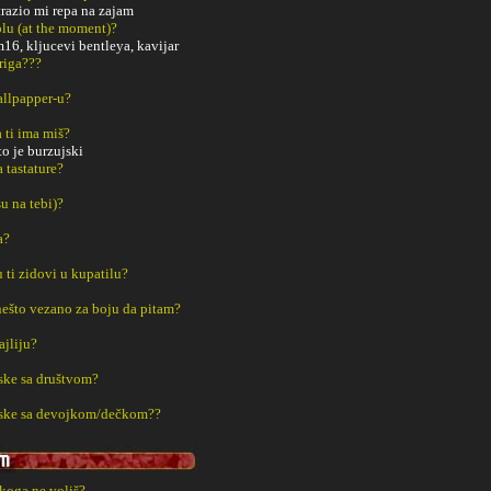
razio mi repa na zajam
tolu (at the moment)?
m16, kljucevi bentleya, kavijar
riga???
Wallpapper-u?
a ti ima miš?
to je burzujski
a tastature?
u na tebi)?
a?
u ti zidovi u kupatilu?
š nešto vezano za boju da pitam?
ajliju?
ske sa društvom?
aske sa devojkom/dečkom??
 koga ne voliš?