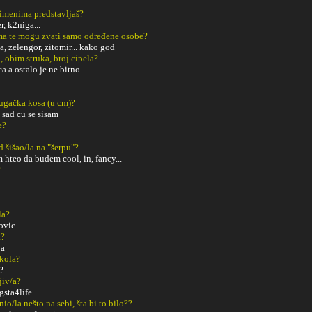
 imenima predstavljaš?
, k2niga...
a te mogu zvati samo određene osobe?
a, zelengor, zitomir... kako god
, obim struka, broj cipela?
a a ostalo je ne bitno
dugačka kosa (u cm)?
 sad cu se sisam
e?
ad šišao/la na "šerpu"?
 hteo da budem cool, in, fancy...
?
la?
ovic
a?
ja
Škola?
e?
ljiv/a?
gsta4life
o/la nešto na sebi, šta bi to bilo??