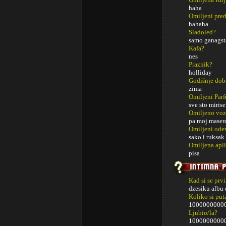
haha
Omiljeni pred
hahaha
Sladoled?
samo ganagst
Kafa?
nes
Praznik?
holliday
Godišnje dob
zima
Omiljeni Par
sve sto mirise
Omiljeno voz
pa moj maser
Omiljeni ode
sako i ruksak 
Omiljena apli
pisa
Kad si se prv
dzesiku albu
Koliko si put
1000000000
Ljubio/la?
1000000000