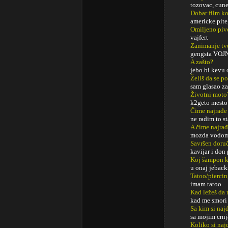
tozovac, cune
Dobar film ko
americke pite
Omiljeno piv
vajfert
Zanimanje tv
gengsta VOJ
A zašto?
jebo bi kevu 
Želiš da se p
sam glasao za
Životni moto
k2geto mesto
Čime najrađe
ne radim to st
A čime najrađ
mozda vodom. 
Savršen doru
kavijar i don
Koj šampon k
u onaj jeback
Tatoo/pierci
imam tatoo
Kad ležeš da 
kad me smor
Sa kim si najd
sa mojim crn
Koliko si naj