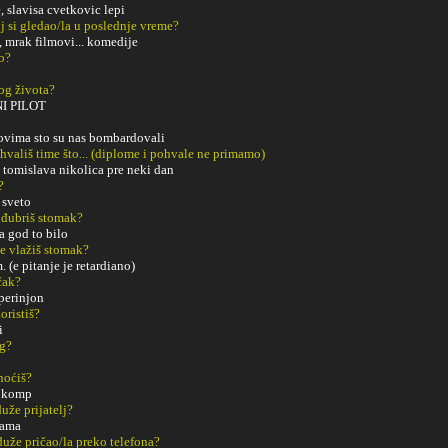
, slavisa cvetkovic lepi
j si gledao/la u poslednje vreme?
, mrak filmovi... komedije
o?
og života?
NI PILOT
ovima sto su nas bombardovali
ohvališ time što... (diplome i pohvale ne primamo)
 tomislava nikolica pre neki dan
?
 sveto
 đubriš stomak?
a god to bilo
e vlažiš stomak?
(e pitanje je retardiano)
čak?
 perinjon
oristiš?
i
ng?
noćiš?
i komp
uže prijatelj?
jama
duže pričao/la preko telefona?