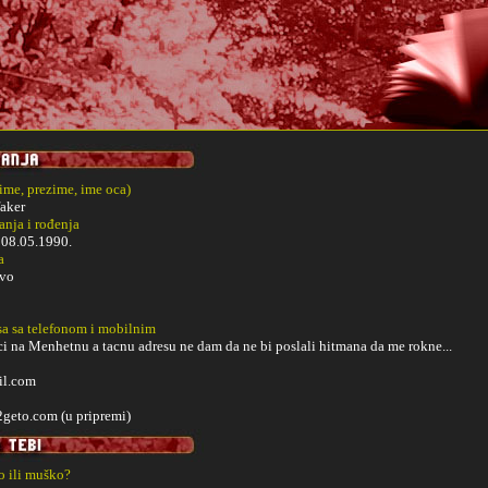
(ime, prezime, ime oca)
aker
nja i rođenja
i
08.05.1990.
a
evo
sa sa telefonom i mobilnim
 na Menhetnu a tacnu adresu ne dam da ne bi poslali hitmana da me rokne...
l.com
2geto.com (u pripremi)
ko ili muško?