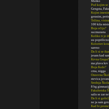
Muško
Pod kojim se
Gengsta, Faker
Kojim imenim
gerasim, peris
Težina, visina
100 kila misic
Boja očiju?
sucmurasta
Koliko ti je 
uu poprilicno
Koloritet kos
sareno
Da li si se ik
jesam kad sam
Krvna Grupa
ma plava krv
Boja Kože?
crna, nigga
Osnovna Ško
stevica jovan
Srednja Škol
8 bg gimnazi
Fakultetska 
salis se zar n
Da li si golic
ne ja sam gen
Kad bi promeni