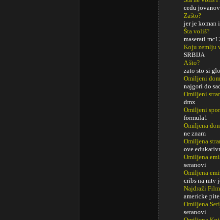
cedu jovano
Zašto?
jer je koman 
Šta voliš?
maserati mc1
Koju zemlju 
SRBIJA
A što?
zato sto si gl
Omiljeni do
najgori do s
Omiljeni str
dmx
Omiljeni spor
formula1
Omiljena dom
ne znam
Omiljena stra
ove edukativn
Omiljena emi
seranovi
Omiljena emi
cribs na mtv 
Najdraži Fil
americke pite
Omiljena Seri
seranovi
Omiljena Knj