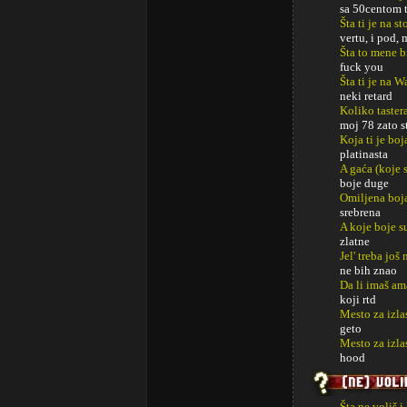
sa 50centom t
Šta ti je na s
vertu, i pod, 
Šta to mene b
fuck you
Šta ti je na 
neki retard
Koliko taster
moj 78 zato s
Koja ti je boj
platinasta
A gaća (koje s
boje duge
Omiljena boj
srebrena
A koje boje s
zlatne
Jel' treba jo
ne bih znao
Da li imaš am
koji rtd
Mesto za izla
geto
Mesto za izl
hood
Šta ne voliš i