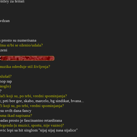
ntley za ferrari
ivdzan
 prosto su numerisana
ina si/bi se oženio/udala?
 zeni
 muzika određuje stil življenja?
slušaš?
hop rap
 moglo)
?
či koji su, po tebi, vredni spominjanja?
 prti bee gee, skabo, marcelo, bg sindikat, bvana...
či koji su, po tebi, vredni spominjanja?
 su ovih dana fancy
esma ikad napisana?
padas prosto je fascinantno retardirana
 legenda (u muzici, sportu, nije vazno)?
vic lepi sa hit singlom "sijaj sijaj nasa sijalice"