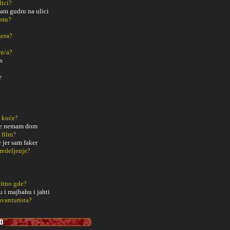
lici?
jam gudru na ulici
estu?
nera?
en/a?
s
e
z kuće?
ice nemam dom
 film?
jer sam faker
redeljenje?
bitno gde?
 i majbahu i jahti
avanturista?