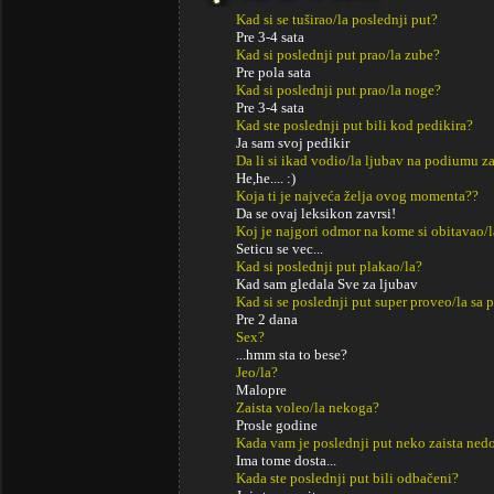
Kad si se tuširao/la poslednji put?
Pre 3-4 sata
Kad si poslednji put prao/la zube?
Pre pola sata
Kad si poslednji put prao/la noge?
Pre 3-4 sata
Kad ste poslednji put bili kod pedikira?
Ja sam svoj pedikir
Da li si ikad vodio/la ljubav na podiumu za
He,he.... :)
Koja ti je najveća želja ovog momenta??
Da se ovaj leksikon zavrsi!
Koj je najgori odmor na kome si obitavao/l
Seticu se vec...
Kad si poslednji put plakao/la?
Kad sam gledala Sve za ljubav
Kad si se poslednji put super proveo/la sa p
Pre 2 dana
Sex?
...hmm sta to bese?
Jeo/la?
Malopre
Zaista voleo/la nekoga?
Prosle godine
Kada vam je poslednji put neko zaista ned
Ima tome dosta...
Kada ste poslednji put bili odbačeni?