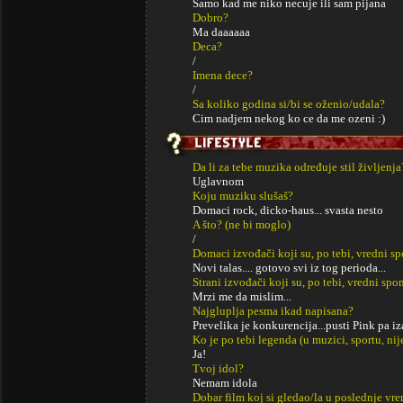
Samo kad me niko necuje ili sam pijana
Dobro?
Ma daaaaaa
Deca?
/
Imena dece?
/
Sa koliko godina si/bi se oženio/udala?
Cim nadjem nekog ko ce da me ozeni :)
Da li za tebe muzika određuje stil življenja
Uglavnom
Koju muziku slušaš?
Domaci rock, dicko-haus... svasta nesto
A što? (ne bi moglo)
/
Domaci izvođači koji su, po tebi, vredni s
Novi talas.... gotovo svi iz tog perioda...
Strani izvođači koji su, po tebi, vredni sp
Mrzi me da mislim...
Najgluplja pesma ikad napisana?
Prevelika je konkurencija...pusti Pink pa iz
Ko je po tebi legenda (u muzici, sportu, ni
Ja!
Tvoj idol?
Nemam idola
Dobar film koj si gledao/la u poslednje vr