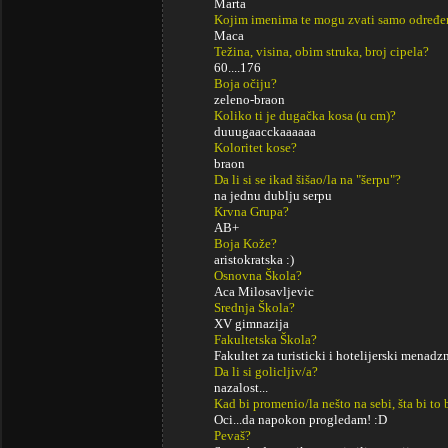
Marta
Kojim imenima te mogu zvati samo određe
Maca
Težina, visina, obim struka, broj cipela?
60....176
Boja očiju?
zeleno-braon
Koliko ti je dugačka kosa (u cm)?
duuugaacckaaaaaa
Koloritet kose?
braon
Da li si se ikad šišao/la na "šerpu"?
na jednu dublju serpu
Krvna Grupa?
AB+
Boja Kože?
aristokratska :)
Osnovna Škola?
Aca Milosavljevic
Srednja Škola?
XV gimnazija
Fakultetska Škola?
Fakultet za turisticki i hotelijerski menad
Da li si golicljiv/a?
nazalost...
Kad bi promenio/la nešto na sebi, šta bi to 
Oci...da napokon progledam! :D
Pevaš?