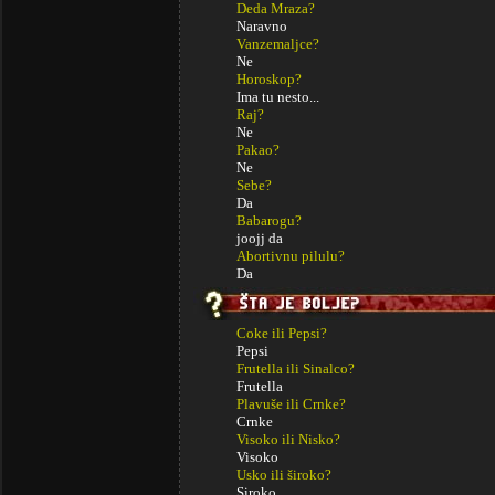
Deda Mraza?
Naravno
Vanzemaljce?
Ne
Horoskop?
Ima tu nesto...
Raj?
Ne
Pakao?
Ne
Sebe?
Da
Babarogu?
joojj da
Abortivnu pilulu?
Da
Coke ili Pepsi?
Pepsi
Frutella ili Sinalco?
Frutella
Plavuše ili Crnke?
Crnke
Visoko ili Nisko?
Visoko
Usko ili široko?
Siroko