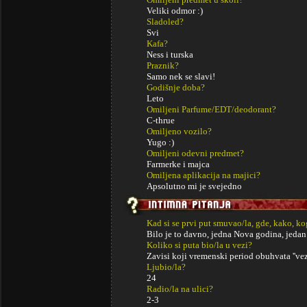
Veliki odmor :)
Sladoled?
Svi
Kafa?
Ness i turska
Praznik?
Samo nek se slavi!
Godišnje doba?
Leto
Omiljeni Parfume/EDT/deodorant?
C-thrue
Omiljeno vozilo?
Yugo :)
Omiljeni odevni predmet?
Farmerke i majca
Omiljena aplikacija na majici?
Apsolutno mi je svejedno
Kad si se prvi put smuvao/la, gde, kako, k
Bilo je to davno, jedna Nova godina, jedan 
Koliko si puta bio/la u vezi?
Zavisi koji vremenski period obuhvata ''vez
Ljubio/la?
24
Radio/la na ulici?
2-3