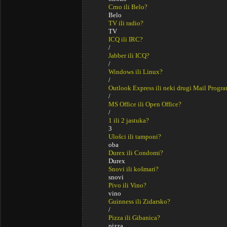
Crno ili Belo?
Belo
TV ili radio?
TV
ICQ ili IRC?
/
Jabber ili ICQ?
/
Windows ili Linux?
/
Outlook Express ili neki drugi Mail Progr
/
MS Office ili Open Office?
/
1 ili 2 jastuka?
3
Ulošci ili tamponi?
oba
Durex ili Condomi?
Durex
Snovi ili košmari?
snovi
Pivo ili Vino?
vino
Guinness ili Zidarsko?
/
Pizza ili Gibanica?
pizza