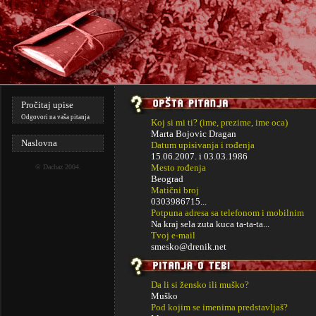
Pročitaj upise
Odgovori na vaša pitanja
Koj si mi ti? (ime, prezime, ime oca)
Marta Bojovic Dragan
Naslovna
Datum upisivanja i rođenja
15.06.2007. i
03.03.1986
Mesto rođenja
©
Dachaz
2004.
Beograd
Matični broj
0303986715...
Potpuna adresa sa telefonom i mobilnim
Na kraj sela zuta kuca ta-ta-ta...
Tvoj e-mail
smesko@drenik.net
Da li si žensko ili muško?
Muško
Pod kojim se imenima predstavljaš?