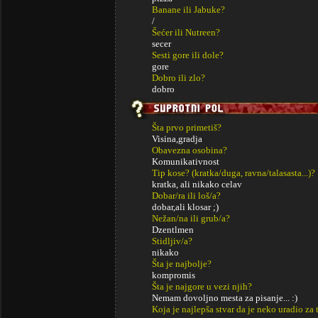
Banane ili Jabuke?
/
Šećer ili Nutreen?
secer
Sesti gore ili dole?
gore
Dobro ili zlo?
dobro
Šta prvo primetiš?
Visina,gradja
Obavezna osobina?
Komunikativnost
Tip kose? (kratka/duga, ravna/talasasta...)?
kratka, ali nikako celav
Dobar/ra ili loš/a?
dobar,ali klosar ;)
Nežan/na ili grub/a?
Dzentlmen
Stidljiv/a?
nikako
Šta je najbolje?
kompromis
Šta je najgore u vezi njih?
Nemam dovoljno mesta za pisanje... :)
Koja je najlepša stvar da je neko uradio za 