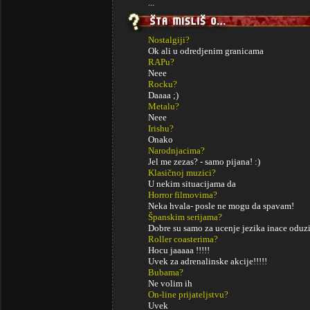
...
Nostalgiji?
Ok ali u odredjenim granicama
RAPu?
Neee
Rocku?
Daaaa ;)
Metalu?
Neee
Irishu?
Onako
Narodnjacima?
Jel me zezas? - samo pijana! :)
Klasičnoj muzici?
U nekim situacijama da
Horror filmovima?
Neka hvala- posle ne mogu da spavam!
Španskim serijama?
Dobre su samo za ucenje jezika inace odu
Roller coasterima?
Hocu jaaaaa !!!!!
Uvek za adrenalinske akcije!!!!!
Bubama?
Ne volim ih
On-line prijateljstvu?
Uvek