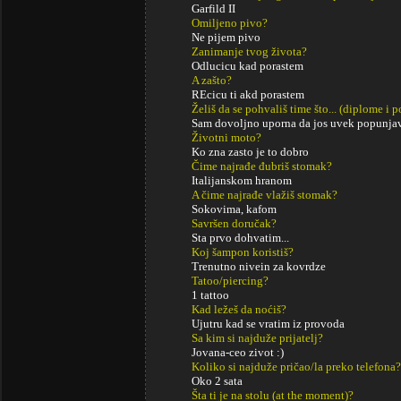
Garfild II
Omiljeno pivo?
Ne pijem pivo
Zanimanje tvog života?
Odlucicu kad porastem
A zašto?
REcicu ti akd porastem
Želiš da se pohvališ time što... (diplome i
Sam dovoljno uporna da jos uvek popunja
Životni moto?
Ko zna zasto je to dobro
Čime najrađe đubriš stomak?
Italijanskom hranom
A čime najrađe vlažiš stomak?
Sokovima, kafom
Savršen doručak?
Sta prvo dohvatim...
Koj šampon koristiš?
Trenutno nivein za kovrdze
Tatoo/piercing?
1 tattoo
Kad ležeš da noćiš?
Ujutru kad se vratim iz provoda
Sa kim si najduže prijatelj?
Jovana-ceo zivot :)
Koliko si najduže pričao/la preko telefona?
Oko 2 sata
Šta ti je na stolu (at the moment)?