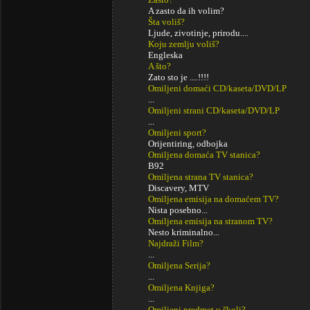
A zasto da ih volim?
Šta voliš?
Ljude, zivotinje, prirodu....
Koju zemlju voliš?
Engleska
A što?
Zato sto je ....!!!!
Omiljeni domaći CD/kaseta/DVD/LP
...
Omiljeni strani CD/kaseta/DVD/LP
...
Omiljeni sport?
Orijentiring, odbojka
Omiljena domaća TV stanica?
B92
Omiljena strana TV stanica?
Discavery, MTV
Omiljena emisija na domaćem TV?
Nista posebno...
Omiljena emisija na stranom TV?
Nesto kriminalno...
Najdraži Film?
...
Omiljena Serija?
...
Omiljena Knjiga?
...
Omiljeni predmet u školi?