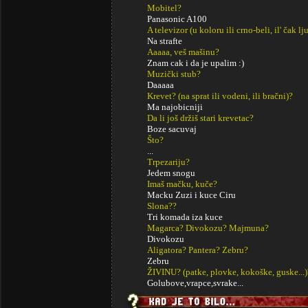
Mobitel?
Panasonic A100
A televizor (u koloru ili crno-beli, il' čak lj
Na strafte
Aaaaa, veš mašinu?
Znam cak i da je upalim :)
Muzički stub?
Daaaaa
Krevet? (na sprat ili vodeni, ili bračni)?
Ma najobicniji
Da li još držiš stari krevetac?
Boze sacuvaj
Što?
...
Trpezariju?
Jedem snogu
Imaš mačku, kuče?
Macku Zuzi i kuce Ciru
Slona??
Tri komada iza kuce
Magarca? Divokozu? Majmuna?
Divokozu
Aligatora? Pantera? Zebru?
Zebru
ŽIVINU? (patke, plovke, kokoške, guske...)
Golubove,vrapce,svrake...