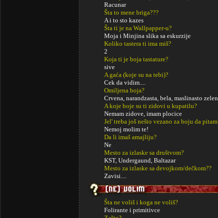
Racunar
Šta to mene briga???
A i to sto kazes
Šta ti je na Wallpapper-u?
Moja i Minjina slika sa eskurzije
Koliko tastera ti ima miš?
2
Koja ti je boja tastature?
sive
A gaća (koje su na tebi)?
Cek da vidim....
Omiljena boja?
Crvena, narandzasta, bela, maslinasto zele
A koje boje su ti zidovi u kupatilu?
Nemam zidove, imam plocice
Jel' treba još nešto vezano za boju da pitam
Nemoj molim te!
Da li imaš amajliju?
Ne
Mesto za izlaske sa društvom?
KST, Undergaund, Baltazar
Mesto za izlaske sa devojkom/dečkom??
Zavisi....
Šta ne voliš i koga ne voliš?
Folirante i primitivce
Zašto?