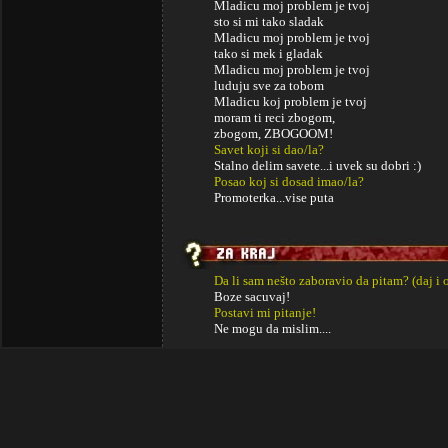
Mladicu moj problem je tvoj
sto si mi tako sladak
Mladicu moj problem je tvoj
tako si mek i gladak
Mladicu moj problem je tvoj
luduju sve za tobom
Mladicu koj problem je tvoj
moram ti reci zbogom,
zbogom, ZBOGOOM!
Savet koji si dao/la?
Stalno delim savete...i uvek su dobri :)
Posao koj si dosad imao/la?
Promoterka...vise puta
Da li sam nešto zaboravio da pitam? (daj i 
Boze sacuvaj!
Postavi mi pitanje!
Ne mogu da mislim....