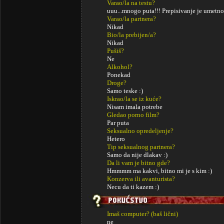
Varao/la na testu?
uuu...mnogo puta!!! Prepisivanje je umetnos
Varao/la partnera?
Nikad
Bio/la prebijen/a?
Nikad
Pušiš?
Ne
Alkohol?
Ponekad
Droge?
Samo teske :)
Iskrao/la se iz kuće?
Nisam imala potrebe
Gledao porno film?
Par puta
Seksualno opredeljenje?
Hetero
Tip seksualnog partnera?
Samo da nije dlakav :)
Da li vam je bitno gde?
Hmmmm ma kakvi, bitno mi je s kim :)
Konzerva ili avanturista?
Necu da ti kazem :)
Imaš computer? (baš lični)
ne