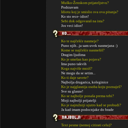
Muško-Ženskom prijateljstvu?
Podrzavam
Idiotu koj je smislio sva ova pitanja?
Ko sto rece- idiot!
Sebi dok odgovaraš na ista?
Jos veci idiot!
Ko te najčešće nasmeje?
Puno njih...ja sam uvek nasmejana :)
Kome se najčešće nasmešiš?
Dragim ljudima
Ko je smešan kao pojava?
Ima puno takvih
Koga najviše mrziš?
Ne mogu da se setim...
Ko ti daje savete?
Najbolja drugarica, koleginice
Ko je najglasnija osoba koju poznaješ?
Sve su glasne!
Ko se najbolje ponaša prema tebi?
Moji najbolji prijatelji
Ko je najružniji ujutro kad se probudi?
Ja kad imam podocnjake do brade
Text pesme (nemoj citirati celu)?