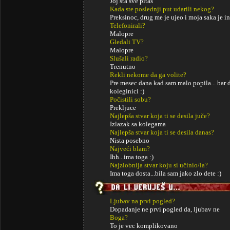
Joj sta sve pitas
Kada ste poslednji put udarili nekog?
Preksinoc, drug me je ujeo i moja saka je 
Telefonirali?
Malopre
Gledali TV?
Malopre
Slušali radio?
Trenutno
Rekli nekome da ga volite?
Pre mesec dana kad sam malo popila... bar 
koleginici :)
Počistili sobu?
Prekljuce
Najlepša stvar koja ti se desila juče?
Izlazak sa kolegama
Najlepša stvar koja ti se desila danas?
Nista posebno
Najveći blam?
Ihh...ima toga :)
Najzlobnija stvar koju si učinio/la?
Ima toga dosta...bila sam jako zlo dete :)
Ljubav na prvi pogled?
Dopadanje ne prvi pogled da, ljubav ne
Boga?
To je vec komplikovano