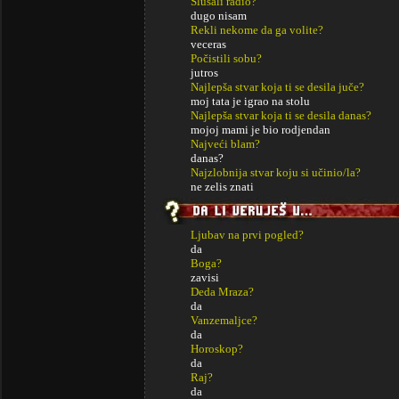
Slušali radio?
dugo nisam
Rekli nekome da ga volite?
veceras
Počistili sobu?
jutros
Najlepša stvar koja ti se desila juče?
moj tata je igrao na stolu
Najlepša stvar koja ti se desila danas?
mojoj mami je bio rodjendan
Najveći blam?
danas?
Najzlobnija stvar koju si učinio/la?
ne zelis znati
Ljubav na prvi pogled?
da
Boga?
zavisi
Deda Mraza?
da
Vanzemaljce?
da
Horoskop?
da
Raj?
da