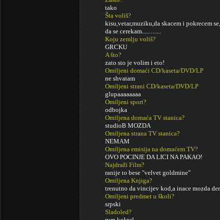
tako
Šta voliš?
kisu,vetar,muziku,da skacem i pokrecem se
da se cerekam.............
Koju zemlju voliš?
GRCKU
A što?
zato sto je volim i eto!
Omiljeni domaći CD/kaseta/DVD/LP
ne shvatam
Omiljeni strani CD/kaseta/DVD/LP
glupaaaaaaaa
Omiljeni sport?
odbojka
Omiljena domaća TV stanica?
studioB MOZDA
Omiljena strana TV stanica?
NEMAM
Omiljena emisija na domaćem TV?
OVO POCINJE DA LICI NA PAKAO!
Najdraži Film?
ranije to bese "velvet goldmine"
Omiljena Knjiga?
trenutno da vincijev kod,a inace mozda dem
Omiljeni predmet u školi?
srpski
Sladoled?
rum koktel