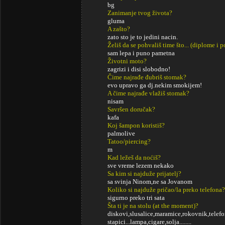
bg
Zanimanje tvog života?
gluma
A zašto?
zato sto je to jedini nacin.
Želiš da se pohvališ time što... (diplome i
sam lepa i puno pametna
Životni moto?
zagrizi i disi slobodno!
Čime najrađe đubriš stomak?
evo upravo ga dj.nekim smokijem!
A čime najrađe vlažiš stomak?
nisam
Savršen doručak?
kafa
Koj šampon koristiš?
palmolive
Tatoo/piercing?
m
Kad ležeš da noćiš?
sve vreme lezem nekako
Sa kim si najduže prijatelj?
sa svinja Ninom,ne sa Jovanom
Koliko si najduže pričao/la preko telefona?
sigurno preko tri sata
Šta ti je na stolu (at the moment)?
diskovi,slusalice,maramice,rokovnik,telefo
stapici...lampa,cigare,solja........