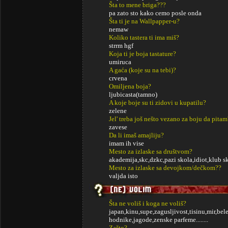
Šta to mene briga???
pa zato sto kako cemo posle onda
Šta ti je na Wallpapper-u?
nemaw
Koliko tastera ti ima miš?
strrm hgf
Koja ti je boja tastature?
umiruca
A gaća (koje su na tebi)?
crvena
Omiljena boja?
ljubicasta(tamno)
A koje boje su ti zidovi u kupatilu?
zelene
Jel' treba još nešto vezano za boju da pitam
zavese
Da li imaš amajliju?
imam ih vise
Mesto za izlaske sa društvom?
akademija,skc,dzkc,pazi skola,idiot,klub sk
Mesto za izlaske sa devojkom/dečkom??
valjda isto
Šta ne voliš i koga ne voliš?
japan,kinu,supe,zagusljivost,tisinu,mir,bele
hodnike,jagode,zenske parfeme........
Zašto?