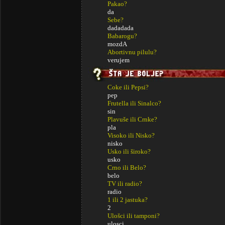
Pakao?
da
Sebe?
dadadada
Babarogu?
mozdA
Abortivnu pilulu?
verujem
Coke ili Pepsi?
pep
Frutella ili Sinalco?
sin
Plavuše ili Crnke?
pla
Visoko ili Nisko?
nisko
Usko ili široko?
usko
Crno ili Belo?
belo
TV ili radio?
radio
1 ili 2 jastuka?
2
Ulošci ili tamponi?
ulosci