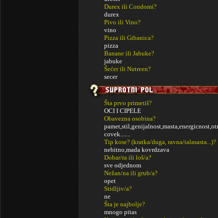
Durex ili Condomi?
durex
Pivo ili Vino?
vino
Pizza ili Gibanica?
pizza
Banane ili Jabuke?
jabuke
Šećer ili Nutreen?
secer
Šta prvo primetiš?
OCI I CIPELE
Obavezna osobina?
pamet,stil,genijalnost,masta,energicnost,ot
covek.......
Tip kose? (kratka/duga, ravna/talasasta...)?
nebitno,mada kovrdzava
Dobar/ra ili loš/a?
sve odjednom
Nežan/na ili grub/a?
opet
Stidljiv/a?
ne
Šta je najbolje?
mnogo pitas