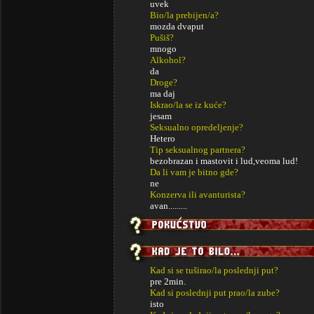
uvek
Bio/la prebijen/a?
mozda dvaput
Pušiš?
mnogo
Alkohol?
da
Droge?
ma daj
Iskrao/la se iz kuće?
jesam
Seksualno opredeljenje?
Hetero
Tip seksualnog partnera?
bezobrazan i mastovit i lud,veoma lud!
Da li vam je bitno gde?
ne
Konzerva ili avanturista?
avan.........
Kad si se tuširao/la poslednji put?
pre 2min.
Kad si poslednji put prao/la zube?
isto