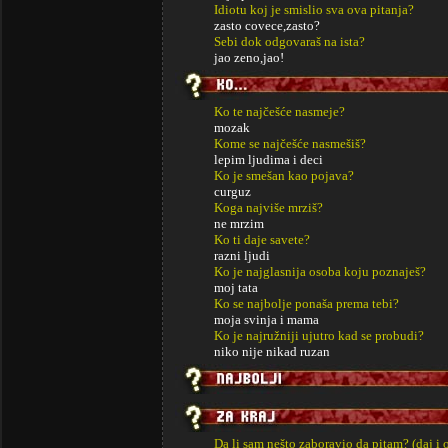
Idiotu koj je smislio sva ova pitanja?
zasto covece,zasto?
Sebi dok odgovaraš na ista?
jao zeno,jao!
Ko te najčešće nasmeje?
mozak
Kome se najčešće nasmešiš?
lepim ljudima i deci
Ko je smešan kao pojava?
curguz
Koga najviše mrziš?
ne mrzim
Ko ti daje savete?
razni ljudi
Ko je najglasnija osoba koju poznaješ?
moj tata
Ko se najbolje ponaša prema tebi?
moja svinja i mama
Ko je najružniji ujutro kad se probudi?
niko nije nikad ruzan
Da li sam nešto zaboravio da pitam? (daj i 