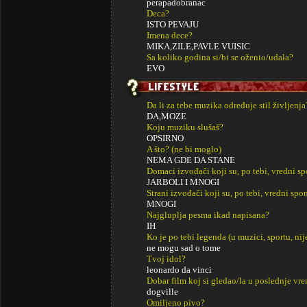
perapadobranac
Deca?
ISTO PEVAJU
Imena dece?
MIKA,ZILE,PAVLE VUISIC
Sa koliko godina si/bi se oženio/udala?
EVO
Da li za tebe muzika određuje stil življenja
DA,MOZE
Koju muziku slušaš?
OPSIRNO
A što? (ne bi moglo)
NEMA GDE DA STANE
Domaci izvođači koji su, po tebi, vredni s
JARBOLI I MNOGI
Strani izvođači koji su, po tebi, vredni sp
MNOGI
Najgluplja pesma ikad napisana?
IH
Ko je po tebi legenda (u muzici, sportu, ni
ne mogu sad o tome
Tvoj idol?
leonardo da vinci
Dobar film koj si gledao/la u poslednje vr
dogville
Omiljeno pivo?