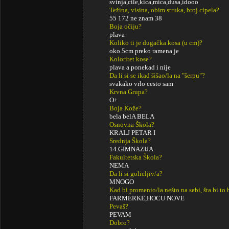
svinja,cile,kica,mica,dusa,idooo
Težina, visina, obim struka, broj cipela?
55 172 ne znam 38
Boja očiju?
plava
Koliko ti je dugačka kosa (u cm)?
oko 5cm preko ramena je
Koloritet kose?
plava a ponekad i nije
Da li si se ikad šišao/la na "šerpu"?
svakako vrlo cesto sam
Krvna Grupa?
O+
Boja Kože?
bela belA BELA
Osnovna Škola?
KRALJ PETAR I
Srednja Škola?
14.GIMNAZIJA
Fakultetska Škola?
NEMA
Da li si golicljiv/a?
MNOGO
Kad bi promenio/la nešto na sebi, šta bi to 
FARMERKE,HOCU NOVE
Pevaš?
PEVAM
Dobro?