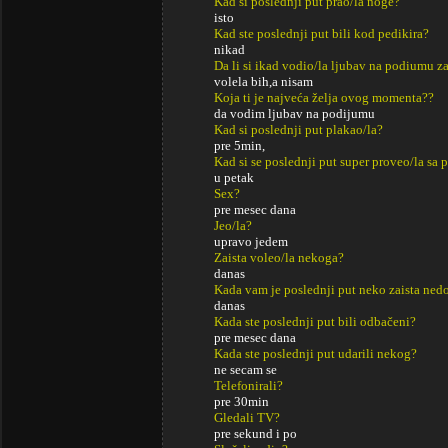
Kad si poslednji put prao/la noge?
isto
Kad ste poslednji put bili kod pedikira?
nikad
Da li si ikad vodio/la ljubav na podiumu za
volela bih,a nisam
Koja ti je najveća želja ovog momenta??
da vodim ljubav na podijumu
Kad si poslednji put plakao/la?
pre 5min,
Kad si se poslednji put super proveo/la sa p
u petak
Sex?
pre mesec dana
Jeo/la?
upravo jedem
Zaista voleo/la nekoga?
danas
Kada vam je poslednji put neko zaista ned
danas
Kada ste poslednji put bili odbačeni?
pre mesec dana
Kada ste poslednji put udarili nekog?
ne secam se
Telefonirali?
pre 30min
Gledali TV?
pre sekund i po