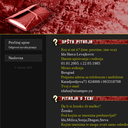
Pročitaj upise
Odgovori na vaša pitanja
Koj si mi ti? (ime, prezime, ime oca)
Ida Harca Levajkovic
Naslovna
Datum upisivanja i rođenja
01.01.2005. i
22.05.1985
Mesto rođenja
©
Dachaz
2004.
Beograd
Potpuna adresa sa telefonom i mobilnim
Karadjordjeva71 624006 i 063318708
Tvoj e-mail
idaha@sezampro.yu
Da li si žensko ili muško?
Žensko
Pod kojim se imenima predstavljaš?
Ida,Milica,Sonja,Dragan,Steva
Kojim imenima te mogu zvati samo određe