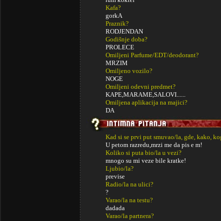
Kafa?
gorkA
Praznik?
RODJENDAN
Godišnje doba?
PROLECE
Omiljeni Parfume/EDT/deodorant?
MRZIM
Omiljeno vozilo?
NOGE
Omiljeni odevni predmet?
KAPE,MARAME,SALOVI......
Omiljena aplikacija na majici?
DA
Kad si se prvi put smuvao/la, gde, kako, k
U petom razredu,mrzi me da pis e m!
Koliko si puta bio/la u vezi?
mnogo su mi veze bile kratke!
Ljubio/la?
previse
Radio/la na ulici?
?
Varao/la na testu?
dadada
Varao/la partnera?