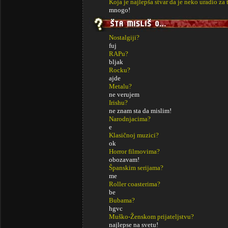
Koja je najlepša stvar da je neko uradio za 
mnogo!
Nostalgiji?
fuj
RAPu?
bljak
Rocku?
ajde
Metalu?
ne verujem
Irishu?
ne znam sta da mislim!
Narodnjacima?
e
Klasičnoj muzici?
ok
Horror filmovima?
obozavam!
Španskim serijama?
me
Roller coasterima?
be
Bubama?
hgvc
Muško-Ženskom prijateljstvu?
najlepse na svetu!