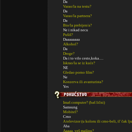
Da
Varao/la na testu?
Da
Varao/la partnera?
Da
Bio/la prebijen/a?
Ne i nikad necu
Pušiš?
Daaaaaaaa
Alkohol?
Da
Droge?
Da i to vrlo cesto,koka.....
Iskrao/la se iz kuće?
NE
Gledao porno film?
Ne
Konzerva ili avanturista?
Yes
Imaš computer? (baš lični)
Samsung
Mobitel?
Crno
A televizor (u koloru ili crno-beli, il' čak lj
Aha
Aaaaa, veš mašinu?