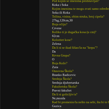
Pod kojim se imenima predstavljaš?
Koka i Soka
Kojim imenima te mogu zvati samo određe
Soka ili Koka
Težina, visina, obim struka, broj cipela?
27kg,120cm,30
Boja očiju?
Crvene
Koliko ti je dugačka kosa (u cm)?
62cm
Koloritet kose?
Zelena
Da li si se ikad šišao/la na "šerpu"?
Da
Krvna Grupa?
O
Boja Kože?
Zuta
Osnovna Škola?
Branko Radicevic
Srednja Škola?
Srednja djubretarska
Fakultetska Škola?
Pravni fakultet
Da li si golicljiv/a?
Ne,mozda
Kad bi promenio/la nešto na sebi, šta bi to 
Guzica