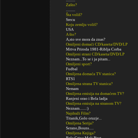
Zašto?
..........
Šta voliš?
Srecu
Koju zemlju voliš?
USA
A što?
A,sto sve mora da znas?
Omiljeni domaći CD/kaseta/DVD/LP
Mrtva Priroda 1981-Riblja Corba
Omiljeni strani CD/kaseta/DVD/LP
Neznam...To se i ja pitam...
Omiljeni sport?
Fudbal
Omiljena domaća TV stanica?
RTS1
Omiljena strana TV stanica?
Nemam
Omiljena emisija na domaćem TV?
Ranjeni orao i Bela ladja
Omiljena emisija na stranom TV?
Neznam.......:)
Najdraži Film?
Titanik,Golo oruzje...
Omiljena Serija?
Serano,Bouns.....
Omiljena Knjiga?
Bela Griva,Mali Pirat.....