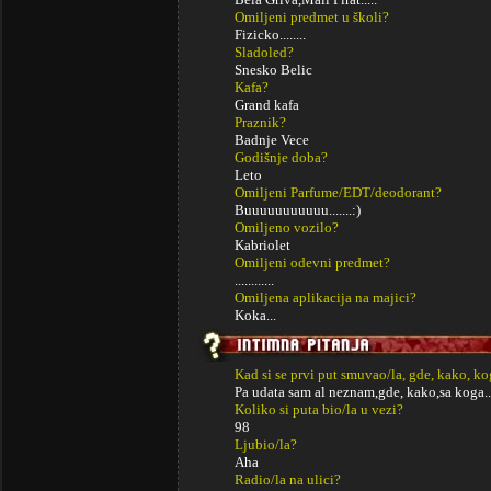
Omiljeni predmet u školi?
Fizicko........
Sladoled?
Snesko Belic
Kafa?
Grand kafa
Praznik?
Badnje Vece
Godišnje doba?
Leto
Omiljeni Parfume/EDT/deodorant?
Buuuuuuuuuuu.......:)
Omiljeno vozilo?
Kabriolet
Omiljeni odevni predmet?
............
Omiljena aplikacija na majici?
Koka...
Kad si se prvi put smuvao/la, gde, kako, k
Pa udata sam al neznam,gde, kako,sa koga..
Koliko si puta bio/la u vezi?
98
Ljubio/la?
Aha
Radio/la na ulici?