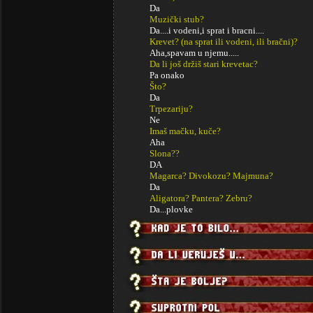
Da
Muzički stub?
Da....i vodeni,i sprat i bracni....
Krevet? (na sprat ili vodeni, ili bračni)?
Aha,spavam u njemu.....
Da li još držiš stari krevetac?
Pa onako
Što?
Da
Trpezariju?
Ne
Imaš mačku, kuče?
Aha
Slona??
DA
Magarca? Divokozu? Majmuna?
Da
Aligatora? Pantera? Zebru?
Da...plovke