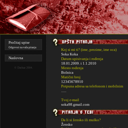
Pročitaj upise
Odgovori na vaša pitanja
Koj si mi ti? (ime, prezime, ime oca)
Soka Koka
Naslovna
Datum upisivanja i rođenja
18.01.2009. i
1.1.2010
Mesto rođenja
©
Dachaz
2004.
Bolnica
Matični broj
12345678910
Potpuna adresa sa telefonom i mobilnim
......
Tvoj e-mail
soka98.gmail.com
Da li si žensko ili muško?
Žensko