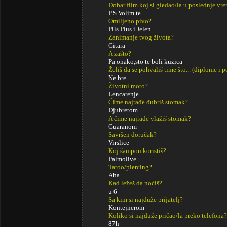
Dobar film koj si gledao/la u poslednje vr
P.S.Volim te
Omiljeno pivo?
Pils Plus i Jelen
Zanimanje tvog života?
Gitara
A zašto?
Pa onako,sto te boli kuzica
Želiš da se pohvališ time što... (diplome i
Ne bre...
Životni moto?
Lencarenje
Čime najrađe đubriš stomak?
Djubretom
A čime najrađe vlažiš stomak?
Guaranom
Savršen doručak?
Virslice
Koj šampon koristiš?
Palmolive
Tatoo/piercing?
Aha
Kad ležeš da noćiš?
u 6
Sa kim si najduže prijatelj?
Kontejnerom
Koliko si najduže pričao/la preko telefona?
87h