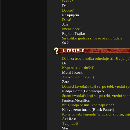
Pevaš?
Da
Dobro?
Rasipujem
Deca?
Aha
Imena dece?
Rajko i Trajko
Sa koliko godina si/bi se oženio/udala?
Sa 2
Da li za tebe muzika određuje stil življenja
Da
Koju muziku slušaš?
Metal i Rock
A što? (ne bi moglo)
Zato
Domaci izvođači koji su, po tebi, vredni s
Riblja Corba ,Generacija 5...
Strani izvođači koji su, po tebi, vredni sp
Pantera,Metallica...
Najgluplja pesma ikad napisana?
Kakvu zenu imam-(Black Panter)
Ko je po tebi legenda (u muzici, sportu, ni
Axl Rose
Tvoj idol?
Slash