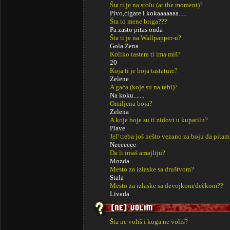
Šta ti je na stolu (at the moment)?
Pivo,cigare i kokaaaaaaa.....
Šta to mene briga???
Pa zasto pitas onda
Šta ti je na Wallpapper-u?
Gola Zena
Koliko tastera ti ima miš?
20
Koja ti je boja tastature?
Zelene
A gaća (koje su na tebi)?
Na koku.......
Omiljena boja?
Zelena
A koje boje su ti zidovi u kupatilu?
Plave
Jel' treba još nešto vezano za boju da pitam
Neeeeeee
Da li imaš amajliju?
Mozda
Mesto za izlaske sa društvom?
Stala
Mesto za izlaske sa devojkom/dečkom??
Livada
Šta ne voliš i koga ne voliš?
..........