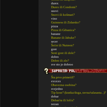
durex
Durex ili Condomi?
snovi
Snovi ili košmari?
vino
Guinness ili Zidarsko?
pizza
Pizza ili Gibanica?
banane
Banane ili Jabuke?
secer
Šećer ili Nutreen?
gore
Sesti gore ili dole?
dobro
Dobro ili zlo?
sve sto je dobroo
Šta prvo primetiš?
exxxxx
Obavezna osobina?
svejedno
Tip kose? (kratka/duga, ravna/talasasta...)?
dobar
Dobar/ra ili loš/a?
nezan