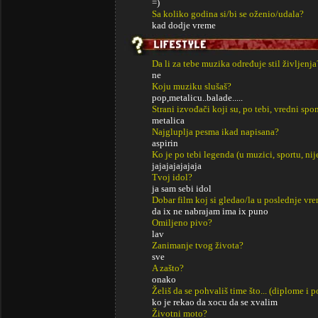
=)
Sa koliko godina si/bi se oženio/udala?
kad dodje vreme
Da li za tebe muzika određuje stil življenja
ne
Koju muziku slušaš?
pop,metalicu..balade.....
Strani izvođači koji su, po tebi, vredni sp
metalica
Najgluplja pesma ikad napisana?
aspirin
Ko je po tebi legenda (u muzici, sportu, ni
jajajajajajaja
Tvoj idol?
ja sam sebi idol
Dobar film koj si gledao/la u poslednje vr
da ix ne nabrajam ima ix puno
Omiljeno pivo?
lav
Zanimanje tvog života?
sve
A zašto?
onako
Želiš da se pohvališ time što... (diplome i
ko je rekao da xocu da se xvalim
Životni moto?