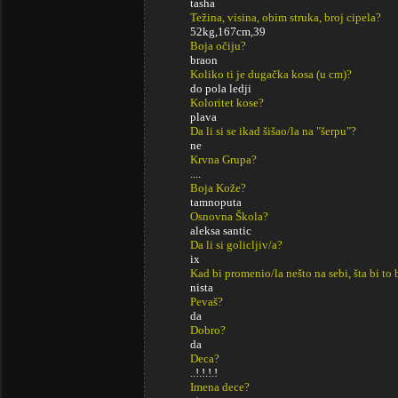
tasha
Težina, visina, obim struka, broj cipela?
52kg,167cm,39
Boja očiju?
braon
Koliko ti je dugačka kosa (u cm)?
do pola ledji
Koloritet kose?
plava
Da li si se ikad šišao/la na "šerpu"?
ne
Krvna Grupa?
....
Boja Kože?
tamnoputa
Osnovna Škola?
aleksa santic
Da li si golicljiv/a?
ix
Kad bi promenio/la nešto na sebi, šta bi to 
nista
Pevaš?
da
Dobro?
da
Deca?
..!.!.!.!
Imena dece?