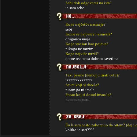
Sebi dok odgovaraš na ista?
ja sam sebe
Ko te najčešće nasmeje?
sebi
Kome se najčešće nasmešiš?
drugarica moja
Ko je smešan kao pojava?
nikoga ne mrzim
Koga najviše mrziš?
dobre osobe sa dobrim savetima
Text pesme (nemoj citirati celu)?
ixxxxxxxxxxxx
Savet koji si dao/la?
nisam ga ni imala
Posao koj si dosad imao/la?
nenenenenene
Da li sam nešto zaboravio da pitam? (daj i 
koliko je sati????