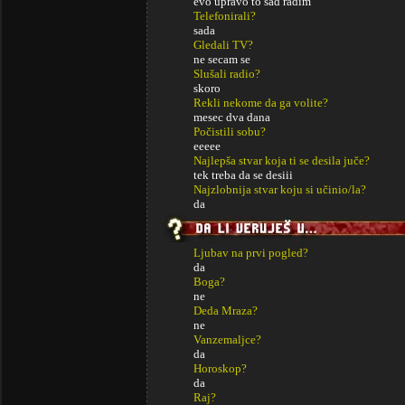
evo upravo to sad radim
Telefonirali?
sada
Gledali TV?
ne secam se
Slušali radio?
skoro
Rekli nekome da ga volite?
mesec dva dana
Počistili sobu?
eeeee
Najlepša stvar koja ti se desila juče?
tek treba da se desiii
Najzlobnija stvar koju si učinio/la?
da
Ljubav na prvi pogled?
da
Boga?
ne
Deda Mraza?
ne
Vanzemaljce?
da
Horoskop?
da
Raj?