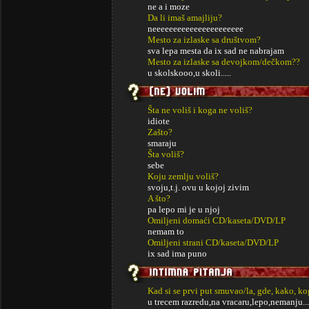
ne a i moze
Da li imaš amajliju?
neeeeeeeeeeeeeeeeeeeeee
Mesto za izlaske sa društvom?
sva lepa mesta da ix sad ne nabrajam
Mesto za izlaske sa devojkom/dečkom??
u skolskooo,u skoli.....
Šta ne voliš i koga ne voliš?
idiote
Zašto?
smaraju
Šta voliš?
sebe
Koju zemlju voliš?
svoju,t.j. ovu u kojoj zivim
A što?
pa lepo mi je u njoj
Omiljeni domaći CD/kaseta/DVD/LP
nemam to
Omiljeni strani CD/kaseta/DVD/LP
ix sad ima puno
Kad si se prvi put smuvao/la, gde, kako, k
u trecem razredu,na vracaru,lepo,nemanju....