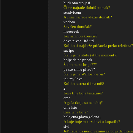
budi ono sto jesi
Čime najrađe đubriš stomak?
sendvicom
A čime najrađe vlažiš stomak?
vodom
Savršen doručak?
meeeeeek
Koj šampon koristiš?
dove nivea...itd.itd.
Koliko si najduže pričao/la preko telefona?
sat ipo
Šta ti je na stolu (at the moment)?
bolje da ne pricak
Šta to mene briga???
pa sto si me pitao??
Šta ti je na Wallpapper-u?
ja i my love
Koliko tastera ti ima miš?
2
Koja ti je boja tastature?
crna
A gaća (koje su na tebi)?
crne isto
Omiljena boja?
bela,crna,plava,zelena..
A koje boje su ti zidovi u kupatilu?
sivi
Jel' treba još nešto vezano za boju da pitam