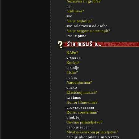
Nežan/na ili grub/a?
ne
Stidljiv/a?
sve
Šta je najbolje?
sve..sala zavisi od osobe
Šta je najgore u vezi njih?
ima ix puno
RAPu?
vrxxxxx
Rocku?
takodje
Irishu?
ne bas
Narodnjacima?
onako
Klasičnoj muzici?
tu i tamo
Horror filmovima?
vrx vrxovaaaaaa
Roller coasterima?
bljak fuj
On-line prijateljstvu?
pa to je super..
Muško-Ženskom prijateljstvu?
pa nije idiot pitanja su vrxxxxx