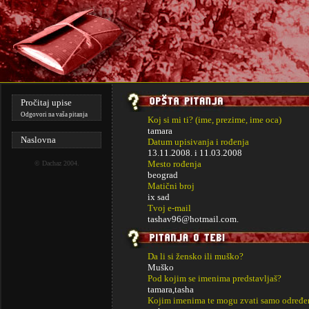
Pročitaj upise
Odgovori na vaša pitanja
Koj si mi ti? (ime, prezime, ime oca)
tamara
Naslovna
Datum upisivanja i rođenja
13.11.2008. i
11.03.2008
Mesto rođenja
©
Dachaz
2004.
beograd
Matični broj
ix sad
Tvoj e-mail
tashav96@hotmail.com
.
Da li si žensko ili muško?
Muško
Pod kojim se imenima predstavljaš?
tamara,tasha
Kojim imenima te mogu zvati samo određe