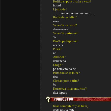
Koliko si puta bio/la u vezi?
ix sad
Ljubio/la?
..........mmmmmmmmmmmm.....
Radio/la na ulici?
neee
Varao/la na testu?
daaaaaaaaa
Varao/la partnera?
%
Bio/la prebijen/a?
neeeeee
Pušiš?
ne
Alkohol?
daneneda
Droge?
pa naravno da ne
Iskrao/la se iz kuće?
daa
Gledao porno film?
%
Konzerva ili avanturista?
da,i laptop
Imaš computer? (baš lični)
dada nokia n96