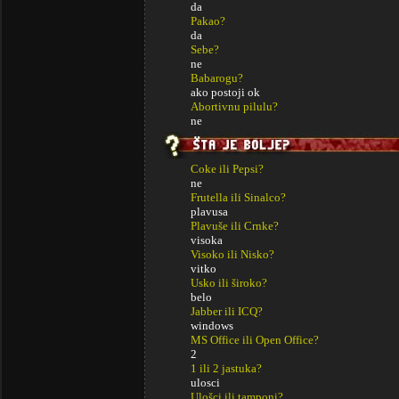
da
Pakao?
da
Sebe?
ne
Babarogu?
ako postoji ok
Abortivnu pilulu?
ne
Coke ili Pepsi?
ne
Frutella ili Sinalco?
plavusa
Plavuše ili Crnke?
visoka
Visoko ili Nisko?
vitko
Usko ili široko?
belo
Jabber ili ICQ?
windows
MS Office ili Open Office?
2
1 ili 2 jastuka?
ulosci
Ulošci ili tamponi?