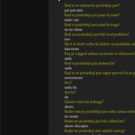
Kad si se tuširao/la poslednji put?
pre par min
Kad si poslednji put prao/la zube?
malo cas
Kad si poslednji put prao/la noge?
ne ne idem
Kad ste poslednji put bili kod pedikira?
nee
Da li si ikad vodio/la ljubav na podiumu za
daa nista
Koj je najgori odmor na kome si obitavao/l
sada
Kad si poslednji put plakao/la?
sada
Kad si se poslednji put super proveo/la sa p
neeeeeeeee
Sex?
sada da
Jeo/la?
da
Zaista voleo/la nekoga?
skoro
Kada vam je poslednji put neko zaista ned
ne znam
Kada ste poslednji put bili odbačeni?
skoro slucajno
Kada ste poslednji put udarili nekog?