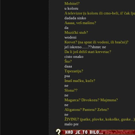
Mobitel?
u koloru
A televizor (u koloru ili crno-beli, il' čak lj
dadada sinko
Aaaaa, veš mašinu?
da
Muzički stub?
wodeni
Krevet? (na sprat ili vodeni, ili bračni)?
jel iskreno.......??shmrc ne
Da li još držiš stari krevetac?
cisto onako
Što?
daaa
Trpezariju?
psa
Imaš mačku, kuče?
ne
Slona??
ne
Magarca? Divokozu? Majmuna?
ne
Aligatora? Pantera? Zebru?
ne
ŽIVINU? (patke, plovke, kokoške, guske...)
malo pre