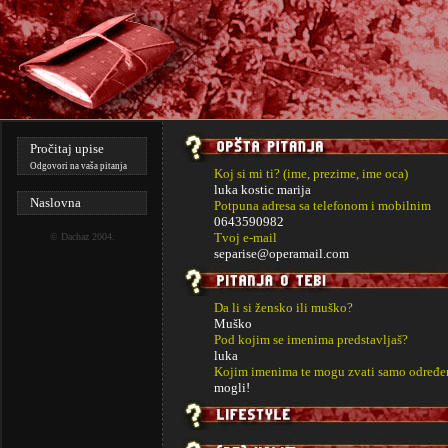
Pročitaj upise
Odgovori na vaša pitanja
Koj si mi ti? (ime, prezime, ime oca)
luka kostic marija
Naslovna
Potpuna adresa sa telefonom i mobilnim
0643590982
Tvoj e-mail
©
Dachaz
2004.
separise@operamail.com
Da li si žensko ili muško?
Muško
Pod kojim se imenima predstavljaš?
luka
Kojim imenima te mogu zvati samo određe
mogli!