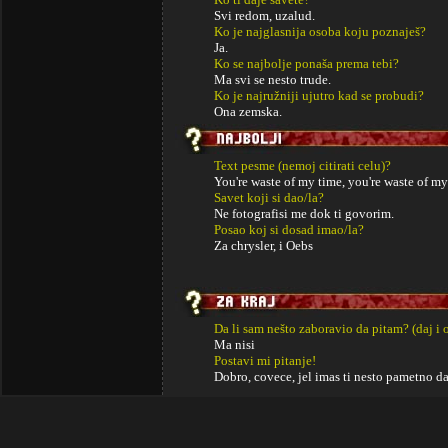
Svi redom, uzalud.
Ko je najglasnija osoba koju poznaješ?
Ja.
Ko se najbolje ponaša prema tebi?
Ma svi se nesto trude.
Ko je najružniji ujutro kad se probudi?
Ona zemska.
Text pesme (nemoj citirati celu)?
You're waste of my time, you're waste of my
Savet koji si dao/la?
Ne fotografisi me dok ti govorim.
Posao koj si dosad imao/la?
Za chrysler, i Oebs
Da li sam nešto zaboravio da pitam? (daj i 
Ma nisi
Postavi mi pitanje!
Dobro, covece, jel imas ti nesto pametno da