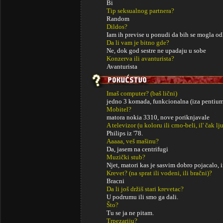
Bi
Tip seksualnog partnera?
Random
Dildos?
Iam ih previse u ponudi da bih se mogla odlu
Da li vam je bitno gde?
Ne, dok god sestre ne upadaju u sobe
Konzerva ili avanturista?
Avanturista
Imaš computer? (baš lični)
jedno 3 komada, funkcionalna (iza pentiu
Mobitel?
matora nokia 3310, nove poriknjavale
A televizor (u koloru ili crno-beli, il' čak lj
Philips iz '78.
Aaaaa, veš mašinu?
Da, jasem na centrifugi
Muzički stub?
Njet, matori kas je sasvim dobro pojacalo, 
Krevet? (na sprat ili vodeni, ili bračni)?
Bracni
Da li još držiš stari krevetac?
U podrumu ili smo ga dali.
Što?
Tu se ja ne pitam.
Trpezariju?