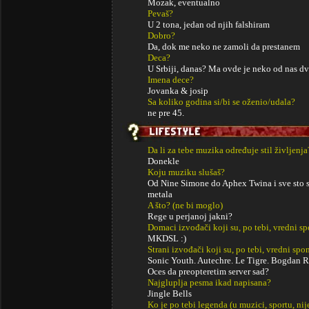
Mozak, eventualno
Pevaš?
U 2 tona, jedan od njih falshiram
Dobro?
Da, dok me neko ne zamoli da prestanem
Deca?
U Srbiji, danas? Ma ovde je neko od nas dv
Imena dece?
Jovanka & josip
Sa koliko godina si/bi se oženio/udala?
ne pre 45.
Da li za tebe muzika određuje stil življenja
Donekle
Koju muziku slušaš?
Od Nine Simone do Aphex Twina i sve sto s
metala
A što? (ne bi moglo)
Rege u perjanoj jakni?
Domaci izvođači koji su, po tebi, vredni s
MKDSL :)
Strani izvođači koji su, po tebi, vredni sp
Sonic Youth. Autechre. Le Tigre. Bogdan Ra
Oces da preopteretim server sad?
Najgluplja pesma ikad napisana?
Jingle Bells
Ko je po tebi legenda (u muzici, sportu, ni