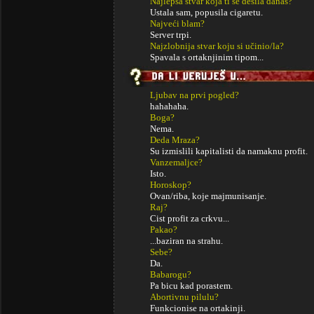
Najlepša stvar koja ti se desila danas?
Ustala sam, popusila cigaretu.
Najveći blam?
Server trpi.
Najzlobnija stvar koju si učinio/la?
Spavala s ortaknjinim tipom...
Ljubav na prvi pogled?
hahahaha.
Boga?
Nema.
Deda Mraza?
Su izmislili kapitalisti da namaknu profit.
Vanzemaljce?
Isto.
Horoskop?
Ovan/riba, koje majmunisanje.
Raj?
Cist profit za crkvu...
Pakao?
...baziran na strahu.
Sebe?
Da.
Babarogu?
Pa bicu kad porastem.
Abortivnu pilulu?
Funkcionise na ortakinji.