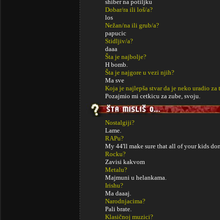
shiber na potiljku
Dobar/ra ili loš/a?
los
Nežan/na ili grub/a?
papucic
Stidljiv/a?
daaa
Šta je najbolje?
H bomb.
Šta je najgore u vezi njih?
Ma sve
Koja je najlepša stvar da je neko uradio za 
Pozajmio mi cetkicu za zube, svoju.
Nostalgiji?
Lame.
RAPu?
My 44'll make sure that all of your kids don'
Rocku?
Zavisi kakvom
Metalu?
Majmuni u helankama.
Irishu?
Ma daaaj.
Narodnjacima?
Pali brate.
Klasičnoj muzici?