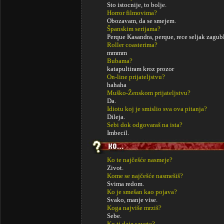
Sto istocnije, to bolje.
Horror filmovima?
Obozavam, da se smejem.
Španskim serijama?
Perque Kasandra, perque, rece seljak zagubl
Roller coasterima?
mmmm
Bubama?
katapultiram kroz prozor
On-line prijateljstvu?
hahaha
Muško-Ženskom prijateljstvu?
Da.
Idiotu koj je smislio sva ova pitanja?
Dileja.
Sebi dok odgovaraš na ista?
Imbecil.
Ko te najčešće nasmeje?
Zivot.
Kome se najčešće nasmešiš?
Svima redom.
Ko je smešan kao pojava?
Svako, manje vise.
Koga najviše mrziš?
Sebe.
Ko ti daje savete?