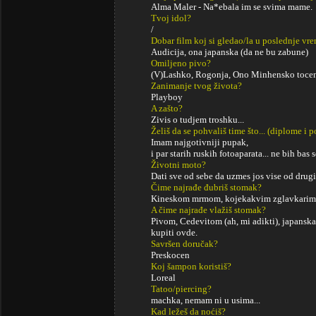
Alma Maler - Na*ebala im se svima mame.
Tvoj idol?
/
Dobar film koj si gledao/la u poslednje vr
Audicija, ona japanska (da ne bu zabune)
Omiljeno pivo?
(V)Lashko, Rogonja, Ono Minhensko toceno s
Zanimanje tvog života?
Playboy
A zašto?
Zivis o tudjem troshku...
Želiš da se pohvališ time što... (diplome i
Imam najgotivniji pupak,
i par starih ruskih fotoaparata... ne bih bas se
Životni moto?
Dati sve od sebe da uzmes jos vise od drugi
Čime najrađe đubriš stomak?
Kineskom mrmom, kojekakvim zglavkarim i
A čime najrađe vlažiš stomak?
Pivom, Cedevitom (ah, mi adikti), japansk
kupiti ovde.
Savršen doručak?
Preskocen
Koj šampon koristiš?
Loreal
Tatoo/piercing?
machka, nemam ni u usima...
Kad ležeš da noćiš?