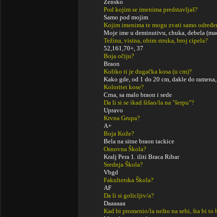
Žensko
Pod kojim se imenima predstavljaš?
Samo pod mojim
Kojim imenima te mogu zvati samo određe
Moje ime u deminutivu, chuka, debela (mad
Težina, visina, obim struka, broj cipela?
52,161,70+, 37
Boja očiju?
Braon
Koliko ti je dugačka kosa (u cm)?
Kako gde, od 1 do 20 cm, dakle do ramena, 
Koloritet kose?
Crna, sa malo braon i sede
Da li si se ikad šišao/la na "šerpu"?
Upravo
Krvna Grupa?
A+
Boja Kože?
Bela na sitne braon tackice
Osnovna Škola?
Kralj Pera 1. iliti Braca Ribar
Srednja Škola?
Vbgd
Fakultetska Škola?
AF
Da li si golicljiv/a?
Daaaaaa
Kad bi promenio/la nešto na sebi, šta bi to 