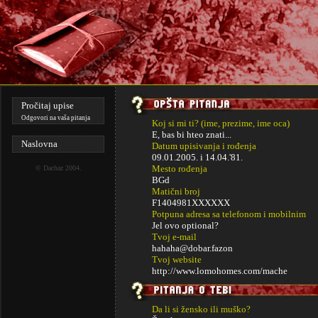
Pročitaj upise
Odgovori na vaša pitanja
Koj si mi ti? (ime, prezime, ime oca)
E, bas bi hteo znati...
Naslovna
Datum upisivanja i rođenja
09.01.2005. i
14.04.'81.
Mesto rođenja
©
Dachaz
2004.
BGd
Matični broj
F1404981XXXXXX
Potpuna adresa sa telefonom i mobilnim
Jel ovo optional?
Tvoj e-mail
hahaha@dobar.fazon
Tvoj website
http://www.lomohomes.com/mache
Da li si žensko ili muško?