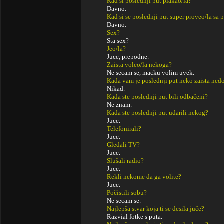
Kad si poslednji put plakao/la?
Davno.
Kad si se poslednji put super proveo/la sa p
Davno.
Sex?
Sta sex?
Jeo/la?
Juce, prepodne.
Zaista voleo/la nekoga?
Ne secam se, macku volim uvek.
Kada vam je poslednji put neko zaista ned
Nikad.
Kada ste poslednji put bili odbačeni?
Ne znam.
Kada ste poslednji put udarili nekog?
Juce.
Telefonirali?
Juce.
Gledali TV?
Juce.
Slušali radio?
Juce.
Rekli nekome da ga volite?
Juce.
Počistili sobu?
Ne secam se.
Najlepša stvar koja ti se desila juče?
Razvial fotke s puta.