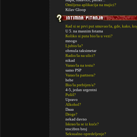
Omiljena aplikacija na majici?
Kilav Gloop
Kad si se prvi put smuvao/la, gde, kako, k
U 5. na masnim fotama
Koliko si puta bio/la u vezi?
mnogo
Ljubio/la?
obrnula taksimetar
Radio/la na ulici?
nikad
Varao/la na testu?
samo PSP
Varao/la partnera?
hehe
Bio/la prebijen/a?
4-5, jedan urgentni
Pušiš?
Upravo
Alkohol?
Daaa
Droge?
nekad davno
Iskrao/la se iz kuće?
trocifren broj
Seksualno opredeljenje?