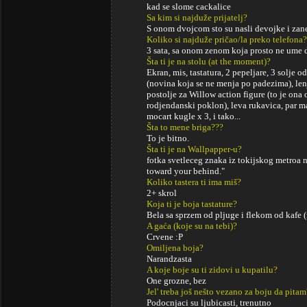
kad se slome cackalice
Sa kim si najduže prijatelj?
S onom dvojcom sto su nasli devojke i za
Koliko si najduže pričao/la preko telefona?
3 sata, sa onom zenom koja prosto ne ume 
Šta ti je na stolu (at the moment)?
Ekran, mis, tastatura, 2 pepeljare, 3 solje o
(novina koja se ne menja po padezima), lenj
postolje za Willow action figure (to je ona 
rodjendanski poklon), leva rukavica, par m
mocart kugle x 3, i tako...
Šta to mene briga???
To je bitno.
Šta ti je na Wallpapper-u?
fotka svetleceg znaka iz tokijskog metroa 
toward your behind."
Koliko tastera ti ima miš?
2+ skrol
Koja ti je boja tastature?
Bela sa sprzem od pljuge i flekom od kafe 
A gaća (koje su na tebi)?
Crvene :P
Omiljena boja?
Narandzasta
A koje boje su ti zidovi u kupatilu?
One grozne, bez
Jel' treba još nešto vezano za boju da pitam
Podocnjaci su ljubicasti, trenutno