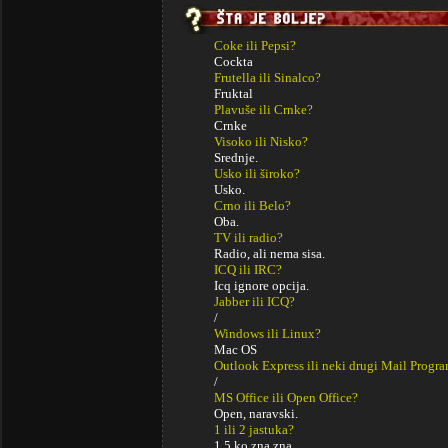
Coke ili Pepsi?
Cockta
Frutella ili Sinalco?
Fruktal
Plavuše ili Crnke?
Crnke
Visoko ili Nisko?
Srednje.
Usko ili široko?
Usko.
Crno ili Belo?
Oba.
TV ili radio?
Radio, ali nema sisa.
ICQ ili IRC?
Icq ignore opcija.
Jabber ili ICQ?
/
Windows ili Linux?
Mac OS
Outlook Express ili neki drugi Mail Progr
/
MS Office ili Open Office?
Open, naravski.
1 ili 2 jastuka?
1,5 ko zna zna