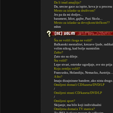
Da li imaš amajliju?
Da, srecne gace za ispite, keva je u procesu
Mesto za izlaske sa društvom?
Jes pa da mi dodjes...
bassment, Idiot, gajbe, Pazi Skola....
Mesto za izlaske sa devojkom/dečkom??
mhm
Šta ne voliš i koga ne voliš?
Balkanski mentalitet, krezave ljude, radika
volim nikog, kad bolje razmislim
Zašto?
Zato sto su dileje.
Šta voliš?
Lepe stvari, estetske ugodjaje, sve sto prij
Koju zemlju voliš?
Francusku, Holandiju, Nemacku, Austriju...
A što?
Imaju dizajnirane bandere, ako nista drugo.
Omiljeni domaći CD/kaseta/DVD/LP
/
Omiljeni strani CD/kaseta/DVD/LP
/
Omiljeni sport?
Skijanje, ma bilo koji individualni
Omiljena domaća TV stanica?
Zje B92, kad vec moram da odlucim