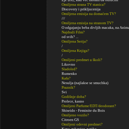
Omiljena strana TV stanica?
Discovery i prikljucenija
Omiljena emisija na domaćem TV?
///
Omiljena emisija na stranom TV?
O odgajanju beba divljih macaka, na Animal
Najdraži Film?
od svih? ...
Omiljena Serija?
/
Omiljena Knjiga?
/
Omiljeni predmet u školi?
Likovno
Sladoled?
Rumenko
Kafa?
Nesulja (najlakse se smuchka)
Praznik?
Svi
Godišnje doba?
Prolece, kasno
Omiljeni Parfume/EDT/deodorant?
Shiseido - Feminite du Bois
Omiljeno vozilo?
Citroen GS
Omiljeni odevni predmet?
Kapa, rukavice, patike...