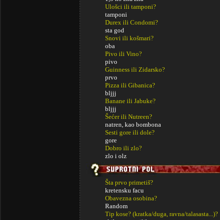
Ulošci ili tamponi?
tamponi
Durex ili Condomi?
sta god
Snovi ili košmari?
oba
Pivo ili Vino?
pivo
Guinness ili Zidarsko?
prvo
Pizza ili Gibanica?
bljjj
Banane ili Jabuke?
bljjj
Šećer ili Nutreen?
natren, kao bombona
Sesti gore ili dole?
gore
Dobro ili zlo?
zlo i olz
Šta prvo primetiš?
kretensku facu
Obavezna osobina?
Random
Tip kose? (kratka/duga, ravna/talasasta...)?