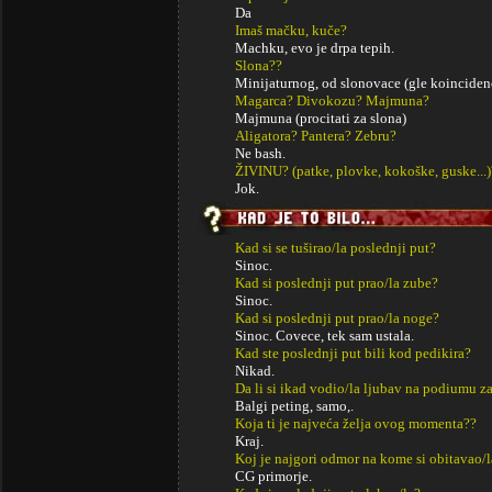
Da
Imaš mačku, kuče?
Machku, evo je drpa tepih.
Slona??
Minijaturnog, od slonovace (gle koinciden
Magarca? Divokozu? Majmuna?
Majmuna (procitati za slona)
Aligatora? Pantera? Zebru?
Ne bash.
ŽIVINU? (patke, plovke, kokoške, guske...)
Jok.
Kad si se tuširao/la poslednji put?
Sinoc.
Kad si poslednji put prao/la zube?
Sinoc.
Kad si poslednji put prao/la noge?
Sinoc. Covece, tek sam ustala.
Kad ste poslednji put bili kod pedikira?
Nikad.
Da li si ikad vodio/la ljubav na podiumu za
Balgi peting, samo,.
Koja ti je najveća želja ovog momenta??
Kraj.
Koj je najgori odmor na kome si obitavao/l
CG primorje.