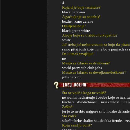
4
Koja ti je boja tastature?
black narawno
A gaća (koje su na tebi)?
bozhe....crno zelene
Omiljena boja?
black green white
A koje boje su ti zidovi u kupatilu?
white
Jel' treba još nešto vezano za boju da pitam
samo pitaj josh koje mi je boje punjach za
Da li imaš amajliju?
ne
Mesto za izlaske sa društvom?
world party sub club jobs
Mesto za izlaske sa devojkom/dečkom??
jobs parkich
Šta ne voliš i koga ne voliš?
ne wolim trachatenje i osobe koje se naziw
trachare...dwolichnost.....neiskrenost....i ta s
Zašto?
jer je to neshto najgore shto mozhe da zad
Šta voliš?
sebe!!~ hehe shalim se...dechka frende... zez
Koju zemlju voliš?
shpaniju