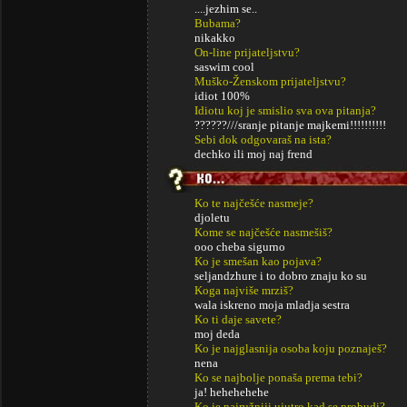
....jezhim se..
Bubama?
nikakko
On-line prijateljstvu?
saswim cool
Muško-Ženskom prijateljstvu?
idiot 100%
Idiotu koj je smislio sva ova pitanja?
??????///sranje pitanje majkemi!!!!!!!!!!
Sebi dok odgovaraš na ista?
dechko ili moj naj frend
Ko te najčešće nasmeje?
djoletu
Kome se najčešće nasmešiš?
ooo cheba sigurno
Ko je smešan kao pojava?
seljandzhure i to dobro znaju ko su
Koga najviše mrziš?
wala iskreno moja mladja sestra
Ko ti daje savete?
moj deda
Ko je najglasnija osoba koju poznaješ?
nena
Ko se najbolje ponaša prema tebi?
ja! hehehehehe
Ko je najružniji ujutro kad se probudi?