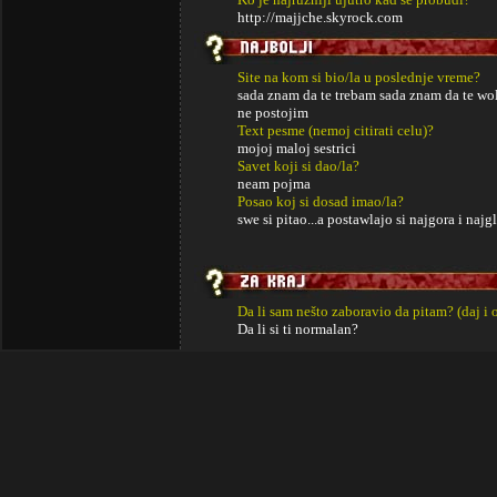
http://majjche.skyrock.com
Site na kom si bio/la u poslednje vreme?
sada znam da te trebam sada znam da te wo
ne postojim
Text pesme (nemoj citirati celu)?
mojoj maloj sestrici
Savet koji si dao/la?
neam pojma
Posao koj si dosad imao/la?
swe si pitao...a postawlajo si najgora i najg
Da li sam nešto zaboravio da pitam? (daj i 
Da li si ti normalan?