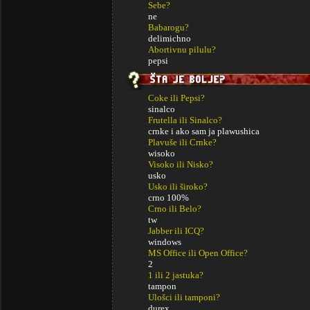
Sebe?
ne
Babarogu?
delimichno
Abortivnu pilulu?
pepsi
Coke ili Pepsi?
sinalco
Frutella ili Sinalco?
crnke i ako sam ja plawushica
Plavuše ili Crnke?
wisoko
Visoko ili Nisko?
usko
Usko ili široko?
crno 100%
Crno ili Belo?
tw
Jabber ili ICQ?
windows
MS Office ili Open Office?
2
1 ili 2 jastuka?
tampon
Ulošci ili tamponi?
durex