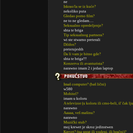
ne
Iskrao/la se iz kuće?
nekoliko puta
Gledao porno film?
ne to ne gledam.....
Seksualno opredeljenje?
shta te briga
Tip seksualnog partnera?
wi ste stwarno preterali
Dildos?
preterujeshh
Da li vam je bitno gde?
shta te briga!!!
Konzerva ili avanturista?
narawno imam 2 i jedan laptop
Imaš computer? (baš lični)
w580
Mobitel?
imam u koloru
A televizor (u koloru ili crno-beli, il' čak lj
narawno
Aaaaa, veš mašinu?
narawno
Muzički stub?
moj krewet je skroz jedinstwen
Krevet? (na sprat ili vodeni, ili bračni)?