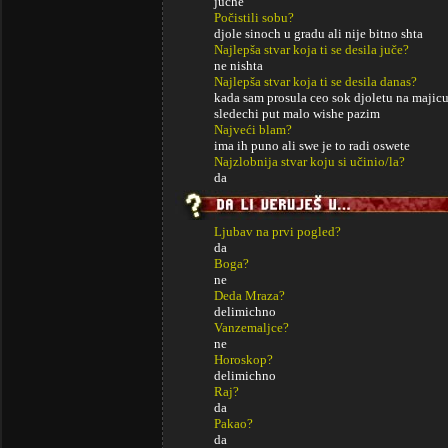
juche
Počistili sobu?
djole sinoch u gradu ali nije bitno shta
Najlepša stvar koja ti se desila juče?
ne nishta
Najlepša stvar koja ti se desila danas?
kada sam prosula ceo sok djoletu na majicu
sledechi put malo wishe pazim
Najveći blam?
ima ih puno ali swe je to radi oswete
Najzlobnija stvar koju si učinio/la?
da
Ljubav na prvi pogled?
da
Boga?
ne
Deda Mraza?
delimichno
Vanzemaljce?
ne
Horoskop?
delimichno
Raj?
da
Pakao?
da