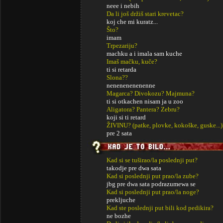
neee i nebih
Da li još držiš stari krevetac?
koj che mi kuratz...
Što?
imam
Trpezariju?
machku a i imala sam kuche
Imaš mačku, kuče?
ti si retarda
Slona??
nenenenenenenne
Magarca? Divokozu? Majmuna?
ti si otkachen nisam ja u zoo
Aligatora? Pantera? Zebru?
koji si ti retard
ŽIVINU? (patke, plovke, kokoške, guske...)
pre 2 sata
Kad si se tuširao/la poslednji put?
takodje pre dwa sata
Kad si poslednji put prao/la zube?
jbg pre dwa sata podrazumewa se
Kad si poslednji put prao/la noge?
prekljuche
Kad ste poslednji put bili kod pedikira?
ne bozhe