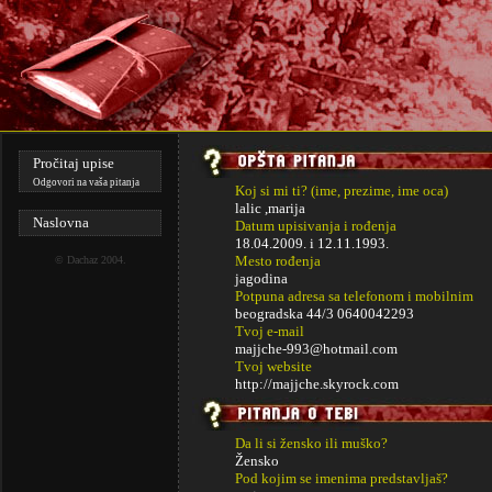
Pročitaj upise
Odgovori na vaša pitanja
Koj si mi ti? (ime, prezime, ime oca)
lalic ,marija
Naslovna
Datum upisivanja i rođenja
18.04.2009. i
12.11.1993.
Mesto rođenja
©
Dachaz
2004.
jagodina
Potpuna adresa sa telefonom i mobilnim
beogradska 44/3 0640042293
Tvoj e-mail
majjche-993@hotmail.com
Tvoj website
http://majjche.skyrock.com
Da li si žensko ili muško?
Žensko
Pod kojim se imenima predstavljaš?