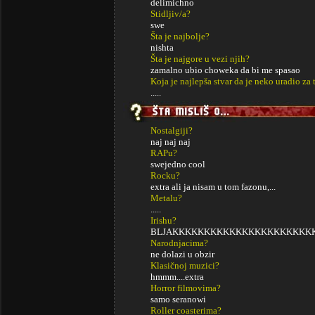
delimichno
Stidljiv/a?
swe
Šta je najbolje?
nishta
Šta je najgore u vezi njih?
zamalno ubio choweka da bi me spasao
Koja je najlepša stvar da je neko uradio za 
.....
Nostalgiji?
naj naj naj
RAPu?
swejedno cool
Rocku?
extra ali ja nisam u tom fazonu,...
Metalu?
.....
Irishu?
BLJAKKKKKKKKKKKKKKKKKKKKKK
Narodnjacima?
ne dolazi u obzir
Klasičnoj muzici?
hmmm....extra
Horror filmovima?
samo seranowi
Roller coasterima?