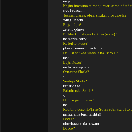
maja
Kojim imenima te mogu zvati samo određe
srce ludaca.....
Težina, visina, obim struka, broj cipela?
54kg 165cm
Boja očiju?
zeleno-plawe
Koliko ti je dugačka kosa (u cm)?
ne merim sorry
Koloritet kose?
plawa...narawno sada braon
Da li si se ikad šišao/la na "šerpu"?
nee
Boja Kože?
malo tamniji ten
Osnovna Škola?
/
Srednja Škola?
turistichka
Fakultetska Škola?
//
Da li si golicljiv/a?
ne
Kad bi promenio/la nešto na sebi, šta bi to 
nishta ama bash nishta!!!
Pevaš?
obozhawam da pewam
Dobro?