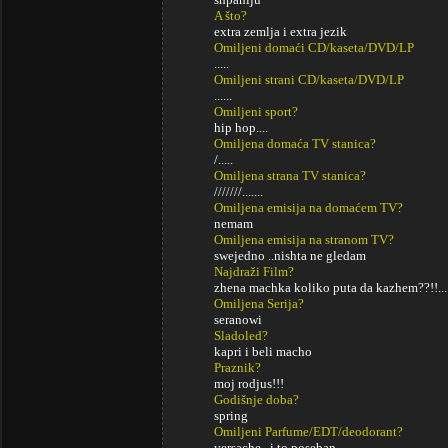
A što?
extra zemlja i extra jezik
Omiljeni domaći CD/kaseta/DVD/LP
.....
Omiljeni strani CD/kaseta/DVD/LP
......
Omiljeni sport?
hip hop....
Omiljena domaća TV stanica?
/.....
Omiljena strana TV stanica?
///////.......
Omiljena emisija na domaćem TV?
nemam
Omiljena emisija na stranom TV?
swejedno ..nishta ne gledam
Najdraži Film?
zhena machka koliko puta da kazhem??!!...
Omiljena Serija?
seranowi
Sladoled?
kapri i beli macho
Praznik?
moj rodjus!!!
Godišnje doba?
spring
Omiljeni Parfume/EDT/deodorant?
versache...i to poseban.........