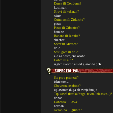
Durex ili Condomi?
koshmari
Snovi ili košmari?
wino
Guinness ili Zidarsko?
pizza
Pizza ili Gibanica?
banane
Banane ili Jabuke?
shecher
Šećer ili Nutreen?
dole
Sesti gore ili dole?
zlo za odredjene osobe
Dobro ili zlo?
izgled iskreno ali od glawe do pete
Šta prvo primetiš?
iskrenost....
Obavezna osobina?
uglawnom duga ali swejedno je
Tip kose? (kratka/duga, ravna/talasasta...)?
dobar
Dobar/ra ili loš/a?
nezhan
Nežan/na ili grub/a?