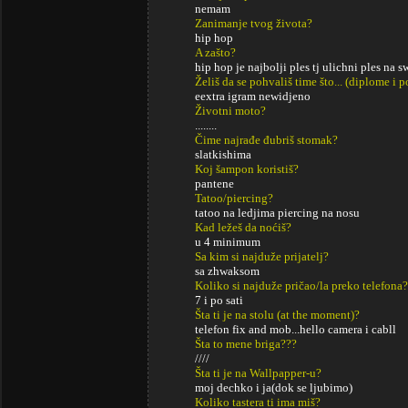
nemam
Zanimanje tvog života?
hip hop
A zašto?
hip hop je najbolji ples tj ulichni ples na swet
Želiš da se pohvališ time što... (diplome i
eextra igram newidjeno
Životni moto?
........
Čime najrađe đubriš stomak?
slatkishima
Koj šampon koristiš?
pantene
Tatoo/piercing?
tatoo na ledjima piercing na nosu
Kad ležeš da noćiš?
u 4 minimum
Sa kim si najduže prijatelj?
sa zhwaksom
Koliko si najduže pričao/la preko telefona?
7 i po sati
Šta ti je na stolu (at the moment)?
telefon fix and mob...hello camera i cabll
Šta to mene briga???
////
Šta ti je na Wallpapper-u?
moj dechko i ja(dok se ljubimo)
Koliko tastera ti ima miš?