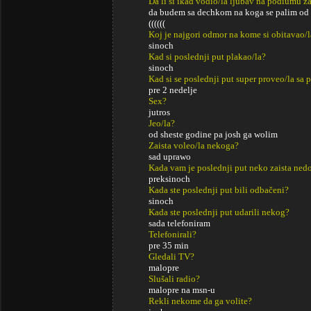
Da li si ikad vodio/la ljubav na podiumu za
da budem sa dechkom na koga se palim od sh
((((((
Koj je najgori odmor na kome si obitavao/l
sinoch
Kad si poslednji put plakao/la?
sinoch
Kad si se poslednji put super proveo/la sa p
pre 2 nedelje
Sex?
jutros
Jeo/la?
od sheste godine pa josh ga wolim
Zaista voleo/la nekoga?
sad uprawo
Kada vam je poslednji put neko zaista ned
preksinoch
Kada ste poslednji put bili odbačeni?
sinoch
Kada ste poslednji put udarili nekog?
sada telefoniram
Telefonirali?
pre 35 min
Gledali TV?
malopre
Slušali radio?
malopre na msn-u
Rekli nekome da ga volite?