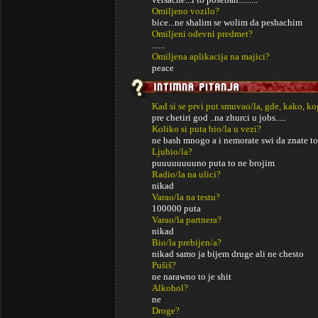
Omiljeno vozilo?
bice...ne shalim se wolim da peshachim
Omiljeni odevni predmet?
......
Omiljena aplikacija na majici?
peace
Kad si se prvi put smuvao/la, gde, kako, k
pre chetiri god ..na zhurci u jobs.....
Koliko si puta bio/la u vezi?
ne bash mnogo a i nemorate swi da znate to 
Ljubio/la?
puuuuuuuuno puta to ne brojim
Radio/la na ulici?
nikad
Varao/la na testu?
100000 puta
Varao/la partnera?
nikad
Bio/la prebijen/a?
nikad samo ja bijem druge ali ne chesto
Pušiš?
ne narawno to je shit
Alkohol?
ne
Droge?