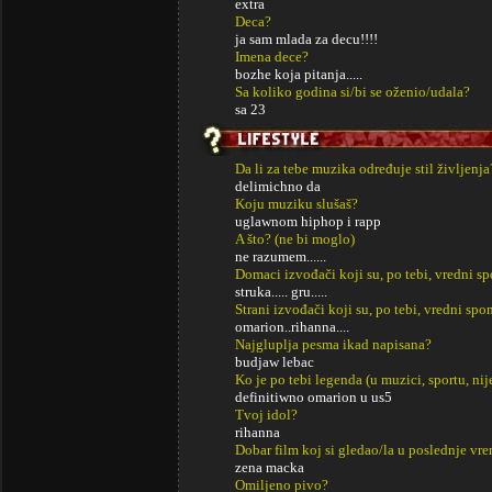
extra
Deca?
ja sam mlada za decu!!!!
Imena dece?
bozhe koja pitanja.....
Sa koliko godina si/bi se oženio/udala?
sa 23
Da li za tebe muzika određuje stil življenja
delimichno da
Koju muziku slušaš?
uglawnom hiphop i rapp
A što? (ne bi moglo)
ne razumem......
Domaci izvođači koji su, po tebi, vredni s
struka..... gru.....
Strani izvođači koji su, po tebi, vredni sp
omarion..rihanna....
Najgluplja pesma ikad napisana?
budjaw lebac
Ko je po tebi legenda (u muzici, sportu, ni
definitiwno omarion u us5
Tvoj idol?
rihanna
Dobar film koj si gledao/la u poslednje vr
zena macka
Omiljeno pivo?