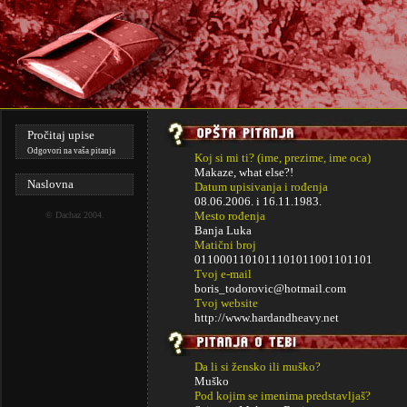
Pročitaj upise
Odgovori na vaša pitanja
Koj si mi ti? (ime, prezime, ime oca)
Makaze, what else?!
Naslovna
Datum upisivanja i rođenja
08.06.2006. i
16.11.1983.
Mesto rođenja
©
Dachaz
2004.
Banja Luka
Matični broj
0110001101011101011001101101
Tvoj e-mail
boris_todorovic@hotmail.com
Tvoj website
http://www.hardandheavy.net
Da li si žensko ili muško?
Muško
Pod kojim se imenima predstavljaš?