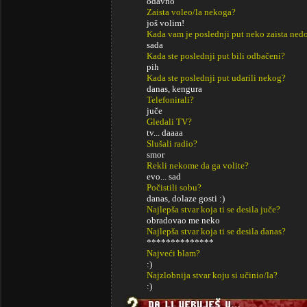
odavno
Zaista voleo/la nekoga?
još volim!
Kada vam je poslednji put neko zaista ned
sada
Kada ste poslednji put bili odbačeni?
pih
Kada ste poslednji put udarili nekog?
danas, kengura
Telefonirali?
juče
Gledali TV?
tv... daaaa
Slušali radio?
smor
Rekli nekome da ga volite?
evo... sad
Počistili sobu?
danas, dolaze gosti :)
Najlepša stvar koja ti se desila juče?
obradovao me neko
Najlepša stvar koja ti se desila danas?
**************
Najveći blam?
:)
Najzlobnija stvar koju si učinio/la?
:)