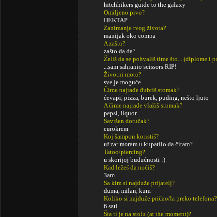
hitchhikers guide to the galaxy
Omiljeno pivo?
HEKTAP
Zanimanje tvog života?
manijak oko compa
A zašto?
zašto da da?
Želiš da se pohvališ time što... (diplome i
...sam sahranio scissors RIP!
Životni moto?
sve je moguće
Čime najrađe đubriš stomak?
ćevapi, pizza, burek, puding, nešto ljuto
A čime najrađe vlažiš stomak?
pepsi, liquor
Savršen doručak?
eurokrem
Koj šampon koristiš?
uf zar moram u kupatilo da čitam?
Tatoo/piercing?
u skorijoj budućnosti :)
Kad ležeš da noćiš?
3am
Sa kim si najduže prijatelj?
đuma, milan, kum
Koliko si najduže pričao/la preko telefona?
6 sati
Šta ti je na stolu (at the moment)?