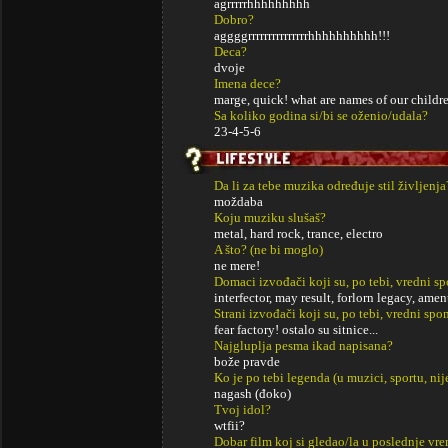
agrrrrrhhhhhhhhh
Dobro?
aggggrrrrrrrrrrrrrrrhhhhhhhhhh!!!
Deca?
dvoje
Imena dece?
marge, quick! what are names of our children?
Sa koliko godina si/bi se oženio/udala?
23-4-5-6
Da li za tebe muzika određuje stil življenja
moždaba
Koju muziku slušaš?
metal, hard rock, trance, electro
A što? (ne bi moglo)
ne mere!
Domaci izvođači koji su, po tebi, vredni s
interfector, may result, forlorn legacy, amen
Strani izvođači koji su, po tebi, vredni sp
fear factory! ostalo su sitnice...
Najgluplja pesma ikad napisana?
bože pravde
Ko je po tebi legenda (u muzici, sportu, ni
nagash (đoko)
Tvoj idol?
wtfii?
Dobar film koj si gledao/la u poslednje vr