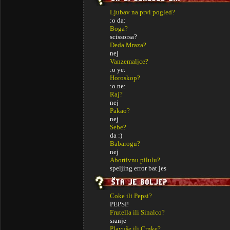
Ljubav na prvi pogled?
:o da:
Boga?
scissorsa?
Deda Mraza?
nej
Vanzemaljce?
:o ye:
Horoskop?
:o ne:
Raj?
nej
Pakao?
nej
Sebe?
da :)
Babarogu?
nej
Abortivnu pilulu?
speljing error bat jes
Coke ili Pepsi?
PEPSI!
Frutella ili Sinalco?
sranje
Plavuše ili Crnke?