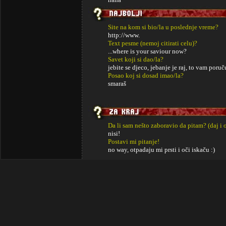
Site na kom si bio/la u poslednje vreme?
http://www.
Text pesme (nemoj citirati celu)?
...where is your saviour now?
Savet koji si dao/la?
jebite se djeco, jebanje je raj, to vam poru
Posao koj si dosad imao/la?
smaraš
Da li sam nešto zaboravio da pitam? (daj i 
nisi!
Postavi mi pitanje!
no way, otpadaju mi prsti i oči iskaču :)