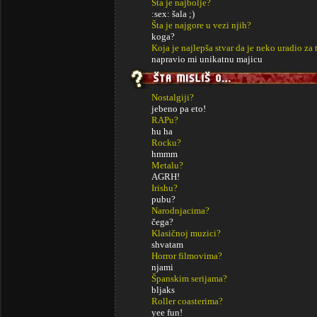
Šta je najbolje?
:sex: šala ;)
Šta je najgore u vezi njih?
koga?
Koja je najlepša stvar da je neko uradio za 
napravio mi unikatnu majicu
Nostalgiji?
jebeno pa eto!
RAPu?
hu ha
Rocku?
hmmm
Metalu?
AGRH!
Irishu?
pubu?
Narodnjacima?
čega?
Klasičnoj muzici?
shvatam
Horror filmovima?
njami
Španskim serijama?
bljaks
Roller coasterima?
yee fun!