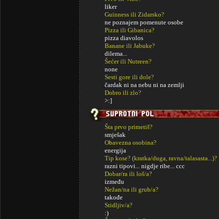
liker
Guinness ili Zidarsko?
ne poznajem pomenute osobe
Pizza ili Gibanica?
pizza diavolos
Banane ili Jabuke?
dilema...
Šećer ili Nutreen?
none
Sesti gore ili dole?
čardak ni na nebu ni na zemlji
Dobro ili zlo?
>:]
Šta prvo primetiš?
smješak
Obavezna osobina?
energija
Tip kose? (kratka/duga, ravna/talasasta...)?
razni tipovi... nigdje ribe... ccc
Dobar/ra ili loš/a?
između
Nežan/na ili grub/a?
takođe
Stidljiv/a?
:)