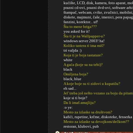
kućište, LCD, disk, kamera, foto aparat, mob
prazni cd-ovi, prazni dvd-ovi, software arh
štampač, webcam, cvike, zvučnici, mobilni, s
diskete, majmuni, čaše, imenici, pera papaga
fanzini, korektor... uf!
Šta to mene briga???
you asked for it!
Šta ti je na Wallpapper-u?
windows server 2003! ha!
Koliko tastera ti ima miš?
tri valjda :)
Koja ti je boja tastature?
white
A gaća (koje su na tebi)?
black
Omiljena boja?
black, blue
A koje boje su ti zidovi u kupatilu?
eh sad...
Jel' treba još nešto vezano za boju da pitam
koje si ti boje?
Da li imaš amajliju?
:o ye:
Mesto za izlaske sa društvom?
kafići, rupetine, krčme, diskoteke, fenserka 
Mesto za izlaske sa devojkom/dečkom??
restoran, klubovi, pub