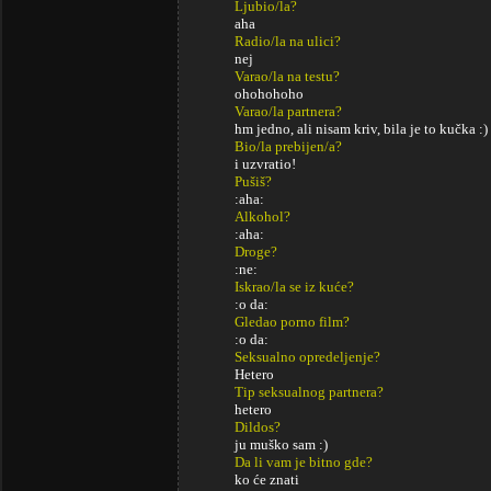
Ljubio/la?
aha
Radio/la na ulici?
nej
Varao/la na testu?
ohohohoho
Varao/la partnera?
hm jedno, ali nisam kriv, bila je to kučka :)
Bio/la prebijen/a?
i uzvratio!
Pušiš?
:aha:
Alkohol?
:aha:
Droge?
:ne:
Iskrao/la se iz kuće?
:o da:
Gledao porno film?
:o da:
Seksualno opredeljenje?
Hetero
Tip seksualnog partnera?
hetero
Dildos?
ju muško sam :)
Da li vam je bitno gde?
ko će znati