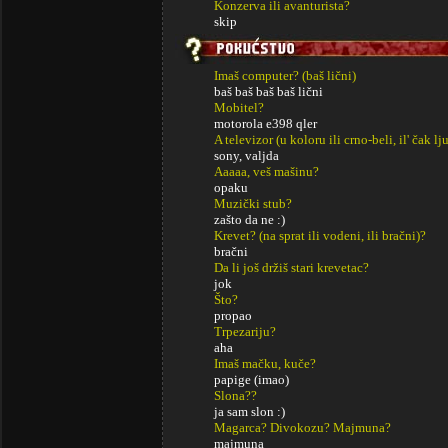
Konzerva ili avanturista?
skip
Imaš computer? (baš lični)
baš baš baš baš lični
Mobitel?
motorola e398 qler
A televizor (u koloru ili crno-beli, il' čak lj
sony, valjda
Aaaaa, veš mašinu?
opaku
Muzički stub?
zašto da ne :)
Krevet? (na sprat ili vodeni, ili bračni)?
bračni
Da li još držiš stari krevetac?
jok
Što?
propao
Trpezariju?
aha
Imaš mačku, kuče?
papige (imao)
Slona??
ja sam slon :)
Magarca? Divokozu? Majmuna?
majmuna