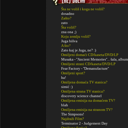
Šta ne voliš i koga ne voliš?
dosadno
Zašto?
zato
Šta voliš?
zna ona ;)
Koju zemlju voliš?
Juga bišva
A što?
Zato kaj je Juga, ne? :)
Omiljeni domaći CD/kaseta/DVD/LP
Musaka - ''Ancient Memories''... šala, album 
Omiljeni strani CD/kaseta/DVD/LP
Fear Factory - ''Demanufacture''
Omiljeni sport?
ha!
Omiljena domaća TV stanica?
simić :)
Omiljena strana TV stanica?
discovery science channel
Omiljena emisija na domaćem TV?
blah
Omiljena emisija na stranom TV?
The Simpsons!
Najdraži Film?
Terminator 2 - Judgement Day
Omiljena Serija?