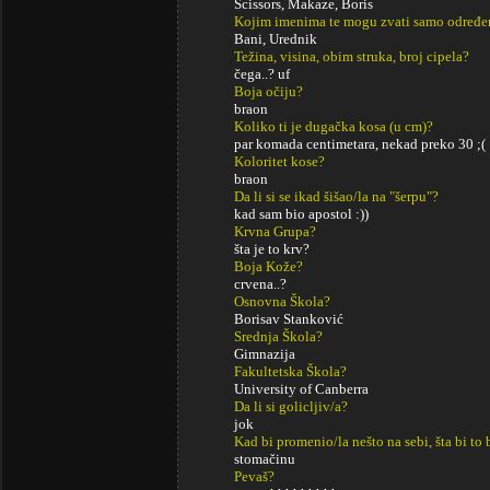
Scissors, Makaze, Boris
Kojim imenima te mogu zvati samo određe
Bani, Urednik
Težina, visina, obim struka, broj cipela?
čega..? uf
Boja očiju?
braon
Koliko ti je dugačka kosa (u cm)?
par komada centimetara, nekad preko 30 ;(
Koloritet kose?
braon
Da li si se ikad šišao/la na "šerpu"?
kad sam bio apostol :))
Krvna Grupa?
šta je to krv?
Boja Kože?
crvena..?
Osnovna Škola?
Borisav Stanković
Srednja Škola?
Gimnazija
Fakultetska Škola?
University of Canberra
Da li si golicljiv/a?
jok
Kad bi promenio/la nešto na sebi, šta bi to 
stomačinu
Pevaš?