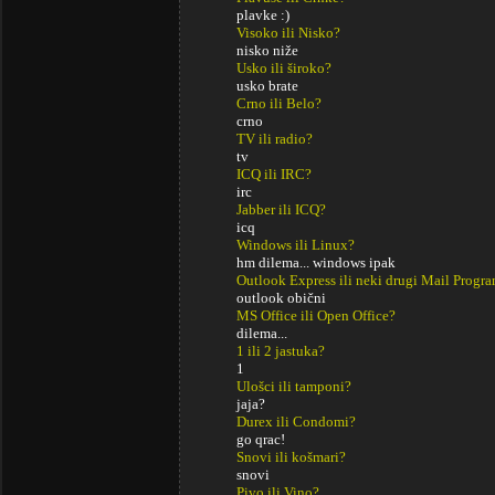
plavke :)
Visoko ili Nisko?
nisko niže
Usko ili široko?
usko brate
Crno ili Belo?
crno
TV ili radio?
tv
ICQ ili IRC?
irc
Jabber ili ICQ?
icq
Windows ili Linux?
hm dilema... windows ipak
Outlook Express ili neki drugi Mail Progr
outlook obični
MS Office ili Open Office?
dilema...
1 ili 2 jastuka?
1
Ulošci ili tamponi?
jaja?
Durex ili Condomi?
go qrac!
Snovi ili košmari?
snovi
Pivo ili Vino?