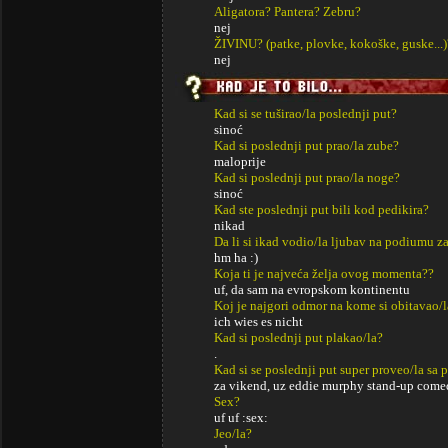
Aligatora? Pantera? Zebru?
nej
ŽIVINU? (patke, plovke, kokoške, guske...)
nej
Kad si se tuširao/la poslednji put?
sinoć
Kad si poslednji put prao/la zube?
maloprije
Kad si poslednji put prao/la noge?
sinoć
Kad ste poslednji put bili kod pedikira?
nikad
Da li si ikad vodio/la ljubav na podiumu za
hm ha :)
Koja ti je najveća želja ovog momenta??
uf, da sam na evropskom kontinentu
Koj je najgori odmor na kome si obitavao/l
ich wies es nicht
Kad si poslednji put plakao/la?
.
Kad si se poslednji put super proveo/la sa p
za vikend, uz eddie murphy stand-up come
Sex?
uf uf :sex:
Jeo/la?