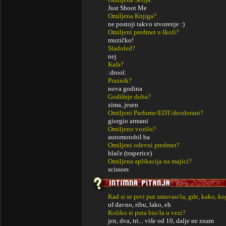
Just Shoot Me
Omiljena Knjiga?
ne postoji takvo stvorenje :)
Omiljeni predmet u školi?
muzičko!
Sladoled?
nej
Kafa?
:drool:
Praznik?
nova godina
Godišnje doba?
zima, jesen
Omiljeni Parfume/EDT/deodorant?
giorgio armani
Omiljeno vozilo?
automotobil ba
Omiljeni odevni predmet?
hlače (traperice)
Omiljena aplikacija na majici?
scissors
Kad si se prvi put smuvao/la, gde, kako, k
uf davno, ribu, lako, eh
Koliko si puta bio/la u vezi?
jen, dva, tri... više od 10, dalje ne znam