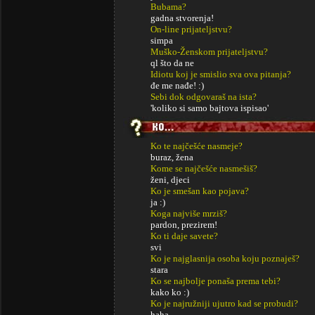
Bubama?
gadna stvorenja!
On-line prijateljstvu?
simpa
Muško-Ženskom prijateljstvu?
ql što da ne
Idiotu koj je smislio sva ova pitanja?
đe me nađe! :)
Sebi dok odgovaraš na ista?
'koliko si samo bajtova ispisao'
Ko te najčešće nasmeje?
buraz, žena
Kome se najčešće nasmešiš?
ženi, djeci
Ko je smešan kao pojava?
ja :)
Koga najviše mrziš?
pardon, prezirem!
Ko ti daje savete?
svi
Ko je najglasnija osoba koju poznaješ?
stara
Ko se najbolje ponaša prema tebi?
kako ko :)
Ko je najružniji ujutro kad se probudi?
haha