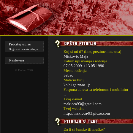
Pročitaj upise
Odgovori na vaša pitanja
Koj si mi ti? (ime, prezime, ime oca)
Miskovic Maja
Naslovna
Datum upisivanja i rođenja
07.05.2009. i
13.05.1990
Mesto rođenja
©
Dachaz
2004.
Sabac
Matični broj
ko bi ga znao...(:
Potpuna adresa sa telefonom i mobilnim
...
Tvoj e-mail
makicca93@gmail.com
Tvoj website
http://makicca-93.piczo.com
Da li si žensko ili muško?