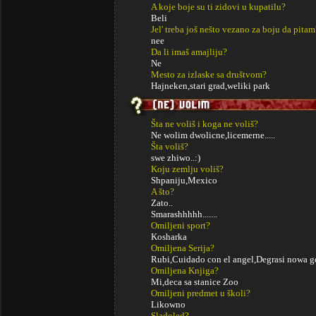
A koje boje su ti zidovi u kupatilu?
Beli
Jel' treba još nešto vezano za boju da pitam
nee
Da li imaš amajliju?
Ne
Mesto za izlaske sa društvom?
Hajneken,stari grad,weliki park
Šta ne voliš i koga ne voliš?
Ne wolim dwolicne,licemerne.....
Šta voliš?
swe zhiwo..:)
Koju zemlju voliš?
Shpaniju,Mexico
A što?
Zato..
Smarashhhhh.......
Omiljeni sport?
Kosharka
Omiljena Serija?
Rubi,Cuidado con el angel,Degrasi nowa gen
Omiljena Knjiga?
Mi,deca sa stanice Zoo
Omiljeni predmet u školi?
Likowno
Sladoled?