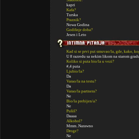
kapri
Kafa?
Turska
Praznik?
Nowa Godina
Godišnje doba?
Jesen i Leto
Kad si se prvi put smuvao/la, gde, kako, k
U 8 razredu sa nekim likom na starom grad
Koliko si puta bio/la u vezi?
#,4 puta
Ljubio/la?
Da
Varao/la na testu?
Da
Varao/la partnera?
Ne
Bio/la prebijen/a?
Ne
Pušiš?
Daaaa
Alkohol?
Mmm..Narawno
Droge?
Ne