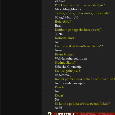
Žensko
Pod kojim se imenima predstavljaš?
Maki,Maja,Makica
Težina, visina, obim struka, broj cipela?
65kg,174cm, ,40
Boja očiju?
Braon
Koliko ti je dugačka kosa (u cm)?
30cm
Koloritet kose?
Ne
Da li si se ikad šišao/la na "šerpu"?
Neee
Krvna Grupa?
Waljda nulta pozitivna
Srednja Škola?
Sabacka Gimnazija
Da li si golicljiv/a?
da,weoma (:
Kad bi promenio/la nešto na sebi, šta bi to 
Ne bih nishta menjala...
Pevaš?
Ne
Deca?
Ne
Sa koliko godina si/bi se oženio/udala?
sa 26