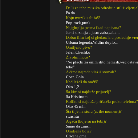
Da li za tebe muzika određuje stil življenja
Pa da
Koju muziku slušaš?
Pop-rock,punk
Najgluplja pesma ikad napisana?
Jer ti si zmija a jasm zaba,zaba....
Dobar film koj si gledao/la u poslednje vr
Urbana legenda,Widim duplo...
Omiljeno pivo?
Jelen,Cheshko
Životni moto?
"Ne plachi za onim shto nemash,wec ostawi
tebe"
A čime najrađe vlažiš stomak?
Coca-Cola
Kad ležeš da noćiš?
Oko 1,2
Sa kim si najduže prijatelj?
Sa Kristinom
Koliko si najduže pričao/la preko telefona?
Oko 45 min
Šta ti je na stolu (at the moment)?
swashta
A gaća (koje su na tebi)?
Samo da znash
Omiljena boja?
Crwena,crna