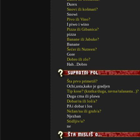
Durex
Snovi ili košmari?
Snowi
Pivo ili Vino?
I piwo i wino
Pizza ili Gibanica?
pizza
Banane ili Jabuke?
Banane
Šećer ili Nutreen?
Gore
Dobro ili zlo?
Hah...Dobro
Šta prvo primetiš?
Ochi,usta,kako je gradjen
Tip kose? (kratka/duga, ravna/talasasta...)?
Duga crna ili plawa
Dobar/ra ili loš/a?
PA i dobar i los
Nežan/na ili grub/a?
Njezhan
Stidljiv/a?
ne