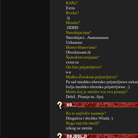
RAPu?
Extra
Rocku?
:))
Metalu?
:DDDD
Narodnjacima?
Narodnjaci...Aaaaaaaaaaa
Uzhasssss
Horror filmovima?
Obozhawam ih
Španskim serijama?
extra su
On-line prijateljstvu?
a-a
Muško-Ženskom prijateljstvu?
Pa sad mushko-zhensko prijateljstwo nekad
bolja mushko-zhenska prijateljstwa..:)
Idiotu koj je smislio sva ova pitanja?
Debil...Pitanja su..Ajoj
Ko te najčešće nasmeje?
Drugarica i dechko Wlada :)
Koga najviše mrziš?
nikog ne mrzim