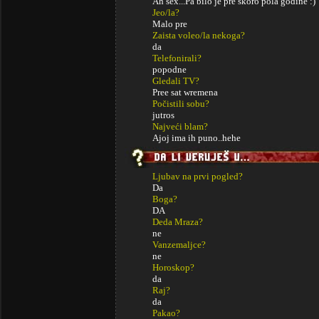
Ah sex...Pa bilo je pre skoro pola godine :)
Jeo/la?
Malo pre
Zaista voleo/la nekoga?
da
Telefonirali?
popodne
Gledali TV?
Pree sat wremena
Počistili sobu?
jutros
Najveći blam?
Ajoj ima ih puno..hehe
Ljubav na prvi pogled?
Da
Boga?
DA
Deda Mraza?
ne
Vanzemaljce?
ne
Horoskop?
da
Raj?
da
Pakao?