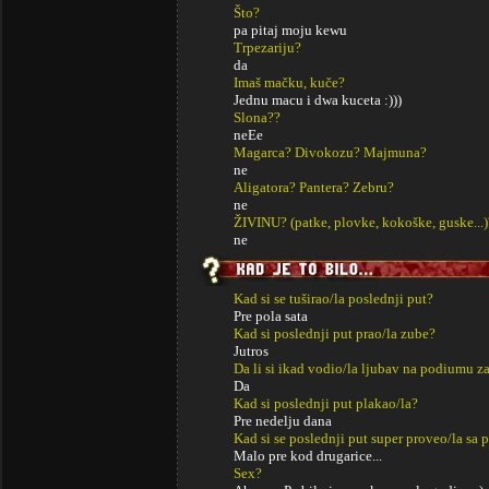
Što?
pa pitaj moju kewu
Trpezariju?
da
Imaš mačku, kuče?
Jednu macu i dwa kuceta :)))
Slona??
neEe
Magarca? Divokozu? Majmuna?
ne
Aligatora? Pantera? Zebru?
ne
ŽIVINU? (patke, plovke, kokoške, guske...)
ne
Kad si se tuširao/la poslednji put?
Pre pola sata
Kad si poslednji put prao/la zube?
Jutros
Da li si ikad vodio/la ljubav na podiumu za
Da
Kad si poslednji put plakao/la?
Pre nedelju dana
Kad si se poslednji put super proveo/la sa p
Malo pre kod drugarice...
Sex?