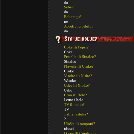
da
Sebe?
da
Babarogu?
ne
Abortivnu pilulu?
da
Coke ili Pepsi?
Coke
Frutella ili Sinalco?
Sinalco
Plavuše ili Crnke?
Crnke
Visoko ili Nisko?
Wisoko
Usko ili široko?
Usko
Crno ili Belo?
I crno i belo
TV ili radio?
TV
1 ili 2 jastuka?
2
Ulošci ili tamponi?
ulosci
Durex ili Condomi?