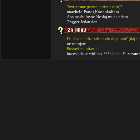
Text pesme (nemoj citirati celu)?
marchelo-Ponos,Krasnokalipsa
Ana mashulowic-Ne daj mi da odem
Trigger-Jedan dan
Da li sam nešto zaboravio da pitam? (daj i 
ne werujem
Postavi mi pitanje!
hocesh da se widimo..???hahah...Pa zezam se