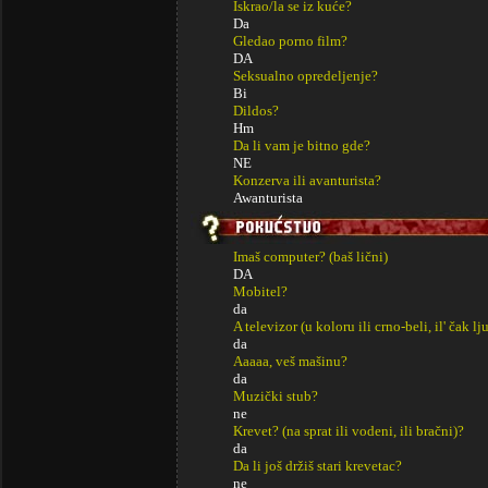
Iskrao/la se iz kuće?
Da
Gledao porno film?
DA
Seksualno opredeljenje?
Bi
Dildos?
Hm
Da li vam je bitno gde?
NE
Konzerva ili avanturista?
Awanturista
Imaš computer? (baš lični)
DA
Mobitel?
da
A televizor (u koloru ili crno-beli, il' čak lj
da
Aaaaa, veš mašinu?
da
Muzički stub?
ne
Krevet? (na sprat ili vodeni, ili bračni)?
da
Da li još držiš stari krevetac?
ne