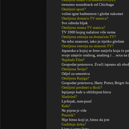
trenutno soundtrack od Chichaga
Omiljeni sport?
volim igrat badminton i gledat rukomet
Omiljena domaća TV stanica?
Sve odreda bljak
Omiljena strana TV stanica?
TV 1000 kojeg nažalost više nema
Omiljena emisija na domaćem TV?
Na rubu znanosti, iako je rijetko gledam
Omiljena emisija na stranom TV?
Japanska u kojoj se žene natječu koja će p
svoje umjeće oralnog, analnog i ... sexa na
Najdraži Film?
Gospodar prstenova. Zvuči isprano ali obož
Omiljena Serija?
Odjel za umorstva
Omiljena Knjiga?
Gospodar prstenova, Harry Potter, Briget Jo
Omiljeni predmet u školi?
Ispijanje kafe u obližnjem bircu
Sladoled?
Lješnjak, rum-punč
Kafa?
Ne pijem je više
Praznik?
Nije bitno koji je, bitno da jest
Godišnje doba?
Ljeto i samo ljeto