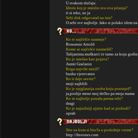
U svakom slučaju.
Idiotu koj je smislio sva ova pitanja?
ti si reko, ne ja
Sebi dok odgovaraš na ista?
O sebi sve najbolje. Iako si polako idem na
Ko te najčešće nasmeje?
Roseanne Arnold
Kome se najčešće nasmešiš?
Talijanima.muškarci će tamo za koju godinu
Ko je smešan kao pojava?
Asmir Gračanin
Koga najviše mrziš?
busha vjerovatno
Ko ti daje savete?
moji najbliži
Ko je najglasnija osoba koju poznaješ?
ja,poslije mene moj dečko pa moja mama
Ko se najbolje ponaša prema tebi?
dragi
Ko je najružniji ujutro kad se probudi?
oprah
Site na kom si bio/la u poslednje vreme?
http://freeones.com