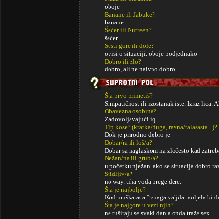
oboje
Banane ili Jabuke?
banane
Šećer ili Nutreen?
šećer
Sesti gore ili dole?
ovisi o situaciji. oboje podjednako
Dobro ili zlo?
dobro, ali ne naivno dobro
Šta prvo primetiš?
Simpatičnost ili izostanak iste. Izraz lica. 
Obavezna osobina?
Zadovoljavajući iq
Tip kose? (kratka/duga, ravna/talasasta...)?
Dok je prirodno dobro je
Dobar/ra ili loš/a?
Dobar sa naglaskom na zločesto kad zatreb
Nežan/na ili grub/a?
u početku nježan. ako se situacija dobro ra
Stidljiv/a?
no way. tiha voda brege dere.
Šta je najbolje?
Kod muškaraca ? snaga valjda. voljela bi d
Šta je najgore u vezi njih?
ne tuširaju se svaki dan a onda traže sex