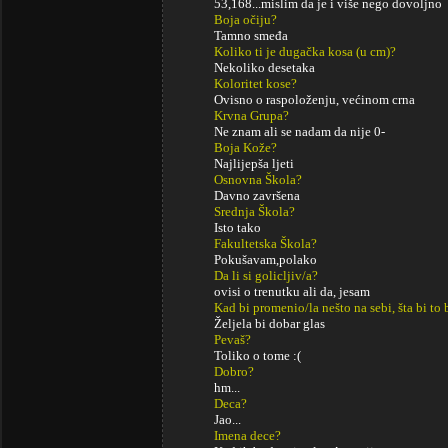
53,168...mislim da je i više nego dovoljno
Boja očiju?
Tamno smeđa
Koliko ti je dugačka kosa (u cm)?
Nekoliko desetaka
Koloritet kose?
Ovisno o raspoloženju, većinom crna
Krvna Grupa?
Ne znam ali se nadam da nije 0-
Boja Kože?
Najlijepša ljeti
Osnovna Škola?
Davno završena
Srednja Škola?
Isto tako
Fakultetska Škola?
Pokušavam,polako
Da li si golicljiv/a?
ovisi o trenutku ali da, jesam
Kad bi promenio/la nešto na sebi, šta bi to 
Željela bi dobar glas
Pevaš?
Toliko o tome :(
Dobro?
hm...
Deca?
Jao...
Imena dece?