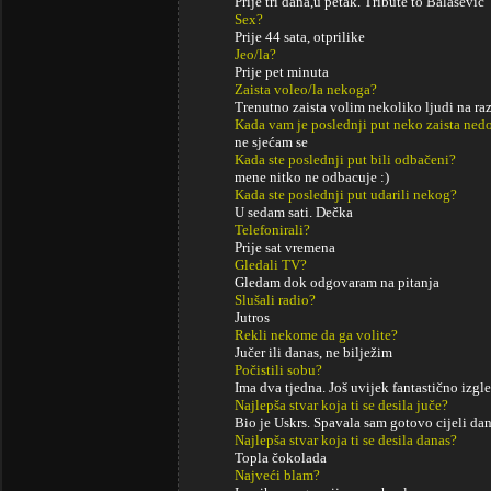
Prije tri dana,u petak. Tribute to Balašević
Sex?
Prije 44 sata, otprilike
Jeo/la?
Prije pet minuta
Zaista voleo/la nekoga?
Trenutno zaista volim nekoliko ljudi na raz
Kada vam je poslednji put neko zaista ned
ne sjećam se
Kada ste poslednji put bili odbačeni?
mene nitko ne odbacuje :)
Kada ste poslednji put udarili nekog?
U sedam sati. Dečka
Telefonirali?
Prije sat vremena
Gledali TV?
Gledam dok odgovaram na pitanja
Slušali radio?
Jutros
Rekli nekome da ga volite?
Jučer ili danas, ne bilježim
Počistili sobu?
Ima dva tjedna. Još uvijek fantastično izgl
Najlepša stvar koja ti se desila juče?
Bio je Uskrs. Spavala sam gotovo cijeli da
Najlepša stvar koja ti se desila danas?
Topla čokolada
Najveći blam?