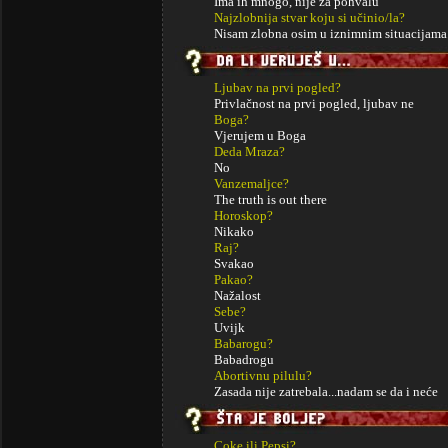
Ima ih mnogo, nije za pohvalu
Najzlobnija stvar koju si učinio/la?
Nisam zlobna osim u iznimnim situacijama
Ljubav na prvi pogled?
Privlačnost na prvi pogled, ljubav ne
Boga?
Vjerujem u Boga
Deda Mraza?
No
Vanzemaljce?
The truth is out there
Horoskop?
Nikako
Raj?
Svakao
Pakao?
Nažalost
Sebe?
Uvijk
Babarogu?
Babadrogu
Abortivnu pilulu?
Zasada nije zatrebala...nadam se da i neće
Coke ili Pepsi?