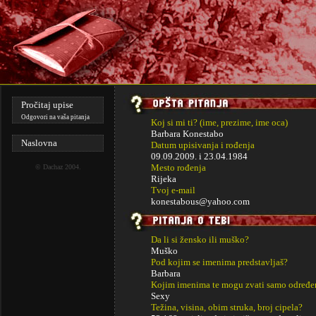
Pročitaj upise
Odgovori na vaša pitanja
Koj si mi ti? (ime, prezime, ime oca)
Barbara Konestabo
Naslovna
Datum upisivanja i rođenja
09.09.2009. i
23.04.1984
Mesto rođenja
©
Dachaz
2004.
Rijeka
Tvoj e-mail
konestabous@yahoo.com
Da li si žensko ili muško?
Muško
Pod kojim se imenima predstavljaš?
Barbara
Kojim imenima te mogu zvati samo određe
Sexy
Težina, visina, obim struka, broj cipela?