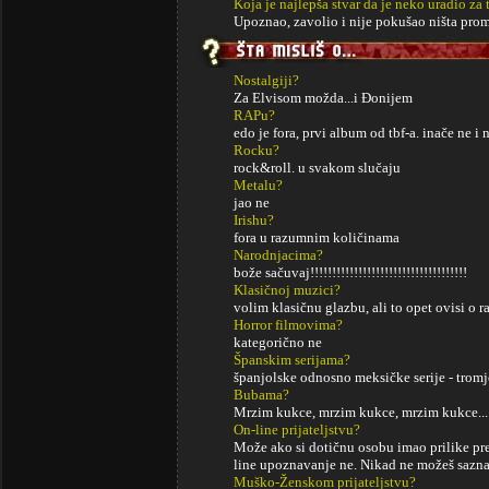
Koja je najlepša stvar da je neko uradio za 
Upoznao, zavolio i nije pokušao ništa prom
Nostalgiji?
Za Elvisom možda...i Đonijem
RAPu?
edo je fora, prvi album od tbf-a. inače ne i
Rocku?
rock&roll. u svakom slučaju
Metalu?
jao ne
Irishu?
fora u razumnim količinama
Narodnjacima?
bože sačuvaj!!!!!!!!!!!!!!!!!!!!!!!!!!!!!!!!!!!!
Klasičnoj muzici?
volim klasičnu glazbu, ali to opet ovisi o 
Horror filmovima?
kategorično ne
Španskim serijama?
španjolske odnosno meksičke serije - tromj
Bubama?
Mrzim kukce, mrzim kukce, mrzim kukce...
On-line prijateljstvu?
Može ako si dotičnu osobu imao prilike pre
line upoznavanje ne. Nikad ne možeš saznat
Muško-Ženskom prijateljstvu?