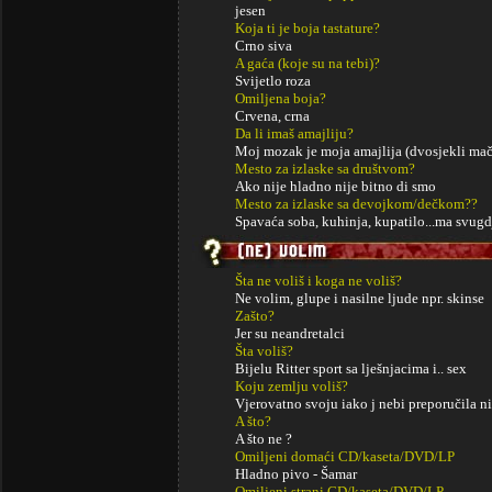
jesen
Koja ti je boja tastature?
Crno siva
A gaća (koje su na tebi)?
Svijetlo roza
Omiljena boja?
Crvena, crna
Da li imaš amajliju?
Moj mozak je moja amajlija (dvosjekli mač
Mesto za izlaske sa društvom?
Ako nije hladno nije bitno di smo
Mesto za izlaske sa devojkom/dečkom??
Spavaća soba, kuhinja, kupatilo...ma svugd
Šta ne voliš i koga ne voliš?
Ne volim, glupe i nasilne ljude npr. skinse
Zašto?
Jer su neandretalci
Šta voliš?
Bijelu Ritter sport sa lješnjacima i.. sex
Koju zemlju voliš?
Vjerovatno svoju iako j nebi preporučila n
A što?
A što ne ?
Omiljeni domaći CD/kaseta/DVD/LP
Hladno pivo - Šamar
Omiljeni strani CD/kaseta/DVD/LP