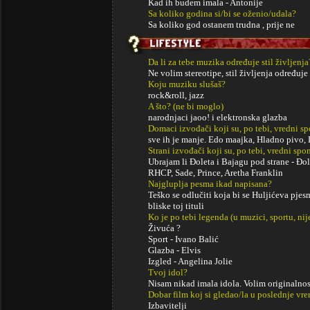
Kad ih budem imala - Antonije
Sa koliko godina si/bi se oženio/udala?
Sa koliko god ostanem trudna , prije ne
Da li za tebe muzika određuje stil življenja
Ne volim stereotipe, stil življenja određuje
Koju muziku slušaš?
rock&roll, jazz
A što? (ne bi moglo)
narodnjaci jaoo! i elektronska glazba
Domaci izvođači koji su, po tebi, vredni s
sve ih je manje. Edo maajka, Hladno pivo, 
Strani izvođači koji su, po tebi, vredni sp
Ubrajam li Đoleta i Bajagu pod strane - Đo
RHCP, Sade, Prince, Aretha Franklin
Najgluplja pesma ikad napisana?
Teško se odlučiti koja bi se Huljićeva pje
bliske toj tituli
Ko je po tebi legenda (u muzici, sportu, ni
Živuća ?
Sport - Ivano Balić
Glazba - Elvis
Izgled - Angelina Jolie
Tvoj idol?
Nisam nikad imala idola. Volim originaln
Dobar film koj si gledao/la u poslednje vr
Izbavitelji