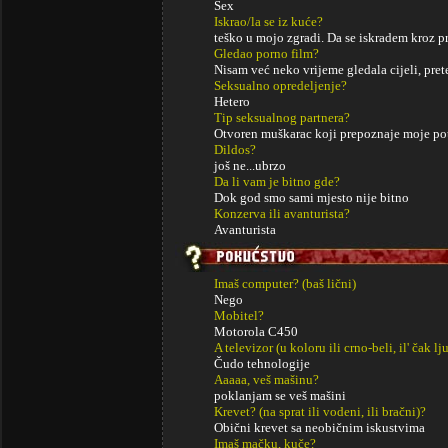
Sex
Iskrao/la se iz kuće?
teško u mojo zgradi. Da se iskradem kroz pr
Gledao porno film?
Nisam već neko vrijeme gledala cijeli, pre
Seksualno opredeljenje?
Hetero
Tip seksualnog partnera?
Otvoren muškarac koji prepoznaje moje po
Dildos?
još ne...ubrzo
Da li vam je bitno gde?
Dok god smo sami mjesto nije bitno
Konzerva ili avanturista?
Avanturista
Imaš computer? (baš lični)
Nego
Mobitel?
Motorola C450
A televizor (u koloru ili crno-beli, il' čak lj
Čudo tehnologije
Aaaaa, veš mašinu?
poklanjam se veš mašini
Krevet? (na sprat ili vodeni, ili bračni)?
Obični krevet sa neobičnim iskustvima
Imaš mačku, kuče?