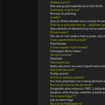
Omiljeno pivo?
Dok sam ga pila najdraža mi je bila Stella
Zanimanje tvog života?
Novinar ili psiholog
A zašto?
Zato jer želim zabadati nos u svačije živote
Želiš da se pohvališ time što... (diplome i
Sam odustala od fakulteta koji me ne zani
Životni moto?
Tko me ne voli onakvu kakva jesam, nije m
Čime najrađe đubriš stomak?
Palačinkama
A čime najrađe vlažiš stomak?
Schweppes Bitter lemon
Savršen doručak?
Palačinke
Tatoo/piercing?
Imala sam pierce na usnici (ispod usnice) 
Kad ležeš da noćiš?
Poslije ponoći
Sa kim si najduže prijatelj?
Sve moje prijateljice su iz ranog djetinjstva 
Šta ti je na stolu (at the moment)?
Geografski atlas svijeta (iz 1965. ), daljins
Sarajevu, učilo Europe, nekoliko praznih
Šta to mene briga???
nije ni mene briga
Šta ti je na Wallpapper-u?