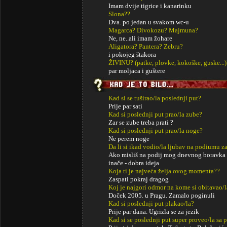
Imam dvije tigrice i kanarinku
Slona??
Dva. po jedan u svakom wc-u
Magarca? Divokozu? Majmuna?
Ne, ne..ali imam žohare
Aligatora? Pantera? Zebru?
i pokojeg štakora
ŽIVINU? (patke, plovke, kokoške, guske...)
par moljaca i guštere
Kad si se tuširao/la poslednji put?
Prije par sati
Kad si poslednji put prao/la zube?
Zar se zube treba prati ?
Kad si poslednji put prao/la noge?
Ne perem noge
Da li si ikad vodio/la ljubav na podiumu za
Ako misliš na podij mog dnevnog boravka ko
inače - dobra ideja
Koja ti je najveća želja ovog momenta??
Zaspati pokraj dragog
Koj je najgori odmor na kome si obitavao/l
Doček 2005. u Pragu. Zamalo poginuli
Kad si poslednji put plakao/la?
Prije par dana. Ugrizla se za jezik
Kad si se poslednji put super proveo/la sa p