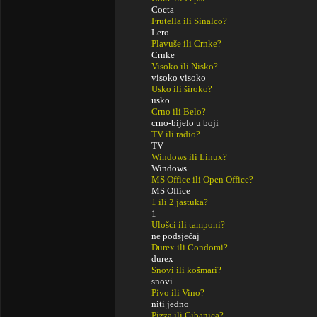
Cocta
Frutella ili Sinalco?
Lero
Plavuše ili Crnke?
Crnke
Visoko ili Nisko?
visoko visoko
Usko ili široko?
usko
Crno ili Belo?
crno-bijelo u boji
TV ili radio?
TV
Windows ili Linux?
Windows
MS Office ili Open Office?
MS Office
1 ili 2 jastuka?
1
Ulošci ili tamponi?
ne podsjećaj
Durex ili Condomi?
durex
Snovi ili košmari?
snovi
Pivo ili Vino?
niti jedno
Pizza ili Gibanica?