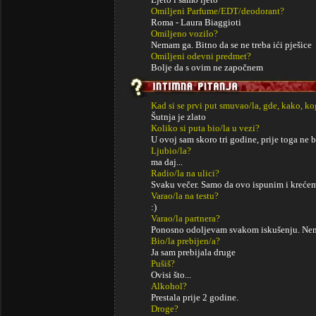
Omiljeni Parfume/EDT/deodorant?
Roma - Laura Biaggioti
Omiljeno vozilo?
Nemam ga. Bitno da se ne treba ići pješice
Omiljeni odevni predmet?
Bolje da s ovim ne započnem
Kad si se prvi put smuvao/la, gde, kako, k
Šutnja je zlato
Koliko si puta bio/la u vezi?
U ovoj sam skoro tri godine, prije toga ne 
Ljubio/la?
ma daj...
Radio/la na ulici?
Svaku večer. Samo da ovo ispunim i kreće
Varao/la na testu?
:)
Varao/la partnera?
Ponosno odoljevam svakom iskušenju. Nem
Bio/la prebijen/a?
Ja sam prebijala druge
Pušiš?
Ovisi što...
Alkohol?
Prestala prije 2 godine.
Droge?