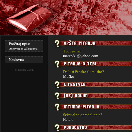
Pročitaj upise
Odgovori na vaša pitanja
Tvoj e-mail
marco81@yahoo.com
Naslovna
©
Dachaz
2004.
Da li si žensko ili muško?
Muško
Seksualno opredeljenje?
Hetero