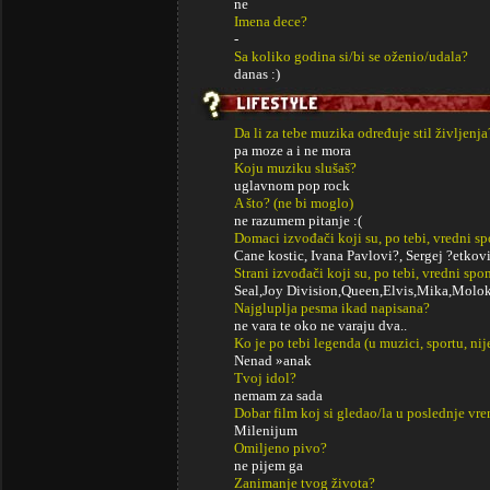
ne
Imena dece?
-
Sa koliko godina si/bi se oženio/udala?
danas :)
Da li za tebe muzika određuje stil življenja
pa moze a i ne mora
Koju muziku slušaš?
uglavnom pop rock
A što? (ne bi moglo)
ne razumem pitanje :(
Domaci izvođači koji su, po tebi, vredni s
Cane kostic, Ivana Pavlovi?, Sergej ?etkovi
Strani izvođači koji su, po tebi, vredni sp
Seal,Joy Division,Queen,Elvis,Mika,Molok
Najgluplja pesma ikad napisana?
ne vara te oko ne varaju dva..
Ko je po tebi legenda (u muzici, sportu, ni
Nenad »anak
Tvoj idol?
nemam za sada
Dobar film koj si gledao/la u poslednje vr
Milenijum
Omiljeno pivo?
ne pijem ga
Zanimanje tvog života?