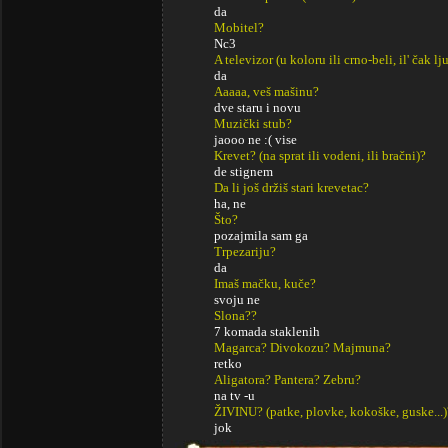
da
Mobitel?
Nc3
A televizor (u koloru ili crno-beli, il' čak lj
da
Aaaaa, veš mašinu?
dve staru i novu
Muzički stub?
jaooo ne :( vise
Krevet? (na sprat ili vodeni, ili bračni)?
de stignem
Da li još držiš stari krevetac?
ha, ne
Što?
pozajmila sam ga
Trpezariju?
da
Imaš mačku, kuče?
svoju ne
Slona??
7 komada staklenih
Magarca? Divokozu? Majmuna?
retko
Aligatora? Pantera? Zebru?
na tv -u
ŽIVINU? (patke, plovke, kokoške, guske...)
jok