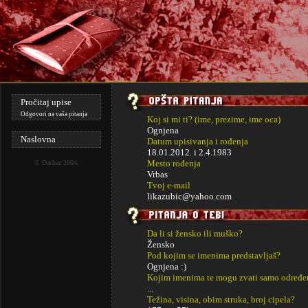
Pročitaj upise
Odgovori na vaša pitanja
Koj si mi ti? (ime, prezime, ime oca)
Ognjena
Naslovna
Datum upisivanja i rođenja
18.01.2012. i
2.4.1983
Mesto rođenja
©
Dachaz
2004.
Vrbas
Tvoj e-mail
likazubic@yahoo.com
Da li si žensko ili muško?
Žensko
Pod kojim se imenima predstavljaš?
Ognjena :)
Kojim imenima te mogu zvati samo određe
...
Težina, visina, obim struka, broj cipela?