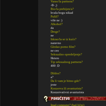
Varao/la partnera?
-II- ;)
Bio/la prebijen/a?
hvala bogu nikad
Pušiš?
više ne :)
Alkohol?
da
Droge?
ne
Iskrao/la se iz kuće?
naravno
Gledao porno film?
ne ceo
Seksualno opredeljenje?
Hetero
Tip seksualnog partnera?
400 :D
Dildos?
a?
Da li vam je bitno gde?
jeste
Konzerva ili avanturista?
Konzervativni avanturista
Imaš computer? (baš lični)