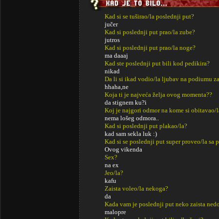
Kad si se tuširao/la poslednji put?
jučer
Kad si poslednji put prao/la zube?
jutros
Kad si poslednji put prao/la noge?
ma daaaj
Kad ste poslednji put bili kod pedikira?
nikad
Da li si ikad vodio/la ljubav na podiumu za
hhaha,ne
Koja ti je najveća želja ovog momenta??
da stignem ku?i
Koj je najgori odmor na kome si obitavao/l
nema lošeg odmora..
Kad si poslednji put plakao/la?
kad sam sekla luk :)
Kad si se poslednji put super proveo/la sa p
Ovog vikenda
Sex?
na ex
Jeo/la?
kafu
Zaista voleo/la nekoga?
da
Kada vam je poslednji put neko zaista ned
malopre