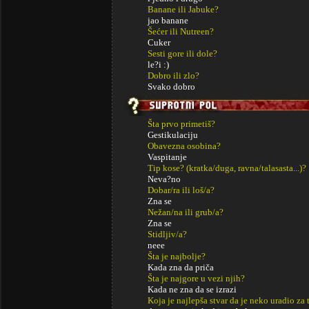
Banane ili Jabuke?
jao banane
Šećer ili Nutreen?
Cuker
Sesti gore ili dole?
le?i :)
Dobro ili zlo?
Svako dobro
Šta prvo primetiš?
Gestikulaciju
Obavezna osobina?
Vaspitanje
Tip kose? (kratka/duga, ravna/talasasta...)?
Neva?no
Dobar/ra ili loš/a?
Zna se
Nežan/na ili grub/a?
Zna se
Stidljiv/a?
neee
Šta je najbolje?
Kada zna da priča
Šta je najgore u vezi njih?
Kada ne zna da se izrazi
Koja je najlepša stvar da je neko uradio za 