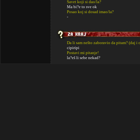
Savet koji si dao/la?
Ma bi?e to sve ok
Posao koj si dosad imao/la?
-
Da li sam nešto zaboravio da pitam? (daj i 
cipiripi
Postavi mi pitanje!
la?eš li sebe nekad?