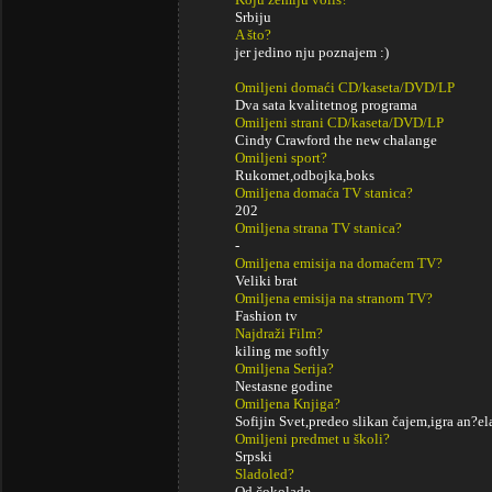
Srbiju
A što?
jer jedino nju poznajem :)
Omiljeni domaći CD/kaseta/DVD/LP
Dva sata kvalitetnog programa
Omiljeni strani CD/kaseta/DVD/LP
Cindy Crawford the new chalange
Omiljeni sport?
Rukomet,odbojka,boks
Omiljena domaća TV stanica?
202
Omiljena strana TV stanica?
-
Omiljena emisija na domaćem TV?
Veliki brat
Omiljena emisija na stranom TV?
Fashion tv
Najdraži Film?
kiling me softly
Omiljena Serija?
Nestasne godine
Omiljena Knjiga?
Sofijin Svet,predeo slikan čajem,igra an?ela
Omiljeni predmet u školi?
Srpski
Sladoled?
Od čokolade