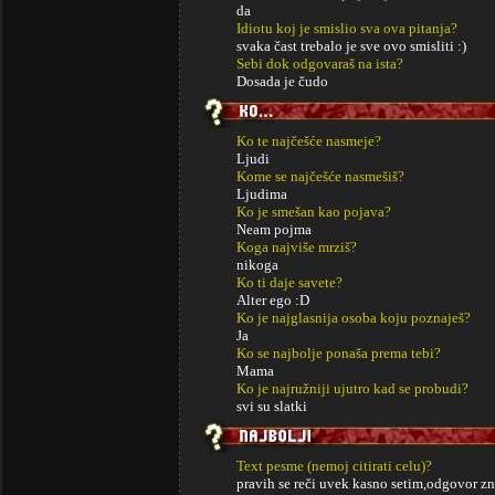
da
Idiotu koj je smislio sva ova pitanja?
svaka čast trebalo je sve ovo smisliti :)
Sebi dok odgovaraš na ista?
Dosada je čudo
Ko te najčešće nasmeje?
Ljudi
Kome se najčešće nasmešiš?
Ljudima
Ko je smešan kao pojava?
Neam pojma
Koga najviše mrziš?
nikoga
Ko ti daje savete?
Alter ego :D
Ko je najglasnija osoba koju poznaješ?
Ja
Ko se najbolje ponaša prema tebi?
Mama
Ko je najružniji ujutro kad se probudi?
svi su slatki
Text pesme (nemoj citirati celu)?
pravih se reči uvek kasno setim,odgovor z