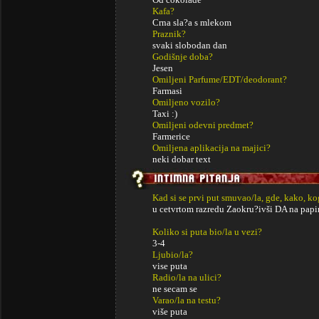
Kafa?
Crna sla?a s mlekom
Praznik?
svaki slobodan dan
Godišnje doba?
Jesen
Omiljeni Parfume/EDT/deodorant?
Farmasi
Omiljeno vozilo?
Taxi :)
Omiljeni odevni predmet?
Farmerice
Omiljena aplikacija na majici?
neki dobar text
Kad si se prvi put smuvao/la, gde, kako, k
u cetvrtom razredu Zaokru?ivši DA na papi
Koliko si puta bio/la u vezi?
3-4
Ljubio/la?
vise puta
Radio/la na ulici?
ne secam se
Varao/la na testu?
više puta