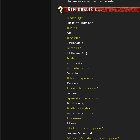
da me se setio kad je trebalo
Nostalgiji?
uh njen sam rob
RAPu?
ok
Rocku?
Odličan 5
Metalu?
Odličan 3 :)
Irishu?
superiška
Narodnjacima?
Veselo
Klasičnoj muzici?
Poštujem
Horror filmovima?
ne baš
Španskim serijama?
Razbibriga
Roller coasterima?
samo za gledati
Bubama?
Dosadne
On-line prijateljstvu?
pa mo?e biti ok
Muško-Ženskom prijateljstvu?