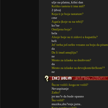
ulje na platnu, kišni dan
Koliko tastera ti ima miš?
2 (dva)
Koja ti je boja tastature?
crne
A gaća (koje su na tebi)?
ko?ne
Omiljena boja?
bela
A koje boje su ti zidovi u kupatilu?
beli
Jel' treba još nešto vezano za boju da pitam
da
Da li imaš amajliju?
ne
Mesto za izlaske sa društvom?
da
Mesto za izlaske sa devojkom/dečkom??
ne
Šta ne voliš i koga ne voliš?
Nevaspitanje
Zašto?
jer mo?e da bude opasno
Šta voliš?
muziku,dru?enje,jutra..
Koju zemlju voliš?