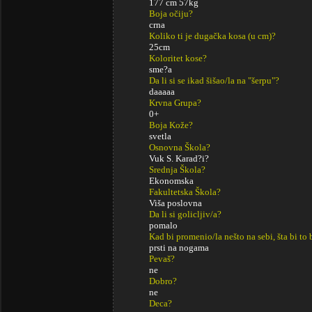
177 cm 57kg
Boja očiju?
crna
Koliko ti je dugačka kosa (u cm)?
25cm
Koloritet kose?
sme?a
Da li si se ikad šišao/la na "šerpu"?
daaaaa
Krvna Grupa?
0+
Boja Kože?
svetla
Osnovna Škola?
Vuk S. Karad?i?
Srednja Škola?
Ekonomska
Fakultetska Škola?
Viša poslovna
Da li si golicljiv/a?
pomalo
Kad bi promenio/la nešto na sebi, šta bi to 
prsti na nogama
Pevaš?
ne
Dobro?
ne
Deca?