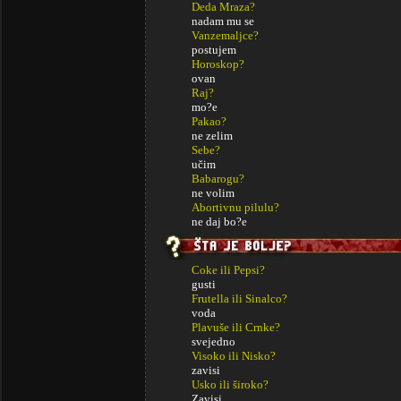
Deda Mraza?
nadam mu se
Vanzemaljce?
postujem
Horoskop?
ovan
Raj?
mo?e
Pakao?
ne zelim
Sebe?
učim
Babarogu?
ne volim
Abortivnu pilulu?
ne daj bo?e
Coke ili Pepsi?
gusti
Frutella ili Sinalco?
voda
Plavuše ili Crnke?
svejedno
Visoko ili Nisko?
zavisi
Usko ili široko?
Zavisi