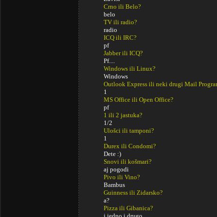
Crno ili Belo?
belo
TV ili radio?
radio
ICQ ili IRC?
pf
Jabber ili ICQ?
Pf....
Windows ili Linux?
Windows
Outlook Express ili neki drugi Mail Progr
1
MS Office ili Open Office?
pf
1 ili 2 jastuka?
1/2
Ulošci ili tamponi?
1
Durex ili Condomi?
Dete :)
Snovi ili košmari?
aj pogodi
Pivo ili Vino?
Bambus
Guinness ili Zidarsko?
a?
Pizza ili Gibanica?
i jedno i drugo