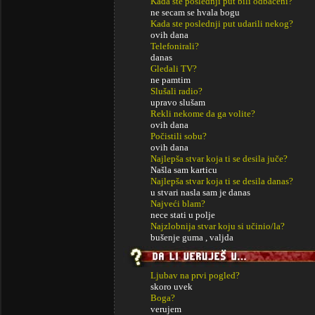
Kada ste poslednji put bili odbačeni?
ne secam se hvala bogu
Kada ste poslednji put udarili nekog?
ovih dana
Telefonirali?
danas
Gledali TV?
ne pamtim
Slušali radio?
upravo slušam
Rekli nekome da ga volite?
ovih dana
Počistili sobu?
ovih dana
Najlepša stvar koja ti se desila juče?
Našla sam karticu
Najlepša stvar koja ti se desila danas?
u stvari nasla sam je danas
Najveći blam?
nece stati u polje
Najzlobnija stvar koju si učinio/la?
bušenje guma , valjda
Ljubav na prvi pogled?
skoro uvek
Boga?
verujem