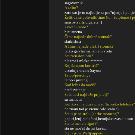
sagovornik
A zašto?
zato sto je to najbolje za pra?njenje i punjen
Želiš da se pohvališ time što... (diplome i
sam ostavila cigarete :)
Životni moto?
bicusrecna
Čime najrađe đubriš stomak?
slatkisima
A čime najrađe vlažiš stomak?
retko ga vla?im.. ali eto voda
Savršen doručak?
plazma i mleko mmmm..
Koj šampon koristiš?
u zadnje vreme Sayoss
Tatoo/piercing?
tatoo i pircing
Kad ležeš da noćiš?
pred svitanje
Sa kim si najduže prijatelj?
sa mamom
Koliko si najduže pričao/la preko telefona?
ne znam tad je vreme bilo stalo :)
Šta ti je na stolu (at the moment)?
papiri,lenjir,telefoni,hemijske,svasta nesto..
Šta to mene briga???
sta ne mo?eš da mi ka?es..
Šta ti je na Wallpapper-u?