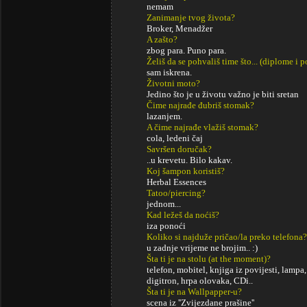
nemam
Zanimanje tvog života?
Broker, Menadžer
A zašto?
zbog para. Puno para.
Želiš da se pohvališ time što... (diplome i
sam iskrena.
Životni moto?
Jedino što je u životu važno je biti sretan
Čime najrađe đubriš stomak?
lazanjem.
A čime najrađe vlažiš stomak?
cola, ledeni čaj
Savršen doručak?
..u krevetu. Bilo kakav.
Koj šampon koristiš?
Herbal Essences
Tatoo/piercing?
jednom...
Kad ležeš da noćiš?
iza ponoći
Koliko si najduže pričao/la preko telefona?
u zadnje vrijeme ne brojim.. :)
Šta ti je na stolu (at the moment)?
telefon, mobitel, knjiga iz povijesti, lampa,
digitron, hrpa olovaka, CDi..
Šta ti je na Wallpapper-u?
scena iz ''Zvijezdane prašine''