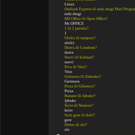
Linux
Outlook Express ili neki drugi Mail Progr
neki drugi
MS Office ili Open Office?
Ms OFFICE
1 ili 2 jastuka?
1
Ulošci ili tamponi?
ulošci
Durex ili Condomi?
durex
Snovi ili košmari?
snovi
Pivo ili Vino?
Vino
Guinness ili Zidarsko?
Guinness
Pizza ili Gibanica?
Pizza
Banane ili Jabuke?
Jabuke
Šećer ili Nutreen?
šećer
Sesti gore ili dole?
gore
Dobro ili zlo?
zlo