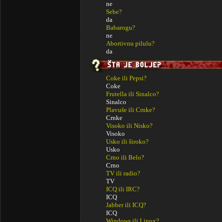
ne
Sebe?
da
Babarogu?
ne
Abortivnu pilulu?
da
Coke ili Pepsi?
Coke
Frutella ili Sinalco?
Sinalco
Plavuše ili Crnke?
Crnke
Visoko ili Nisko?
Visoko
Usko ili široko?
Usko
Crno ili Belo?
Crno
TV ili radio?
TV
ICQ ili IRC?
ICQ
Jabber ili ICQ?
ICQ
Windows ili Linux?