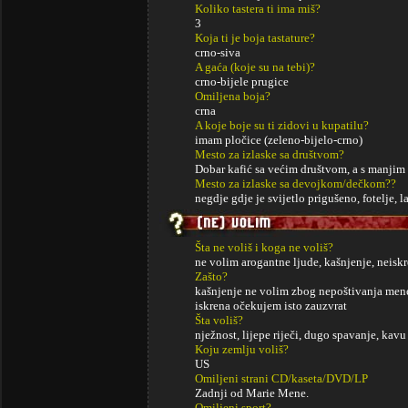
Koliko tastera ti ima miš?
3
Koja ti je boja tastature?
crno-siva
A gaća (koje su na tebi)?
crno-bijele prugice
Omiljena boja?
crna
A koje boje su ti zidovi u kupatilu?
imam pločice (zeleno-bijelo-crno)
Mesto za izlaske sa društvom?
Dobar kafić sa većim društvom, a s manji
Mesto za izlaske sa devojkom/dečkom??
negdje gdje je svijetlo prigušeno, fotelje, 
Šta ne voliš i koga ne voliš?
ne volim arogantne ljude, kašnjenje, neisk
Zašto?
kašnjenje ne volim zbog nepoštivanja mene 
iskrena očekujem isto zauzvrat
Šta voliš?
nježnost, lijepe riječi, dugo spavanje, kavu 
Koju zemlju voliš?
US
Omiljeni strani CD/kaseta/DVD/LP
Zadnji od Marie Mene.
Omiljeni sport?