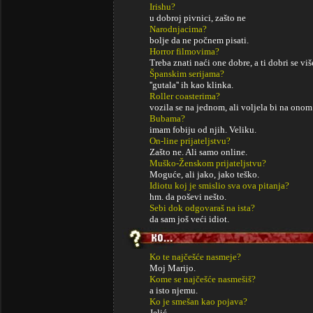
Irishu?
u dobroj pivnici, zašto ne
Narodnjacima?
bolje da ne počnem pisati.
Horror filmovima?
Treba znati naći one dobre, a ti dobri se viš
Španskim serijama?
''gutala'' ih kao klinka.
Roller coasterima?
vozila se na jednom, ali voljela bi na onom
Bubama?
imam fobiju od njih. Veliku.
On-line prijateljstvu?
Zašto ne. Ali samo online.
Muško-Ženskom prijateljstvu?
Moguće, ali jako, jako teško.
Idiotu koj je smislio sva ova pitanja?
hm. da poševi nešto.
Sebi dok odgovaraš na ista?
da sam još veći idiot.
Ko te najčešće nasmeje?
Moj Marijo.
Kome se najčešće nasmešiš?
a isto njemu.
Ko je smešan kao pojava?
Jelić.