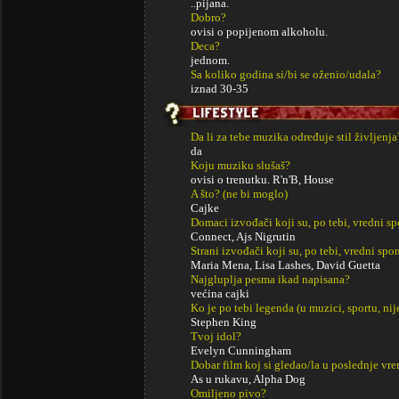
..pijana.
Dobro?
ovisi o popijenom alkoholu.
Deca?
jednom.
Sa koliko godina si/bi se oženio/udala?
iznad 30-35
Da li za tebe muzika određuje stil življenja
da
Koju muziku slušaš?
ovisi o trenutku. R'n'B, House
A što? (ne bi moglo)
Cajke
Domaci izvođači koji su, po tebi, vredni s
Connect, Ajs Nigrutin
Strani izvođači koji su, po tebi, vredni sp
Maria Mena, Lisa Lashes, David Guetta
Najgluplja pesma ikad napisana?
većina cajki
Ko je po tebi legenda (u muzici, sportu, ni
Stephen King
Tvoj idol?
Evelyn Cunningham
Dobar film koj si gledao/la u poslednje vr
As u rukavu, Alpha Dog
Omiljeno pivo?