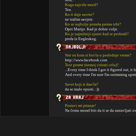
Koga najviše mrziš?
Teu.
Ko ti daje savete?
ne tražim savjete.
Ko se najbolje ponaša prema tebi?
Opet Marijo. Kad je dobre volje.
Ko je najružniji ujutro kad se probudi?
profa iz Engleskog.
Site na kom si bio/la u poslednje vreme?
http://www.facebook.com
Text pesme (nemoj citirati celu)?
...Every time I think I got it figured out, it
And every time I'm sure I'm swimming upstre
Savet koji si dao/la?
da se malo opusti. :))
Postavi mi pitanje!
Na čemu moraš biti da ti se da sastavljati 