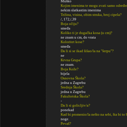
Muško
Kojim imenima te mogu zvati samo određe
nekim slatkastim imenima
Težina, visina, obim struka, broj cipela?
/, 172,/,39
Boja očiju?
smeđa
Koliko ti je dugačka kosa (u cm)?
ne znam u cm, do vrata
Koloritet kose?
smeđa
Da li si se ikad šišao/la na "šerpu"?
ne
Krvna Grupa?
ne znam.
Boja Kože?
bijela
Osnovna Škola?
jedna u Zagrebu
Srednja Škola?
jedna u Zagrebu
Fakultetska Škola?
-
Da li si golicljiv/a?
ponekad
Kad bi promenio/la nešto na sebi, šta bi to 
noge.
Pevaš?