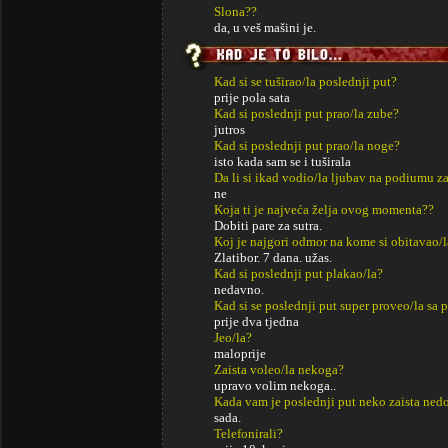
Slona??
da, u veš mašini je.
Kad si se tuširao/la poslednji put?
prije pola sata
Kad si poslednji put prao/la zube?
jutros
Kad si poslednji put prao/la noge?
isto kada sam se i tuširala
Da li si ikad vodio/la ljubav na podiumu za
ne
Koja ti je najveća želja ovog momenta??
Dobiti pare za sutra.
Koj je najgori odmor na kome si obitavao/l
Zlatibor. 7 dana. užas.
Kad si poslednji put plakao/la?
nedavno.
Kad si se poslednji put super proveo/la sa p
prije dva tjedna
Jeo/la?
maloprije
Zaista voleo/la nekoga?
upravo volim nekoga..
Kada vam je poslednji put neko zaista ned
sada.
Telefonirali?