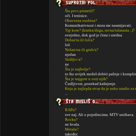
Šta prvo primetiš?
oči. I tenisice.
Obavezna osobina?
Komunikativnost i mora me nasmijavati.
Tip kose? (kratka/duga, ravna/talasasta...)?
svejedno, dok god je čista i uredna
Dobar/ra ili loš/a?
loš
Nežan/na ili grub/a?
nježan
Stidljiv/a?
ne
Šta je najbolje?
to što uvijek možeš dobiti pažnje i komplim
Šta je najgore u vezi njih?
Čudljivost, ponekad kašnjenje.
Koja je najlepša stvar da je neko uradio za 
...
RAPu?
sve naj. Ali o pojedincima. MTV uništava.
Rocku?
ne hvala.
Metalu?
također.