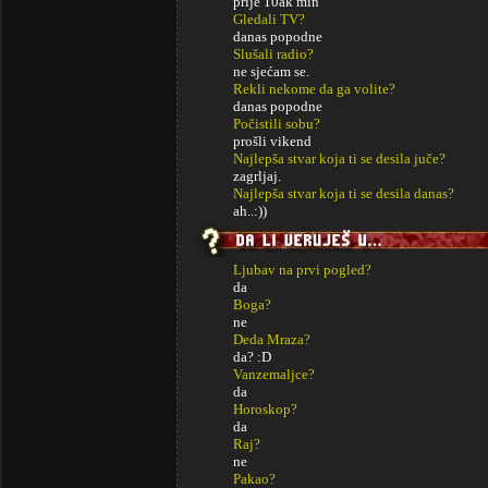
prije 10ak min
Gledali TV?
danas popodne
Slušali radio?
ne sjećam se.
Rekli nekome da ga volite?
danas popodne
Počistili sobu?
prošli vikend
Najlepša stvar koja ti se desila juče?
zagrljaj.
Najlepša stvar koja ti se desila danas?
ah..:))
Ljubav na prvi pogled?
da
Boga?
ne
Deda Mraza?
da? :D
Vanzemaljce?
da
Horoskop?
da
Raj?
ne
Pakao?