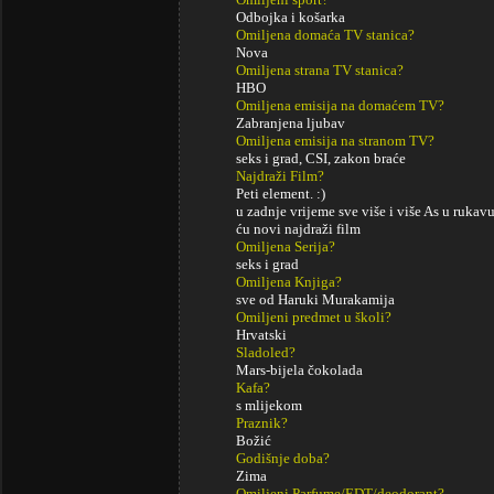
Odbojka i košarka
Omiljena domaća TV stanica?
Nova
Omiljena strana TV stanica?
HBO
Omiljena emisija na domaćem TV?
Zabranjena ljubav
Omiljena emisija na stranom TV?
seks i grad, CSI, zakon braće
Najdraži Film?
Peti element. :)
u zadnje vrijeme sve više i više As u rukav
ću novi najdraži film
Omiljena Serija?
seks i grad
Omiljena Knjiga?
sve od Haruki Murakamija
Omiljeni predmet u školi?
Hrvatski
Sladoled?
Mars-bijela čokolada
Kafa?
s mlijekom
Praznik?
Božić
Godišnje doba?
Zima
Omiljeni Parfume/EDT/deodorant?