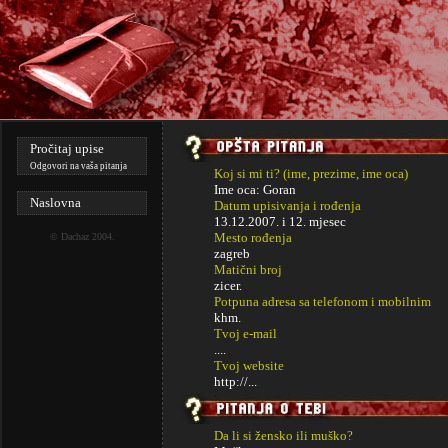
Pročitaj upise
Odgovori na vaša pitanja
Koj si mi ti? (ime, prezime, ime oca)
Ime oca: Goran
Naslovna
Datum upisivanja i rođenja
13.12.2007. i
12. mjesec
Mesto rođenja
©
Dachaz
2004.
zagreb
Matični broj
zicer.
Potpuna adresa sa telefonom i mobilnim
khm.
Tvoj e-mail
....
Tvoj website
http://...
Da li si žensko ili muško?