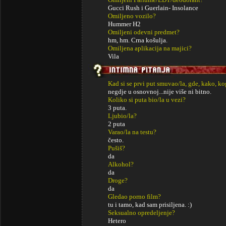
Gucci Rush i Guerlain- Insolance
Omiljeno vozilo?
Hummer H2
Omiljeni odevni predmet?
hm, hm. Crna košulja.
Omiljena aplikacija na majici?
Vila
Kad si se prvi put smuvao/la, gde, kako, k
negdje u osnovnoj...nije više ni bitno.
Koliko si puta bio/la u vezi?
3 puta.
Ljubio/la?
2 puta
Varao/la na testu?
često.
Pušiš?
da
Alkohol?
da
Droge?
da
Gledao porno film?
tu i tamo, kad sam prisiljena. :)
Seksualno opredeljenje?
Hetero