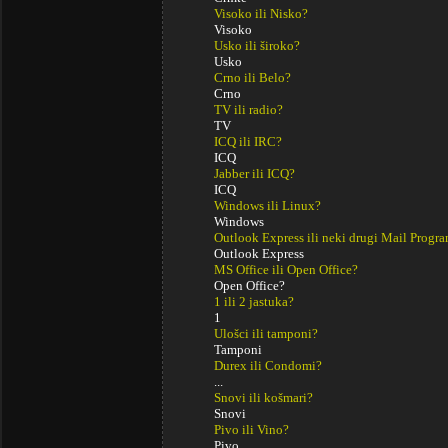
Visoko ili Nisko?
Visoko
Usko ili široko?
Usko
Crno ili Belo?
Crno
TV ili radio?
TV
ICQ ili IRC?
ICQ
Jabber ili ICQ?
ICQ
Windows ili Linux?
Windows
Outlook Express ili neki drugi Mail Progr
Outlook Express
MS Office ili Open Office?
Open Office?
1 ili 2 jastuka?
1
Ulošci ili tamponi?
Tamponi
Durex ili Condomi?
...
Snovi ili košmari?
Snovi
Pivo ili Vino?
Pivo