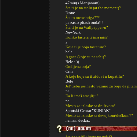
47min(s Marijanom)
Šta ti je na stolu (at the moment)?
Ikone...
Šta to mene briga???
pa zasto pitash onda!!!
Šta ti je na Wallpapper-u?
NewYork
Koliko tastera ti ima miš?
2
Koja ti je boja tastature?
bela
A gaća (koje su na tebi)?
Bele.:-))
Omiljena boja?
Crna
A koje boje su ti zidovi u kupatilu?
Bele
Jel' treba još nešto vezano za boju da pitam
ne!
Da li imaš amajliju?
ne
Mesto za izlaske sa društvom?
Sportski Centar "KUNJAK"
Mesto za izlaske sa devojkom/dečkom??
nemam decka..
Šta ne voliš i koga ne voliš?