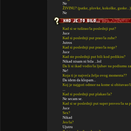
Ne
ŽIVINU? (patke, plovke, kokoške, guske...)
Ne
Kad si se tuširao/la poslednji put?
Juce
Kad si poslednji put prao/la zube?
Jutros
Kad si poslednji put prao/la noge?
Juce
Kad ste poslednji put bili kod pedikira?
Nikad nisam ni bila ...lol
Da li si ikad vodio/la ljubav na podiumu za
Ne!
Koja ti je najveća želja ovog momenta??
Da idem da klopam...
Koj je najgori odmor na kome si obitavao/l
...
Kad si poslednji put plakao/la?
Ne secam se.
Kad si se poslednji put super proveo/la sa p
Juce
Sex?
Nikad
Jeo/la?
Ujutru