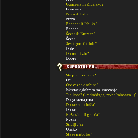
Guinness ili Zidarsko?
Guinness
Pizza ili Gibanica?
Pizza
Banane ili Jabuke?
Banane
Šećer ili Nutreen?
Šećer
Sesti gore ili dole?
Dole
Dobro ili zlo?
Dobro
Šta prvo primetiš?
Oci
Obavezna osobina?
Iskrenost,dobrota,razumevanje.
Tip kose? (kratka/duga, ravna/talasasta...)?
Duga,ravna,crna.
Dobar/ra ili loš/a?
Dobar
Nežan/na ili grub/a?
Nezan
Stidljiv/a?
Onako
Šta je najbolje?