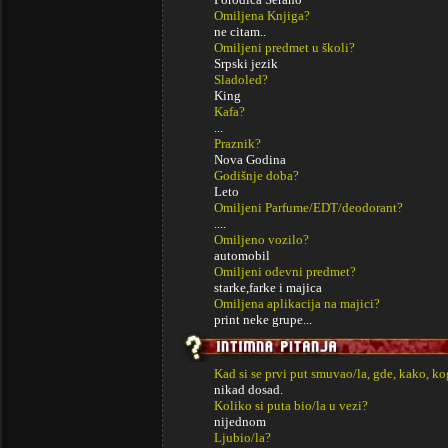
Omiljena Knjiga?
ne citam..
Omiljeni predmet u školi?
Srpski jezik
Sladoled?
King
Kafa?
...
Praznik?
Nova Godina
Godišnje doba?
Leto
Omiljeni Parfume/EDT/deodorant?
....
Omiljeno vozilo?
automobil
Omiljeni odevni predmet?
starke,farke i majica
Omiljena aplikacija na majici?
print neke grupe...
Kad si se prvi put smuvao/la, gde, kako, k
nikad dosad.
Koliko si puta bio/la u vezi?
nijednom
Ljubio/la?