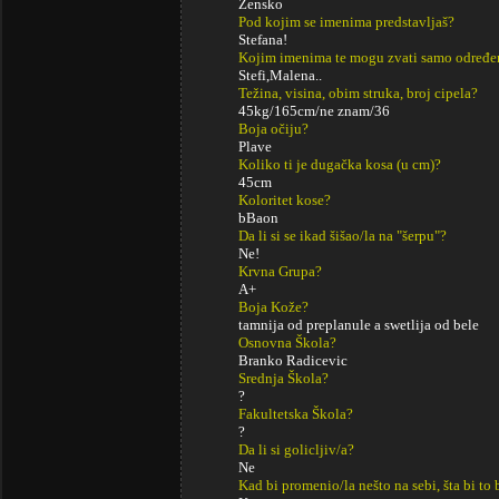
Žensko
Pod kojim se imenima predstavljaš?
Stefana!
Kojim imenima te mogu zvati samo određe
Stefi,Malena..
Težina, visina, obim struka, broj cipela?
45kg/165cm/ne znam/36
Boja očiju?
Plave
Koliko ti je dugačka kosa (u cm)?
45cm
Koloritet kose?
bBaon
Da li si se ikad šišao/la na "šerpu"?
Ne!
Krvna Grupa?
A+
Boja Kože?
tamnija od preplanule a swetlija od bele
Osnovna Škola?
Branko Radicevic
Srednja Škola?
?
Fakultetska Škola?
?
Da li si golicljiv/a?
Ne
Kad bi promenio/la nešto na sebi, šta bi to 