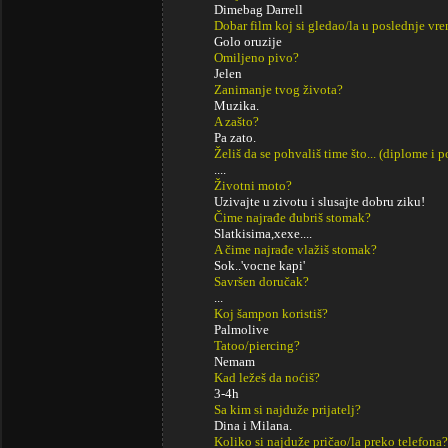
Dimebag Darrell
Dobar film koj si gledao/la u poslednje vr
Golo oruzije
Omiljeno pivo?
Jelen
Zanimanje tvog života?
Muzika.
A zašto?
Pa zato.
Želiš da se pohvališ time što... (diplome i
....
Životni moto?
Uzivajte u zivotu i slusajte dobru ziku!
Čime najrađe đubriš stomak?
Slatkisima,xexe....
A čime najrađe vlažiš stomak?
Sok..'vocne kapi'
Savršen doručak?
...
Koj šampon koristiš?
Palmolive
Tatoo/piercing?
Nemam
Kad ležeš da noćiš?
3-4h
Sa kim si najduže prijatelj?
Dina i Milana.
Koliko si najduže pričao/la preko telefona?