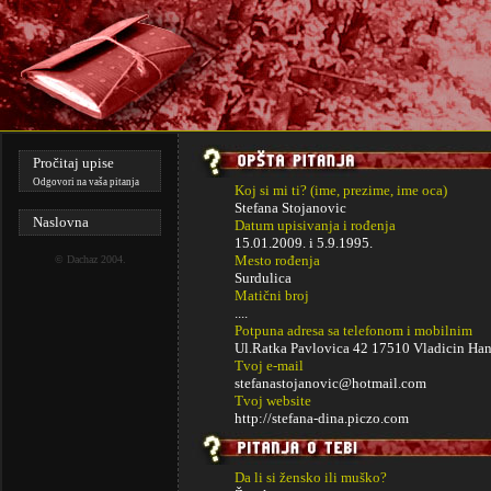
Pročitaj upise
Odgovori na vaša pitanja
Koj si mi ti? (ime, prezime, ime oca)
Stefana Stojanovic
Naslovna
Datum upisivanja i rođenja
15.01.2009. i
5.9.1995.
Mesto rođenja
©
Dachaz
2004.
Surdulica
Matični broj
....
Potpuna adresa sa telefonom i mobilnim
Ul.Ratka Pavlovica 42 17510 Vladicin H
Tvoj e-mail
stefanastojanovic@hotmail.com
Tvoj website
http://stefana-dina.piczo.com
Da li si žensko ili muško?