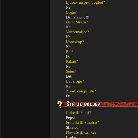
Ljubav na prvi pogled?
Ne
Boga?
Da,narawno!!!
Deda Mraza?
Ne
Vanzemaljce?
Ne
Horoskop?
Ne
Raj?
Da
Pakao?
Ne
Sebe?
DA
Babarogu?
Ne
Abortivnu pilulu?
Da
Coke ili Pepsi?
Pepsi
Frutella ili Sinalco?
Sinalco
Plavuše ili Crnke?
Crnke