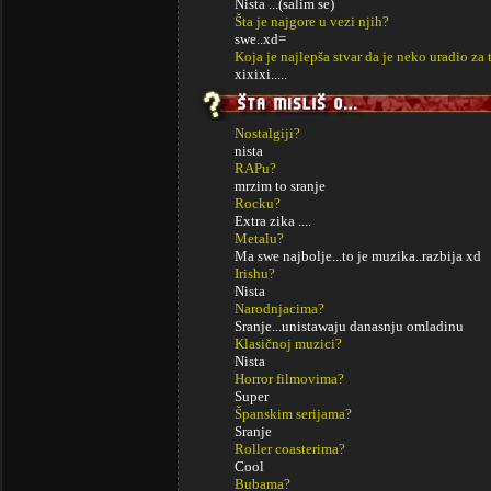
Nista ...(salim se)
Šta je najgore u vezi njih?
swe..xd=
Koja je najlepša stvar da je neko uradio za 
xixixi.....
Nostalgiji?
nista
RAPu?
mrzim to sranje
Rocku?
Extra zika ....
Metalu?
Ma swe najbolje...to je muzika..razbija xd
Irishu?
Nista
Narodnjacima?
Sranje...unistawaju danasnju omladinu
Klasičnoj muzici?
Nista
Horror filmovima?
Super
Španskim serijama?
Sranje
Roller coasterima?
Cool
Bubama?