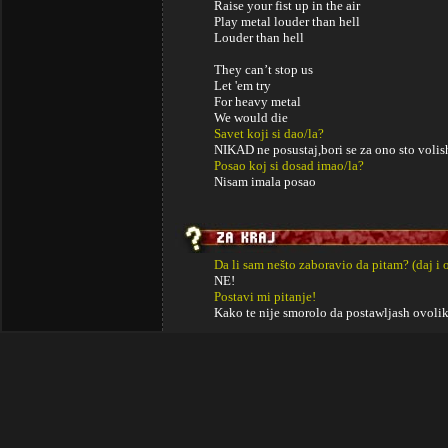
Raise your fist up in the air
Play metal louder than hell
Louder than hell
They can’t stop us
Let 'em try
For heavy metal
We would die
Savet koji si dao/la?
NIKAD ne posustaj,bori se za ono sto volish
Posao koj si dosad imao/la?
Nisam imala posao
Da li sam nešto zaboravio da pitam? (daj i 
NE!
Postavi mi pitanje!
Kako te nije smorolo da postawljash ovolik