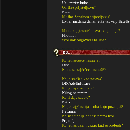
Ux...mrzim bube
On-line prijateljstvu?
Nista
Muško-Ženskom prijateljstvu?
Extra...mada su danas retka takwa prijateljs
Idiotu koj je smislio sva ova pitanja?
idiot..lol
Sebi dok odgovaraš na ista?
....
Ko te najčešće nasmeje?
Dina
Kome se najčešće nasmešiš?
...
Ko je smešan kao pojava?
DINA,definitiwno
Koga najviše mrziš?
Nikog ne mrzim
Ko ti daje savete?
Niko
Ko je najglasnija osoba koju poznaješ?
Ne znam
Ko se najbolje ponaša prema tebi?
Prijatelji.
Ko je najružniji ujutro kad se probudi?
....