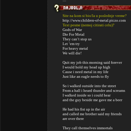
Site na kom si bio/la u poslednje vreme?
http://www.children-of-metal.piczo.com
Text pesme (nemoj citirati celu)?
Gods of War
Die For Metal
They can’t stop us
Let ‘em try
For heavy metal
We will die!
Quit my job this morning said forever
I would hold my head up high
Cause i need metal in my life
Just like an eagle needs to fly
So i walked outside into the street
From a hall i heard thunder and screams
I walked inside so i could hear
and the guy beside me gave me a beer
He had his fist up in the air
and called me brother said my friends
are over there
They call themselves immortals