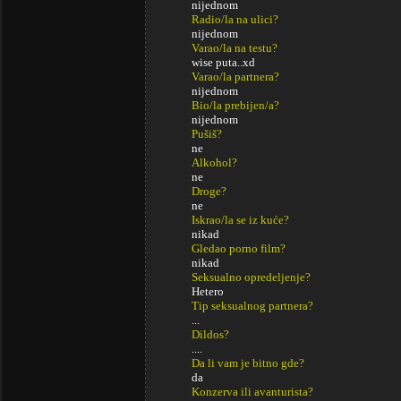
nijednom
Radio/la na ulici?
nijednom
Varao/la na testu?
wise puta..xd
Varao/la partnera?
nijednom
Bio/la prebijen/a?
nijednom
Pušiš?
ne
Alkohol?
ne
Droge?
ne
Iskrao/la se iz kuće?
nikad
Gledao porno film?
nikad
Seksualno opredeljenje?
Hetero
Tip seksualnog partnera?
...
Dildos?
....
Da li vam je bitno gde?
da
Konzerva ili avanturista?