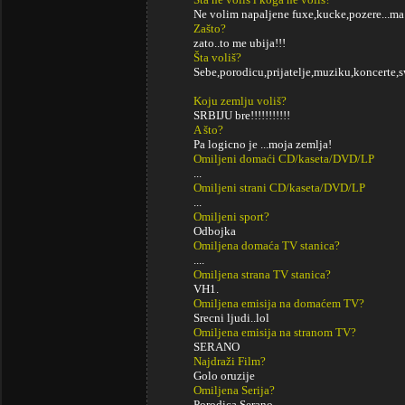
Ne volim napaljene fuxe,kucke,pozere...m
Zašto?
zato..to me ubija!!!
Šta voliš?
Sebe,porodicu,prijatelje,muziku,koncerte,sw
Koju zemlju voliš?
SRBIJU bre!!!!!!!!!!!
A što?
Pa logicno je ...moja zemlja!
Omiljeni domaći CD/kaseta/DVD/LP
...
Omiljeni strani CD/kaseta/DVD/LP
...
Omiljeni sport?
Odbojka
Omiljena domaća TV stanica?
....
Omiljena strana TV stanica?
VH1.
Omiljena emisija na domaćem TV?
Srecni ljudi..lol
Omiljena emisija na stranom TV?
SERANO
Najdraži Film?
Golo oruzije
Omiljena Serija?
Porodica Serano