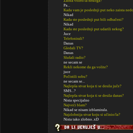
Zaista voleo/la nekoga?
Pa...
Kada vam je poslednji put neko zaista ned
Nikad
Kada ste poslednji put bili odbačeni?
Nikad
Kada ste poslednji put udarili nekog?
Juce
Telefonirali?
Danas
Gledali TV?
Danas
Slušali radio?
ne secam se
Rekli nekome da ga volite?
juce
Počistili sobu?
ne secam se...
Najlepša stvar koja ti se desila juče?
SMS...?
Najlepša stvar koja ti se desila danas?
Nista specijalno
Najveći blam?
Nikad se nisam izblamirala.
Najzlobnija stvar koju si učinio/la?
Nista tako zlobno..xD