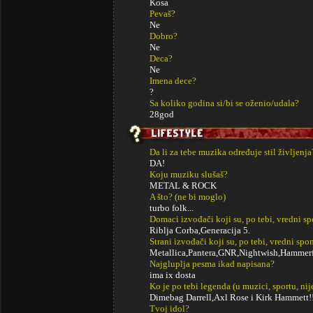
Kosa
Pevaš?
Ne
Dobro?
Ne
Deca?
Ne
Imena dece?
?
Sa koliko godina si/bi se oženio/udala?
28god
Da li za tebe muzika određuje stil življenja
DA!
Koju muziku slušaš?
METAL & ROCK
A što? (ne bi moglo)
turbo folk...
Domaci izvođači koji su, po tebi, vredni s
Riblja Corba,Generacija 5.
Strani izvođači koji su, po tebi, vredni sp
Metallica,Pantera,GNR,Nightwish,Hammerfa
Najgluplja pesma ikad napisana?
ima ix dosta
Ko je po tebi legenda (u muzici, sportu, ni
Dimebag Darrell,Axl Rose i Kirk Hammett!
Tvoj idol?