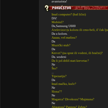
avanturista!
Imaš computer? (baš lični)
DA!
Mobitel?
Da,Samsung U600
A televizor (u koloru ili crno-beli, il' čak lj
Da u koloru.
Aaaaa, veš mašinu?
Da
Muzički stub?
Da
Krevet? (na sprat ili vodeni, ili bračni)?
Da..wodeni
Da li još držiš stari krevetac?
Ne
Što?
...
Trpezariju?
Da
Imaš mačku, kuče?
Ne
Slona??
Ne
Magarca? Divokozu? Majmuna?
Ne
Aligatora? Pantera? Zebru?