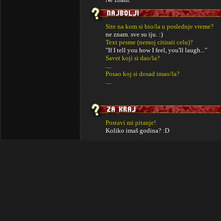
Site na kom si bio/la u poslednje vreme?
ne znam. sve su iju. :)
Text pesme (nemoj citirati celu)?
"If I tell you how I feel, you'll laugh..."
Savet koji si dao/la?
....
Posao koj si dosad imao/la?
....
Postavi mi pitanje!
Koliko imaš godina? :D