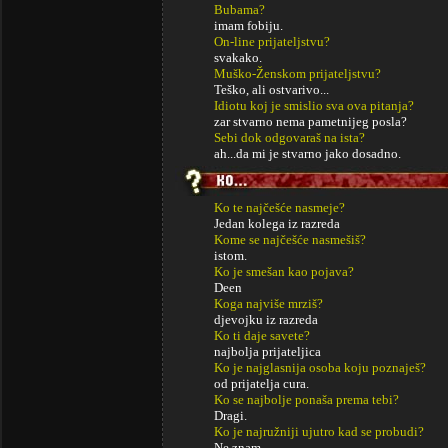
Bubama?
imam fobiju.
On-line prijateljstvu?
svakako.
Muško-Ženskom prijateljstvu?
Teško, ali ostvarivo...
Idiotu koj je smislio sva ova pitanja?
zar stvarno nema pametnijeg posla?
Sebi dok odgovaraš na ista?
ah...da mi je stvarno jako dosadno.
Ko te najčešće nasmeje?
Jedan kolega iz razreda
Kome se najčešće nasmešiš?
istom.
Ko je smešan kao pojava?
Deen
Koga najviše mrziš?
djevojku iz razreda
Ko ti daje savete?
najbolja prijateljica
Ko je najglasnija osoba koju poznaješ?
od prijatelja cura.
Ko se najbolje ponaša prema tebi?
Dragi.
Ko je najružniji ujutro kad se probudi?
Ne znam.