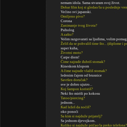
nemam idola. Sama stvaram svoj život.
Dobar film koj si gledao/la u poslednje vr
Većino svi japanski.
Omiljeno pivo?
Corona
Zanimanje tvog života?
Psiholog
A zašto?
Volim razgovarati sa ljudima, volim pomag
Želiš da se pohvališ time što... (diplome i
super kuha,
Životni moto?
Carpe diem!
Čime najrađe đubriš stomak?
Kineskom klopom
A čime najrađe vlažiš stomak?
ledenim čajem od brusnice
Savršen doručak?
sve je dobro ujutro...
Koj šampon koristiš?
Neki što miriši po kokosu
Tatoo/piercing?
jednom...
Kad ležeš da noćiš?
oko ponoći
Sa kim si najduže prijatelj?
Sa jednom djevojkom..
Koliko si najduže pričao/la preko telefona?