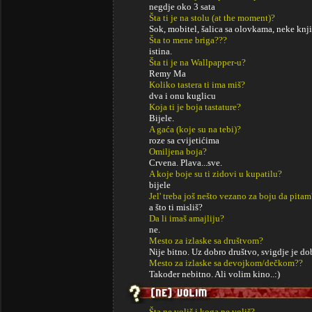
negdje oko 3 sata
Šta ti je na stolu (at the moment)?
Sok, mobitel, šalica sa olovkama, neke kn
Šta to mene briga???
istina.
Šta ti je na Wallpapper-u?
Remy Ma
Koliko tastera ti ima miš?
dva i onu kuglicu
Koja ti je boja tastature?
Bijele.
A gaća (koje su na tebi)?
roze sa cvijetićima
Omiljena boja?
Crvena. Plava...sve.
A koje boje su ti zidovi u kupatilu?
bijele
Jel' treba još nešto vezano za boju da pitam
a što ti misliš?
Da li imaš amajliju?
ne.
Mesto za izlaske sa društvom?
Nije bitno. Uz dobro društvo, svigdje je do
Mesto za izlaske sa devojkom/dečkom??
Također nebitno. Ali volim kino..:)
Šta ne voliš i koga ne voliš?