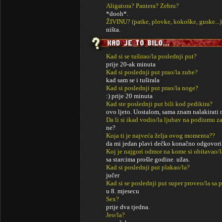
Aligatora? Pantera? Zebru?
*dooh*.
ŽIVINU? (patke, plovke, kokoške, guske...)
ništa.
Kad si se tuširao/la poslednji put?
prije 20-ak minuta
Kad si poslednji put prao/la zube?
kad sam se i tuširala
Kad si poslednji put prao/la noge?
:) prije 20 minuta
Kad ste poslednji put bili kod pedikira?
ovo ljeto. Uostalom, sama znam nalakirati n
Da li si ikad vodio/la ljubav na podiumu za
ne?
Koja ti je najveća želja ovog momenta??
da mi jedan plavi dečko konačno odgovori..
Koj je najgori odmor na kome si obitavao/l
sa starcima prošle godine. užas.
Kad si poslednji put plakao/la?
jučer
Kad si se poslednji put super proveo/la sa p
u 8. mjesecu
Sex?
prije dva tjedna.
Jeo/la?