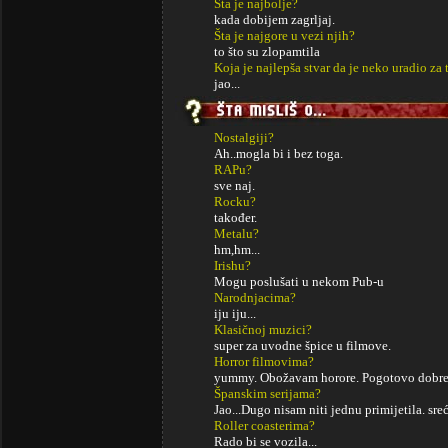
Šta je najbolje?
kada dobijem zagrljaj.
Šta je najgore u vezi njih?
to što su zlopamtila
Koja je najlepša stvar da je neko uradio za 
jao...
Nostalgiji?
Ah..mogla bi i bez toga.
RAPu?
sve naj.
Rocku?
također.
Metalu?
hm,hm...
Irishu?
Mogu poslušati u nekom Pub-u
Narodnjacima?
iju iju...
Klasičnoj muzici?
super za uvodne špice u filmove.
Horror filmovima?
yummy. Obožavam horore. Pogotovo dobr
Španskim serijama?
Jao...Dugo nisam niti jednu primijetila. sre
Roller coasterima?
Rado bi se vozila...