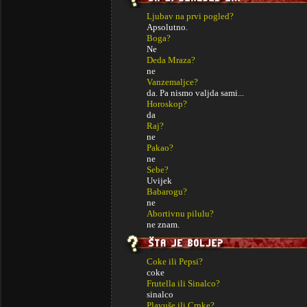
Ljubav na prvi pogled?
Apsolutno.
Boga?
Ne
Deda Mraza?
ne
Vanzemaljce?
da. Pa nismo valjda sami...
Horoskop?
da
Raj?
ne
Pakao?
ne
Sebe?
Uvijek
Babarogu?
ne
Abortivnu pilulu?
ne znam.
Coke ili Pepsi?
coke
Frutella ili Sinalco?
sinalco
Plavuše ili Crnke?