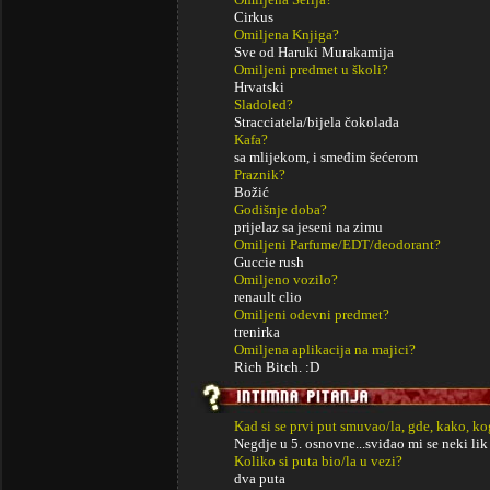
Cirkus
Omiljena Knjiga?
Sve od Haruki Murakamija
Omiljeni predmet u školi?
Hrvatski
Sladoled?
Stracciatela/bijela čokolada
Kafa?
sa mlijekom, i smeđim šećerom
Praznik?
Božić
Godišnje doba?
prijelaz sa jeseni na zimu
Omiljeni Parfume/EDT/deodorant?
Guccie rush
Omiljeno vozilo?
renault clio
Omiljeni odevni predmet?
trenirka
Omiljena aplikacija na majici?
Rich Bitch. :D
Kad si se prvi put smuvao/la, gde, kako, k
Negdje u 5. osnovne...sviđao mi se neki lik i
Koliko si puta bio/la u vezi?
dva puta