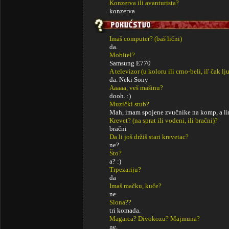
Konzerva ili avanturista?
konzerva
Imaš computer? (baš lični)
da.
Mobitel?
Samsung E770
A televizor (u koloru ili crno-beli, il' čak lj
da. Neki Sony
Aaaaa, veš mašinu?
dooh. :)
Muzički stub?
Mah, imam spojene zvučnike na komp, a lin
Krevet? (na sprat ili vodeni, ili bračni)?
bračni
Da li još držiš stari krevetac?
ne?
Što?
a? :)
Trpezariju?
da
Imaš mačku, kuče?
ne.
Slona??
tri komada.
Magarca? Divokozu? Majmuna?
ne.