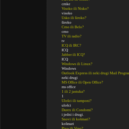
crnke
Visoko ili Nisko?
visoko
Usko ili široko?
široko
Crno ili Belo?
crno
TV ili radio?
tv
ICQ ili IRC?
ICQ
Jabber ili ICQ?
ICQ
Windows ili Linux?
Windows
Outlook Express ili neki drugi Mail Progr
neki drugi
MS Office ili Open Office?
ms office
1 ili 2 jastuka?
1
Ulošci ili tamponi?
ulošci
Durex ili Condomi?
i jedni i drugi.
Snovi ili košmari?
košmari
Pivo ili Vino?