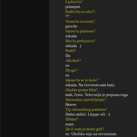
Ljubio/la?
jedanput.
Radio/la na ulici?
??
Varao/la na testu?
previše
Varao/la partnera?
nikada
Bio/la prebijen/a?
nikada. :)
Pušiš?
Da.
Alkohol?
ne
Droge?
ne
Iskrao/la se iz kuće?
nikada. Na četvrtom sam katu.
Gledao porno film?
mah, često. Televizija je prepuna toga
Seksualno opredeljenje?
Hetero
Tip seksualnog partnera?
Dobri mišići. I lijepe oči. :)
Dildos?
nope.
Da li vam je bitno gde?
ne. Ukoliko nije na otvorenom.