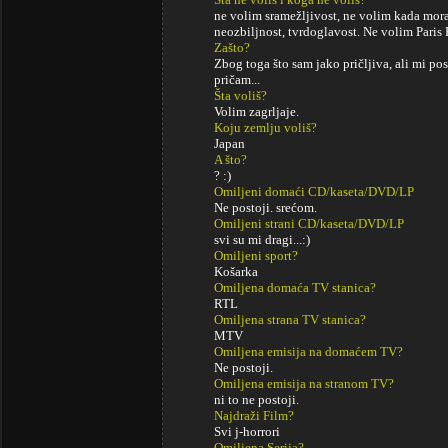
ne volim sramežljivost, ne volim kada moram
neozbiljnost, tvrdoglavost. Ne volim Paris 
Zašto?
Zbog toga što sam jako pričljiva, ali mi 
pričam...
Šta voliš?
Volim zagrljaje.
Koju zemlju voliš?
Japan
A što?
? :)
Omiljeni domaći CD/kaseta/DVD/LP
Ne postoji. srećom.
Omiljeni strani CD/kaseta/DVD/LP
svi su mi dragi...:)
Omiljeni sport?
Košarka
Omiljena domaća TV stanica?
RTL
Omiljena strana TV stanica?
MTV
Omiljena emisija na domaćem TV?
Ne postoji.
Omiljena emisija na stranom TV?
ni to ne postoji.
Najdraži Film?
Svi j-horrori
Omiljena Serija?