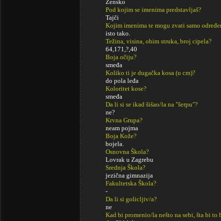
Žensko
Pod kojim se imenima predstavljaš?
Tajči
Kojim imenima te mogu zvati samo određe
isto tako.
Težina, visina, obim struka, broj cipela?
64,171,?,40
Boja očiju?
smeđa
Koliko ti je dugačka kosa (u cm)?
do pola leđa
Koloritet kose?
smeđa
Da li si se ikad šišao/la na "šerpu"?
ne?
Krvna Grupa?
neam pojma
Boja Kože?
bojela.
Osnovna Škola?
Lovrak u Zagrebu
Srednja Škola?
jezična gimnazija
Fakultetska Škola?
-
Da li si golicljiv/a?
ne
Kad bi promenio/la nešto na sebi, šta bi to 