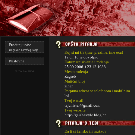
Pročitaj upise
Odgovori na vaša pitanja
Koj si mi ti? (ime, prezime, ime oca)
Tajči. To je dovoljno
Naslovna
Datum upisivanja i rođenja
25.09.2006. i
23.12.1988
Mesto rođenja
©
Dachaz
2004.
Zagreb
Matični broj
ziher.
Potpuna adresa sa telefonom i mobilnim
lol
Tvoj e-mail
tajchister@gmail.com
Tvoj website
http://geishastyle.blog.hr
Da li si žensko ili muško?