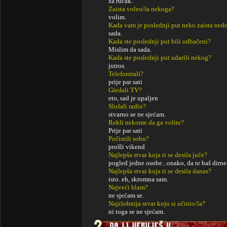
za ručak.
Zaista voleo/la nekoga?
volim.
Kada vam je poslednji put neko zaista ned
sada.
Kada ste poslednji put bili odbačeni?
Mislim da sada.
Kada ste poslednji put udarili nekog?
jutros.
Telefonirali?
prije par sati
Gledali TV?
eto, sad je upaljen
Slušali radio?
stvarno se ne sjećam.
Rekli nekome da ga volite?
Prije par sati
Počistili sobu?
prošli vikend
Najlepša stvar koja ti se desila juče?
pogled jedne osobe...onako, da te baš dirne.
Najlepša stvar koja ti se desila danas?
isto. eh, skromna sam.
Najveći blam?
ne sjećam se.
Najzlobnija stvar koju si učinio/la?
ni toga se ne sjećam.