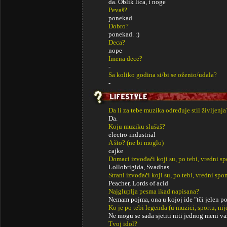
da. Oblik lica, i noge
Pevaš?
ponekad
Dobro?
ponekad. :)
Deca?
nope
Imena dece?
-
Sa koliko godina si/bi se oženio/udala?
-
Da li za tebe muzika određuje stil življenja
Da.
Koju muziku slušaš?
electro-industrial
A što? (ne bi moglo)
cajke
Domaci izvođači koji su, po tebi, vredni s
Lollobrigida, Svadbas
Strani izvođači koji su, po tebi, vredni sp
Peacher, Lords of acid
Najgluplja pesma ikad napisana?
Nemam pojma, ona u kojoj ide "tči jelen po 
Ko je po tebi legenda (u muzici, sportu, ni
Ne mogu se sada sjetiti niti jednog meni v
Tvoj idol?