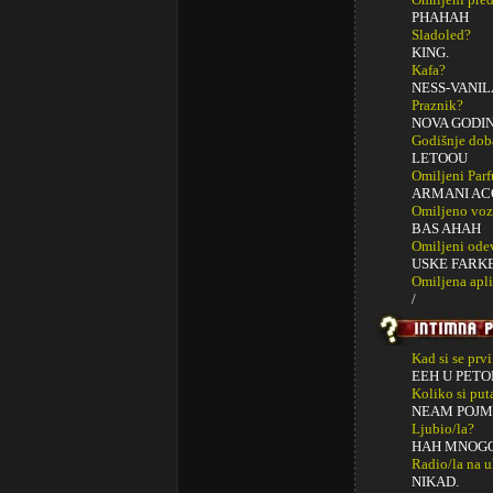
PHAHAH
Sladoled?
KING.
Kafa?
NESS-VANIL
Praznik?
NOVA GODIN
Godišnje dob
LETOOU
Omiljeni Par
ARMANI ACQ
Omiljeno voz
BAS AHAH
Omiljeni ode
USKE FARKE
Omiljena apli
/
Kad si se prv
EEH U PETO
Koliko si put
NEAM POJM
Ljubio/la?
HAH MNOGO
Radio/la na u
NIKAD.