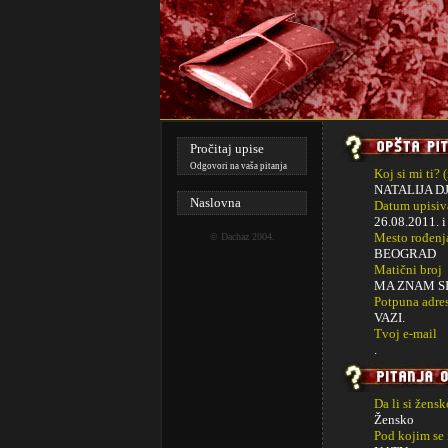
Pročitaj upise
Odgovori na vaša pitanja
Koj si mi ti? 
NATALIJA D
Naslovna
Datum upisiva
26.08.2011. 
Mesto rođenj
©
Dachaz
2004.
BEOGRAD
Matični broj
MA ZNAM S
Potpuna adre
VAZI.
Tvoj e-mail
.
Da li si žens
Žensko
Pod kojim se