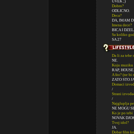
UVEK ;)
Dobro?
ODLICNO.
Deca?
DA, IMAM D
Imena dece?
BICA I DZE
Sa koliko god
SA 27
Da li za tebe
NE.
Koju muziku 
RAP, HOUSE
A što? (ne bi
ZATO STO J
Domaci izvođa
/
Strani izvođa
/
Najgluplja p
NE MOGU SE
Ko je po tebi
NOVAK DJO
Tvoj idol?
JA.
Dobar film ko