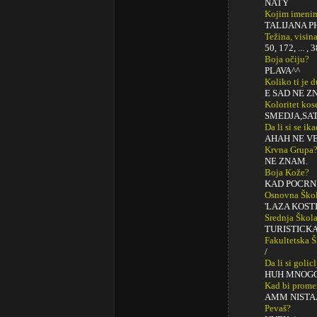
NATY
Kojim imenim
TALIJANA 
Težina, visina
50, 172, ... , 
Boja očiju?
PLAVA^^
Koliko ti je 
E SAD NE Z
Koloritet kos
SMEDJA,SA
Da li si se ik
AHAH NE V
Krvna Grupa
NE ZNAM.
Boja Kože?
KAD POCRN
Osnovna Ško
'LAZA KOSTI
Srednja Škol
TURISTICK
Fakultetska 
/
Da li si golic
HUH MNOGO
Kad bi promeni
AMM NISTAA
Pevaš?