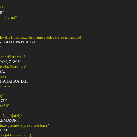
o?
UH
og života?
ohvališ time što... (diplome i pohvale ne primamo)
NOGO LEPA PHAHAH.
?
 đubriš stomak?
AM, ZAVISI.
e vlažiš stomak?
HA.
čak?
A HAHAHAAHAH
oristiš?
ng?
ZIK.
noćiš?
uže prijatelj?
XENDZOM.
duže pričao/la preko telefona?
SLIM.
tolu (at the moment)?