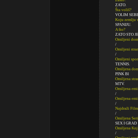
ZATO.
Šta voliš?
VOLIM SEBE
Koju zemlju 
SPANIJU.
A što?
ZATO STO JE
Omiljeni do
/
Omiljeni str
/
Omiljeni spor
TENNIS.
Omiljena dom
PINK Bl
Omiljena stra
MTV.
Omiljena emi
/
Omiljena emi
/
Najdraži Fil
/
Omiljena Seri
SEX I GRAD
Omiljena Knj
/
Omiljeni pred