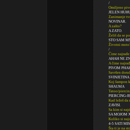
/
Omiljeno piv
JELEN HUH
Zanimanje tv
NOVINAR.
A zašto?
A ZATO.
Želiš da se p
STO SAM M
Životni moto
/
Čime najrađe
AHAH NE ZN
A čime najrađ
PIVOM PHA
Savršen doru
SVINJETIN
Koj šampon k
SHAUMA
Tatoo/pierci
PIERCING-JE
Kad ležeš da 
ZAVISI.
Sa kim si najd
SA MOJOM 
Koliko si naj
4-5 SATI MI
Šta ti je na s