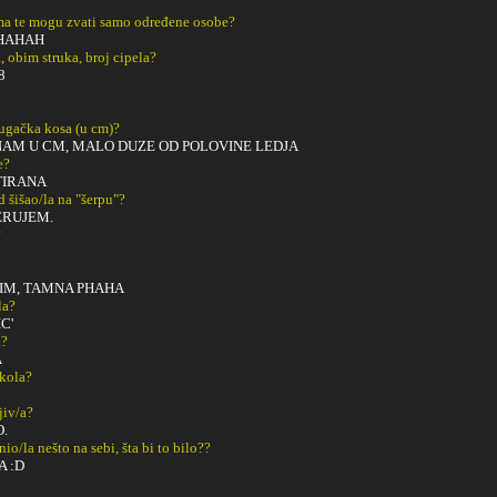
a te mogu zvati samo određene osobe?
PHAHAH
, obim struka, broj cipela?
38
dugačka kosa (u cm)?
NAM U CM, MALO DUZE OD POLOVINE LEDJA
e?
TIRANA
ad šišao/la na "šerpu"?
ERUJEM.
?
IM, TAMNA PHAHA
la?
C'
a?
A
Škola?
ljiv/a?
.
o/la nešto na sebi, šta bi to bilo??
 :D