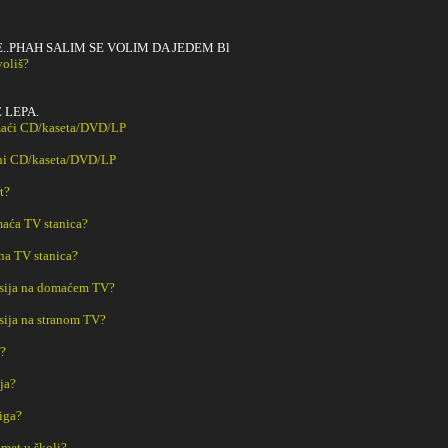
..PHAH SALIM SE VOLIM DA JEDEM Bl
voliš?
 LEPA.
maći CD/kaseta/DVD/LP
ani CD/kaseta/DVD/LP
t?
aća TV stanica?
na TV stanica?
sija na domaćem TV?
sija na stranom TV?
m?
ja?
iga?
met u školi?