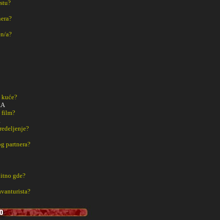
estu?
nera?
en/a?
z kuće?
AA
 film?
.
redeljenje?
g partnera?
bitno gde?
avanturista?