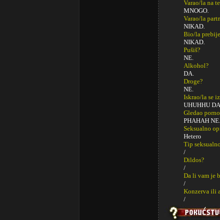
Varao/la na t
MNOGO.
Varao/la part
NIKAD.
Bio/la prebij
NIKAD.
Pušiš?
NE.
Alkohol?
DA.
Droge?
NE.
Iskrao/la se i
UHUHHU D
Gledao porno
PHAHAH NE
Seksualno op
Hetero
Tip seksualno
/
Dildos?
/
Da li vam je 
/
Konzerva ili 
/