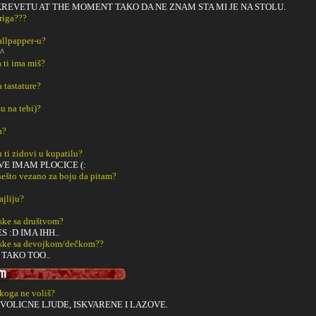
KREVETU AT THE MOMENT TAKO DA NE ZNAM STA MI JE NA STOLU.
riga???
Wallpapper-u?
^
a ti ima miš?
a tastature?
u na tebi)?
a?
u ti zidovi u kupatilu?
E IMAM PLOCICE (:
š nešto vezano za boju da pitam?
ajliju?
ske sa društvom?
S :D IMA IHH..
aske sa devojkom/dečkom??
 TAKO TOO..
 koga ne voliš?
VOLICNE LJUDE, ISKVARENE I LAZOVE.