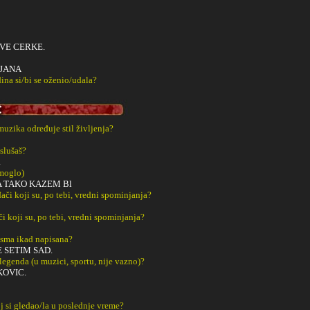
VE CERKE.
LJANA
ina si/bi se oženio/udala?
 muzika određuje stil življenja?
slušaš?
.
 moglo)
A TAKO KAZEM Bl
či koji su, po tebi, vredni spominjanja?
či koji su, po tebi, vredni spominjanja?
esma ikad napisana?
 SETIM SAD.
 legenda (u muzici, sportu, nije vazno)?
KOVIC.
j si gledao/la u poslednje vreme?