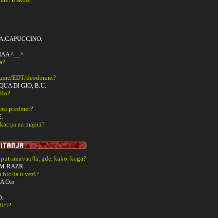
A,CAPUCCINO.
AA ^__^
a?
fume/EDT/deodorant?
UA DI GIO, B.U.
ilo?
vni predmet?
.
kacija na majici?
i put smuvao/la, gde, kako, koga?
M RAZR.
a bio/la u vezi?
A O.o
.
lici?