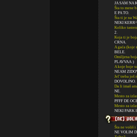
JA SAM NA 
Šta to mene b
E PA TO.
Šta ti je na 
NEKI KERR^
Koliko taster
2.
Koja ti je boj
CRNA.
A gaća (koje s
BELE.
Omiljena boj
PLAVVAA:)
A koje boje s
NEAM ZIDOV
Jel' treba jo
DOVOLJNO.
Da li imaš am
NE.
Mesto za izla
PFFF DE OCE
Mesto za izl
NEKI PARK I
Šta ne voliš i
NE VOLIM D
Zašto?