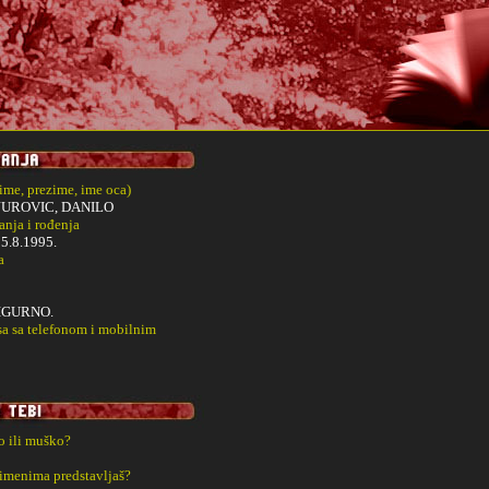
(ime, prezime, ime oca)
JUROVIC, DANILO
nja i rođenja
i
5.8.1995.
a
IGURNO.
sa sa telefonom i mobilnim
ko ili muško?
 imenima predstavljaš?