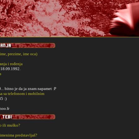
(ime, prezime, ime oca)
nja i rođenja
i
18.09.1992.
a
. bitno je da ja znam napamet :P
sa sa telefonom i mobilnim
5 :)
oo.fr
ko ili muško?
 imenima predstavljaš?