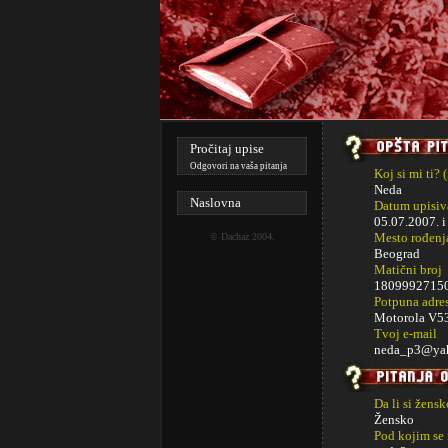
Pročitaj upise
Odgovori na vaša pitanja
Koj si mi ti? 
Neda
Naslovna
Datum upisiva
05.07.2007. 
Mesto rođenj
©
Dachaz
2004.
Beograd
Matični broj
18099927150..
Potpuna adre
Motorola V53
Tvoj e-mail
neda_p3@yah
Da li si žens
Žensko
Pod kojim se