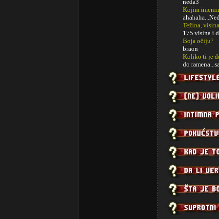
neda3
Kojim imenim
ahahaha...Nedo
Težina, visina
175 visina i 
Boja očiju?
braon
Koliko ti je 
do ramena...s