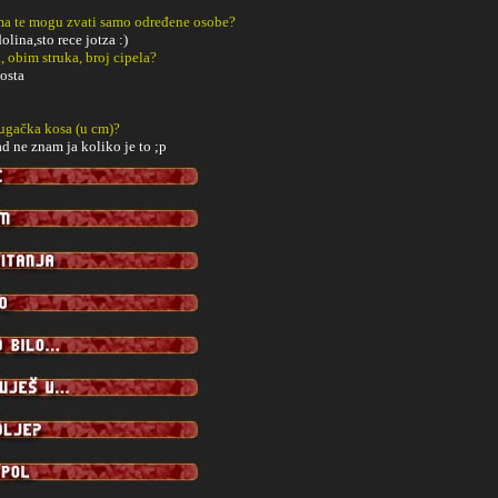
a te mogu zvati samo određene osobe?
lina,sto rece jotza :)
, obim struka, broj cipela?
dosta
dugačka kosa (u cm)?
ad ne znam ja koliko je to ;p