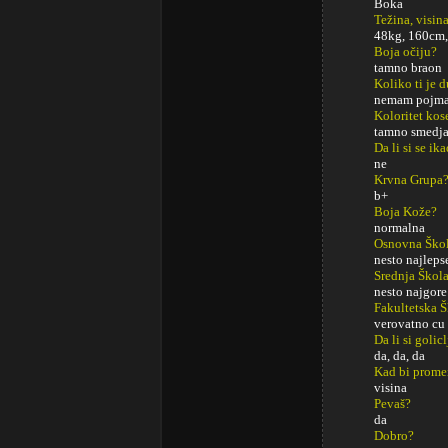
Boka
Težina, visina
48kg, 160cm,
Boja očiju?
tamno braon
Koliko ti je 
nemam pojma,
Koloritet kos
tamno smedj
Da li si se ik
ne
Krvna Grupa
b+
Boja Kože?
normalna
Osnovna Ško
nesto najleps
Srednja Škol
nesto najgore
Fakultetska 
verovatno cu 
Da li si golic
da, da, da
Kad bi promeni
visina
Pevaš?
da
Dobro?