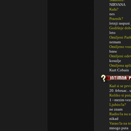
NIRVANA
Kafa?
nes
Praznik?
letnji raspust
Godišnje dob
leto
Omiljeni Par
nemam
Omiljeno voz
bmw
Omiljeni ode
kosulje
Omiljena apli
Kurt Cobain
Kad si se prv
20. februar..
Koliko si put
1 - mrzim vez
Ljubio/la?
ne znam
Radio/la na u
nikad
Varao/la na t
mnogo puta