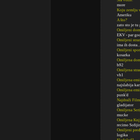
more
Koju zemlju 
Ameriku
A što?
zato sto je t
Omiljeni do
EKV - par god
Omiljeni str
ima ih dosta...
Omiljeni spor
kosarka
Omiljena dom
b92
Omiljena stra
vh1
Omiljena emi
najslabija ka
Omiljena emi
punk'd
Najdraži Fil
gladijator
Omiljena Seri
mucke
Omiljena Knj
recimo Sofiji
Omiljeni pred
logika
Sladoled?