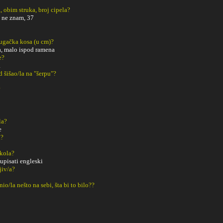
, obim struka, broj cipela?
 ne znam, 37
dugačka kosa (u cm)?
 malo ispod ramena
e?
a
ad šišao/la na "šerpu"?
?
la?
e
a?
Škola?
upisati engleski
ljiv/a?
o/la nešto na sebi, šta bi to bilo??