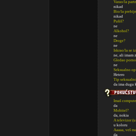
Varao/la part
nikad
Bio/la prebij
nikad
Pušiš?
ne
Alkohol?
ne
Droge?
ne
Iskrao/la se i
ne, ali imam 
Gledao porno
ne
Seksualno op
Hetero
Tip seksualno
da ima dugu k
Imaš computer
da
Mobitel?
da, nokia
A televizor (u
u koloru
Aaaaa, veš m
da