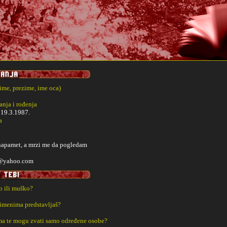
(ime, prezime, ime oca)
nja i rođenja
i
19.3.1987.
a
 napamet, a mrzi me da pogledam
l@yahoo.com
ko ili muško?
 imenima predstavljaš?
a te mogu zvati samo određene osobe?