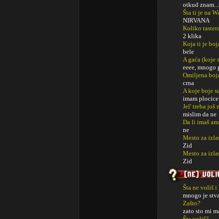
otkud znam...
Šta ti je na 
NIRVANA
Koliko taster
2 klika
Koja ti je boj
bele
A gaća (koje s
eeee, mnogo 
Omiljena boj
crna
A koje boje s
imam plocice
Jel' treba jo
mislim da ne
Da li imaš am
ne
Mesto za izla
Zid
Mesto za izl
Zid
Šta ne voliš i
mnogo je stva
Zašto?
zato sto mi m
Šta voliš?