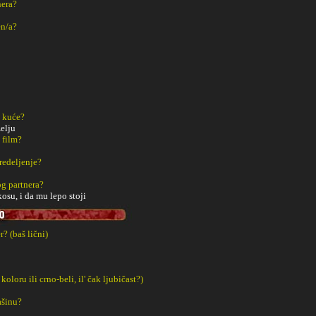
nera?
en/a?
z kuće?
zelju
 film?
redeljenje?
g partnera?
osu, i da mu lepo stoji
? (baš lični)
 koloru ili crno-beli, il' čak ljubičast?)
ašinu?