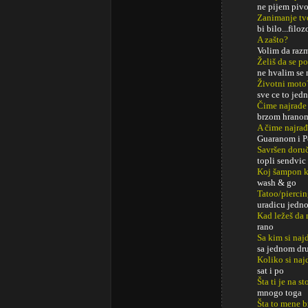
ne pijem piv
Zanimanje tv
bi bilo...filozo
A zašto?
Volim da raz
Želiš da se p
ne hvalim se 
Životni moto
sve ce to jed
Čime najrađe
brzom hrano
A čime najrađ
Guaranom i P
Savršen doru
topli sendvic
Koj šampon k
wash & go
Tatoo/pierci
uradicu jedn
Kad ležeš da 
rano
Sa kim si najd
sa jednom dr
Koliko si naj
sat i po
Šta ti je na s
mnogo toga
Šta to mene b