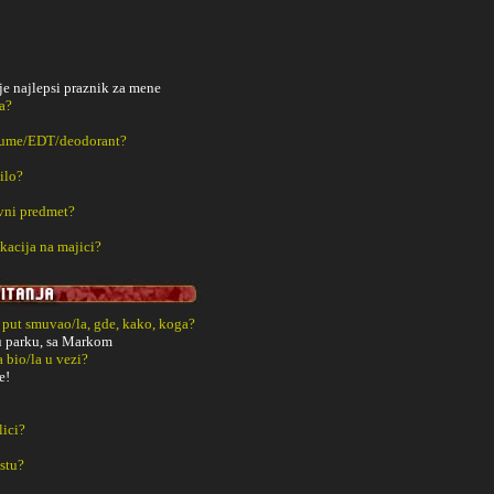
 je najlepsi praznik za mene
a?
fume/EDT/deodorant?
ilo?
vni predmet?
kacija na majici?
i put smuvao/la, gde, kako, koga?
. u parku, sa Markom
a bio/la u vezi?
e!
lici?
estu?