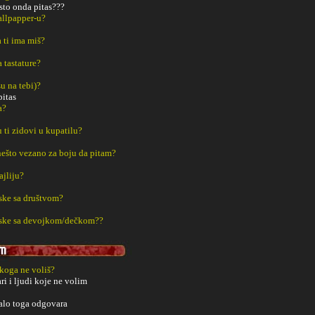
sto onda pitas???
Wallpapper-u?
a ti ima miš?
a tastature?
u na tebi)?
pitas
a?
u ti zidovi u kupatilu?
š nešto vezano za boju da pitam?
ajliju?
ske sa društvom?
aske sa devojkom/dečkom??
 koga ne voliš?
ri i ljudi koje ne volim
alo toga odgovara