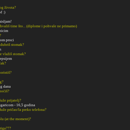
o
og života?
f :)
misljam!
ohvališ time što... (diplome i pohvale ne primamo)
nicim
?
nom proci
 đubriš stomak?
m
e vlažiš stomak?
epsijem
čak?
oristiš?
ng?
og dana
noćiš?
uže prijatelj?
ugaricom - 16,5 godina
duže pričao/la preko telefona?
tolu (at the moment)?
riga???