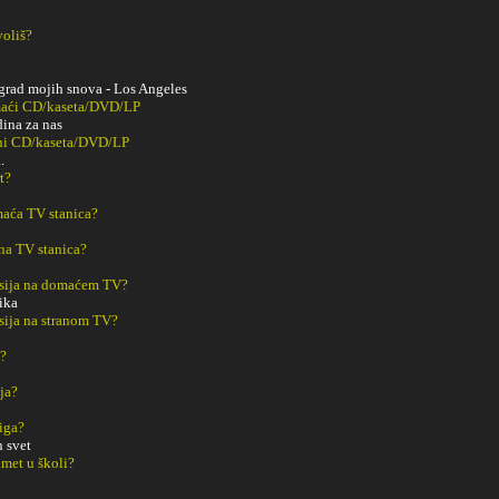
voliš?
u grad mojih snova - Los Angeles
maći CD/kaseta/DVD/LP
ina za nas
ani CD/kaseta/DVD/LP
.
t?
aća TV stanica?
na TV stanica?
sija na domaćem TV?
rika
sija na stranom TV?
m?
ja?
iga?
n svet
met u školi?