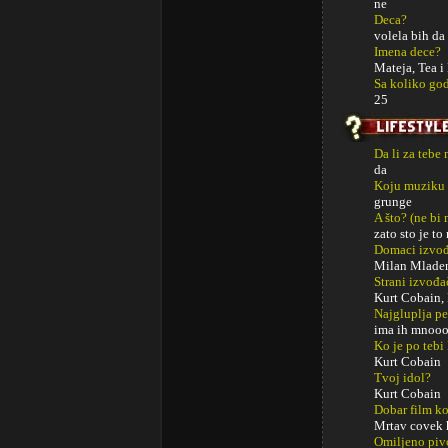
ne
Deca?
volela bih da
Imena dece?
Mateja, Tea i
Sa koliko god
25
Da li za tebe
da
Koju muziku 
grunge
A što? (ne bi
zato sto je t
Domaci izvođa
Milan Mlade
Strani izvođa
Kurt Cobain,
Najgluplja p
ima ih mnoo
Ko je po tebi
Kurt Cobain
Tvoj idol?
Kurt Cobain
Dobar film ko
Mrtav covek
Omiljeno piv