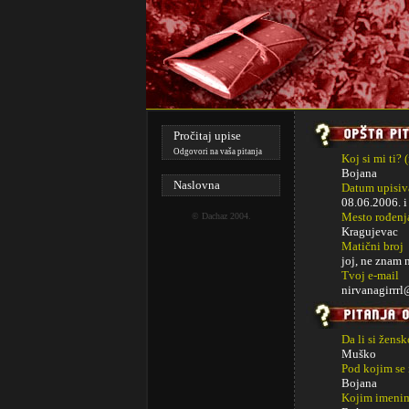
Pročitaj upise
Odgovori na vaša pitanja
Koj si mi ti? 
Bojana
Naslovna
Datum upisiva
08.06.2006. 
Mesto rođenj
©
Dachaz
2004.
Kragujevac
Matični broj
joj, ne znam
Tvoj e-mail
nirvanagirrr
Da li si žens
Muško
Pod kojim se
Bojana
Kojim imenim