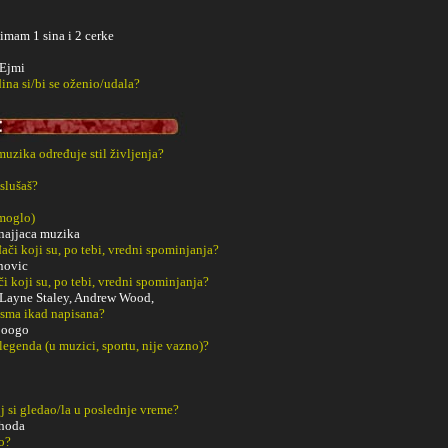
 imam 1 sina i 2 cerke
 Ejmi
ina si/bi se oženio/udala?
 muzika određuje stil življenja?
slušaš?
 moglo)
o najjaca muzika
či koji su, po tebi, vredni spominjanja?
novic
či koji su, po tebi, vredni spominjanja?
 Layne Staley, Andrew Wood,
esma ikad napisana?
ooogo
 legenda (u muzici, sportu, nije vazno)?
j si gledao/la u poslednje vreme?
 hoda
o?