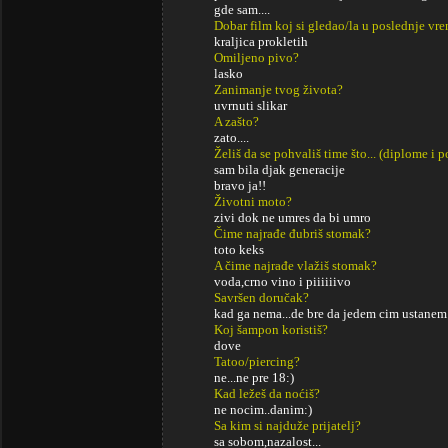
gde sam....
Dobar film koj si gledao/la u poslednje vr
kraljica prokletih
Omiljeno pivo?
lasko
Zanimanje tvog života?
uvrnuti slikar
A zašto?
zato....
Želiš da se pohvališ time što... (diplome i
sam bila djak generacije
bravo ja!!
Životni moto?
zivi dok ne umres da bi umro
Čime najrađe đubriš stomak?
toto keks
A čime najrađe vlažiš stomak?
voda,crno vino i piiiiiivo
Savršen doručak?
kad ga nema...de bre da jedem cim ustanem.
Koj šampon koristiš?
dove
Tatoo/piercing?
ne...ne pre 18:)
Kad ležeš da noćiš?
ne nocim..danim:)
Sa kim si najduže prijatelj?
sa sobom,nazalost...