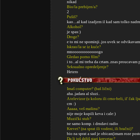
nikad
Bio/la prebijen/a?
2
Pušiš?
kao....al kad izadjem il kad sam tolko nadr
Alkohol?
je spas:)
Droge?
e to mi ne spominji..jos uvek se odvikavam
Iskrao/la se iz kuće?
mnoooooooooooogo
Gledao porno film?
i to...al mi treba da crtam..znas proucavam p
Seksualno opredeljenje?
Hetero
Imaš computer? (baš lični)
aha..jadara al sluzi..
A televizor (u koloru ili crno-beli, il' čak lj
crn :)
Aaaaa, veš mašinu?
nije moje kupili keva i cale:)
Muzički stub?
ne samo komp. i drndavi radio
Krevet? (na sprat ili vodeni, ili bračni)?
bio na sprat a sad je obican(imam roze post
Da li još držiš stari krevetac?