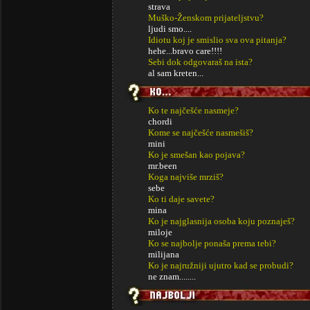
strava
Muško-Ženskom prijateljstvu?
ljudi smo....
Idiotu koj je smislio sva ova pitanja?
hehe...bravo care!!!!
Sebi dok odgovaraš na ista?
al sam kreten...
Ko te najčešće nasmeje?
chordi
Kome se najčešće nasmešiš?
mini
Ko je smešan kao pojava?
mr.been
Koga najviše mrziš?
sebe
Ko ti daje savete?
mina
Ko je najglasnija osoba koju poznaješ?
miloje
Ko se najbolje ponaša prema tebi?
milijana
Ko je najružniji ujutro kad se probudi?
ne znam........