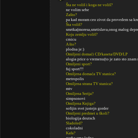
Šta ne voliš i koga ne voliš?
ne volim sebe
Zašto?
pa kad moram ceo zivot da provedem sa kret
Šta voliš?
smrtka(moresa,smrtislava,onog malog depre
Koju zemlju voliš?
crnicu
A što?
plodna je:)
Omiljeni domaći CD/kaseta/DVD/LP
alogia price o vremenu(to je zato sto znam m
Omiljeni sport?
fuj sport!!!
Omiljena domaća TV stanica?
metropolis
Omiljena strana TV stanica?
mtv
Omiljena Serija?
simpsonovi
Omiljena Knjiga?
sofijin svet justejn gorder
Omiljeni predmet u školi?
biologija deutsch
Sladoled?
cokoladni
Kafa?
gorka crna ladna