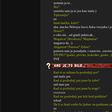
nemam ja to...
Što?
unistila sam ja to jos kao mala:)
Trpezariju?
ne
Imaš mačku, kuče?
aha..macka Nebojsu kucu Asku-vucjaka i pa
Slona??
e crko mi....od gladi jadnicak...
Magarca? Divokozu? Majmuna?
magarca da..:)
Aligatora? Pantera? Zebru?
pantera sam ja poradjala..i naravno...zavrsio
ŽIVINU? (patke, plovke, kokoške, guske...)
SVE
Kad si se tuširao/la poslednji put?
sad malo pre
Kad si poslednji put prao/la zube?
sad mao pre
Kad si poslednji put prao/la noge?
cccccccc
Kad ste poslednji put bili kod pedikira?
nikad
Da li si ikad vodio/la ljubav na podiumu za
ne