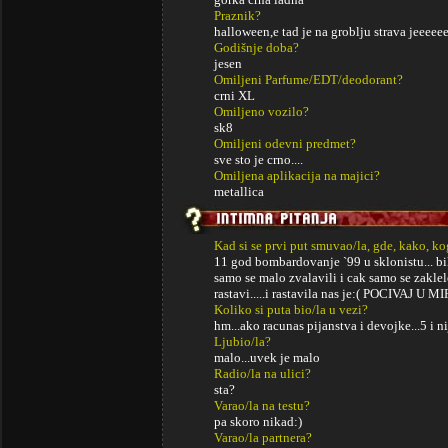
Praznik?
halloween,e tad je na groblju strava jeeeee
Godišnje doba?
jesen
Omiljeni Parfume/EDT/deodorant?
crni XL
Omiljeno vozilo?
sk8
Omiljeni odevni predmet?
sve sto je crno....
Omiljena aplikacija na majici?
metallica
Kad si se prvi put smuvao/la, gde, kako, k
11 god bombardovanje `99 u sklonistu... bi
samo se malo zvalavili i cak samo se zaklel
rastavi.....i rastavila nas je:( POCIVAJ U
Koliko si puta bio/la u vezi?
hm...ako racunas pijanstva i devojke...5 i ni
Ljubio/la?
malo...uvek je malo
Radio/la na ulici?
sta?
Varao/la na testu?
pa skoro nikad:)
Varao/la partnera?