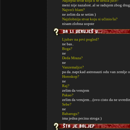
Najlepša stvar koja ti se desila juče?
meni nije nazalost..al se radujem zbog druga
Najveći blam?
ne zelim da se setim:)
Najzlobnija stvar koju si učinio/la?
nisam zlobna uopste
Ljubav na prvi pogled?
ne bas..
Boga?
ne
Deda Mraza?
ne
Vanzemaljce?
pa da..napr.kad astronauti odu van zemlje 
Horoskop?
ne
Raj?
zelim da verujem
Pakao?
zelim da verujem....(ovo cisto da ne uvredim
Sebe?
ne
Babarogu?
ima jedna pecina stroga:)