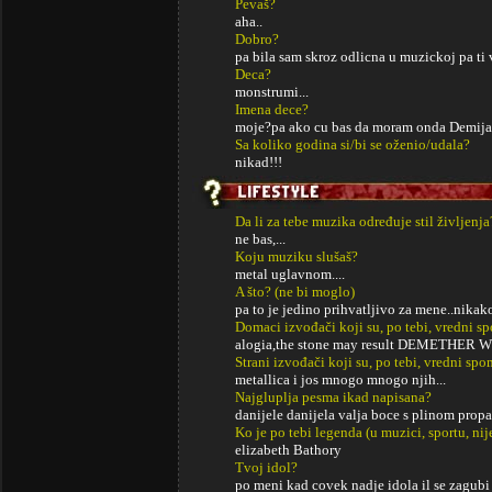
Pevaš?
aha..
Dobro?
pa bila sam skroz odlicna u muzickoj pa ti v
Deca?
monstrumi...
Imena dece?
moje?pa ako cu bas da moram onda Demijan
Sa koliko godina si/bi se oženio/udala?
nikad!!!
Da li za tebe muzika određuje stil življenja
ne bas,...
Koju muziku slušaš?
metal uglavnom....
A što? (ne bi moglo)
pa to je jedino prihvatljivo za mene..nikak
Domaci izvođači koji su, po tebi, vredni s
alogia,the stone may result DEMETHER
Strani izvođači koji su, po tebi, vredni sp
metallica i jos mnogo mnogo njih...
Najgluplja pesma ikad napisana?
danijele danijela valja boce s plinom propa
Ko je po tebi legenda (u muzici, sportu, ni
elizabeth Bathory
Tvoj idol?
po meni kad covek nadje idola il se zagubi