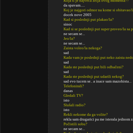
Koja ti je najveća želja ovog momenta??
da spavam.....
Koj je najgori odmor na kome si obitavao/l
docek nove 2005
Kad si poslednji put plakao/la?
sinoc
Kad si se poslednji put super proveo/la sa p
ne secam se...
Jeo/la?
ne secam se...
Zaista voleo/la nekoga?
sad
Kada vam je poslednji put neko zaista ned
sad
Kada ste poslednji put bili odbačeni?
sad
Kada ste poslednji put udarili nekog?
sad evo tucem se.. a inace sam mazohista...
Telefonirali?
danas
Gledali TV?
isto
Slušali radio?
isto
Rekli nekome da ga volite?
rekla sam drugarici pa me isterala jednom z
Počistili sobu?
ne secam se...