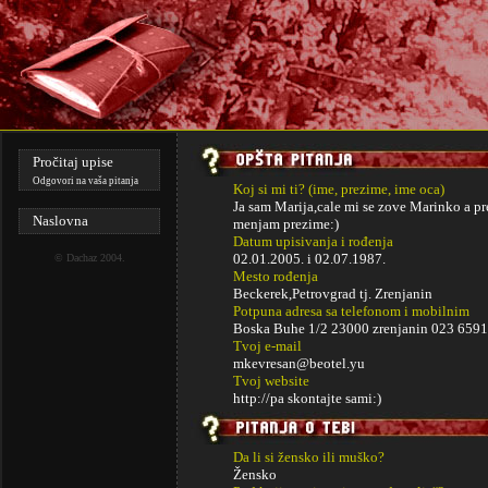
Pročitaj upise
Odgovori na vaša pitanja
Koj si mi ti? (ime, prezime, ime oca)
Ja sam Marija,cale mi se zove Marinko a pr
Naslovna
menjam prezime:)
Datum upisivanja i rođenja
02.01.2005. i
02.07.1987.
©
Dachaz
2004.
Mesto rođenja
Beckerek,Petrovgrad tj. Zrenjanin
Potpuna adresa sa telefonom i mobilnim
Boska Buhe 1/2 23000 zrenjanin 023 659
Tvoj e-mail
mkevresan@beotel.yu
Tvoj website
http://pa skontajte sami:)
Da li si žensko ili muško?
Žensko