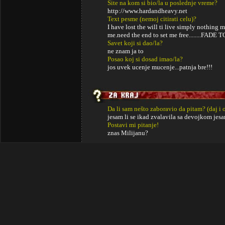
Site na kom si bio/la u poslednje vreme?
http://www.hardandheavy.net
Text pesme (nemoj citirati celu)?
I have lost the will ti live simply nothing m
me.need the end to set me free........FADE
Savet koji si dao/la?
ne znam ja to
Posao koj si dosad imao/la?
jos uvek ucenje mucenje...patnja bre!!!
Da li sam nešto zaboravio da pitam? (daj i 
jesam li se ikad zvalavila sa devojkom jesa
Postavi mi pitanje!
znas Milijanu?