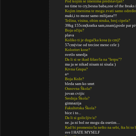
Pod kojim se imenima predstavljaš?
no time to cry,besna baba,one of the freaks
Kojim imenima te mogu zvati samo određe
maki,i to moze samo milijana!!!
Težina, visina, obim struka, broj cipela?
39kg 155cm(kratka sam,znam),posle par piv
Boja očiju?
plava
Koliko ti je dugačka kosa (u cm)?
57cm(vise od trecine mene cele:)
Koloritet kose?
svetlo smedja
Da li si se ikad šišao/la na "šerpu"?
ma ja se nikad nisam ni sisala:)
Krvna Grupa?
a+
Boja Kože?
bleda sam ko smrt
Osnovna Škola?
jovan cvijic
Srednja Škola?
gimnazija
Fakultetska Škola?
bice i to...
Da li si golicljiv/a?
ne..ja ni bol ne mogu da osetim....
Kad bi promenio/la nešto na sebi, šta bi to 
sve I HATE MYSELF