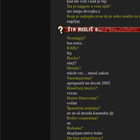
kad me voli i kad je lep
Šta je najgore u vezi njih?
sto imaju devojku:(
Koja je najlepša stvar da je neko uradio za 
zagrljaj
Nostalgiji?
bas nista...
RAPu?
fuj
Rocku?
ehej!!
Metalu?
rekoh vec.....metal zakon
Narodnjacima?
upropastil mi docek 2005
Klasičnoj muzici?
vecna
Horror filmovima?
volim
Španskim serijama?
ne ne al mozda kasandra:)))
Roller coasterima?
ne
Bubama?
skupljam mrtve bube
On-line prijateljstvu?