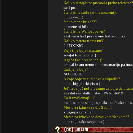
Koliko si najduže pričao/la preko telefona?
sat i po....
Šta ti je na stolu (at the moment)?
uuuu sve...:)
Šta to mene briga???
pa mene bi bilo..
Šta ti je na Wallpapper-u?
anathema text pesme one last goodbye
Koliko tastera ti ima miš?
2 I TOCKIC
Koja ti je boja tastature?
siva(al to nije boja:)
A gaća (koje su na tebi)?
crna,al imam trenutno menstruaciju pa imam
Omiljena boja?
NO COLOR
A koje boje su ti zidovi u kupatilu?
bela...higijenski cisto.)
Jel' treba još nešto vezano za boju da pitam
aha dal sam daltonista-E PA NISAM!!!
Da li imaš amajliju?
imala sam pa sam je spalila..ma freaknula s
Mesto za izlaske sa društvom?
kczr,rupa zanzibar..
Mesto za izlaske sa devojkom/dečkom??
o pa to je tako svejedno:)