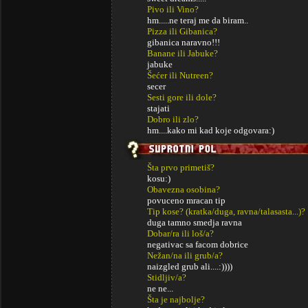
Pivo ili Vino?
hm.....ne teraj me da biram..
Pizza ili Gibanica?
gibanica naravno!!!
Banane ili Jabuke?
jabuke
Šećer ili Nutreen?
secer
Sesti gore ili dole?
stajati
Dobro ili zlo?
hm....kako mi kad koje odgovara:)
Šta prvo primetiš?
kosu:)
Obavezna osobina?
povuceno mracan tip
Tip kose? (kratka/duga, ravna/talasasta...)?
duga tamno smedja ravna
Dobar/ra ili loš/a?
negativac sa facom dobrice
Nežan/na ili grub/a?
naizgled grub ali....:))))
Stidljiv/a?
ne ne...
Šta je najbolje?