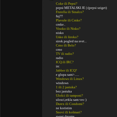
Coke ili Pepsi?
pepsi METALSKI JE:) (pepsi sziget)
Frutella ili Sinalco?
fuj!!!
Plavuše ili Crnke?
crnke..
Visoko ili Nisko?
nisko
Usko ili široko?
sirok pogled na svet...
Crno ili Belo?
crno
TV ili radio?
radio
ICQ ili IRC?
irc
Jabber ili ICQ?
e glupa sam>......
Windows ili Linux?
windows
1 ili 2 jastuka?
bez jastuka
Ulošci ili tamponi?
ulosci,rekla sam vec:)
Durex ili Condomi?
ne koristim
Snovi ili košmari?
sweet dreams.....