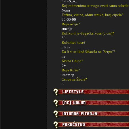
n-O-N_a_
Kojim imenima te mogu zvati samo određe
Nona
Težina, visina, obim struka, broj cipela?
90-60-90
Boja očiju?
smedje
Koliko ti je dugačka kosa (u cm)?
50
Koloritet kose?
plava
Da li si se ikad šišao/la na "šerpu"?
ne
Krvna Grupa?
0+
Boja Kože?
imam :p
Osnovna Škola?
3