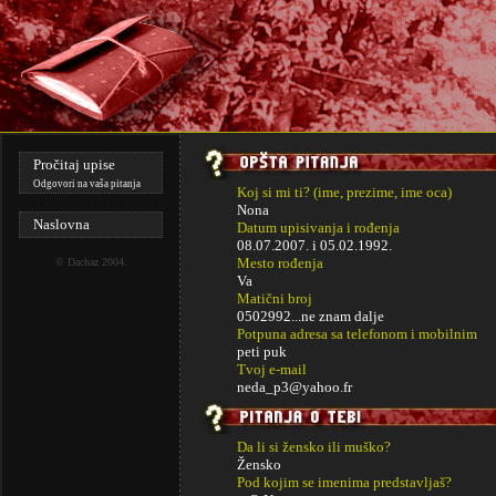
Pročitaj upise
Odgovori na vaša pitanja
Koj si mi ti? (ime, prezime, ime oca)
Nona
Naslovna
Datum upisivanja i rođenja
08.07.2007. i
05.02.1992.
Mesto rođenja
©
Dachaz
2004.
Va
Matični broj
0502992...ne znam dalje
Potpuna adresa sa telefonom i mobilnim
peti puk
Tvoj e-mail
neda_p3@yahoo.fr
Da li si žensko ili muško?
Žensko
Pod kojim se imenima predstavljaš?