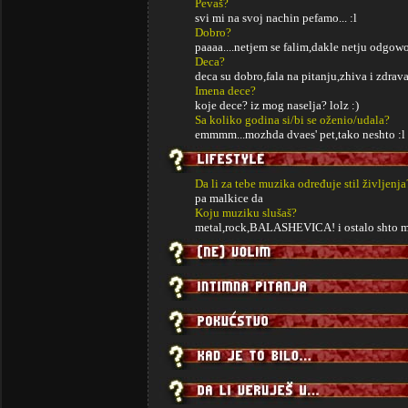
Pevaš?
svi mi na svoj nachin pefamo... :l
Dobro?
paaaa....netjem se falim,dakle netju odgowor
Deca?
deca su dobro,fala na pitanju,zhiva i zdrav
Imena dece?
koje dece? iz mog naselja? lolz :)
Sa koliko godina si/bi se oženio/udala?
emmmm...mozhda dvaes' pet,tako neshto :l
Da li za tebe muzika određuje stil življenja
pa malkice da
Koju muziku slušaš?
metal,rock,BALASHEVICA! i ostalo shto mi