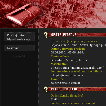
Pročitaj upise
Odgovori na vaša pitanja
Koj si mi ti? (ime, prezime, ime oca)
Bojana Vinčić... hmz... Sreten? (gloopo pitan
Naslovna
Datum upisivanja i rođenja
08.06.2006. i
03.06.1989.
Mesto rođenja
©
Dachaz
2004.
Brezhitze u Sloweniji lolz :)
Matični broj
e ne'am pojma :) mis'im znaaam,al... ono :)
Potpuna adresa sa telefonom i mobilnim
lolz,pitajte me prifatno :)
Tvoj e-mail
pajper@email.t-com.hr
Da li si žensko ili muško?
Muško
Pod kojim se imenima predstavljaš?