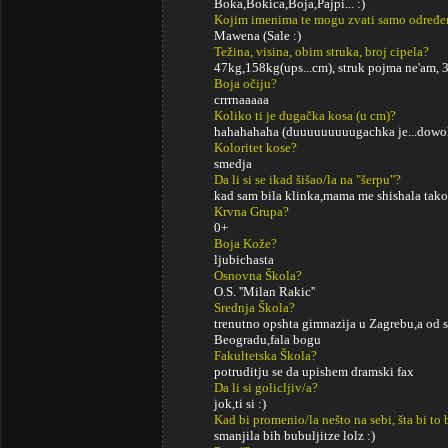
Boka,Bokica,Boja,Pajpi... :)
Kojim imenima te mogu zvati samo određe
Mawena (Sale :)
Težina, visina, obim struka, broj cipela?
47kg,158kg(ups...cm), struk pojma ne'am, 
Boja očiju?
crrrnaaaaa
Koliko ti je dugačka kosa (u cm)?
hahahahaha (duuuuuuuuugachka je...dowo
Koloritet kose?
smedja
Da li si se ikad šišao/la na "šerpu"?
kad sam bila klinka,mama me shishala tako(t
Krvna Grupa?
0+
Boja Kože?
ljubichasta
Osnovna Škola?
O.S. ''Milan Rakic''
Srednja Škola?
trenutno opshta gimnazija u Zagrebu,a od s
Beogradu,fala bogu
Fakultetska Škola?
potruditju se da upishem dramski fax
Da li si golicljiv/a?
jok,ti si :)
Kad bi promenio/la nešto na sebi, šta bi to 
smanjila bih bubuljitze lolz :)