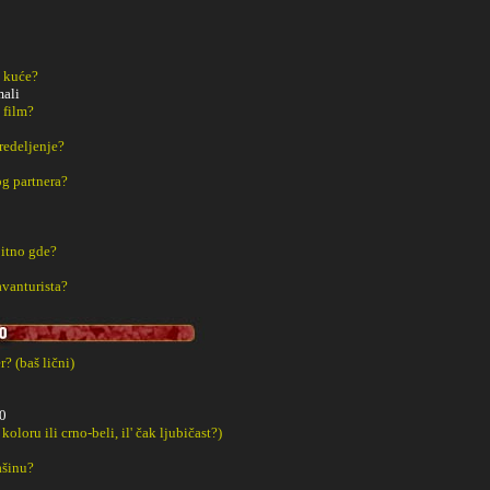
z kuće?
mali
 film?
redeljenje?
g partnera?
bitno gde?
avanturista?
? (baš lični)
0
 koloru ili crno-beli, il' čak ljubičast?)
ašinu?