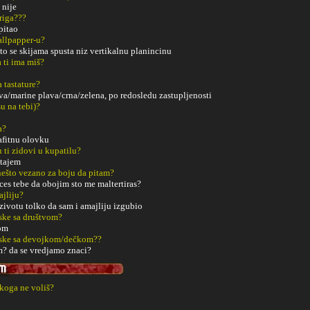
 nije
riga???
 pitao
Wallpapper-u?
to se skijama spusta niz vertikalnu planincinu
a ti ima miš?
a tastature?
ava/marine plava/crna/zelena, po redosledu zastupljenosti
u na tebi)?
a?
afitnu olovku
u ti zidovi u kupatilu?
stajem
š nešto vezano za boju da pitam?
ces tebe da obojim sto me maltertiras?
ajliju?
zivotu tolko da sam i amajliju izgubio
ske sa društvom?
om
aske sa devojkom/dečkom??
? da se vredjamo znaci?
 koga ne voliš?