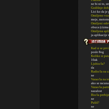
ne bi ni to, 
Godišnje dob
Lici ko da je
Omiljeno voz
moje, motorn
Omiljeni ode
obuca (cizma 
Omiljena apli
ja aplikacije
Kad si se prv
posle 8og
Koliko si put
10ak
Ljubio/la?
da
Radio/la na u
ne
Varao/la na t
ako se racuna
Varao/la part
nazalost
Bio/la prebij
ne
Pušiš?
ne