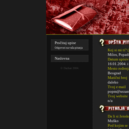
Pročitaj upise
Odgovori na vaša pitanja
Koj si mi ti? 
Milos, Popad
Naslovna
Datum upisiva
16.01.2004. 
Mesto rođenj
©
Dachaz
2004.
Beograd
Matični broj
daleko
Tvoj e-mail
popm@sezam
Tvoj website
n/a
Da li si žens
Muško
Pod kojim se