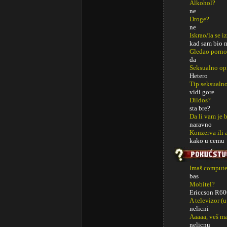
Alkohol?
ne
Droge?
ne
Iskrao/la se i
kad sam bio 
Gledao porno
da
Seksualno op
Hetero
Tip seksualno
vidi gore
Dildos?
sta bre?
Da li vam je 
naravno
Konzerva ili 
kako u cemu
Imaš computer
bas
Mobitel?
Ericcson R60
A televizor (u
nelicni
Aaaaa, veš m
nelicnu