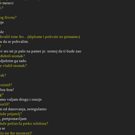
ar meseci
o?
og života?
uje
ble
ohvališ time što... (diplome i pohvale ne primamo)
ju da se pohvalim.
?
v sto mi je palo na pamet je: nemoj da ti bude zao
 đubriš stomak?
 djubrim ga rado.
e vlažiš stomak?
čak?
oristiš?
bra fora!
ng?
amo valjam drogu i oruzje
noćiš?
m od danovanja, neregularno
uže prijatelj?
, pretpostavljam
duže pričao/la preko telefona?
m se
tolu (at the moment)?