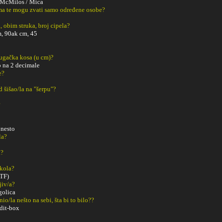
/ McMilos / Mica
a te mogu zvati samo određene osobe?
, obim struka, broj cipela?
m, 90ak cm, 45
dugačka kosa (u cm)?
o na 2 decimale
e?
ad šišao/la na "šerpu"?
?
 nesto
la?
a?
Škola?
ETF)
ljiv/a?
golica
o/la nešto na sebi, šta bi to bilo??
dit-box