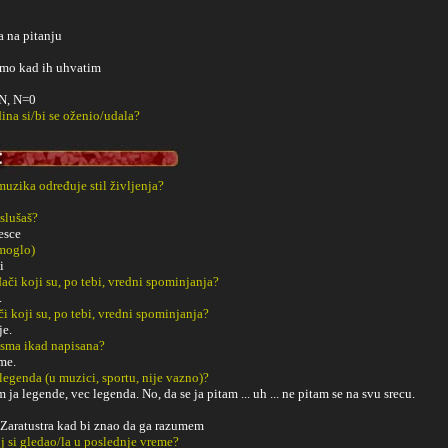
a na pitanju
amo kad ih uhvatim
eN, N=0
ina si/bi se oženio/udala?
 muzika određuje stil življenja?
slušaš?
esce
 moglo)
i
či koji su, po tebi, vredni spominjanja?
.
či koji su, po tebi, vredni spominjanja?
je.
esma ikad napisana?
me.
 legenda (u muzici, sportu, nije vazno)?
ja legende, vec legenda. No, da se ja pitam ... uh ... ne pitam se na svu srecu.
Zaratustra kad bi znao da ga razumem
j si gledao/la u poslednje vreme?