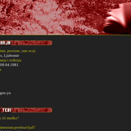
(ime, prezime, ime oca)
ic, Ljubomir
nja i rođenja
i
09.04.1981.
a
pro.yu
ko ili muško?
 imenima predstavljaš?