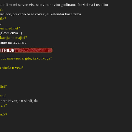
smucili su mi se vec vise sa ovim novim godinama, bozicima i ostalim
a?
 prolece, prevario bi se covek, al kalendar kaze zima
ilo?
o
vni predmet?
glavu cuva...)
kacija na majici?
 samo na racunaru
i put smuvao/la, gde, kako, koga?
a bio/la u vezi?
lici?
estu?
 prepisivanje u skoli, da
nera?
en/a?