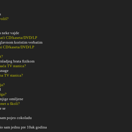
m
voliš?
a neke vajde
maći CD/kaseta/DVD/LP
uglavnom koristim verbatim
ani CD/kaseta/DVD/LP
t?
 mladjeg brata fizikom
aća TV stanica?
 snage
na TV stanica?
ja?
d
iga?
njige omiljene
met u školi?
e se
 sam pojeo cokoladu
io sam jednu pre 10ak godina