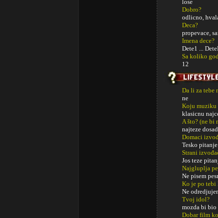
lose
Dobro?
odlicno, hval
Deca?
propevace, s
Imena dece?
Dete1 ... Det
Sa koliko god
12
Da li za tebe
ne
Koju muziku 
klasicnu najc
A što? (ne bi
najteze dosad
Domaci izvođa
Tesko pitanje
Strani izvođa
Jos teze pitan
Najgluplja p
Ne pisem pes
Ko je po tebi
Ne odredjujem 
Tvoj idol?
mozda bi bio 
Dobar film ko