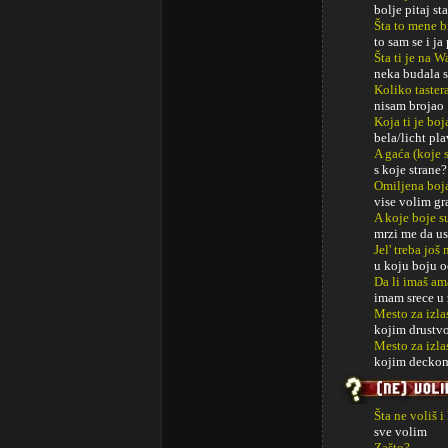
bolje pitaj sta
Šta to mene b
to sam se i ja
Šta ti je na 
neka budala s
Koliko taster
nisam brojao
Koja ti je boj
bela/licht pl
A gaća (koje s
s koje strane?
Omiljena boj
vise volim gr
A koje boje s
mrzi me da u
Jel' treba jo
u koju boju o
Da li imaš am
imam srece u 
Mesto za izla
kojim drustv
Mesto za izl
kojim deckom
Šta ne voliš i
sve volim
Zašto?