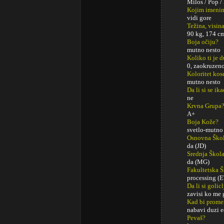
Milos / Pop 
Kojim imenim
vidi gore
Težina, visina
90 kg, 174 c
Boja očiju?
mutno nesto
Koliko ti je 
0, zaokruzen
Koloritet kos
mutno nesto
Da li si se ik
ne
Krvna Grupa
A+
Boja Kože?
svetlo-mutno
Osnovna Ško
da (JD)
Srednja Škol
da (MG)
Fakultetska 
processing (
Da li si golic
zavisi ko me 
Kad bi promeni
nabavi duzi e
Pevaš?