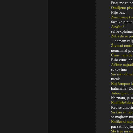
Pitaj me za p
Omiljeno piv
Nije bas.
Zanimanje tv
faca koja put
A zašto?
self-explaina
Želiš da se p
... nemam zel
Životni moto
nemam, al pro
Čime najrađe
Bilo cime, ne
A čime najrađ
sokovima
Savršen doru
rucak
Koj šampon k
hahahaha! Do
Tatoo/pierci
Ne znam, ja s
Kad ležeš da 
Kad se umori
Sa kim si najd
sa majkom mi
Koliko si naj
par sati, boji
Šta ti je na s