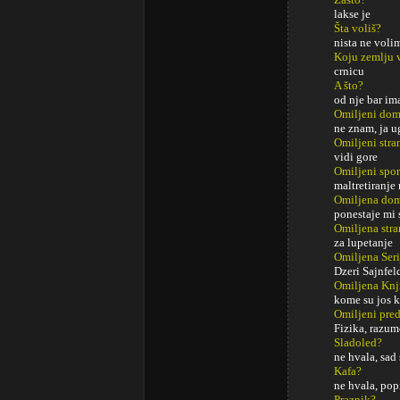
lakse je
Šta voliš?
nista ne voli
Koju zemlju 
crnicu
A što?
od nje bar im
Omiljeni do
ne znam, ja 
Omiljeni str
vidi gore
Omiljeni spor
maltretiranje
Omiljena dom
ponestaje mi
Omiljena stra
za lupetanje
Omiljena Seri
Dzeri Sajnfel
Omiljena Knj
kome su jos k
Omiljeni pred
Fizika, razum
Sladoled?
ne hvala, sad
Kafa?
ne hvala, pop
Praznik?