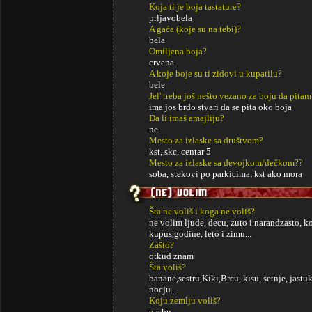
Koja ti je boja tastature?
prljavobela
A gaća (koje su na tebi)?
bela
Omiljena boja?
crvena
A koje boje su ti zidovi u kupatilu?
bele
Jel' treba još nešto vezano za boju da pitam
ima jos brdo stvari da se pita oko boja
Da li imaš amajliju?
ne
Mesto za izlaske sa društvom?
kst, skc, centar 5
Mesto za izlaske sa devojkom/dečkom??
soba, stekovi po parkicima, kst ako mora
Šta ne voliš i koga ne voliš?
ne volim ljude, decu, zuto i narandzasto, 
kupus,godine, leto i zimu...
Zašto?
otkud znam
Šta voliš?
banane,sestru,Kiki,Brcu, kisu, setnje, jastu
nocju...
Koju zemlju voliš?
nashu