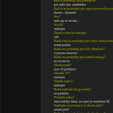
Kad si poslednji put plakao/la?
pre neki dan..madrfakrz
Kad si se poslednji put super proveo/la sa p
dunno...bastards
Sex?
rado ga se secam....
Jeo/la?
malopre
Zaista voleo/la nekoga?
sad
Kada vam je poslednji put neko zaista ned
neam pojma
Kada ste poslednji put bili odbačeni?
u petom osnovne
Kada ste poslednji put udarili nekog?
ne secam se
Telefonirali?
juce ili prekjuce
Gledali TV?
malopre
Slušali radio?
malopre
Rekli nekome da ga volite?
ne pamtim
Počistili sobu?
ima nedelju dana, no opet je razjebase 8(
Najlepša stvar koja ti se desila juče?
nisam jela?