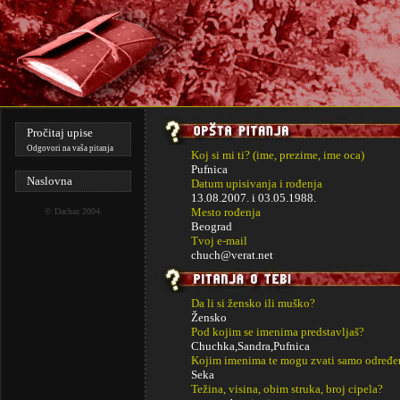
Pročitaj upise
Odgovori na vaša pitanja
Koj si mi ti? (ime, prezime, ime oca)
Pufnica
Naslovna
Datum upisivanja i rođenja
13.08.2007. i
03.05.1988.
Mesto rođenja
©
Dachaz
2004.
Beograd
Tvoj e-mail
chuch@verat.net
Da li si žensko ili muško?
Žensko
Pod kojim se imenima predstavljaš?
Chuchka,Sandra,Pufnica
Kojim imenima te mogu zvati samo određe
Seka
Težina, visina, obim struka, broj cipela?