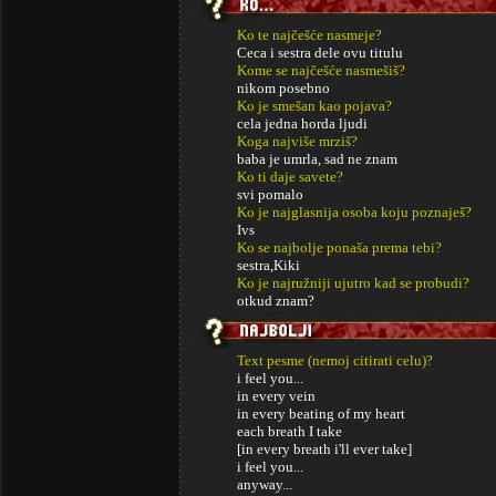
Ko te najčešće nasmeje?
Ceca i sestra dele ovu titulu
Kome se najčešće nasmešiš?
nikom posebno
Ko je smešan kao pojava?
cela jedna horda ljudi
Koga najviše mrziš?
baba je umrla, sad ne znam
Ko ti daje savete?
svi pomalo
Ko je najglasnija osoba koju poznaješ?
Ivs
Ko se najbolje ponaša prema tebi?
sestra,Kiki
Ko je najružniji ujutro kad se probudi?
otkud znam?
Text pesme (nemoj citirati celu)?
i feel you...
in every vein
in every beating of my heart
each breath I take
[in every breath i'll ever take]
i feel you...
anyway...