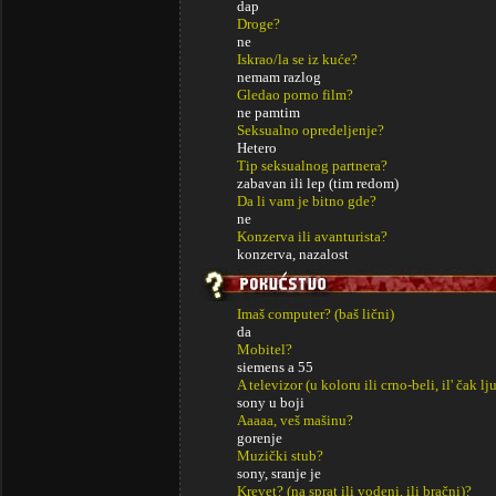
dap
Droge?
ne
Iskrao/la se iz kuće?
nemam razlog
Gledao porno film?
ne pamtim
Seksualno opredeljenje?
Hetero
Tip seksualnog partnera?
zabavan ili lep (tim redom)
Da li vam je bitno gde?
ne
Konzerva ili avanturista?
konzerva, nazalost
Imaš computer? (baš lični)
da
Mobitel?
siemens a 55
A televizor (u koloru ili crno-beli, il' čak lj
sony u boji
Aaaaa, veš mašinu?
gorenje
Muzički stub?
sony, sranje je
Krevet? (na sprat ili vodeni, ili bračni)?