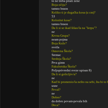
to ne treba pitati zene
Boja očiju?
tamno braon
Koliko ti je dugačka kosa (u cm)?
53
Koloritet kose?
tamno braon
Da li si se ikad šišao/la na "šerpu"?
ne
Krvna Grupa?
neam pojma
Boja Kože?
svetla
Osnovna Škola?
Sremac
Srednja Škola?
Prva gimn
Fakultetska Škola?
Poljoprivredni sveze upisan 8)
Da li si golicljiv/a?
ne
Kad bi promenio/la nešto na sebi, šta bi to 
usne
Pevaš?
ne
Dobro?
da dobro pevam-pevala bih
Deca?