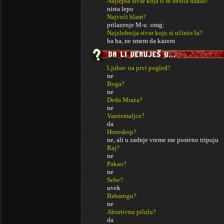
Najlepša stvar koja ti se desila danas?
nista lepo
Najveći blam?
prilazenje M-u :omg:
Najzlobnija stvar koju si učinio/la?
ha ha, ne smem da kazem
Ljubav na prvi pogled?
ne
Boga?
ne
Deda Mraza?
ne
Vanzemaljce?
da
Horoskop?
ne, ali u zadnje vreme me posteno tripuju
Raj?
ne
Pakao?
ne
Sebe?
uvek
Babarogu?
ne
Abortivnu pilulu?
da