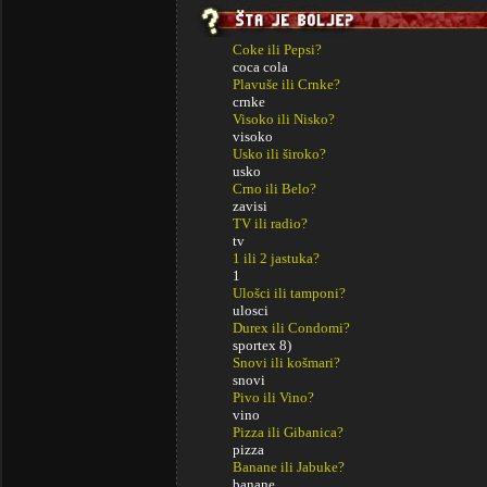
Coke ili Pepsi?
coca cola
Plavuše ili Crnke?
crnke
Visoko ili Nisko?
visoko
Usko ili široko?
usko
Crno ili Belo?
zavisi
TV ili radio?
tv
1 ili 2 jastuka?
1
Ulošci ili tamponi?
ulosci
Durex ili Condomi?
sportex 8)
Snovi ili košmari?
snovi
Pivo ili Vino?
vino
Pizza ili Gibanica?
pizza
Banane ili Jabuke?
banane