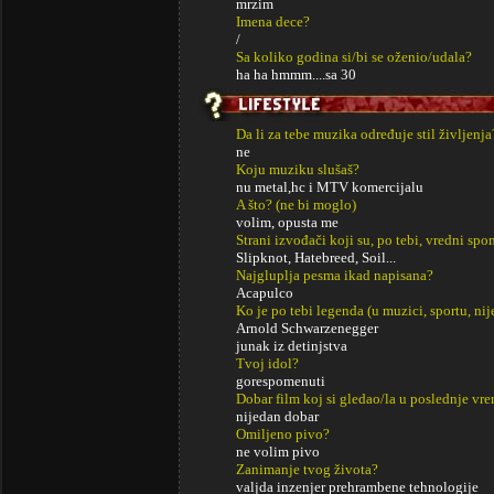
mrzim
Imena dece?
/
Sa koliko godina si/bi se oženio/udala?
ha ha hmmm....sa 30
Da li za tebe muzika određuje stil življenja
ne
Koju muziku slušaš?
nu metal,hc i MTV komercijalu
A što? (ne bi moglo)
volim, opusta me
Strani izvođači koji su, po tebi, vredni sp
Slipknot, Hatebreed, Soil...
Najgluplja pesma ikad napisana?
Acapulco
Ko je po tebi legenda (u muzici, sportu, ni
Arnold Schwarzenegger
junak iz detinjstva
Tvoj idol?
gorespomenuti
Dobar film koj si gledao/la u poslednje vr
nijedan dobar
Omiljeno pivo?
ne volim pivo
Zanimanje tvog života?
valjda inzenjer prehrambene tehnologije