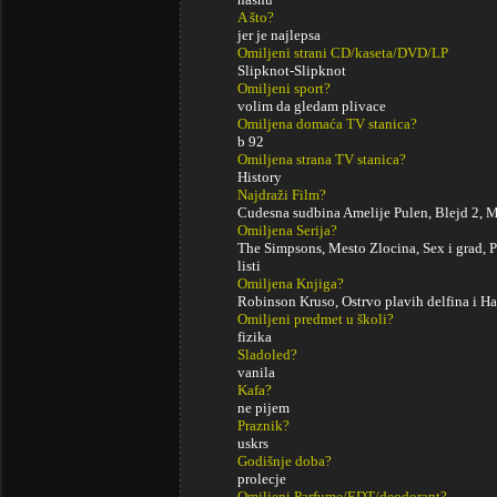
A što?
jer je najlepsa
Omiljeni strani CD/kaseta/DVD/LP
Slipknot-Slipknot
Omiljeni sport?
volim da gledam plivace
Omiljena domaća TV stanica?
b 92
Omiljena strana TV stanica?
History
Najdraži Film?
Cudesna sudbina Amelije Pulen, Blejd 2, M
Omiljena Serija?
The Simpsons, Mesto Zlocina, Sex i grad, Pa
listi
Omiljena Knjiga?
Robinson Kruso, Ostrvo plavih delfina i Ha
Omiljeni predmet u školi?
fizika
Sladoled?
vanila
Kafa?
ne pijem
Praznik?
uskrs
Godišnje doba?
prolecje
Omiljeni Parfume/EDT/deodorant?