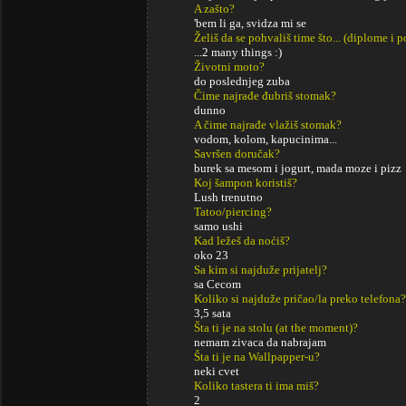
A zašto?
'bem li ga, svidza mi se
Želiš da se pohvališ time što... (diplome i
...2 many things :)
Životni moto?
do poslednjeg zuba
Čime najrađe đubriš stomak?
dunno
A čime najrađe vlažiš stomak?
vodom, kolom, kapucinima...
Savršen doručak?
burek sa mesom i jogurt, mada moze i pizz
Koj šampon koristiš?
Lush trenutno
Tatoo/piercing?
samo ushi
Kad ležeš da noćiš?
oko 23
Sa kim si najduže prijatelj?
sa Cecom
Koliko si najduže pričao/la preko telefona?
3,5 sata
Šta ti je na stolu (at the moment)?
nemam zivaca da nabrajam
Šta ti je na Wallpapper-u?
neki cvet
Koliko tastera ti ima miš?
2