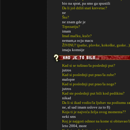
bio na sprat, pa smo ga spustili
Da li još držiš stari krevetac?
ne
Što?
ne znam gde je
Trpezariju?
imam
Imaš mačku, kuče?
nemam,a ocju macu
ŽIVINU? (patke, plovke, kokoške, guske...)
imaju komsije
Kad si se tuširao/la poslednji put?
jutros
Kad si poslednji put prao/la zube?
malopre
Kad si poslednji put prao/la noge?
jutros
Kad ste poslednji put bili kod pedikira?
nikad
Da li si ikad vodio/la ljubav na podiumu za
ne, al sad imam uslove za to 8)
Koja ti je najveća želja ovog momenta??
neki sms
Koj je najgori odmor na kome si obitavao/l
leto 2004, more