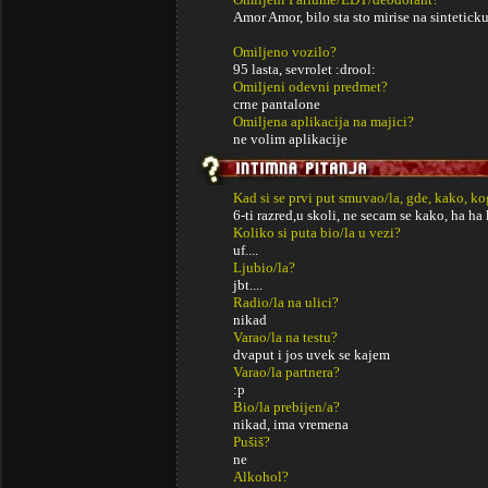
Amor Amor, bilo sta sto mirise na sintetick
Omiljeno vozilo?
95 lasta, sevrolet :drool:
Omiljeni odevni predmet?
crne pantalone
Omiljena aplikacija na majici?
ne volim aplikacije
Kad si se prvi put smuvao/la, gde, kako, k
6-ti razred,u skoli, ne secam se kako, ha ha 
Koliko si puta bio/la u vezi?
uf....
Ljubio/la?
jbt....
Radio/la na ulici?
nikad
Varao/la na testu?
dvaput i jos uvek se kajem
Varao/la partnera?
:p
Bio/la prebijen/a?
nikad, ima vremena
Pušiš?
ne
Alkohol?