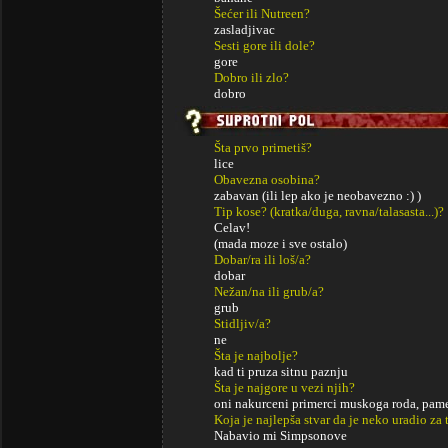
Šećer ili Nutreen?
zasladjivac
Sesti gore ili dole?
gore
Dobro ili zlo?
dobro
Šta prvo primetiš?
lice
Obavezna osobina?
zabavan (ili lep ako je neobavezno :) )
Tip kose? (kratka/duga, ravna/talasasta...)?
Celav!
(mada moze i sve ostalo)
Dobar/ra ili loš/a?
dobar
Nežan/na ili grub/a?
grub
Stidljiv/a?
ne
Šta je najbolje?
kad ti pruza sitnu paznju
Šta je najgore u vezi njih?
oni nakurceni primerci muskoga roda, pam
Koja je najlepša stvar da je neko uradio za 
Nabavio mi Simpsonove