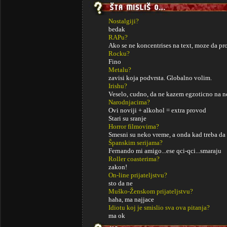
Nostalgiji?
bedak
RAPu?
Ako se ne koncentrises na text, moze da pr
Rocku?
Fino
Metalu?
zavisi koja podvrsta. Globalno volim.
Irishu?
Veselo, cudno, da ne kazem egzoticno na n
Narodnjacima?
Ovi noviji + alkohol = extra provod
Stari su sranje
Horror filmovima?
Smesni su neko vreme, a onda kad treba da
Španskim serijama?
Fernando mi amigo...ese qci-qci...smaraju
Roller coasterima?
zakon!
On-line prijateljstvu?
sto da ne
Muško-Ženskom prijateljstvu?
haha, ma najjace
Idiotu koj je smislio sva ova pitanja?
ma ok