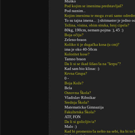
Muško
Pod kojim se imenima predstavljaš?
Pod raznim...
Kojim imenima te mogu zvati samo određe
To su tajna imena... :) shitmaster je jedno o
Težina, visina, obim struka, broj cipela?
80kg, 190cm, nemam pojma :), 45 :)
Boja očiju?
Zeleno-braon
Koliko ti je dugačka kosa (u cm)?
ima je oko 40-50cm
Koloritet kose?
Tamno braon
Da li si se ikad šišao/la na "šerpu"?
Kad sam bio klinac :)
Krvna Grupa?
0 -
Boja Kože?
Bela
Osnovna Škola?
Vladislav Ribnikar
Srednja Škola?
Matematicka Gimnazija
Fakultetska Škola?
ATF, FON
Da li si golicljiv/a?
Malo :)
Kad bi promenio/la nešto na sebi, šta bi to 