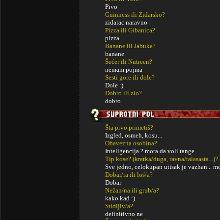
Pivo
Guinness ili Zidarsko?
zidarac naravno
Pizza ili Gibanica?
pizza
Banane ili Jabuke?
banane
Šećer ili Nutreen?
nemam pojma
Sesti gore ili dole?
Dole :)
Dobro ili zlo?
dobro
Šta prvo primetiš?
Izgled, osmeh, kosu...
Obavezna osobina?
Inteligencija ? mora da voli tange..
Tip kose? (kratka/duga, ravna/talasasta...)?
Sve jedno, celokupan utisak je vazhan... 
Dobar/ra ili loš/a?
Dobar
Nežan/na ili grub/a?
kako kad :)
Stidljiv/a?
definitivno ne