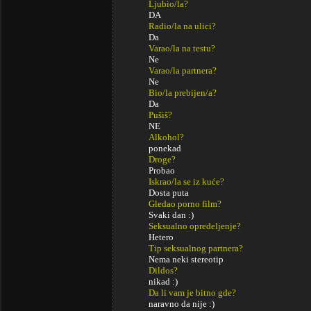
Ljubio/la?
DA
Radio/la na ulici?
Da
Varao/la na testu?
Ne
Varao/la partnera?
Ne
Bio/la prebijen/a?
Da
Pušiš?
NE
Alkohol?
ponekad
Droge?
Probao
Iskrao/la se iz kuće?
Dosta puta
Gledao porno film?
Svaki dan :)
Seksualno opredeljenje?
Hetero
Tip seksualnog partnera?
Nema neki stereotip
Dildos?
nikad :)
Da li vam je bitno gde?
naravno da nije :)