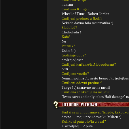
nemam
Omiljena Knjiga?
Wheel of Time - Robert Jordan
Omiljeni predmet u školi?
Nekada davno bila matematika :)
Sladoled?
Chokolada !
Kafa?
Ne
Praznik?
Uskrs !: )
Godišnje doba?
prolecje/jesen
Omiljeni Parfume/EDT/deodorant?
Str8
Omiljeno vozilo?
Nemam pojma :).. nesto besno :)... trolejbus
Omiljeni odevni predmet?
Tange ! :) (naravno ne na meni)
Omiljena aplikacija na majici?
''Jesus saves and only takes Half damage'' n
Kad si se prvi put smuvao/la, gde, kako, k
davno..... moju prvu devojku Milicu :)
Koliko si puta bio/la u vezi?
U ozbiljnoj... 2 puta