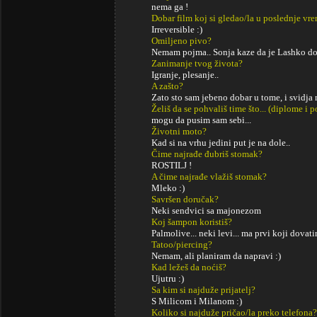
nema ga !
Dobar film koj si gledao/la u poslednje vr
Irreversible :)
Omiljeno pivo?
Nemam pojma.. Sonja kaze da je Lashko do
Zanimanje tvog života?
Igranje, plesanje..
A zašto?
Zato sto sam jebeno dobar u tome, i svidja mi 
Želiš da se pohvališ time što... (diplome i
mogu da pusim sam sebi...
Životni moto?
Kad si na vrhu jedini put je na dole..
Čime najrađe đubriš stomak?
ROSTILJ !
A čime najrađe vlažiš stomak?
Mleko :)
Savršen doručak?
Neki sendvici sa majonezom
Koj šampon koristiš?
Palmolive... neki levi... ma prvi koji dovat
Tatoo/piercing?
Nemam, ali planiram da napravi :)
Kad ležeš da noćiš?
Ujutru :)
Sa kim si najduže prijatelj?
S Milicom i Milanom :)
Koliko si najduže pričao/la preko telefona?