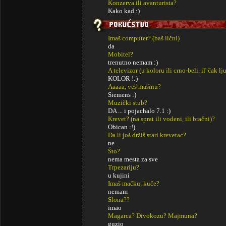
Konzerva ili avanturista?
Kako kad :)
Imaš computer? (baš lični)
da
Mobitel?
trenutno nemam :)
A televizor (u koloru ili crno-beli, il' čak lj
KOLOR !:)
Aaaaa, veš mašinu?
Siemens :)
Muzički stub?
DA ... i pojachalo 7.1 :)
Krevet? (na sprat ili vodeni, ili bračni)?
Obican :!)
Da li još držiš stari krevetac?
ne
Što?
nema mesta za sve
Trpezariju?
u kujini
Imaš mačku, kuče?
nemam
Slona??
imao
Magarca? Divokozu? Majmuna?
guzio