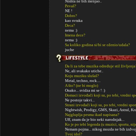
Nishta ne bih menjao..
Pevaš?
NE !
Dobro?
kao svraka
Deca?
nema :)
Imena dece?
nema :)
Sa koliko godina si/bi se oženio/udala?
juche
Da li za tebe muzika određuje stil življenja
Ne, ali svakako utiche..
Koju muziku slušaš?
Metal, techno, rock....
A što? (ne bi moglo)
Onako... svidza mi se ! :)
Domaci izvođači koji su, po tebi, vredni s
Ne postoje takvi...
Strani izvođači koji su, po tebi, vredni sp
Nightwish, Prodigy, GMS, Skazi, Astral, Kra
Najgluplja pesma ikad napisana?
Uff, znam da je bio neki narodnjak...
Ko je po tebi legenda (u muzici, sportu, ni
Nemam pojma... nikog mozda ne bih izdvoj
Tvoj idol?