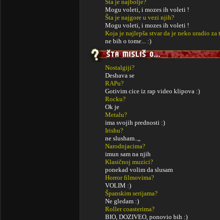
Šta je najbolje?
Mogu voleti, i mozes ih voleti !
Šta je najgore u vezi njih?
Mogu voleti, i mozes ih voleti !
Koja je najlepša stvar da je neko uradio za 
ne bih o tome... :)
Nostalgiji?
Deshava se
RAPu?
Gotivim cice iz rap video klipova :)
Rocku?
Ok je
Metalu?
ima svojih prednosti :)
Irishu?
ne slusham..,,
Narodnjacima?
imun sam na njih
Klasičnoj muzici?
ponekad volim da slusam
Horror filmovima?
VOLIM :)
Španskim serijama?
Ne gledam :)
Roller coasterima?
BIO, DOZIVEO, ponovio bih :)