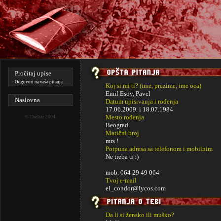
Pročitaj upise
Odgovori na vaša pitanja
Koj si mi ti? (ime, prezime, ime oca)
Emil Esov, Pavel
Naslovna
Datum upisivanja i rođenja
17.06.2009. i
18.07.1984
Mesto rođenja
©
Dachaz
2004.
Beograd
Matični broj
mrs !
Potpuna adresa sa telefonom i mobilnim
Ne treba ti :)
mob. 064 29 49 064
Tvoj e-mail
el_condor@lycos.com
Da li si žensko ili muško?