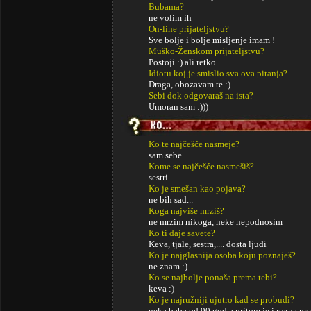
Bubama?
ne volim ih
On-line prijateljstvu?
Sve bolje i bolje misljenje imam !
Muško-Ženskom prijateljstvu?
Postoji :) ali retko
Idiotu koj je smislio sva ova pitanja?
Draga, obozavam te :)
Sebi dok odgovaraš na ista?
Umoran sam :)))
Ko te najčešće nasmeje?
sam sebe
Kome se najčešće nasmešiš?
sestri...
Ko je smešan kao pojava?
ne bih sad...
Koga najviše mrziš?
ne mrzim nikoga, neke nepodnosim
Ko ti daje savete?
Keva, tjale, sestra,.... dosta ljudi
Ko je najglasnija osoba koju poznaješ?
ne znam :)
Ko se najbolje ponaša prema tebi?
keva :)
Ko je najružniji ujutro kad se probudi?
neka baba od 90 god a pritom je i ruzna pr