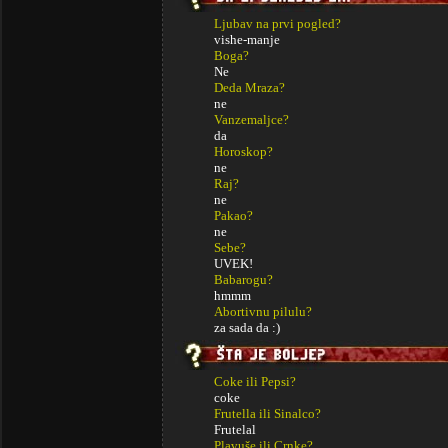
Ljubav na prvi pogled?
vishe-manje
Boga?
Ne
Deda Mraza?
ne
Vanzemaljce?
da
Horoskop?
ne
Raj?
ne
Pakao?
ne
Sebe?
UVEK!
Babarogu?
hmmm
Abortivnu pilulu?
za sada da :)
Coke ili Pepsi?
coke
Frutella ili Sinalco?
Frutelal
Plavuše ili Crnke?