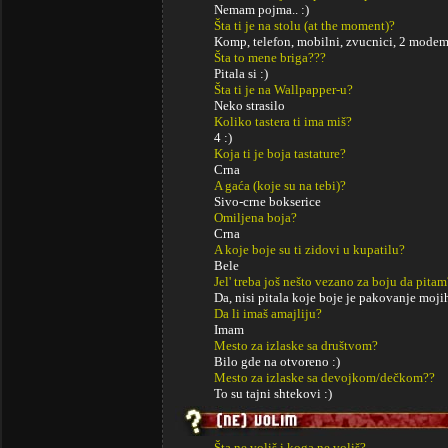
Nemam pojma.. :)
Šta ti je na stolu (at the moment)?
Komp, telefon, mobilni, zvucnici, 2 modema
Šta to mene briga???
Pitala si :)
Šta ti je na Wallpapper-u?
Neko strasilo
Koliko tastera ti ima miš?
4 :)
Koja ti je boja tastature?
Crna
A gaća (koje su na tebi)?
Sivo-crne bokserice
Omiljena boja?
Crna
A koje boje su ti zidovi u kupatilu?
Bele
Jel' treba još nešto vezano za boju da pitam
Da, nisi pitala koje boje je pakovanje moj
Da li imaš amajliju?
Imam
Mesto za izlaske sa društvom?
Bilo gde na otvoreno :)
Mesto za izlaske sa devojkom/dečkom??
To su tajni shtekovi :)
Šta ne voliš i koga ne voliš?