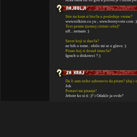
Site na kom si bio/la u poslednje vreme?
www.tolkien.co.yu ; www.bootyvote.com :)
Text pesme (nemoj citirati celu)?
uff... nemam :)
Savet koji si dao/la?
ne bih o tome.. obilo mi se o glavu :)
Posao koj si dosad imao/la?
Igrach u diskoteci ?:)
Da li sam nešto zaboravio da pitam? (daj i 
Jok
Postavi mi pitanje!
Jebote ko si ti :)? i Odakle ja ovde?