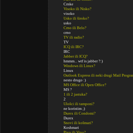
Crnke
Visoko ili Nisko?
visoko
Usko ili široko?
usko
Crno ili Belo?
crno
TV ili radio?
TV
ICQ ili IRC?
IRC
Jabber ili ICQ?
hmmm... wtf is jabber ?:)
Windows ili Linux?
Linux
Outlook Express ili neki drugi Mail Progr
nesto drugo :)
MS Office ili Open Office?
MS ?
1 ili 2 jastuka?
2
Ulošci ili tamponi?
ne koristim ;)
Durex ili Condomi?
Durex
Snovi ili košmari?
Koshmari
Pivo ili Vino?