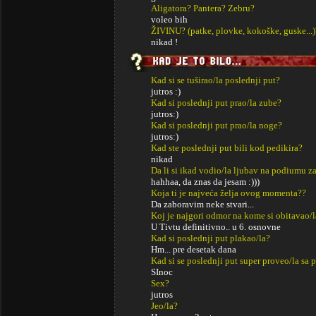
Aligatora? Pantera? Zebru?
voleo bih
ŽIVINU? (patke, plovke, kokoške, guske...)
nikad !
Kad si se tuširao/la poslednji put?
jutros :)
Kad si poslednji put prao/la zube?
jutros:)
Kad si poslednji put prao/la noge?
jutros:)
Kad ste poslednji put bili kod pedikira?
nikad
Da li si ikad vodio/la ljubav na podiumu za
hahhaa, da znas da jesam :)))
Koja ti je najveća želja ovog momenta??
Da zaboravim neke stvari...
Koj je najgori odmor na kome si obitavao/l
U Tivtu definitivno.. u 6. osnovne
Kad si poslednji put plakao/la?
Hm... pre desetak dana
Kad si se poslednji put super proveo/la sa p
SInoc
Sex?
jutros
Jeo/la?