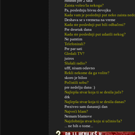
Hmmm pre 2 sata
Zaista voleo/la nekoga?
Pa, poslednju bivsu devojku
Kada vam je poslednji put neko zaista ned
Deshava se s vremena na vreme
Kada ste poslednji put bili odbačeni?
Pre desetak dana
Kada ste poslednji put udarili nekog?
Ne pamtim
Telefonirali?
Pre par sati
Gledali TV?
jutros
Slušali radio?
ufff, nisam odavno
Rekli nekome da ga volite?
skoro je biloo
Počistili sobu?
pre nedelju dana :)
Najlepša stvar koja ti se desila juče?
drk
Najlepša stvar koja ti se desila danas?
Preziveo sam danasnji dan
Najveći blam?
Nemam blamove
Najzlobnija stvar koju si učinio/la?
... ne bih o tome...