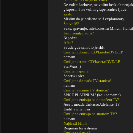
Ne volim lazhove, ne volim beskichmenjake
glupost... i ne volim glupe, zadrte ljude..
Zašto?
Mislim da je prilicno self-explanatory
Šta voliš?
Seks, spavanje, mleko,sestru Minu.... itd itd
Koju zemlju voliš?
Ni jednu
A što?
Svuda gde sam bio je shit
Omiljeni domaći CD/kaseta/DVD/LP
nemam
Omiljeni strani CD/kaseta/DVD/LP
StarWars :)
Omiljeni sport?
Sportski ples
Omiljena domaća TV stanica?
nemam
Omiljena strana TV stanica?
SPICE PLATINUM ! (koji nemam :)
Omiljena emisija na domaćem TV?
Auu... mozda UnPassoAdelante :) ?
Dadilja nije losa
Omiljena emisija na stranom TV?
nemam
Najdraži Film?
Requiem for a dream
Omiljena Serija?