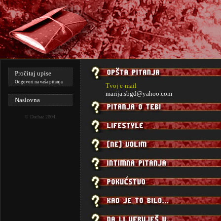
Pročitaj upise
Odgovori na vaša pitanja
Tvoj e-mail
marija.sbgd@yahoo.com
Naslovna
©
Dachaz
2004.